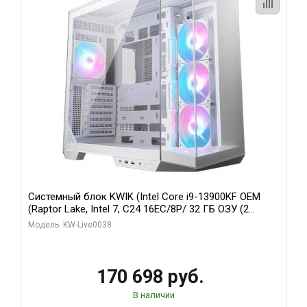
Системный блок KWIK (Intel Core i9-13900KF OEM
(Raptor Lake, Intel 7, C24 16EC/8P/ 32 ГБ ОЗУ (2
модуля)/ Gigabyte RX9070XT GAMING OC 16GB GDDR6
Модель: KW-Live0038
256bit 2xDP 2/ 960 ГБ SSD)
170 698 руб.
В наличии