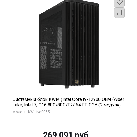
Системный блок KWIK (Intel Core i9-12900 OEM (Alder
Lake, Intel 7, C16 8EC/8PC/T2/ 64 ГБ ОЗУ (2 модуля)/
MSI RTX5080 SHADOW 3X OC 16GB GDDR7 256bit 3xDP
Модель: KW-Live0055
HDMI/ 1 ТБ SSD)
269 091 руб.