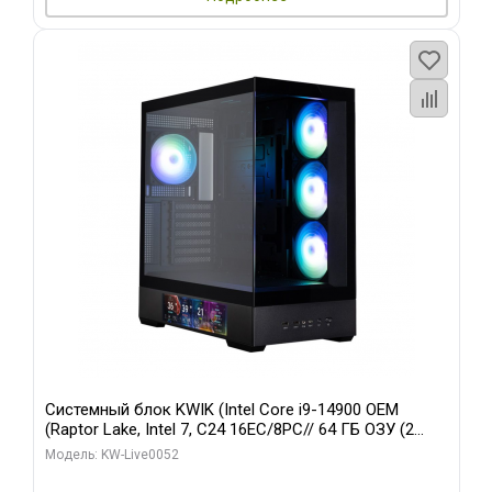
Системный блок KWIK (Intel Core i9-14900 OEM
(Raptor Lake, Intel 7, C24 16EC/8PC// 64 ГБ ОЗУ (2
модуля)/ Palit RTX5080 GAMINGPRO OC 16GB GDDR7
Модель: KW-Live0052
256bit 3xDP HD/ 512 ГБ SSD)