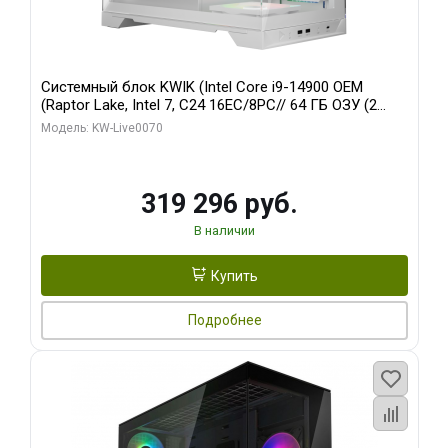
Системный блок KWIK (Intel Core i9-14900 OEM
(Raptor Lake, Intel 7, C24 16EC/8PC// 64 ГБ ОЗУ (2
модуля)/ Gigabyte RTX5080 XTREME WATERFORCE
Модель: KW-Live0070
16GB GDDR7 256bit/ 960 ГБ SSD)
319 296 руб.
В наличии
Купить
Подробнее