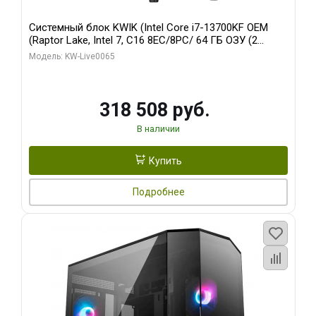
Системный блок KWIK (Intel Core i7-13700KF OEM
(Raptor Lake, Intel 7, C16 8EC/8PC/ 64 ГБ ОЗУ (2
модуля)/ ASUS RTX5080 PROART OC 16GB GDDR7
Модель: KW-Live0065
256bit Type-C DP 2/ 1 ТБ SSD)
318 508 руб.
В наличии
Купить
Подробнее