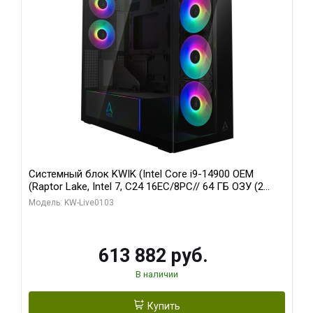
Системный блок KWIK (Intel Core i9-14900 OEM
(Raptor Lake, Intel 7, C24 16EC/8PC// 64 ГБ ОЗУ (2
модуля)/ Afox RTX4090 24GB GDDR6X 384-Bit 3xDP
Модель: KW-Live0103
HDMI ATX Turbo/ 960 ГБ SSD)
613 882 руб.
В наличии
Купить