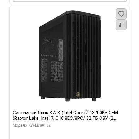
Системный блок KWIK (Intel Core i7-13700KF OEM
(Raptor Lake, Intel 7, C16 8EC/8PC/ 32 ГБ ОЗУ (2
модуля)/ Afox RTX4090 24GB GDDR6X 384-Bit 3xDP
Модель: KW-Live0102
HDMI ATX Turbo/ 960 ГБ SSD)