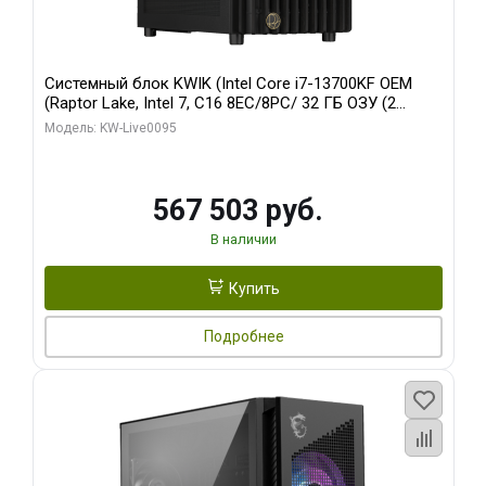
Системный блок KWIK (Intel Core i7-13700KF OEM
(Raptor Lake, Intel 7, C16 8EC/8PC/ 32 ГБ ОЗУ (2
модуля)/ Afox RTX4090 24GB GDDR6X 384-Bit 3xDP
Модель: KW-Live0095
HDMI ATX Turbo/ 512 ГБ SSD)
567 503 руб.
В наличии
Купить
Подробнее