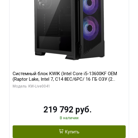
Системный блок KWIK (Intel Core i5-13600KF OEM
(Raptor Lake, Intel 7, C14 8EC/6PC/ 16 ГБ ОЗУ (2
модуля)/ Palit RTX5080 GAMINGPRO OC 16GB GDDR7
Модель: KW-Live0041
256bit 3xDP HD/ 512 ГБ SSD)
219 792 руб.
В наличии
Купить