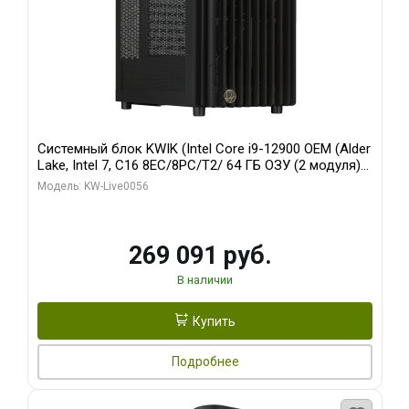
Системный блок KWIK (Intel Core i9-12900 OEM (Alder
Lake, Intel 7, C16 8EC/8PC/T2/ 64 ГБ ОЗУ (2 модуля)/
Palit RTX5080 INFINITY 3 OC 16GB GDDR7 256bit 3xDP
Модель: KW-Live0056
H/ 1 ТБ SSD)
269 091 руб.
В наличии
Купить
Подробнее