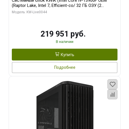
Системный блок KWIK (Intel Core i9-13900F OEM
(Raptor Lake, Intel 7, Efficient-co/ 32 ГБ ОЗУ (2
модуля)/ Gigabyte RTX5070Ti AERO OC 16GB GDDR7
Модель: KW-Live0044
256bit 3xDP HD/ 512 ГБ SSD)
219 951 руб.
В наличии
Купить
Подробнее