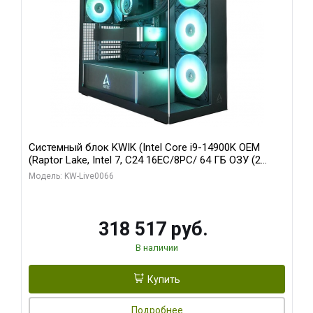
Системный блок KWIK (Intel Core i9-14900K OEM
(Raptor Lake, Intel 7, C24 16EC/8PC/ 64 ГБ ОЗУ (2
модуля)/ Gigabyte RTX5080 XTREME WATERFORCE
Модель: KW-Live0066
16GB GDDR7 256bit/ 1 ТБ SSD)
318 517 руб.
В наличии
Купить
Подробнее