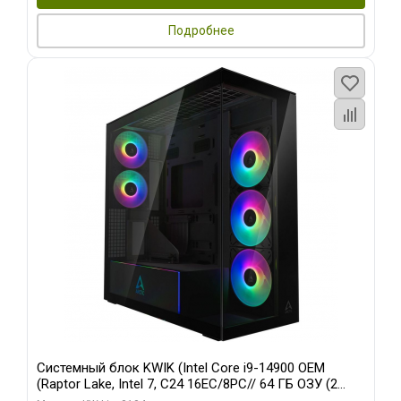
Подробнее
Системный блок KWIK (Intel Core i9-14900 OEM
(Raptor Lake, Intel 7, C24 16EC/8PC// 64 ГБ ОЗУ (2
модуля)/ Afox RTX4090 24GB GDDR6X 384-Bit 3xDP