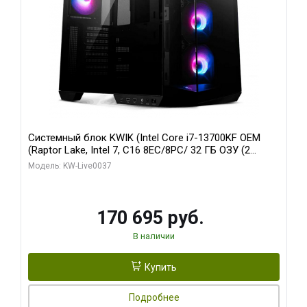
Системный блок KWIK (Intel Core i7-13700KF OEM
(Raptor Lake, Intel 7, C16 8EC/8PC/ 32 ГБ ОЗУ (2
модуля)/ Gigabyte RTX5070 AERO OC 12GB GDDR7
Модель: KW-Live0037
192bit 3xDP HDMI/ 1 ТБ SSD)
170 695 руб.
В наличии
Купить
Подробнее