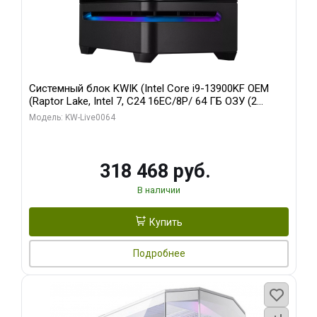
Системный блок KWIK (Intel Core i9-13900KF OEM
(Raptor Lake, Intel 7, C24 16EC/8P/ 64 ГБ ОЗУ (2
модуля)/ ASUS RTX5080 PROART OC 16GB GDDR7
Модель: KW-Live0064
256bit Type-C DP 2/ 512 ГБ SSD)
318 468 руб.
В наличии
Купить
Подробнее