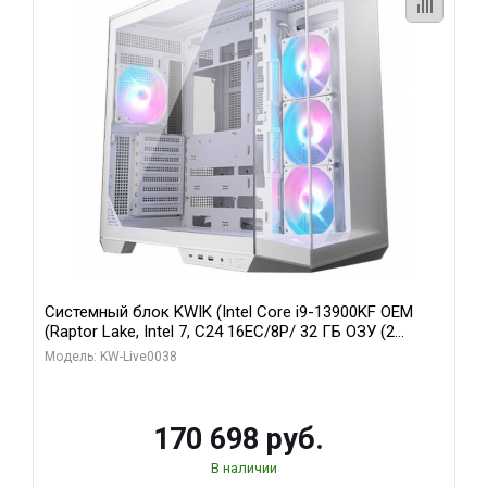
Системный блок KWIK (Intel Core i9-13900KF OEM
(Raptor Lake, Intel 7, C24 16EC/8P/ 32 ГБ ОЗУ (2
модуля)/ Gigabyte RX9070XT GAMING OC 16GB GDDR6
Модель: KW-Live0038
256bit 2xDP 2/ 960 ГБ SSD)
170 698 руб.
В наличии