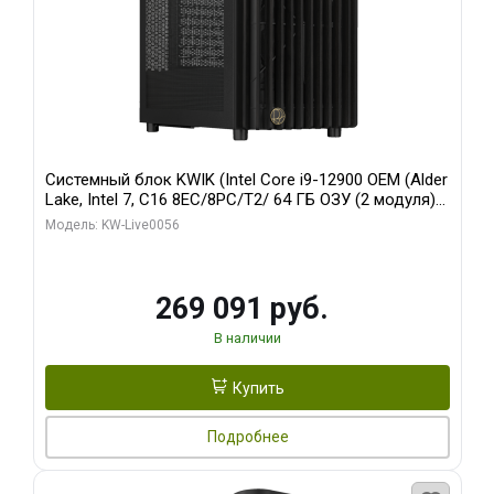
Системный блок KWIK (Intel Core i9-12900 OEM (Alder
Lake, Intel 7, C16 8EC/8PC/T2/ 64 ГБ ОЗУ (2 модуля)/
Palit RTX5080 INFINITY 3 OC 16GB GDDR7 256bit 3xDP
Модель: KW-Live0056
H/ 1 ТБ SSD)
269 091 руб.
В наличии
Купить
Подробнее