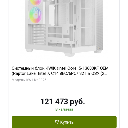
Системный блок KWIK (Intel Core i5-13600KF OEM
(Raptor Lake, Intel 7, C14 8EC/6PC/ 32 ГБ ОЗУ (2
модуля)/ Gigabyte RTX5060 WINDFORCE OC 8GB
Модель: KW-Live0025
GDDR7 128bit 3xDP / 960 ГБ SSD)
121 473 руб.
В наличии
Купить