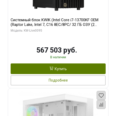
Системный блок KWIK (Intel Core i7-13700KF OEM
(Raptor Lake, Intel 7, C16 8EC/8PC/ 32 ГБ ОЗУ (2
модуля)/ Afox RTX4090 24GB GDDR6X 384-Bit 3xDP
Модель: KW-Live0095
HDMI ATX Turbo/ 512 ГБ SSD)
567 503 руб.
В наличии
Купить
Подробнее