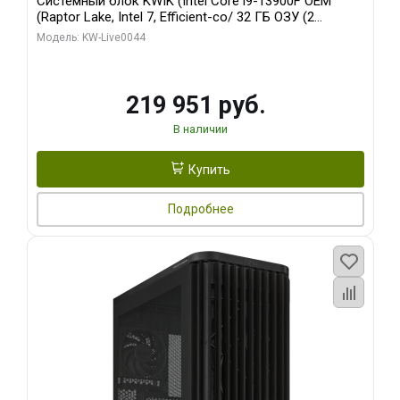
Системный блок KWIK (Intel Core i9-13900F OEM
(Raptor Lake, Intel 7, Efficient-co/ 32 ГБ ОЗУ (2
модуля)/ Gigabyte RTX5070Ti AERO OC 16GB GDDR7
Модель: KW-Live0044
256bit 3xDP HD/ 512 ГБ SSD)
219 951 руб.
В наличии
Купить
Подробнее