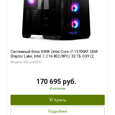
Системный блок KWIK (Intel Core i7-13700KF OEM
(Raptor Lake, Intel 7, C16 8EC/8PC/ 32 ГБ ОЗУ (2
модуля)/ Gigabyte RTX5070 AERO OC 12GB GDDR7
Модель: KW-Live0037
192bit 3xDP HDMI/ 1 ТБ SSD)
170 695 руб.
В наличии
Купить
Подробнее