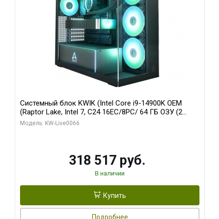
Системный блок KWIK (Intel Core i9-14900K OEM
(Raptor Lake, Intel 7, C24 16EC/8PC/ 64 ГБ ОЗУ (2
модуля)/ Gigabyte RTX5080 XTREME WATERFORCE
Модель: KW-Live0066
16GB GDDR7 256bit/ 1 ТБ SSD)
318 517 руб.
В наличии
Купить
Подробнее