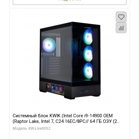
Системный блок KWIK (Intel Core i9-14900 OEM
(Raptor Lake, Intel 7, C24 16EC/8PC// 64 ГБ ОЗУ (2
модуля)/ Palit RTX5080 GAMINGPRO OC 16GB GDDR7
Модель: KW-Live0052
256bit 3xDP HD/ 512 ГБ SSD)