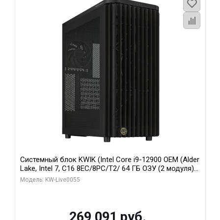
Системный блок KWIK (Intel Core i9-12900 OEM (Alder
Lake, Intel 7, C16 8EC/8PC/T2/ 64 ГБ ОЗУ (2 модуля)/
MSI RTX5080 SHADOW 3X OC 16GB GDDR7 256bit 3xDP
Модель: KW-Live0055
HDMI/ 1 ТБ SSD)
269 091 руб.