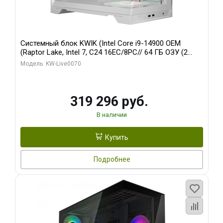
Системный блок KWIK (Intel Core i9-14900 OEM
(Raptor Lake, Intel 7, C24 16EC/8PC// 64 ГБ ОЗУ (2
модуля)/ Gigabyte RTX5080 XTREME WATERFORCE
Модель: KW-Live0070
16GB GDDR7 256bit/ 960 ГБ SSD)
319 296 руб.
В наличии
Купить
Подробнее