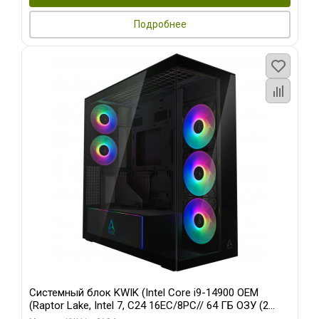
Подробнее
Системный блок KWIK (Intel Core i9-14900 OEM
(Raptor Lake, Intel 7, C24 16EC/8PC// 64 ГБ ОЗУ (2
модуля)/ Afox RTX4090 24GB GDDR6X 384-Bit 3xDP