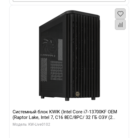
Системный блок KWIK (Intel Core i7-13700KF OEM
(Raptor Lake, Intel 7, C16 8EC/8PC/ 32 ГБ ОЗУ (2
модуля)/ Afox RTX4090 24GB GDDR6X 384-Bit 3xDP
Модель: KW-Live0102
HDMI ATX Turbo/ 960 ГБ SSD)