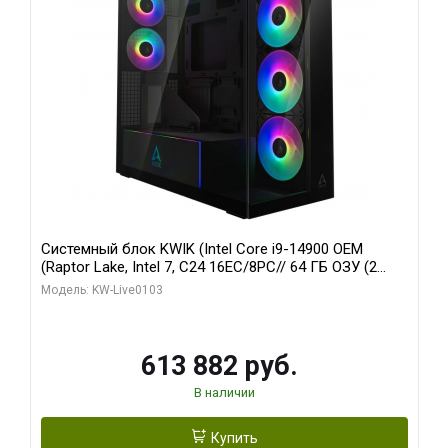
Системный блок KWIK (Intel Core i9-14900 OEM
(Raptor Lake, Intel 7, C24 16EC/8PC// 64 ГБ ОЗУ (2
модуля)/ Afox RTX4090 24GB GDDR6X 384-Bit 3xDP
Модель: KW-Live0103
HDMI ATX Turbo/ 960 ГБ SSD)
613 882 руб.
В наличии
Купить