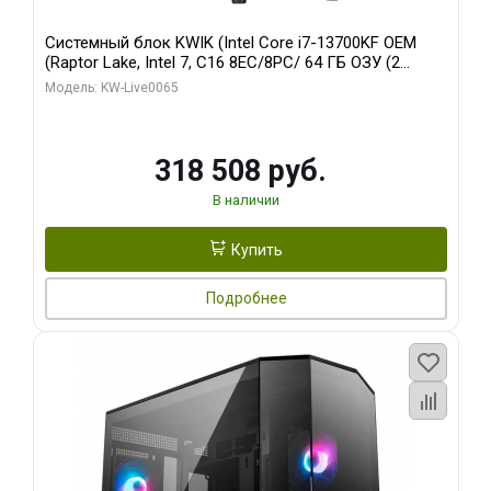
Системный блок KWIK (Intel Core i7-13700KF OEM
(Raptor Lake, Intel 7, C16 8EC/8PC/ 64 ГБ ОЗУ (2
модуля)/ ASUS RTX5080 PROART OC 16GB GDDR7
Модель: KW-Live0065
256bit Type-C DP 2/ 1 ТБ SSD)
318 508 руб.
В наличии
Купить
Подробнее