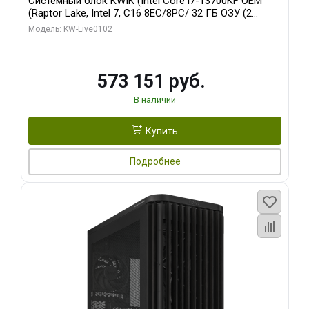
Системный блок KWIK (Intel Core i7-13700KF OEM
(Raptor Lake, Intel 7, C16 8EC/8PC/ 32 ГБ ОЗУ (2
модуля)/ Afox RTX4090 24GB GDDR6X 384-Bit 3xDP
Модель: KW-Live0102
HDMI ATX Turbo/ 960 ГБ SSD)
573 151 руб.
В наличии
Купить
Подробнее