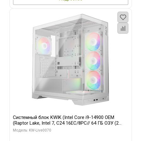
Системный блок KWIK (Intel Core i9-14900 OEM
(Raptor Lake, Intel 7, C24 16EC/8PC// 64 ГБ ОЗУ (2
модуля)/ Gigabyte RTX5080 XTREME WATERFORCE
Модель: KW-Live0070
16GB GDDR7 256bit/ 960 ГБ SSD)