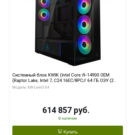
Системный блок KWIK (Intel Core i9-14900 OEM
(Raptor Lake, Intel 7, C24 16EC/8PC// 64 ГБ ОЗУ (2
модуля)/ Afox RTX4090 24GB GDDR6X 384-Bit 3xDP
Модель: KW-Live0104
HDMI ATX Turbo/ 1 ТБ SSD)
614 857 руб.
В наличии
Купить