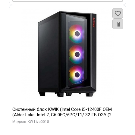
Системный блок KWIK (Intel Core i5-12400F OEM
(Alder Lake, Intel 7, C6 0EC/6PC/T1/ 32 ГБ ОЗУ (2
модуля)/ Ninja Sinotex GTX1660 SUPER 6GB GDDR6
Модель: KW-Live0018
192bit DVI DP / 960 ГБ SSD)