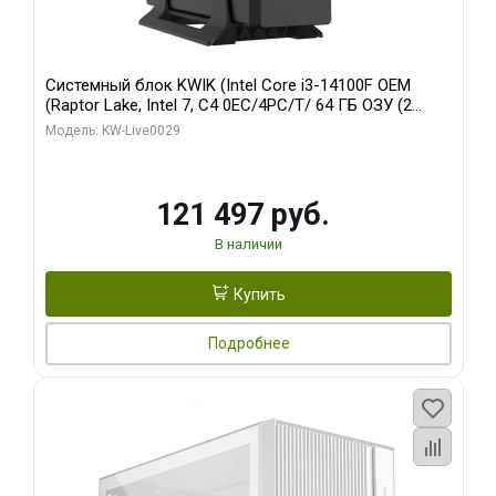
Системный блок KWIK (Intel Core i3-14100F OEM
(Raptor Lake, Intel 7, C4 0EC/4PC/T/ 64 ГБ ОЗУ (2
модуля)/ MSI RTX5060Ti SHADOW 2X OC PLUS 8GB
Модель: KW-Live0029
GDDR7 128bit 3xD/ 960 ГБ SSD)
121 497 руб.
В наличии
Купить
Подробнее