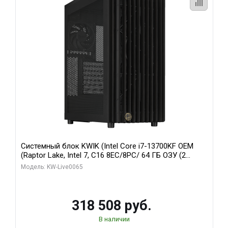
Системный блок KWIK (Intel Core i7-13700KF OEM
(Raptor Lake, Intel 7, C16 8EC/8PC/ 64 ГБ ОЗУ (2
модуля)/ ASUS RTX5080 PROART OC 16GB GDDR7
Модель: KW-Live0065
256bit Type-C DP 2/ 1 ТБ SSD)
318 508 руб.
В наличии