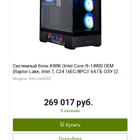
Системный блок KWIK (Intel Core i9-14900 OEM
(Raptor Lake, Intel 7, C24 16EC/8PC// 64 ГБ ОЗУ (2
модуля)/ Palit RTX5080 GAMINGPRO OC 16GB GDDR7
Модель: KW-Live0052
256bit 3xDP HD/ 512 ГБ SSD)
269 017 руб.
В наличии
Купить
Подробнее