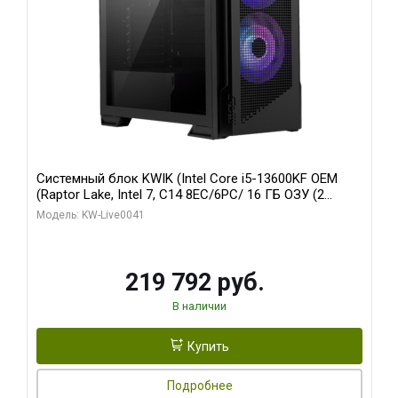
Системный блок KWIK (Intel Core i5-13600KF OEM
(Raptor Lake, Intel 7, C14 8EC/6PC/ 16 ГБ ОЗУ (2
модуля)/ Palit RTX5080 GAMINGPRO OC 16GB GDDR7
Модель: KW-Live0041
256bit 3xDP HD/ 512 ГБ SSD)
219 792 руб.
В наличии
Купить
Подробнее