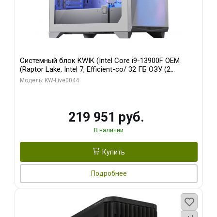
Системный блок KWIK (Intel Core i9-13900F OEM
(Raptor Lake, Intel 7, Efficient-co/ 32 ГБ ОЗУ (2
модуля)/ Gigabyte RTX5070Ti AERO OC 16GB GDDR7
Модель: KW-Live0044
256bit 3xDP HD/ 512 ГБ SSD)
219 951 руб.
В наличии
Купить
Подробнее