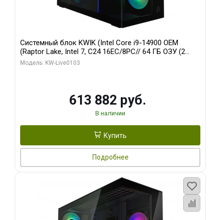
Системный блок KWIK (Intel Core i9-14900 OEM
(Raptor Lake, Intel 7, C24 16EC/8PC// 64 ГБ ОЗУ (2
модуля)/ Afox RTX4090 24GB GDDR6X 384-Bit 3xDP
Модель: KW-Live0103
HDMI ATX Turbo/ 960 ГБ SSD)
613 882 руб.
В наличии
Купить
Подробнее