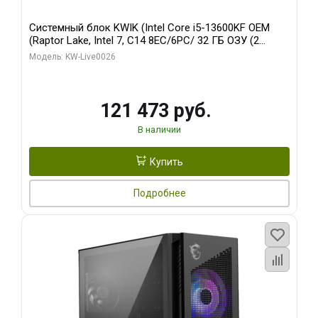
Системный блок KWIK (Intel Core i5-13600KF OEM
(Raptor Lake, Intel 7, C14 8EC/6PC/ 32 ГБ ОЗУ (2
модуля)/ Gigabyte RTX5060 EAGLE MAX OC 8GB
Модель: KW-Live0026
GDDR7 128bit 3xDP / 960 ГБ SSD)
121 473 руб.
В наличии
Купить
Подробнее