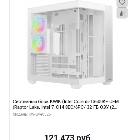
Системный блок KWIK (Intel Core i5-13600KF OEM
(Raptor Lake, Intel 7, C14 8EC/6PC/ 32 ГБ ОЗУ (2
модуля)/ Gigabyte RTX5060 WINDFORCE OC 8GB
Модель: KW-Live0025
GDDR7 128bit 3xDP / 960 ГБ SSD)
121 473 руб.