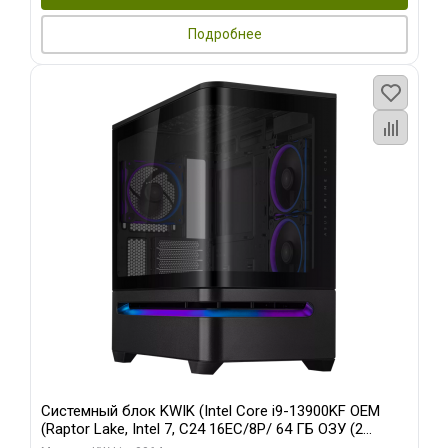
Подробнее
Системный блок KWIK (Intel Core i9-13900KF OEM
(Raptor Lake, Intel 7, C24 16EC/8P/ 64 ГБ ОЗУ (2
модуля)/ ASUS RTX5080 PROART OC 16GB GDDR7