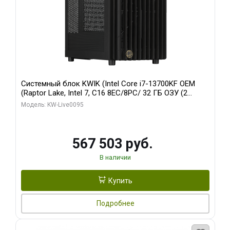
Системный блок KWIK (Intel Core i7-13700KF OEM
(Raptor Lake, Intel 7, C16 8EC/8PC/ 32 ГБ ОЗУ (2
модуля)/ Afox RTX4090 24GB GDDR6X 384-Bit 3xDP
Модель: KW-Live0095
HDMI ATX Turbo/ 512 ГБ SSD)
567 503 руб.
В наличии
Купить
Подробнее