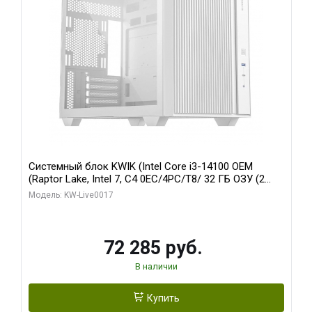
Системный блок KWIK (Intel Core i3-14100 OEM
(Raptor Lake, Intel 7, C4 0EC/4PC/T8/ 32 ГБ ОЗУ (2
модуля)/ Gigabyte Arc A310 WINDFORCE 4GB GDDR6
Модель: KW-Live0017
64bit 2xDP 2xH/ 1 ТБ SSD)
72 285 руб.
В наличии
Купить