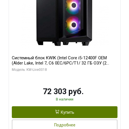
Системный блок KWIK (Intel Core i5-12400F OEM
(Alder Lake, Intel 7, C6 0EC/6PC/T1/ 32 ГБ ОЗУ (2
модуля)/ Ninja Sinotex GTX1660 SUPER 6GB GDDR6
Модель: KW-Live0018
192bit DVI DP / 960 ГБ SSD)
72 303 руб.
В наличии
Купить
Подробнее