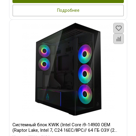
Подробнее
Системный блок KWIK (Intel Core i9-14900 OEM
(Raptor Lake, Intel 7, C24 16EC/8PC// 64 ГБ ОЗУ (2
модуля)/ Afox RTX4090 24GB GDDR6X 384-Bit 3xDP