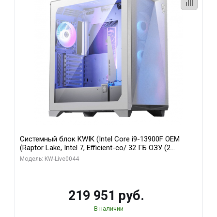
Системный блок KWIK (Intel Core i9-13900F OEM
(Raptor Lake, Intel 7, Efficient-co/ 32 ГБ ОЗУ (2
модуля)/ Gigabyte RTX5070Ti AERO OC 16GB GDDR7
Модель: KW-Live0044
256bit 3xDP HD/ 512 ГБ SSD)
219 951 руб.
В наличии