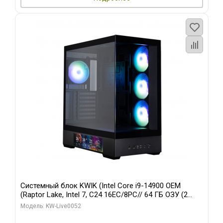
Системный блок KWIK (Intel Core i9-14900 OEM
(Raptor Lake, Intel 7, C24 16EC/8PC// 64 ГБ ОЗУ (2
модуля)/ Palit RTX5080 GAMINGPRO OC 16GB GDDR7
Модель: KW-Live0052
256bit 3xDP HD/ 512 ГБ SSD)