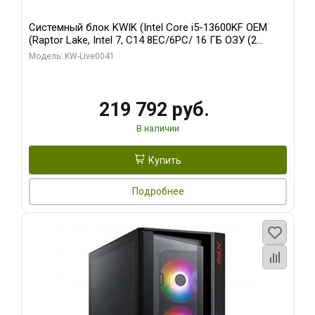
Системный блок KWIK (Intel Core i5-13600KF OEM
(Raptor Lake, Intel 7, C14 8EC/6PC/ 16 ГБ ОЗУ (2
модуля)/ Palit RTX5080 GAMINGPRO OC 16GB GDDR7
Модель: KW-Live0041
256bit 3xDP HD/ 512 ГБ SSD)
219 792 руб.
В наличии
Купить
Подробнее