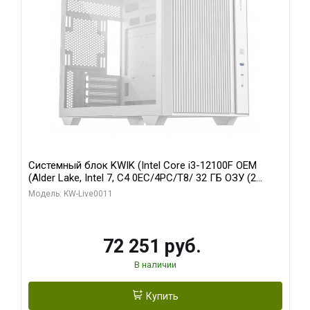
Системный блок KWIK (Intel Core i3-12100F OEM
(Alder Lake, Intel 7, C4 0EC/4PC/T8/ 32 ГБ ОЗУ (2
модуля)/ MSI RTX3050 VENTUS 2X E OC 6GB GDDR6
Модель: KW-Live0011
96bit 2xDP HDMI/ 512 ГБ SSD)
72 251 руб.
В наличии
Купить