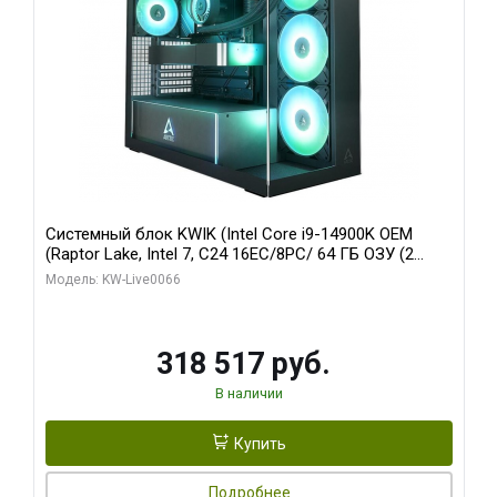
Системный блок KWIK (Intel Core i9-14900K OEM
(Raptor Lake, Intel 7, C24 16EC/8PC/ 64 ГБ ОЗУ (2
модуля)/ Gigabyte RTX5080 XTREME WATERFORCE
Модель: KW-Live0066
16GB GDDR7 256bit/ 1 ТБ SSD)
318 517 руб.
В наличии
Купить
Подробнее