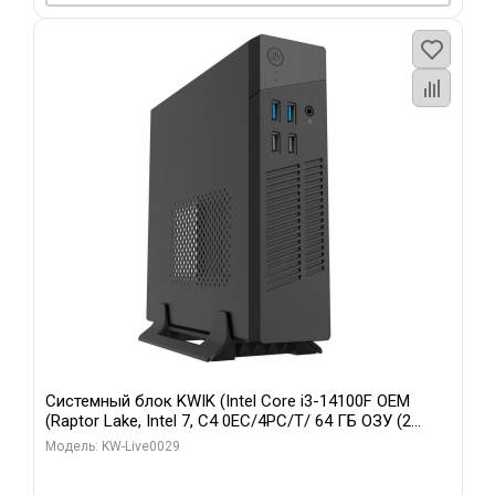
Системный блок KWIK (Intel Core i3-14100F OEM
(Raptor Lake, Intel 7, C4 0EC/4PC/T/ 64 ГБ ОЗУ (2
модуля)/ MSI RTX5060Ti SHADOW 2X OC PLUS 8GB
Модель: KW-Live0029
GDDR7 128bit 3xD/ 960 ГБ SSD)