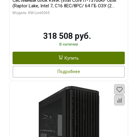
Системный блок KWIK (Intel Core i7-13700KF OEM
(Raptor Lake, Intel 7, C16 8EC/8PC/ 64 ГБ ОЗУ (2
модуля)/ ASUS RTX5080 PROART OC 16GB GDDR7
Модель: KW-Live0065
256bit Type-C DP 2/ 1 ТБ SSD)
318 508 руб.
В наличии
Купить
Подробнее