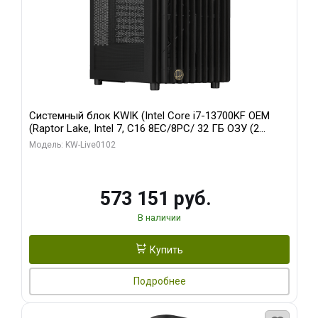
Системный блок KWIK (Intel Core i7-13700KF OEM
(Raptor Lake, Intel 7, C16 8EC/8PC/ 32 ГБ ОЗУ (2
модуля)/ Afox RTX4090 24GB GDDR6X 384-Bit 3xDP
Модель: KW-Live0102
HDMI ATX Turbo/ 960 ГБ SSD)
573 151 руб.
В наличии
Купить
Подробнее