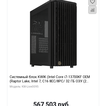
Системный блок KWIK (Intel Core i7-13700KF OEM
(Raptor Lake, Intel 7, C16 8EC/8PC/ 32 ГБ ОЗУ (2
модуля)/ Afox RTX4090 24GB GDDR6X 384-Bit 3xDP
Модель: KW-Live0095
HDMI ATX Turbo/ 512 ГБ SSD)
567 503 руб.