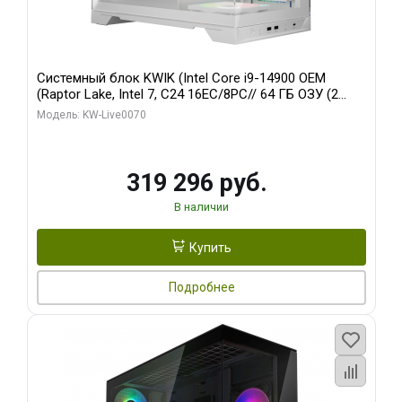
Системный блок KWIK (Intel Core i9-14900 OEM
(Raptor Lake, Intel 7, C24 16EC/8PC// 64 ГБ ОЗУ (2
модуля)/ Gigabyte RTX5080 XTREME WATERFORCE
Модель: KW-Live0070
16GB GDDR7 256bit/ 960 ГБ SSD)
319 296 руб.
В наличии
Купить
Подробнее