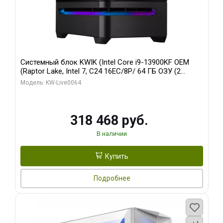
Системный блок KWIK (Intel Core i9-13900KF OEM
(Raptor Lake, Intel 7, C24 16EC/8P/ 64 ГБ ОЗУ (2
модуля)/ ASUS RTX5080 PROART OC 16GB GDDR7
Модель: KW-Live0064
256bit Type-C DP 2/ 512 ГБ SSD)
318 468 руб.
В наличии
Купить
Подробнее