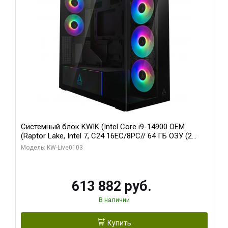
Системный блок KWIK (Intel Core i9-14900 OEM
(Raptor Lake, Intel 7, C24 16EC/8PC// 64 ГБ ОЗУ (2
модуля)/ Afox RTX4090 24GB GDDR6X 384-Bit 3xDP
Модель: KW-Live0103
HDMI ATX Turbo/ 960 ГБ SSD)
613 882 руб.
В наличии
Купить