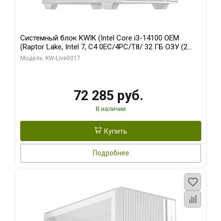
Системный блок KWIK (Intel Core i3-14100 OEM
(Raptor Lake, Intel 7, C4 0EC/4PC/T8/ 32 ГБ ОЗУ (2
модуля)/ Gigabyte Arc A310 WINDFORCE 4GB GDDR6
Модель: KW-Live0017
64bit 2xDP 2xH/ 1 ТБ SSD)
72 285 руб.
В наличии
Купить
Подробнее