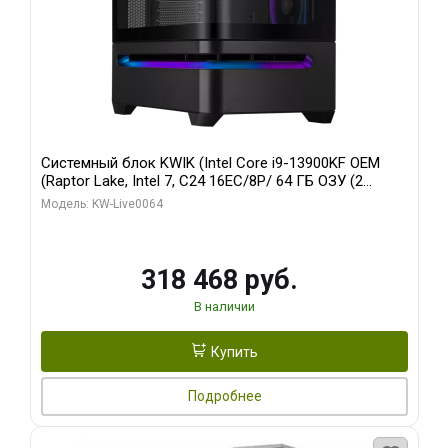
Системный блок KWIK (Intel Core i9-13900KF OEM
(Raptor Lake, Intel 7, C24 16EC/8P/ 64 ГБ ОЗУ (2
модуля)/ ASUS RTX5080 PROART OC 16GB GDDR7
Модель: KW-Live0064
256bit Type-C DP 2/ 512 ГБ SSD)
318 468 руб.
В наличии
Купить
Подробнее