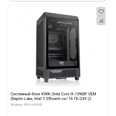
Системный блок KWIK (Intel Core i9-13900F OEM
(Raptor Lake, Intel 7, Efficient-co/ 16 ГБ ОЗУ (2
модуля)/ Gigabyte RTX5070 GAMING OC 12GB GDDR7
Модель: KW-Live0040
192bit 3xDP HD/ 960 ГБ SSD)