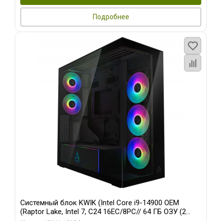
Подробнее
Системный блок KWIK (Intel Core i9-14900 OEM
(Raptor Lake, Intel 7, C24 16EC/8PC// 64 ГБ ОЗУ (2
модуля)/ Afox RTX4090 24GB GDDR6X 384-Bit 3xDP