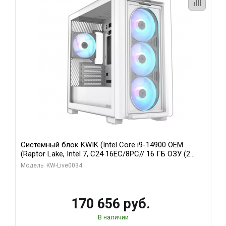
Системный блок KWIK (Intel Core i9-14900 OEM
(Raptor Lake, Intel 7, C24 16EC/8PC// 16 ГБ ОЗУ (2
модуля)/ MSI RTX5060Ti VENTUS 2X PLUS 16GB
Модель: KW-Live0034
GDDR7 128bit 3xDP / 1 ТБ SSD)
170 656 руб.
В наличии