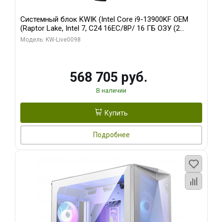
Системный блок KWIK (Intel Core i9-13900KF OEM
(Raptor Lake, Intel 7, C24 16EC/8P/ 16 ГБ ОЗУ (2
модуля)/ Afox RTX4090 24GB GDDR6X 384-Bit 3xDP
Модель: KW-Live0098
HDMI ATX Turbo/ 512 ГБ SSD)
568 705 руб.
В наличии
Купить
Подробнее