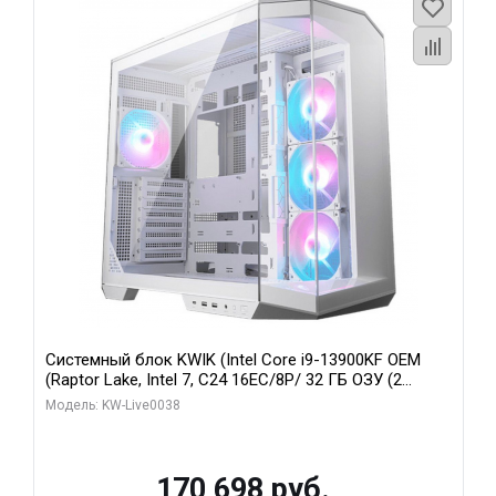
Системный блок KWIK (Intel Core i9-13900KF OEM
(Raptor Lake, Intel 7, C24 16EC/8P/ 32 ГБ ОЗУ (2
модуля)/ Gigabyte RX9070XT GAMING OC 16GB GDDR6
Модель: KW-Live0038
256bit 2xDP 2/ 960 ГБ SSD)
170 698 руб.