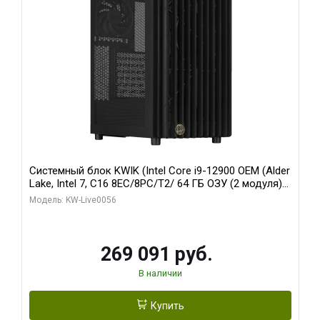
Системный блок KWIK (Intel Core i9-12900 OEM (Alder
Lake, Intel 7, C16 8EC/8PC/T2/ 64 ГБ ОЗУ (2 модуля)/
Palit RTX5080 INFINITY 3 OC 16GB GDDR7 256bit 3xDP
Модель: KW-Live0056
H/ 1 ТБ SSD)
269 091 руб.
В наличии
Купить