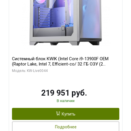
Системный блок KWIK (Intel Core i9-13900F OEM
(Raptor Lake, Intel 7, Efficient-co/ 32 ГБ ОЗУ (2
модуля)/ Gigabyte RTX5070Ti AERO OC 16GB GDDR7
Модель: KW-Live0044
256bit 3xDP HD/ 512 ГБ SSD)
219 951 руб.
В наличии
Купить
Подробнее