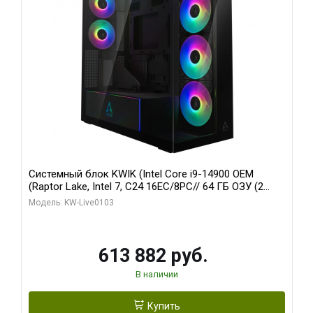
Системный блок KWIK (Intel Core i9-14900 OEM
(Raptor Lake, Intel 7, C24 16EC/8PC// 64 ГБ ОЗУ (2
модуля)/ Afox RTX4090 24GB GDDR6X 384-Bit 3xDP
Модель: KW-Live0103
HDMI ATX Turbo/ 960 ГБ SSD)
613 882 руб.
В наличии
Купить