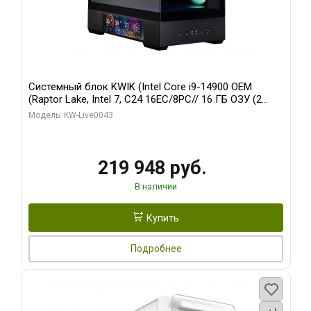
Системный блок KWIK (Intel Core i9-14900 OEM
(Raptor Lake, Intel 7, C24 16EC/8PC// 16 ГБ ОЗУ (2
модуля)/ Palit RTX5070Ti GAMINGPRO-S OC 16GB
Модель: KW-Live0043
GDDR7 256bit 3xD/ 512 ГБ SSD)
219 948 руб.
В наличии
Купить
Подробнее