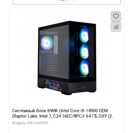
Системный блок KWIK (Intel Core i9-14900 OEM
(Raptor Lake, Intel 7, C24 16EC/8PC// 64 ГБ ОЗУ (2
модуля)/ Palit RTX5080 GAMINGPRO OC 16GB GDDR7
Модель: KW-Live0052
256bit 3xDP HD/ 512 ГБ SSD)