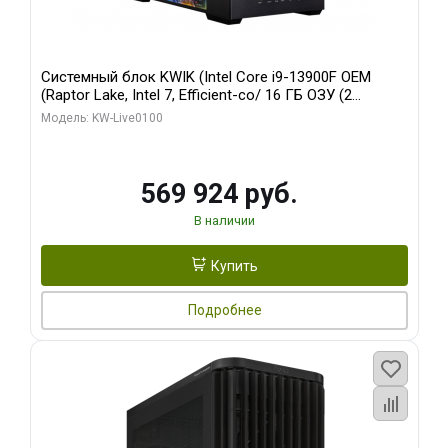
Системный блок KWIK (Intel Core i9-13900F OEM
(Raptor Lake, Intel 7, Efficient-co/ 16 ГБ ОЗУ (2
модуля)/ Afox RTX4090 24GB GDDR6X 384-Bit 3xDP
Модель: KW-Live0100
HDMI ATX Turbo/ 512 ГБ SSD)
569 924 руб.
В наличии
Купить
Подробнее