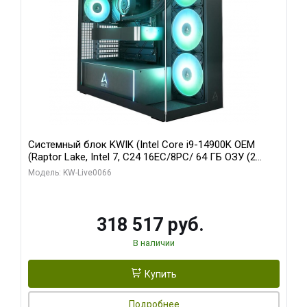
Системный блок KWIK (Intel Core i9-14900K OEM
(Raptor Lake, Intel 7, C24 16EC/8PC/ 64 ГБ ОЗУ (2
модуля)/ Gigabyte RTX5080 XTREME WATERFORCE
Модель: KW-Live0066
16GB GDDR7 256bit/ 1 ТБ SSD)
318 517 руб.
В наличии
Купить
Подробнее