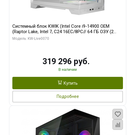
Системный блок KWIK (Intel Core i9-14900 OEM
(Raptor Lake, Intel 7, C24 16EC/8PC// 64 ГБ ОЗУ (2
модуля)/ Gigabyte RTX5080 XTREME WATERFORCE
Модель: KW-Live0070
16GB GDDR7 256bit/ 960 ГБ SSD)
319 296 руб.
В наличии
Купить
Подробнее