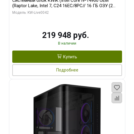
Системный блок KWIK (Intel Core i9-14900 OEM
(Raptor Lake, Intel 7, C24 16EC/8PC// 16 ГБ ОЗУ (2
модуля)/ Gigabyte RTX5070Ti EAGLE OC ICE SFF 16GB
Модель: KW-Live0042
GDDR7 256bi/ 512 ГБ SSD)
219 948 руб.
В наличии
Купить
Подробнее