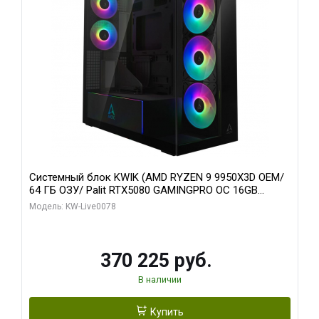
Системный блок KWIK (AMD RYZEN 9 9950X3D OEM/
64 ГБ ОЗУ/ Palit RTX5080 GAMINGPRO OC 16GB
GDDR7 256bit 3xDP HD/ 1 ТБ SSD)
Модель: KW-Live0078
370 225 руб.
В наличии
Купить