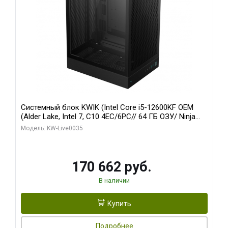
Системный блок KWIK (Intel Core i5-12600KF OEM
(Alder Lake, Intel 7, C10 4EC/6PC// 64 ГБ ОЗУ/ Ninja
Sinotex GTX1650 4GB 128bit GDDR6 DVI DP HDMI 2/
Модель: KW-Live0035
960 ГБ SSD)
170 662 руб.
В наличии
Купить
Подробнее