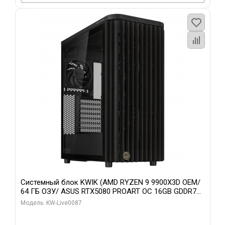
Системный блок KWIK (AMD RYZEN 9 9900X3D OEM/
64 ГБ ОЗУ/ ASUS RTX5080 PROART OC 16GB GDDR7
256bit Type-C DP 2/ 1 ТБ SSD)
Модель: KW-Live0087