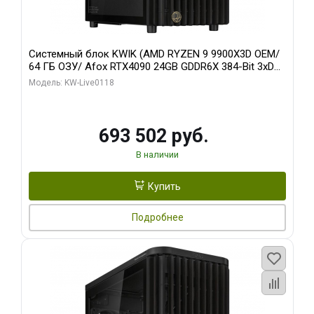
Системный блок KWIK (AMD RYZEN 9 9900X3D OEM/
64 ГБ ОЗУ/ Afox RTX4090 24GB GDDR6X 384-Bit 3xDP
HDMI ATX Turbo/ 960 ГБ SSD)
Модель: KW-Live0118
693 502 руб.
В наличии
Купить
Подробнее