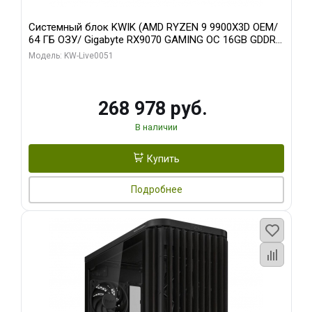
Системный блок KWIK (AMD RYZEN 9 9900X3D OEM/
64 ГБ ОЗУ/ Gigabyte RX9070 GAMING OC 16GB GDDR6
256bit 2xDP 2xH/ 960 ГБ SSD)
Модель: KW-Live0051
268 978 руб.
В наличии
Купить
Подробнее