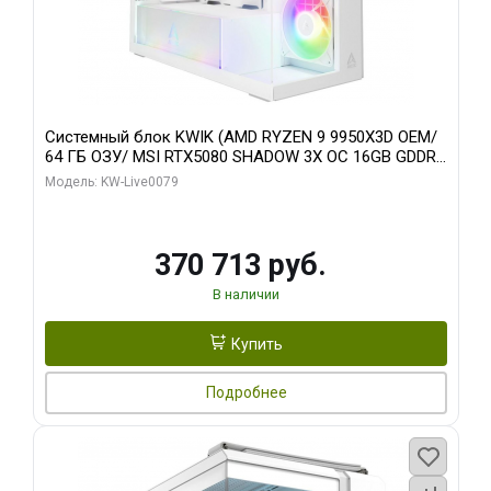
Системный блок KWIK (AMD RYZEN 9 9950X3D OEM/
64 ГБ ОЗУ/ MSI RTX5080 SHADOW 3X OC 16GB GDDR7
256bit 3xDP HDMI/ 960 ГБ SSD)
Модель: KW-Live0079
370 713 руб.
В наличии
Купить
Подробнее