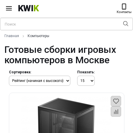
KWI
K
Контакты
Главная
Компьютеры
Готовые сборки игровых
компьютеров в Москве
Сортировка:
Показать: