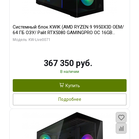
Системный блок KWIK (AMD RYZEN 9 9950X3D OEM/
64 ГБ ОЗУ/ Palit RTX5080 GAMINGPRO OC 16GB
GDDR7 256bit 3xDP HD/ 960 ГБ SSD)
Модель: KW-Live0071
367 350 руб.
В наличии
Купить
Подробнее