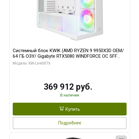
Системный блок KWIK (AMD RYZEN 9 9950X3D OEM/
64 ГБ ОЗУ/ Gigabyte RTX5080 WINDFORCE OC SFF
16GB GDDR7 256bit / 960 ГБ SSD)
Модель: KW-Live0076
369 912 руб.
В наличии
Купить
Подробнее