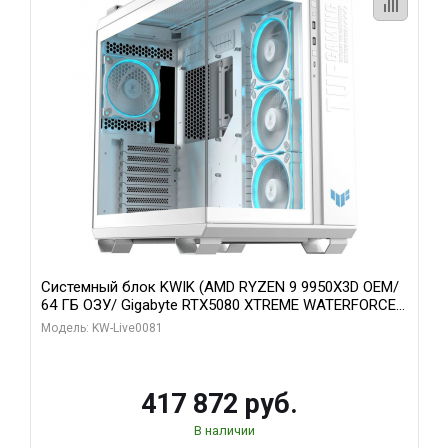
Системный блок KWIK (AMD RYZEN 9 9950X3D OEM/
64 ГБ ОЗУ/ Gigabyte RTX5080 XTREME WATERFORCE
16GB GDDR7 256bit/ 1 ТБ SSD)
Модель: KW-Live0081
417 872 руб.
В наличии