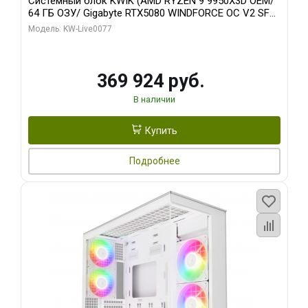
Системный блок KWIK (AMD RYZEN 9 9950X3D OEM/
64 ГБ ОЗУ/ Gigabyte RTX5080 WINDFORCE OC V2 SFF
16GB GDDR7 256b/ 960 ГБ SSD)
Модель: KW-Live0077
369 924 руб.
В наличии
Купить
Подробнее