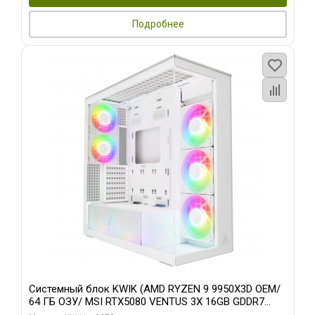
Подробнее
Системный блок KWIK (AMD RYZEN 9 9950X3D OEM/
64 ГБ ОЗУ/ MSI RTX5080 VENTUS 3X 16GB GDDR7
256bit 3xDP HDMI 3F/ 960 ГБ SSD)