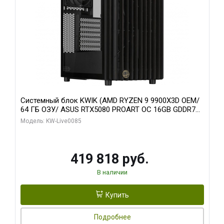
Системный блок KWIK (AMD RYZEN 9 9900X3D OEM/
64 ГБ ОЗУ/ ASUS RTX5080 PROART OC 16GB GDDR7
256bit Type-C DP 2/ 960 ГБ SSD)
Модель: KW-Live0085
419 818 руб.
В наличии
Купить
Подробнее