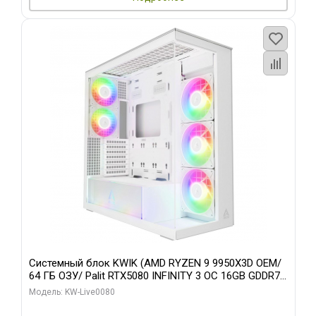
Системный блок KWIK (AMD RYZEN 9 9950X3D OEM/
64 ГБ ОЗУ/ Palit RTX5080 INFINITY 3 OC 16GB GDDR7
256bit 3xDP H/ 960 ГБ SSD)
Модель: KW-Live0080