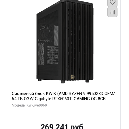
Системный блок KWIK (AMD RYZEN 9 9950X3D OEM/
64 ГБ ОЗУ/ Gigabyte RTX5060Ti GAMING OC 8GB
GDDR7 128bit 3xDP H/ 1 ТБ SSD)
Модель: KW-Live0060
269 241 руб.