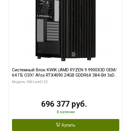
Системный блок KWIK (AMD RYZEN 9 9900X3D OEM/
64 ГБ ОЗУ/ Afox RTX4090 24GB GDDR6X 384-Bit 3xDP
HDMI ATX Turbo/ 1 ТБ SSD)
Модель: KW-Live0120
696 377 руб.
В наличии
Купить