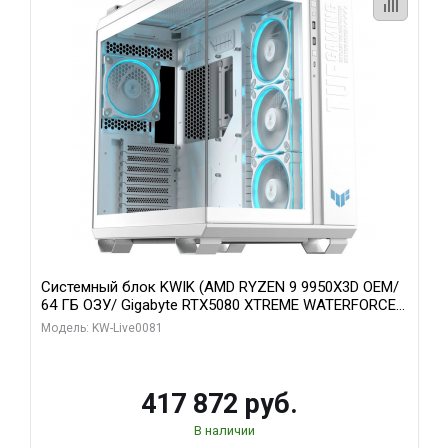
Системный блок KWIK (AMD RYZEN 9 9950X3D OEM/
64 ГБ ОЗУ/ Gigabyte RTX5080 XTREME WATERFORCE
16GB GDDR7 256bit/ 1 ТБ SSD)
Модель: KW-Live0081
417 872 руб.
В наличии