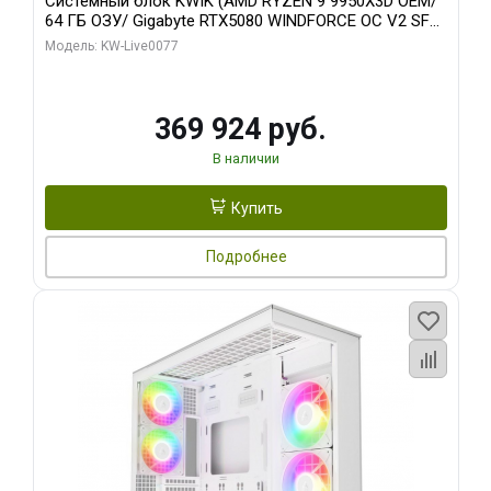
Системный блок KWIK (AMD RYZEN 9 9950X3D OEM/
64 ГБ ОЗУ/ Gigabyte RTX5080 WINDFORCE OC V2 SFF
16GB GDDR7 256b/ 960 ГБ SSD)
Модель: KW-Live0077
369 924 руб.
В наличии
Купить
Подробнее