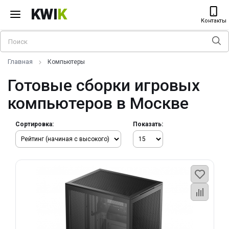
KWI
K
Контакты
Главная
Компьютеры
Готовые сборки игровых
компьютеров в Москве
Сортировка:
Показать: