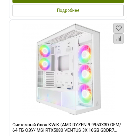
Подробнее
Системный блок KWIK (AMD RYZEN 9 9950X3D OEM/
64 ГБ ОЗУ/ MSI RTX5080 VENTUS 3X 16GB GDDR7
256bit 3xDP HDMI 3F/ 960 ГБ SSD)