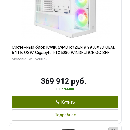
Системный блок KWIK (AMD RYZEN 9 9950X3D OEM/
64 ГБ ОЗУ/ Gigabyte RTX5080 WINDFORCE OC SFF
16GB GDDR7 256bit / 960 ГБ SSD)
Модель: KW-Live0076
369 912 руб.
В наличии
Купить
Подробнее