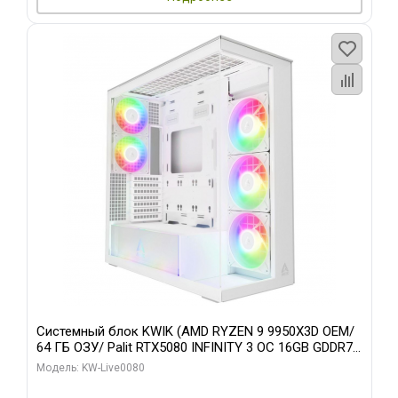
Системный блок KWIK (AMD RYZEN 9 9950X3D OEM/
64 ГБ ОЗУ/ Palit RTX5080 INFINITY 3 OC 16GB GDDR7
256bit 3xDP H/ 960 ГБ SSD)
Модель: KW-Live0080