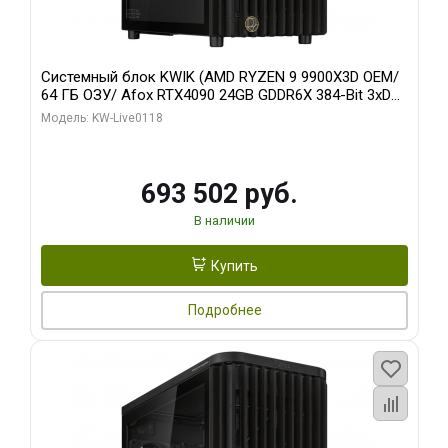
Системный блок KWIK (AMD RYZEN 9 9900X3D OEM/
64 ГБ ОЗУ/ Afox RTX4090 24GB GDDR6X 384-Bit 3xDP
HDMI ATX Turbo/ 960 ГБ SSD)
Модель: KW-Live0118
693 502 руб.
В наличии
Купить
Подробнее