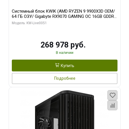
Системный блок KWIK (AMD RYZEN 9 9900X3D OEM/
64 ГБ ОЗУ/ Gigabyte RX9070 GAMING OC 16GB GDDR6
256bit 2xDP 2xH/ 960 ГБ SSD)
Модель: KW-Live0051
268 978 руб.
В наличии
Купить
Подробнее