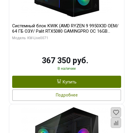
Системный блок KWIK (AMD RYZEN 9 9950X3D OEM/
64 ГБ ОЗУ/ Palit RTX5080 GAMINGPRO OC 16GB
GDDR7 256bit 3xDP HD/ 960 ГБ SSD)
Модель: KW-Live0071
367 350 руб.
В наличии
Купить
Подробнее