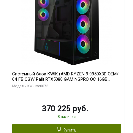
Системный блок KWIK (AMD RYZEN 9 9950X3D OEM/
64 ГБ ОЗУ/ Palit RTX5080 GAMINGPRO OC 16GB
GDDR7 256bit 3xDP HD/ 1 ТБ SSD)
Модель: KW-Live0078
370 225 руб.
В наличии
Купить