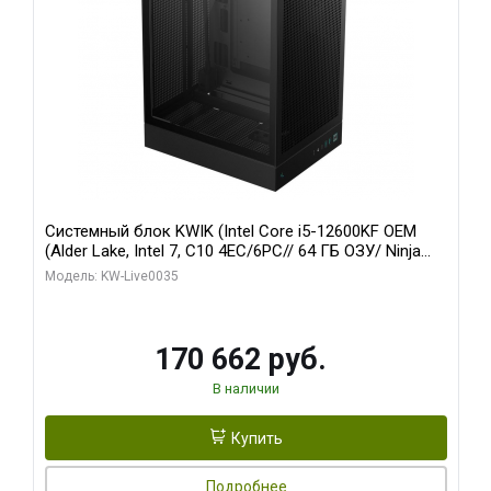
Системный блок KWIK (Intel Core i5-12600KF OEM
(Alder Lake, Intel 7, C10 4EC/6PC// 64 ГБ ОЗУ/ Ninja
Sinotex GTX1650 4GB 128bit GDDR6 DVI DP HDMI 2/
Модель: KW-Live0035
960 ГБ SSD)
170 662 руб.
В наличии
Купить
Подробнее