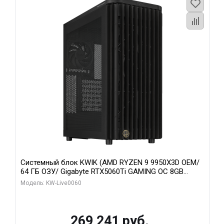
Системный блок KWIK (AMD RYZEN 9 9950X3D OEM/
64 ГБ ОЗУ/ Gigabyte RTX5060Ti GAMING OC 8GB
GDDR7 128bit 3xDP H/ 1 ТБ SSD)
Модель: KW-Live0060
269 241 руб.