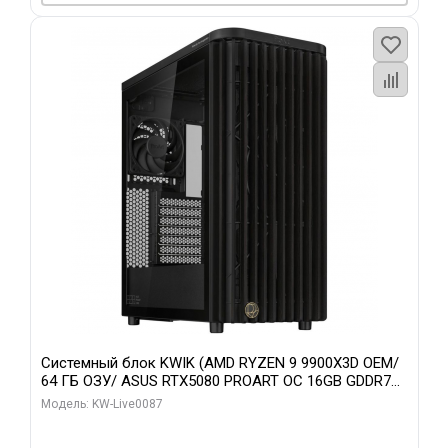
Системный блок KWIK (AMD RYZEN 9 9900X3D OEM/
64 ГБ ОЗУ/ ASUS RTX5080 PROART OC 16GB GDDR7
256bit Type-C DP 2/ 1 ТБ SSD)
Модель: KW-Live0087