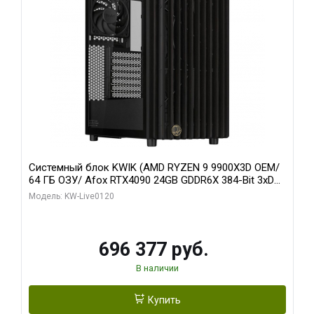
Системный блок KWIK (AMD RYZEN 9 9900X3D OEM/
64 ГБ ОЗУ/ Afox RTX4090 24GB GDDR6X 384-Bit 3xDP
HDMI ATX Turbo/ 1 ТБ SSD)
Модель: KW-Live0120
696 377 руб.
В наличии
Купить