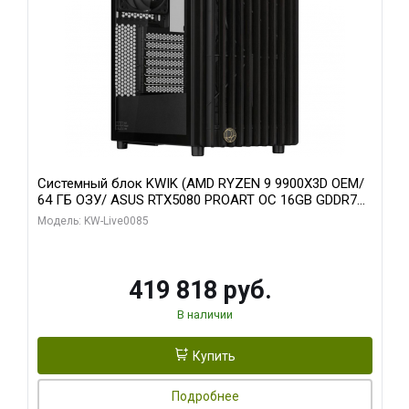
Системный блок KWIK (AMD RYZEN 9 9900X3D OEM/
64 ГБ ОЗУ/ ASUS RTX5080 PROART OC 16GB GDDR7
256bit Type-C DP 2/ 960 ГБ SSD)
Модель: KW-Live0085
419 818 руб.
В наличии
Купить
Подробнее