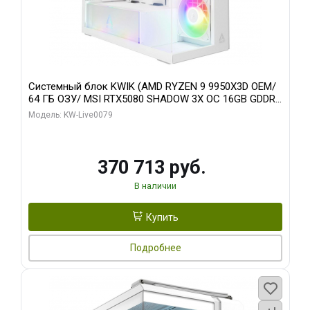
Системный блок KWIK (AMD RYZEN 9 9950X3D OEM/
64 ГБ ОЗУ/ MSI RTX5080 SHADOW 3X OC 16GB GDDR7
256bit 3xDP HDMI/ 960 ГБ SSD)
Модель: KW-Live0079
370 713 руб.
В наличии
Купить
Подробнее