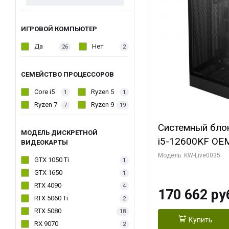
ИГРОВОЙ КОМПЬЮТЕР
Да
Нет
26
2
СЕМЕЙСТВО ПРОЦЕССОРОВ
Core i5
Ryzen 5
1
1
Ryzen 7
Ryzen 9
7
19
Системный блок 
МОДЕЛЬ ДИСКРЕТНОЙ
i5-12600KF OEM 
ВИДЕОКАРТЫ
7, C10 4EC/6PC/
Модель: KW-Live0035
GTX 1050 Ti
1
Sinotex GTX165
GTX 1650
1
GDDR6 DVI DP 
RTX 4090
4
170 662 ру
SSD)
RTX 5060 Ti
2
RTX 5080
18
Купить
RX 9070
2