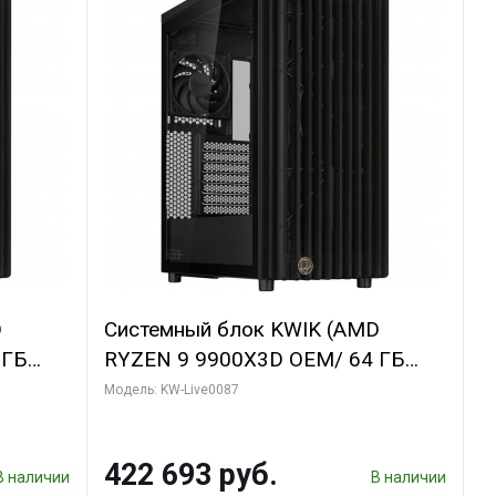
D
Системный блок KWIK (AMD
 ГБ
RYZEN 9 9900X3D OEM/ 64 ГБ
T OC
ОЗУ/ ASUS RTX5080 PROART OC
Модель: KW-Live0087
DP 2/
16GB GDDR7 256bit Type-C DP 2/ 1
ТБ SSD)
422 693 руб.
В наличии
В наличии