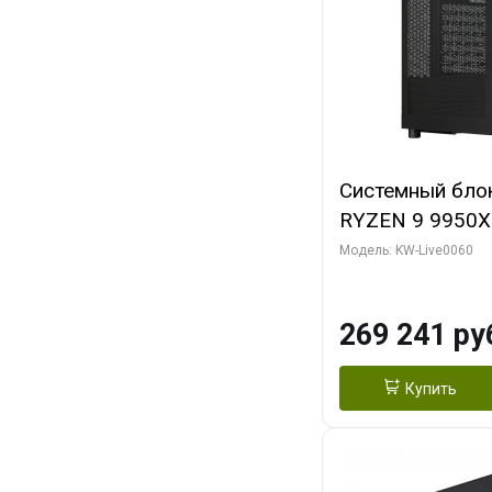
Системный бло
RYZEN 9 9950X
ОЗУ/ Gigabyte
Модель: KW-Live0060
OC 8GB GDDR7 1
ТБ SSD)
269 241 ру
Купить