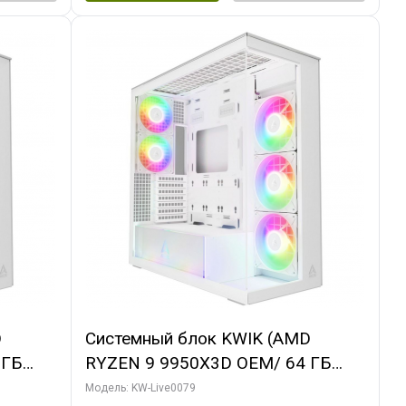
D
Системный блок KWIK (AMD
 ГБ
RYZEN 9 9950X3D OEM/ 64 ГБ
 3X
ОЗУ/ MSI RTX5080 SHADOW 3X OC
Модель: KW-Live0079