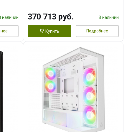
DMI
16GB GDDR7 256bit 3xDP HDMI/
960 ГБ SSD)
370 713 руб.
В наличии
В наличии
бнее
Подробнее
Купить