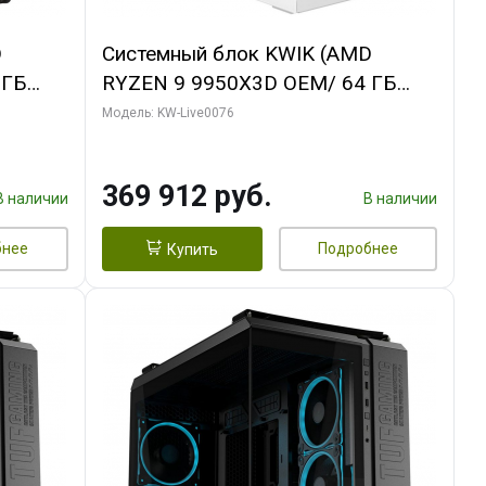
D
Системный блок KWIK (AMD
 ГБ
RYZEN 9 9950X3D OEM/ 64 ГБ
ОЗУ/ Gigabyte RTX5080
Модель: KW-Live0076
B
WINDFORCE OC SFF 16GB GDDR7
256bit / 960 ГБ SSD)
369 912 руб.
В наличии
В наличии
бнее
Подробнее
Купить