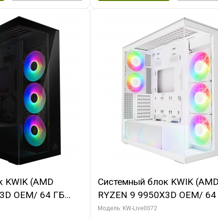
к KWIK (AMD
Системный блок KWIK (AM
3D OEM/ 64 ГБ
RYZEN 9 9950X3D OEM/ 64
X5080 GAMINGPRO
ОЗУ/ MSI RTX5080 VENTUS
Модель: KW-Live0072