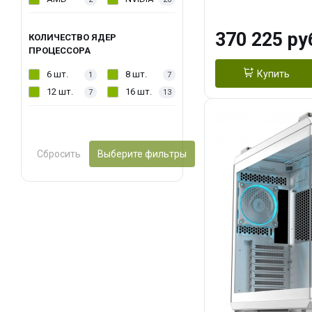
OC 16GB GDDR7
ТБ SSD)
370 225 ру
КОЛИЧЕСТВО ЯДЕР
ПРОЦЕССОРА
Купить
6 шт.
8 шт.
1
7
12 шт.
16 шт.
7
13
Сбросить
Выберите фильтры