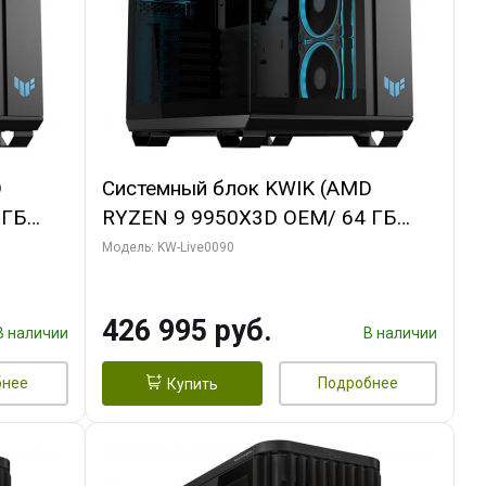
D
Системный блок KWIK (AMD
 ГБ
RYZEN 9 9950X3D OEM/ 64 ГБ
AMING
ОЗУ/ ASUS RTX5080 TUF GAMING
Модель: KW-Live0090
 3x/
OC 16GB GDDR7 256bit 3xDP 3x/ 1
ТБ SSD)
426 995 руб.
В наличии
В наличии
бнее
Подробнее
Купить