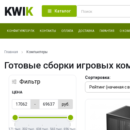
KWI
K
Каталог
КОНФИГУРАТОР ПК
КОНТАКТЫ
ОПЛАТА
ДОСТАВКА
ГАРАНТИЯ
О КОМ
Главная
Компьютеры
Готовые сборки игровых ко
Сортировка:
Фильтр
ЦЕНА
-
руб.
171 тыс.
302 тыс.
434 тыс.
565 тыс.
696 тыс.