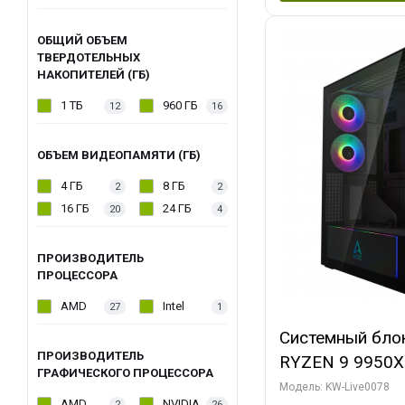
ОБЩИЙ ОБЪЕМ
ТВЕРДОТЕЛЬНЫХ
НАКОПИТЕЛЕЙ (ГБ)
1 ТБ
960 ГБ
12
16
ОБЪЕМ ВИДЕОПАМЯТИ (ГБ)
4 ГБ
8 ГБ
2
2
16 ГБ
24 ГБ
20
4
ПРОИЗВОДИТЕЛЬ
ПРОЦЕССОРА
AMD
Intel
27
1
Системный бло
ПРОИЗВОДИТЕЛЬ
RYZEN 9 9950X
ГРАФИЧЕСКОГО ПРОЦЕССОРА
ОЗУ/ Palit RT
Модель: KW-Live0078
AMD
NVIDIA
2
26