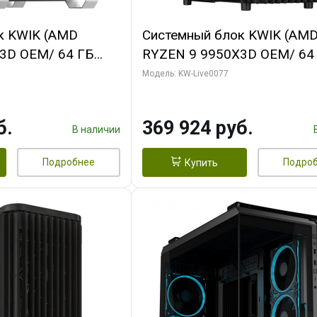
к KWIK (AMD
Системный блок KWIK (AM
3D OEM/ 64 ГБ
RYZEN 9 9950X3D OEM/ 64
 RTX5080 XTREME
ОЗУ/ Gigabyte RTX5080
Модель: KW-Live0077
GB GDDR7 256bit/
WINDFORCE OC V2 SFF 16G
GDDR7 256b/ 960 ГБ SSD)
б.
369 924 руб.
В наличии
Подробнее
Подро
Купить