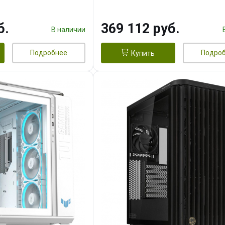
 256bit 3xDP HD/ 1
16GB GDDR7 256bit 3xDP H
3F/ 960 ГБ SSD)
б.
369 112 руб.
В наличии
Подробнее
Подро
Купить