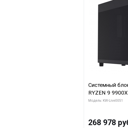
Системный бло
RYZEN 9 9900X
ОЗУ/ Gigabyte
Модель: KW-Live0051
16GB GDDR6 256
ГБ SSD)
268 978 ру