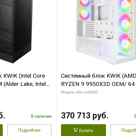
KWIK (Intel Core
Системный блок KWIK (AM
(Alder Lake, Intel
RYZEN 9 9950X3D OEM/ 64
/ 64 ГБ ОЗУ/ Ninja
ОЗУ/ Palit RTX5080 INFINIT
Модель: KW-Live0080
0 4GB 128bit
16GB GDDR7 256bit 3xDP H
HDMI 2/ 960 ГБ
ГБ SSD)
б.
370 713 руб.
В наличии
Подробнее
Подро
Купить