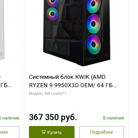
D
Системный блок KWIK (AMD
 ГБ
RYZEN 9 9950X3D OEM/ 64 ГБ
Y 3 OC
ОЗУ/ Palit RTX5080 GAMINGPRO
Модель: KW-Live0071
/ 960
OC 16GB GDDR7 256bit 3xDP HD/
960 ГБ SSD)
367 350 руб.
В наличии
В наличии
бнее
Подробнее
Купить