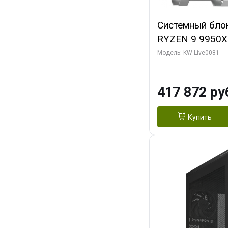
Системный бло
RYZEN 9 9950X
ОЗУ/ Gigabyte
Модель: KW-Live0081
WATERFORCE 16
1 ТБ SSD)
417 872 ру
Купить