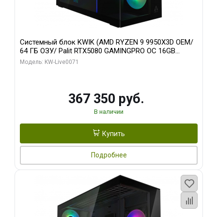
Системный блок KWIK (AMD RYZEN 9 9950X3D OEM/
64 ГБ ОЗУ/ Palit RTX5080 GAMINGPRO OC 16GB
GDDR7 256bit 3xDP HD/ 960 ГБ SSD)
Модель: KW-Live0071
367 350 руб.
В наличии
Купить
Подробнее