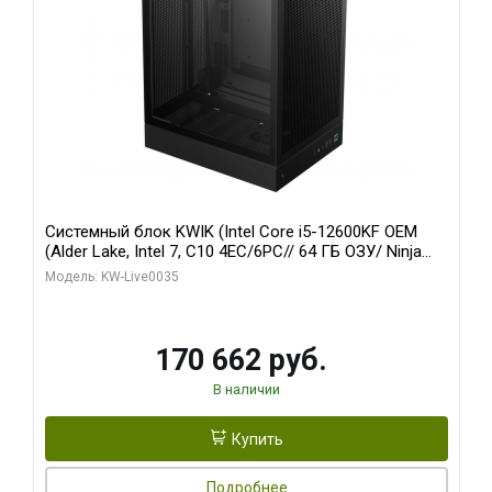
Системный блок KWIK (Intel Core i5-12600KF OEM
(Alder Lake, Intel 7, C10 4EC/6PC// 64 ГБ ОЗУ/ Ninja
Sinotex GTX1650 4GB 128bit GDDR6 DVI DP HDMI 2/
Модель: KW-Live0035
960 ГБ SSD)
170 662 руб.
В наличии
Купить
Подробнее