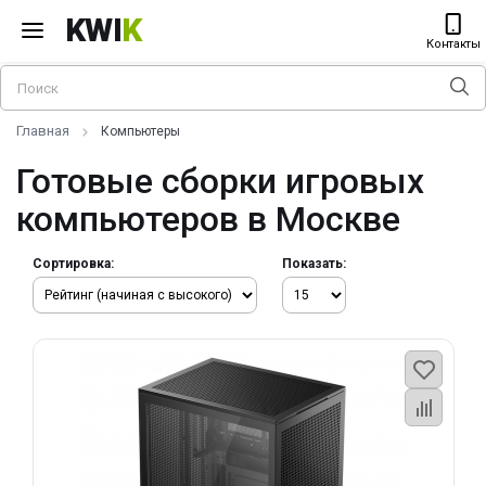
KWI
K
Контакты
Главная
Компьютеры
Готовые сборки игровых
компьютеров в Москве
Сортировка:
Показать: