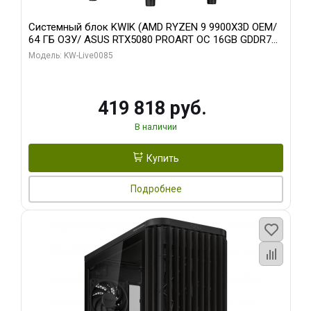
Системный блок KWIK (AMD RYZEN 9 9900X3D OEM/
64 ГБ ОЗУ/ ASUS RTX5080 PROART OC 16GB GDDR7
256bit Type-C DP 2/ 960 ГБ SSD)
Модель: KW-Live0085
419 818 руб.
В наличии
Купить
Подробнее