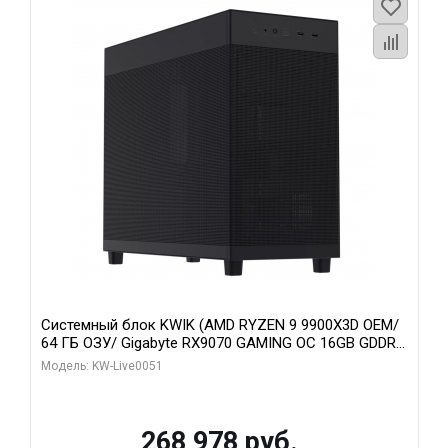
Системный блок KWIK (AMD RYZEN 9 9900X3D OEM/
64 ГБ ОЗУ/ Gigabyte RX9070 GAMING OC 16GB GDDR6
256bit 2xDP 2xH/ 960 ГБ SSD)
Модель: KW-Live0051
268 978 руб.