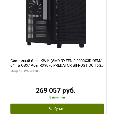
Системный блок KWIK (AMD RYZEN 9 9900X3D OEM/
64 ГБ ОЗУ/ Acer RX9070 PREDATOR BIFROST OC 16GB
GDDR6 256bit 3x/ 1 ТБ SSD)
Модель: KW-Live0053
269 057 руб.
В наличии
Купить