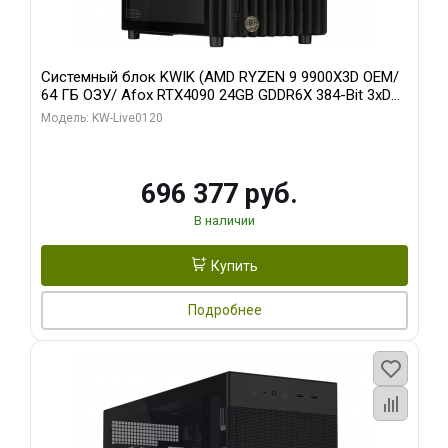
Системный блок KWIK (AMD RYZEN 9 9900X3D OEM/
64 ГБ ОЗУ/ Afox RTX4090 24GB GDDR6X 384-Bit 3xDP
HDMI ATX Turbo/ 1 ТБ SSD)
Модель: KW-Live0120
696 377 руб.
В наличии
Купить
Подробнее