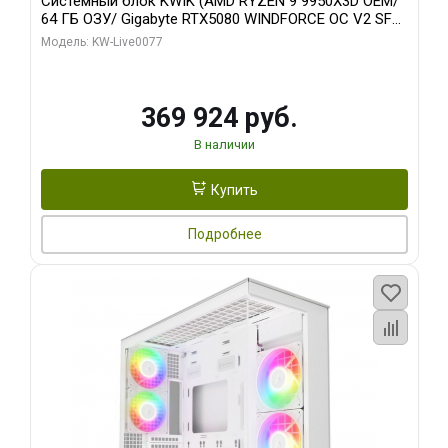
Системный блок KWIK (AMD RYZEN 9 9950X3D OEM/
64 ГБ ОЗУ/ Gigabyte RTX5080 WINDFORCE OC V2 SFF
16GB GDDR7 256b/ 960 ГБ SSD)
Модель: KW-Live0077
369 924 руб.
В наличии
Купить
Подробнее