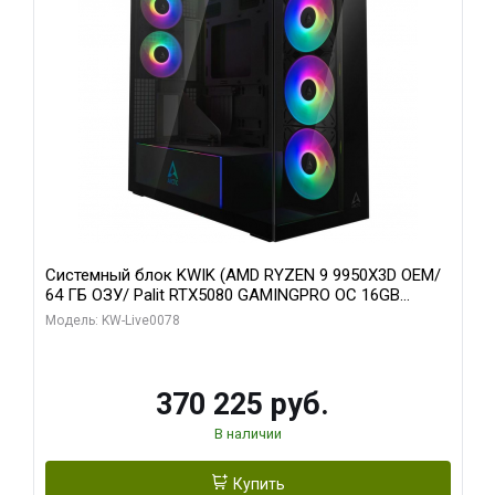
Системный блок KWIK (AMD RYZEN 9 9950X3D OEM/
64 ГБ ОЗУ/ Palit RTX5080 GAMINGPRO OC 16GB
GDDR7 256bit 3xDP HD/ 1 ТБ SSD)
Модель: KW-Live0078
370 225 руб.
В наличии
Купить