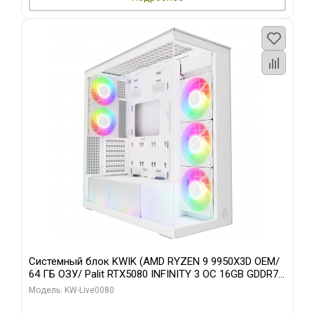
Системный блок KWIK (AMD RYZEN 9 9950X3D OEM/
64 ГБ ОЗУ/ Palit RTX5080 INFINITY 3 OC 16GB GDDR7
256bit 3xDP H/ 960 ГБ SSD)
Модель: KW-Live0080