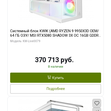
Системный блок KWIK (AMD RYZEN 9 9950X3D OEM/
64 ГБ ОЗУ/ MSI RTX5080 SHADOW 3X OC 16GB GDDR7
256bit 3xDP HDMI/ 960 ГБ SSD)
Модель: KW-Live0079
370 713 руб.
В наличии
Купить
Подробнее