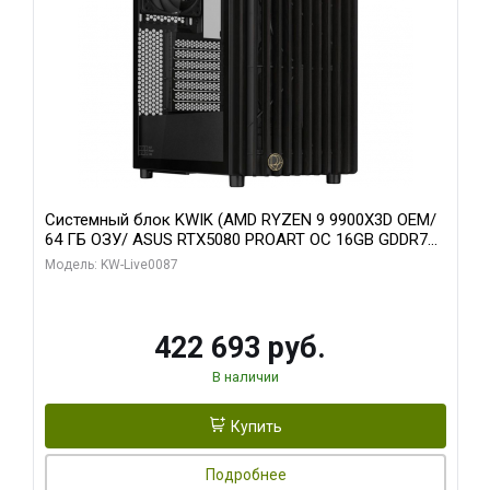
Системный блок KWIK (AMD RYZEN 9 9900X3D OEM/
64 ГБ ОЗУ/ ASUS RTX5080 PROART OC 16GB GDDR7
256bit Type-C DP 2/ 1 ТБ SSD)
Модель: KW-Live0087
422 693 руб.
В наличии
Купить
Подробнее