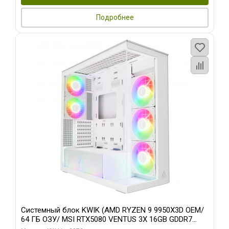
Подробнее
Системный блок KWIK (AMD RYZEN 9 9950X3D OEM/
64 ГБ ОЗУ/ MSI RTX5080 VENTUS 3X 16GB GDDR7
256bit 3xDP HDMI 3F/ 960 ГБ SSD)