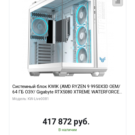
Системный блок KWIK (AMD RYZEN 9 9950X3D OEM/
64 ГБ ОЗУ/ Gigabyte RTX5080 XTREME WATERFORCE
16GB GDDR7 256bit/ 1 ТБ SSD)
Модель: KW-Live0081
417 872 руб.
В наличии