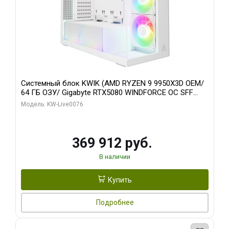
Системный блок KWIK (AMD RYZEN 9 9950X3D OEM/
64 ГБ ОЗУ/ Gigabyte RTX5080 WINDFORCE OC SFF
16GB GDDR7 256bit / 960 ГБ SSD)
Модель: KW-Live0076
369 912 руб.
В наличии
Купить
Подробнее