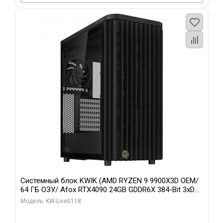
Системный блок KWIK (AMD RYZEN 9 9900X3D OEM/
64 ГБ ОЗУ/ Afox RTX4090 24GB GDDR6X 384-Bit 3xDP
HDMI ATX Turbo/ 960 ГБ SSD)
Модель: KW-Live0118