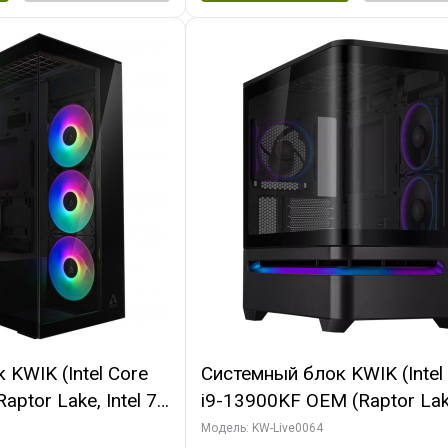
KWIK (Intel Core
Системный блок KWIK (Intel
ptor Lake, Intel 7,
i9-13900KF OEM (Raptor Lake
 64 ГБ ОЗУ (2
7, C24 16EC/8P/ 64 ГБ ОЗУ 
Модель: KW-Live0064