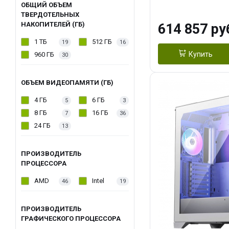
модуля)/ Afox
ОБЩИЙ ОБЪЕМ
ТВЕРДОТЕЛЬНЫХ
GDDR6X 384-Bi
НАКОПИТЕЛЕЙ (ГБ)
614 857 ру
Turbo/ 1 ТБ SS
1 ТБ
512 ГБ
19
16
Купить
960 ГБ
30
ОБЪЕМ ВИДЕОПАМЯТИ (ГБ)
4 ГБ
6 ГБ
5
3
8 ГБ
16 ГБ
7
36
24 ГБ
13
ПРОИЗВОДИТЕЛЬ
ПРОЦЕССОРА
AMD
Intel
46
19
ПРОИЗВОДИТЕЛЬ
ГРАФИЧЕСКОГО ПРОЦЕССОРА