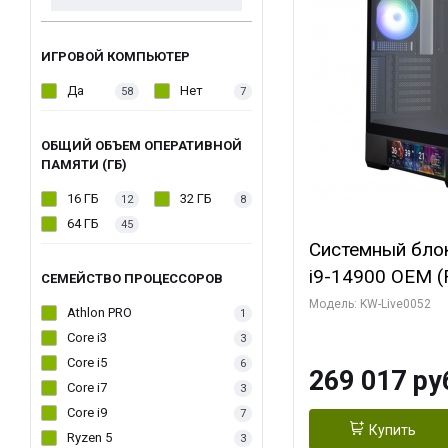
ИГРОВОЙ КОМПЬЮТЕР
Да
Нет
58
7
ОБЩИЙ ОБЪЕМ ОПЕРАТИВНОЙ
ПАМЯТИ (ГБ)
16 ГБ
32 ГБ
12
8
64 ГБ
45
Системный блок 
i9-14900 OEM (Ra
СЕМЕЙСТВО ПРОЦЕССОРОВ
C24 16EC/8PC//
Модель: KW-Live0052
Athlon PRO
1
модуля)/ Palit
Core i3
3
GAMINGPRO OC
Core i5
6
269 017 ру
256bit 3xDP HD
Core i7
3
Core i9
7
Купить
Ryzen 5
3