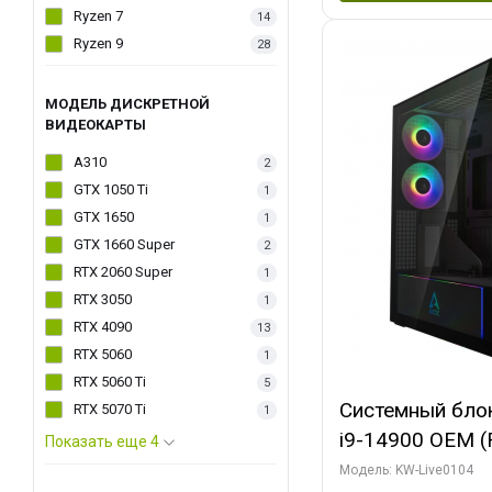
Ryzen 7
14
Ryzen 9
28
МОДЕЛЬ ДИСКРЕТНОЙ
ВИДЕОКАРТЫ
A310
2
GTX 1050 Ti
1
GTX 1650
1
GTX 1660 Super
2
RTX 2060 Super
1
RTX 3050
1
RTX 4090
13
RTX 5060
1
RTX 5060 Ti
5
Системный блок 
RTX 5070 Ti
1
i9-14900 OEM (Ra
Показать еще 4
C24 16EC/8PC//
Модель: KW-Live0104