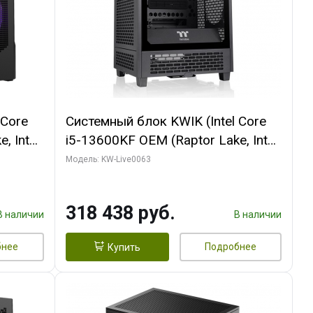
 Core
Системный блок KWIK (Intel Core
, Intel
i5-13600KF OEM (Raptor Lake, Intel
Palit
7, C14 8EC/6PC/ 64 ГБ ОЗУ/ MSI
Модель: KW-Live0063
6GB
RTX5080 VENTUS 3X OC 16GB
0 ГБ
GDDR7 256bit 3xDP HDMI/ 512 ГБ
318 438 руб.
SSD)
В наличии
В наличии
бнее
Подробнее
Купить