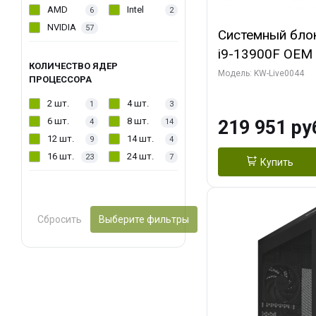
AMD
Intel
6
2
NVIDIA
57
Системный блок 
i9-13900F OEM (
КОЛИЧЕСТВО ЯДЕР
7, Efficient-co/
Модель: KW-Live0044
ПРОЦЕССОРА
модуля)/ Gigab
2 шт.
4 шт.
1
3
AERO OC 16GB 
6 шт.
8 шт.
219 951 ру
4
14
HD/ 512 ГБ SSD
12 шт.
14 шт.
9
4
16 шт.
24 шт.
23
7
Купить
Сбросить
Выберите фильтры