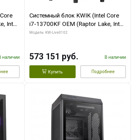
 Core
Системный блок KWIK (Intel Core
, Intel
i7-13700KF OEM (Raptor Lake, Intel
(2
7, C16 8EC/8PC/ 32 ГБ ОЗУ (2
Модель: KW-Live0102
ROART
модуля)/ Afox RTX4090 24GB
e-C DP
GDDR6X 384-Bit 3xDP HDMI ATX
573 151 руб.
Turbo/ 960 ГБ SSD)
В наличии
В наличии
бнее
Подробнее
Купить