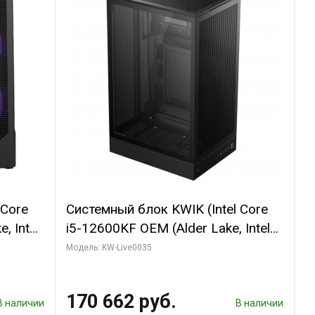
 Core
Системный блок KWIK (Intel Core
, Intel
i5-12600KF OEM (Alder Lake, Intel
(2
7, C10 4EC/6PC// 64 ГБ ОЗУ/ Ninja
Модель: KW-Live0035
Sinotex GTX1650 4GB 128bit
R7
GDDR6 DVI DP HDMI 2/ 960 ГБ
170 662 руб.
D)
SSD)
В наличии
В наличии