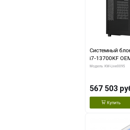
Системный блок 
i7-13700KF OEM 
7, C16 8EC/8PC
Модель: KW-Live0095
модуля)/ Afox
GDDR6X 384-Bi
567 503 ру
Turbo/ 512 ГБ 
Купить