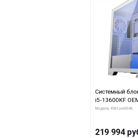
Системный блок 
i5-13600KF OEM 
7, C14 8EC/6PC
Модель: KW-Live0046
Gigabyte RTX5
8GB GDDR7 128b
219 994 ру
SSD)