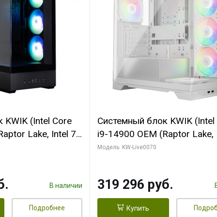
KWIK (Intel Core
Системный блок KWIK (Intel
ptor Lake, Intel 7,
i9-14900 OEM (Raptor Lake, I
 64 ГБ ОЗУ (2
C24 16EC/8PC// 64 ГБ ОЗУ 
Модель: KW-Live0070
 RTX5080
модуля)/ Gigabyte RTX5080
 16GB GDDR7
XTREME WATERFORCE 16G
б.
319 296 руб.
/ 512 ГБ SSD)
GDDR7 256bit/ 960 ГБ SSD)
В наличии
Подробнее
Подро
Купить