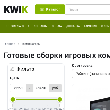
KWI
K
Каталог
КОНФИГУРАТОР ПК
КОНТАКТЫ
ОПЛАТА
ДОСТАВКА
ГАРАНТИЯ
О КОМ
Главная
Компьютеры
Готовые сборки игровых ко
Сортировка:
Фильтр
ЦЕНА
-
руб.
72 тыс.
228 тыс.
385 тыс.
541 тыс.
697 тыс.