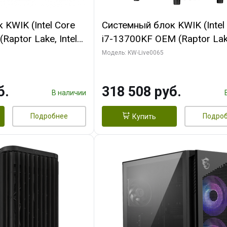
KWIK (Intel Core
Системный блок KWIK (Intel
Raptor Lake, Intel
i7-13700KF OEM (Raptor Lake
 32 ГБ ОЗУ (2
7, C16 8EC/8PC/ 64 ГБ ОЗУ 
Модель: KW-Live0065
yte RTX5070Ti
модуля)/ ASUS RTX5080 P
GDDR7 256bit 3xDP
OC 16GB GDDR7 256bit Typ
б.
318 508 руб.
)
2/ 1 ТБ SSD)
В наличии
Подробнее
Подро
Купить