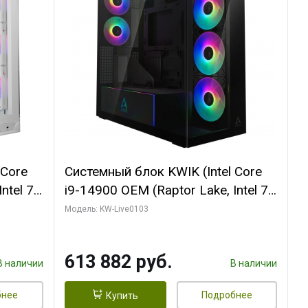
 Core
Системный блок KWIK (Intel Core
ntel 7,
i9-14900 OEM (Raptor Lake, Intel 7,
(2
C24 16EC/8PC// 64 ГБ ОЗУ (2
Модель: KW-Live0103
модуля)/ Afox RTX4090 24GB
B
GDDR6X 384-Bit 3xDP HDMI ATX
613 882 руб.
Turbo/ 960 ГБ SSD)
В наличии
В наличии
бнее
Подробнее
Купить