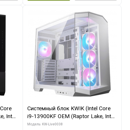
 Core
Системный блок KWIK (Intel Core
, Intel
i9-13900KF OEM (Raptor Lake, Intel
(2
7, C24 16EC/8P/ 32 ГБ ОЗУ (2
Модель: KW-Live0038