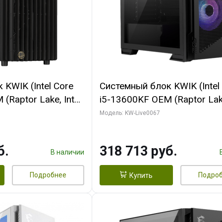
KWIK (Intel Core
Системный блок KWIK (Intel
(Raptor Lake, Intel
i5-13600KF OEM (Raptor Lake
/ 32 ГБ ОЗУ (2
7, C14 8EC/6PC/ 64 ГБ ОЗУ/ 
Модель: KW-Live0067
 RTX4090 24GB
RTX5080 GAMINGPRO OC 1
t 3xDP HDMI ATX
GDDR7 256bit 3xDP HD/ 96
б.
318 713 руб.
SSD)
SSD)
В наличии
Подробнее
Подро
Купить