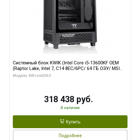
Системный блок KWIK (Intel Core i5-13600KF OEM
(Raptor Lake, Intel 7, C14 8EC/6PC/ 64 ГБ ОЗУ/ MSI
RTX5080 VENTUS 3X OC 16GB GDDR7 256bit 3xDP
Модель: KW-Live0063
HDMI/ 512 ГБ SSD)
318 438 руб.
В наличии
Купить
Подробнее