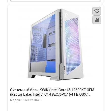
Системный блок KWIK (Intel Core i5-13600KF OEM
(Raptor Lake, Intel 7, C14 8EC/6PC/ 64 ГБ ОЗУ/
Gigabyte RTX5060Ti GAMING OC 8GB GDDR7 128bit
Модель: KW-Live0046
3xDP H/ 960 ГБ SSD)