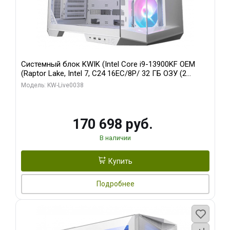
Системный блок KWIK (Intel Core i9-13900KF OEM
(Raptor Lake, Intel 7, C24 16EC/8P/ 32 ГБ ОЗУ (2
модуля)/ Gigabyte RX9070XT GAMING OC 16GB GDDR6
Модель: KW-Live0038
256bit 2xDP 2/ 960 ГБ SSD)
170 698 руб.
В наличии
Купить
Подробнее