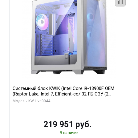
Системный блок KWIK (Intel Core i9-13900F OEM
(Raptor Lake, Intel 7, Efficient-co/ 32 ГБ ОЗУ (2
модуля)/ Gigabyte RTX5070Ti AERO OC 16GB GDDR7
Модель: KW-Live0044
256bit 3xDP HD/ 512 ГБ SSD)
219 951 руб.
В наличии