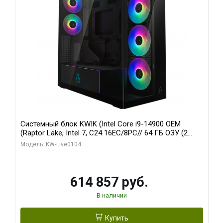
Системный блок KWIK (Intel Core i9-14900 OEM
(Raptor Lake, Intel 7, C24 16EC/8PC// 64 ГБ ОЗУ (2
модуля)/ Afox RTX4090 24GB GDDR6X 384-Bit 3xDP
Модель: KW-Live0104
HDMI ATX Turbo/ 1 ТБ SSD)
614 857 руб.
В наличии
Купить