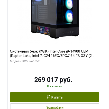
Системный блок KWIK (Intel Core i9-14900 OEM
(Raptor Lake, Intel 7, C24 16EC/8PC// 64 ГБ ОЗУ (2
модуля)/ Palit RTX5080 GAMINGPRO OC 16GB GDDR7
Модель: KW-Live0052
256bit 3xDP HD/ 512 ГБ SSD)
269 017 руб.
В наличии
Купить
Подробнее