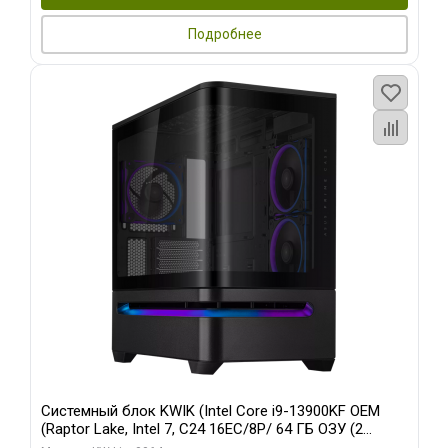
Подробнее
Системный блок KWIK (Intel Core i9-13900KF OEM
(Raptor Lake, Intel 7, C24 16EC/8P/ 64 ГБ ОЗУ (2
модуля)/ ASUS RTX5080 PROART OC 16GB GDDR7