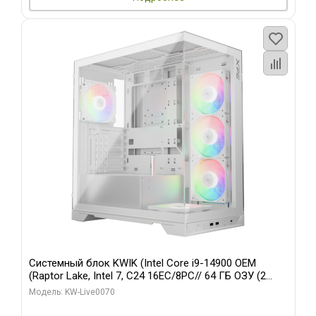
Системный блок KWIK (Intel Core i9-14900 OEM
(Raptor Lake, Intel 7, C24 16EC/8PC// 64 ГБ ОЗУ (2
модуля)/ Gigabyte RTX5080 XTREME WATERFORCE
Модель: KW-Live0070
16GB GDDR7 256bit/ 960 ГБ SSD)