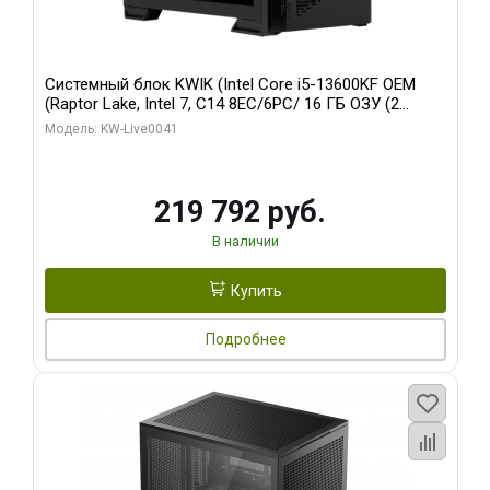
Системный блок KWIK (Intel Core i5-13600KF OEM
(Raptor Lake, Intel 7, C14 8EC/6PC/ 16 ГБ ОЗУ (2
модуля)/ Palit RTX5080 GAMINGPRO OC 16GB GDDR7
Модель: KW-Live0041
256bit 3xDP HD/ 512 ГБ SSD)
219 792 руб.
В наличии
Купить
Подробнее