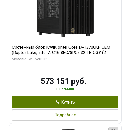
Системный блок KWIK (Intel Core i7-13700KF OEM
(Raptor Lake, Intel 7, C16 8EC/8PC/ 32 ГБ ОЗУ (2
модуля)/ Afox RTX4090 24GB GDDR6X 384-Bit 3xDP
Модель: KW-Live0102
HDMI ATX Turbo/ 960 ГБ SSD)
573 151 руб.
В наличии
Купить
Подробнее