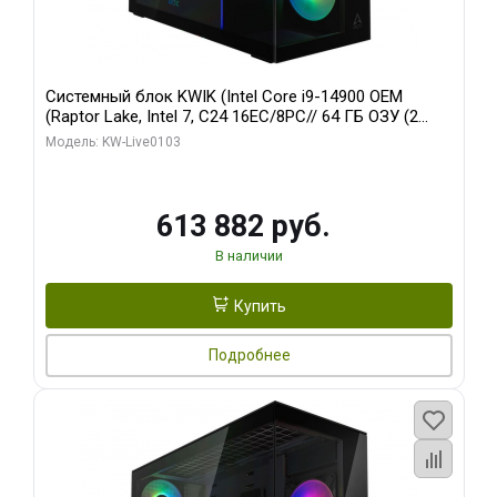
Системный блок KWIK (Intel Core i9-14900 OEM
(Raptor Lake, Intel 7, C24 16EC/8PC// 64 ГБ ОЗУ (2
модуля)/ Afox RTX4090 24GB GDDR6X 384-Bit 3xDP
Модель: KW-Live0103
HDMI ATX Turbo/ 960 ГБ SSD)
613 882 руб.
В наличии
Купить
Подробнее