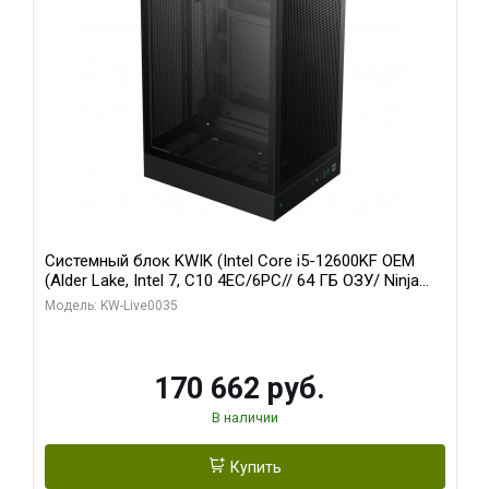
Системный блок KWIK (Intel Core i5-12600KF OEM
(Alder Lake, Intel 7, C10 4EC/6PC// 64 ГБ ОЗУ/ Ninja
Sinotex GTX1650 4GB 128bit GDDR6 DVI DP HDMI 2/
Модель: KW-Live0035
960 ГБ SSD)
170 662 руб.
В наличии
Купить