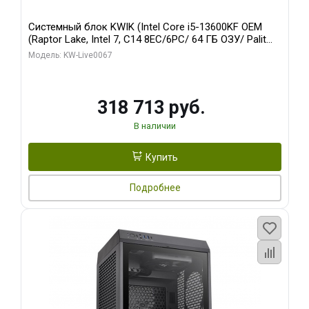
Системный блок KWIK (Intel Core i5-13600KF OEM
(Raptor Lake, Intel 7, C14 8EC/6PC/ 64 ГБ ОЗУ/ Palit
RTX5080 GAMINGPRO OC 16GB GDDR7 256bit 3xDP
Модель: KW-Live0067
HD/ 960 ГБ SSD)
318 713 руб.
В наличии
Купить
Подробнее