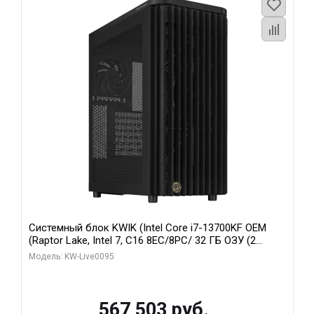
Системный блок KWIK (Intel Core i7-13700KF OEM
(Raptor Lake, Intel 7, C16 8EC/8PC/ 32 ГБ ОЗУ (2
модуля)/ Afox RTX4090 24GB GDDR6X 384-Bit 3xDP
Модель: KW-Live0095
HDMI ATX Turbo/ 512 ГБ SSD)
567 503 руб.