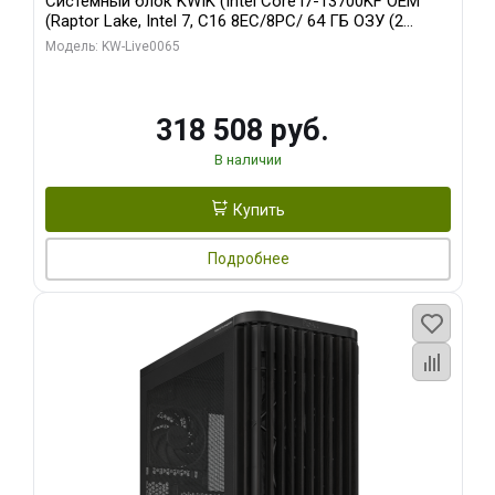
Системный блок KWIK (Intel Core i7-13700KF OEM
(Raptor Lake, Intel 7, C16 8EC/8PC/ 64 ГБ ОЗУ (2
модуля)/ ASUS RTX5080 PROART OC 16GB GDDR7
Модель: KW-Live0065
256bit Type-C DP 2/ 1 ТБ SSD)
318 508 руб.
В наличии
Купить
Подробнее