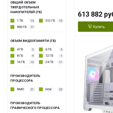
модуля)/ Afox
ОБЩИЙ ОБЪЕМ
ТВЕРДОТЕЛЬНЫХ
GDDR6X 384-Bi
НАКОПИТЕЛЕЙ (ГБ)
613 882 ру
Turbo/ 960 ГБ 
1 ТБ
512 ГБ
13
13
Купить
960 ГБ
17
ОБЪЕМ ВИДЕОПАМЯТИ (ГБ)
4 ГБ
6 ГБ
3
3
8 ГБ
12 ГБ
9
1
16 ГБ
24 ГБ
15
11
ПРОИЗВОДИТЕЛЬ
ПРОЦЕССОРА
AMD
Intel
21
22
ПРОИЗВОДИТЕЛЬ
ГРАФИЧЕСКОГО ПРОЦЕССОРА