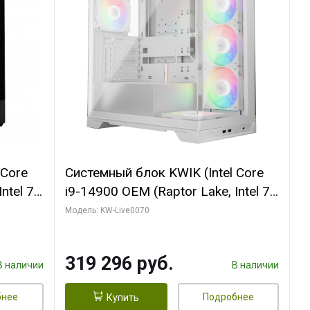
 Core
Системный блок KWIK (Intel Core
ntel 7,
i9-14900 OEM (Raptor Lake, Intel 7,
(2
C24 16EC/8PC// 64 ГБ ОЗУ (2
Модель: KW-Live0070
модуля)/ Gigabyte RTX5080
R7
XTREME WATERFORCE 16GB
319 296 руб.
D)
GDDR7 256bit/ 960 ГБ SSD)
В наличии
В наличии
бнее
Подробнее
Купить