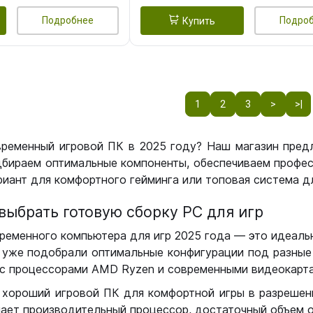
Подробнее
Подро
Купить
1
2
3
>
>|
временный игровой ПК в 2025 году? Наш магазин пред
бираем оптимальные компоненты, обеспечиваем профес
иант для комфортного гейминга или топовая система дл
выбрать готовую сборку РС для игр
ременного компьютера для игр 2025 года — это идеальн
уже подобрали оптимальные конфигурации под разные 
с процессорами AMD Ryzen и современными видеокарта
 хороший игровой ПК для комфортной игры в разрешении
чает производительный процессор, достаточный объем о