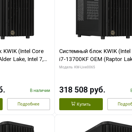
KWIK (Intel Core
Системный блок KWIK (Intel
der Lake, Intel 7,
i7-13700KF OEM (Raptor Lake
/ 64 ГБ ОЗУ (2
7, C16 8EC/8PC/ 64 ГБ ОЗУ 
Модель: KW-Live0065
RTX5080 SHADOW
модуля)/ ASUS RTX5080 P
DR7 256bit 3xDP
OC 16GB GDDR7 256bit Typ
б.
318 508 руб.
D)
2/ 1 ТБ SSD)
В наличии
Подробнее
Подро
Купить