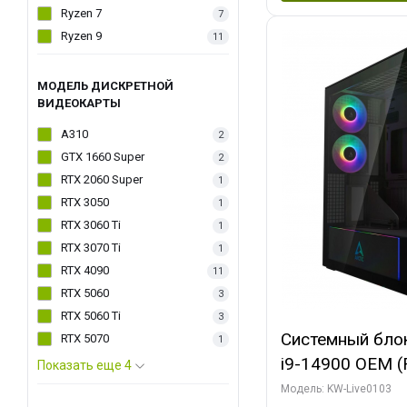
Ryzen 7
7
Ryzen 9
11
МОДЕЛЬ ДИСКРЕТНОЙ
ВИДЕОКАРТЫ
A310
2
GTX 1660 Super
2
RTX 2060 Super
1
RTX 3050
1
RTX 3060 Ti
1
RTX 3070 Ti
1
RTX 4090
11
RTX 5060
3
RTX 5060 Ti
3
Системный блок 
RTX 5070
1
i9-14900 OEM (Ra
Показать еще 4
C24 16EC/8PC//
Модель: KW-Live0103