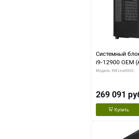
Системный блок 
i9-12900 OEM (Al
C16 8EC/8PC/T2
Модель: KW-Live0055
модуля)/ MSI 
3X OC 16GB GD
269 091 ру
HDMI/ 1 ТБ SS
Купить