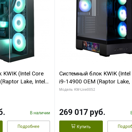
KWIK (Intel Core
Системный блок KWIK (Intel
Raptor Lake, Intel
i9-14900 OEM (Raptor Lake, I
C/ 64 ГБ ОЗУ (2
C24 16EC/8PC// 64 ГБ ОЗУ 
Модель: KW-Live0052
yte RTX5080
модуля)/ Palit RTX5080
FORCE 16GB
GAMINGPRO OC 16GB GDD
б.
269 017 руб.
1 ТБ SSD)
256bit 3xDP HD/ 512 ГБ SS
В наличии
Подробнее
Подро
Купить