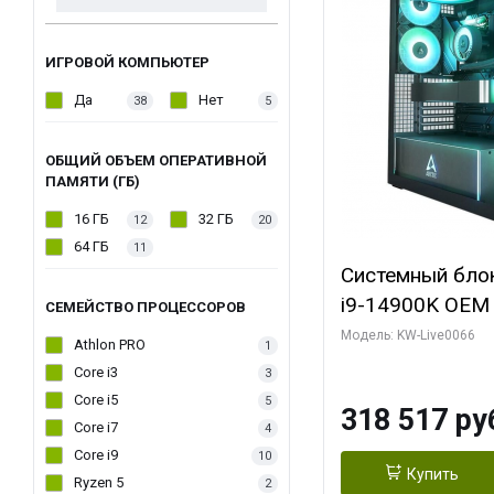
ИГРОВОЙ КОМПЬЮТЕР
Да
Нет
38
5
ОБЩИЙ ОБЪЕМ ОПЕРАТИВНОЙ
ПАМЯТИ (ГБ)
16 ГБ
32 ГБ
12
20
64 ГБ
11
Системный блок 
i9-14900K OEM (
СЕМЕЙСТВО ПРОЦЕССОРОВ
7, C24 16EC/8P
Модель: KW-Live0066
Athlon PRO
1
модуля)/ Gigab
Core i3
3
XTREME WATER
Core i5
5
318 517 ру
GDDR7 256bit/ 
Core i7
4
Core i9
10
Купить
Ryzen 5
2