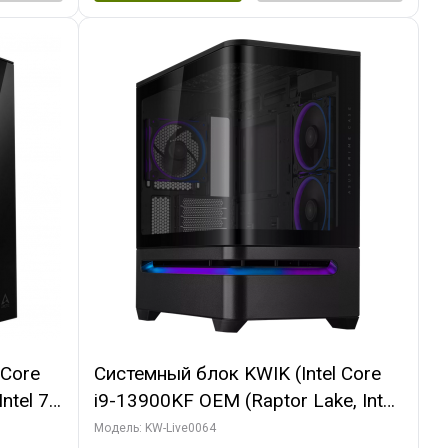
 Core
Системный блок KWIK (Intel Core
ntel 7,
i9-13900KF OEM (Raptor Lake, Intel
(2
7, C24 16EC/8P/ 64 ГБ ОЗУ (2
Модель: KW-Live0064