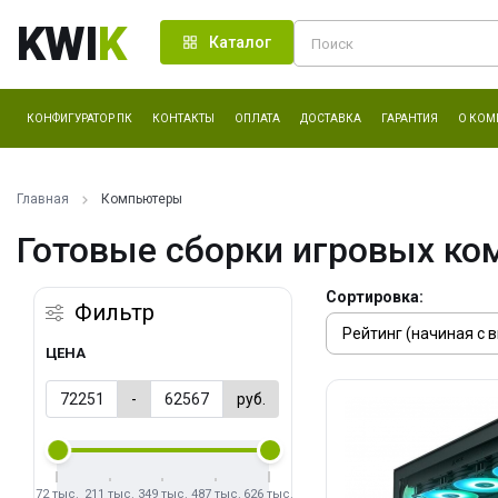
KWI
K
Каталог
КОНФИГУРАТОР ПК
КОНТАКТЫ
ОПЛАТА
ДОСТАВКА
ГАРАНТИЯ
О КОМ
Главная
Компьютеры
Готовые сборки игровых ко
Сортировка:
Фильтр
ЦЕНА
-
руб.
72 тыс.
211 тыс.
349 тыс.
487 тыс.
626 тыс.