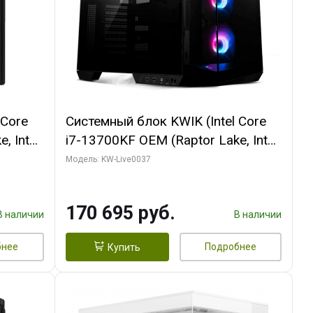
 Core
Системный блок KWIK (Intel Core
, Intel
i7-13700KF OEM (Raptor Lake, Intel
(2
7, C16 8EC/8PC/ 32 ГБ ОЗУ (2
Модель: KW-Live0037
ROART
модуля)/ Gigabyte RTX5070 AERO
e-C DP
OC 12GB GDDR7 192bit 3xDP
170 695 руб.
HDMI/ 1 ТБ SSD)
В наличии
В наличии
бнее
Подробнее
Купить