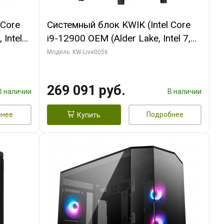
 Core
Системный блок KWIK (Intel Core
 Intel
i9-12900 OEM (Alder Lake, Intel 7,
C16 8EC/8PC/T2/ 64 ГБ ОЗУ (2
Модель: KW-Live0056
Ti
модуля)/ Palit RTX5080 INFINITY 3
t 3xDP
OC 16GB GDDR7 256bit 3xDP H/ 1
269 091 руб.
ТБ SSD)
В наличии
В наличии
бнее
Подробнее
Купить