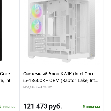
 Core
Системный блок KWIK (Intel Core
, Intel
i5-13600KF OEM (Raptor Lake, Intel
(2
7, C14 8EC/6PC/ 32 ГБ ОЗУ (2
Модель: KW-Live0025
GB
модуля)/ Gigabyte RTX5060
 ATX
WINDFORCE OC 8GB GDDR7 128bit
121 473 руб.
3xDP / 960 ГБ SSD)
В наличии
В наличии