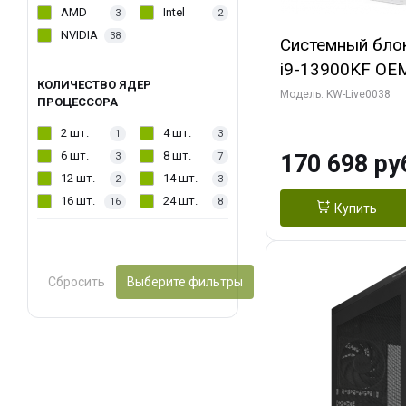
AMD
Intel
3
2
NVIDIA
38
Системный блок 
i9-13900KF OEM 
КОЛИЧЕСТВО ЯДЕР
7, C24 16EC/8P
Модель: KW-Live0038
ПРОЦЕССОРА
модуля)/ Gigab
2 шт.
4 шт.
1
3
GAMING OC 16G
6 шт.
8 шт.
170 698 ру
3
7
2xDP 2/ 960 ГБ
12 шт.
14 шт.
2
3
16 шт.
24 шт.
16
8
Купить
Сбросить
Выберите фильтры