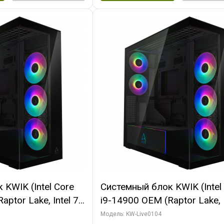
KWIK (Intel Core
Системный блок KWIK (Intel
ptor Lake, Intel 7,
i9-14900 OEM (Raptor Lake, I
 64 ГБ ОЗУ (2
C24 16EC/8PC// 64 ГБ ОЗУ 
Модель: KW-Live0104