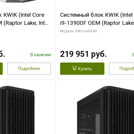
KWIK (Intel Core
Системный блок KWIK (Intel
(Raptor Lake, Intel
i9-13900F OEM (Raptor Lake,
/ 32 ГБ ОЗУ (2
7, Efficient-co/ 32 ГБ ОЗУ (2
Модель: KW-Live0044
yte RX9070XT
модуля)/ Gigabyte RTX5070
B GDDR6 256bit
AERO OC 16GB GDDR7 256bi
б.
219 951 руб.
 SSD)
HD/ 512 ГБ SSD)
В наличии
Подробнее
Подро
Купить