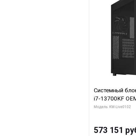
Системный блок 
i7-13700KF OEM 
7, C16 8EC/8PC
Модель: KW-Live0102
модуля)/ Afox
GDDR6X 384-Bi
573 151 ру
Turbo/ 960 ГБ 