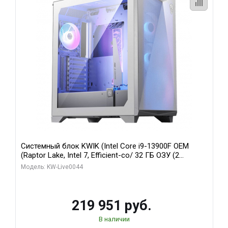
Системный блок KWIK (Intel Core i9-13900F OEM
(Raptor Lake, Intel 7, Efficient-co/ 32 ГБ ОЗУ (2
модуля)/ Gigabyte RTX5070Ti AERO OC 16GB GDDR7
Модель: KW-Live0044
256bit 3xDP HD/ 512 ГБ SSD)
219 951 руб.
В наличии