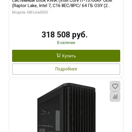
Системный блок KWIK (Intel Core i7-13700KF OEM
(Raptor Lake, Intel 7, C16 8EC/8PC/ 64 ГБ ОЗУ (2
модуля)/ ASUS RTX5080 PROART OC 16GB GDDR7
Модель: KW-Live0065
256bit Type-C DP 2/ 1 ТБ SSD)
318 508 руб.
В наличии
Купить
Подробнее