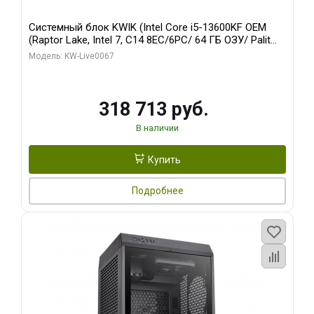
Системный блок KWIK (Intel Core i5-13600KF OEM
(Raptor Lake, Intel 7, C14 8EC/6PC/ 64 ГБ ОЗУ/ Palit
RTX5080 GAMINGPRO OC 16GB GDDR7 256bit 3xDP
Модель: KW-Live0067
HD/ 960 ГБ SSD)
318 713 руб.
В наличии
Купить
Подробнее