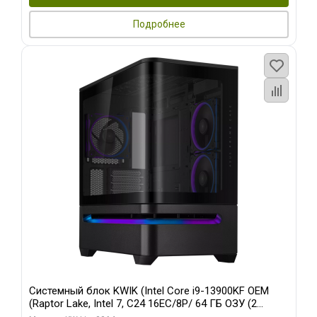
Подробнее
Системный блок KWIK (Intel Core i9-13900KF OEM
(Raptor Lake, Intel 7, C24 16EC/8P/ 64 ГБ ОЗУ (2
модуля)/ ASUS RTX5080 PROART OC 16GB GDDR7