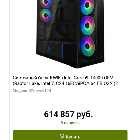
Системный блок KWIK (Intel Core i9-14900 OEM
(Raptor Lake, Intel 7, C24 16EC/8PC// 64 ГБ ОЗУ (2
модуля)/ Afox RTX4090 24GB GDDR6X 384-Bit 3xDP
Модель: KW-Live0104
HDMI ATX Turbo/ 1 ТБ SSD)
614 857 руб.
В наличии
Купить