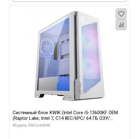
Системный блок KWIK (Intel Core i5-13600KF OEM
(Raptor Lake, Intel 7, C14 8EC/6PC/ 64 ГБ ОЗУ/
Gigabyte RTX5060Ti GAMING OC 8GB GDDR7 128bit
Модель: KW-Live0046
3xDP H/ 960 ГБ SSD)