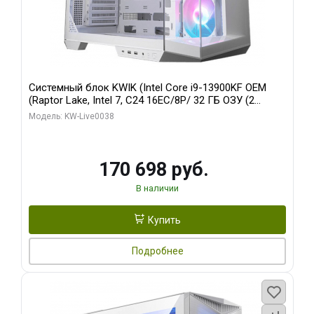
Системный блок KWIK (Intel Core i9-13900KF OEM
(Raptor Lake, Intel 7, C24 16EC/8P/ 32 ГБ ОЗУ (2
модуля)/ Gigabyte RX9070XT GAMING OC 16GB GDDR6
Модель: KW-Live0038
256bit 2xDP 2/ 960 ГБ SSD)
170 698 руб.
В наличии
Купить
Подробнее