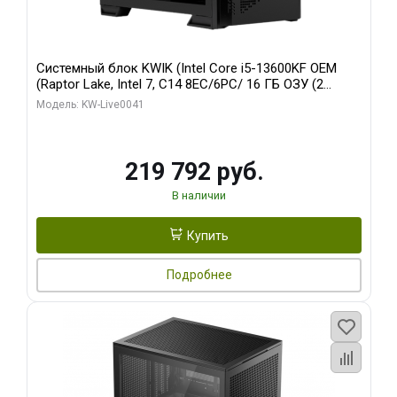
Системный блок KWIK (Intel Core i5-13600KF OEM
(Raptor Lake, Intel 7, C14 8EC/6PC/ 16 ГБ ОЗУ (2
модуля)/ Palit RTX5080 GAMINGPRO OC 16GB GDDR7
Модель: KW-Live0041
256bit 3xDP HD/ 512 ГБ SSD)
219 792 руб.
В наличии
Купить
Подробнее