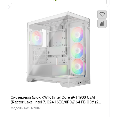
Системный блок KWIK (Intel Core i9-14900 OEM
(Raptor Lake, Intel 7, C24 16EC/8PC// 64 ГБ ОЗУ (2
модуля)/ Gigabyte RTX5080 XTREME WATERFORCE
Модель: KW-Live0070
16GB GDDR7 256bit/ 960 ГБ SSD)