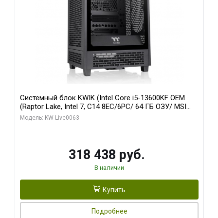
Системный блок KWIK (Intel Core i5-13600KF OEM
(Raptor Lake, Intel 7, C14 8EC/6PC/ 64 ГБ ОЗУ/ MSI
RTX5080 VENTUS 3X OC 16GB GDDR7 256bit 3xDP
Модель: KW-Live0063
HDMI/ 512 ГБ SSD)
318 438 руб.
В наличии
Купить
Подробнее