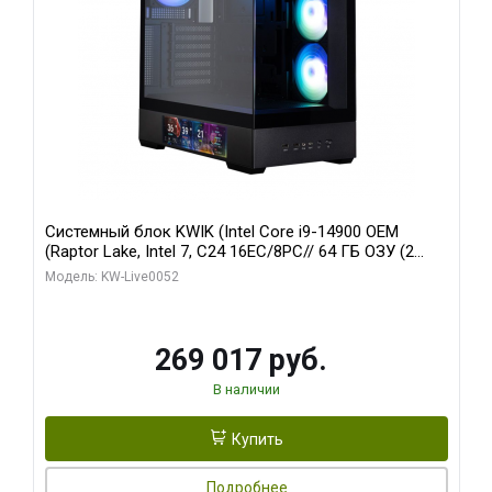
Системный блок KWIK (Intel Core i9-14900 OEM
(Raptor Lake, Intel 7, C24 16EC/8PC// 64 ГБ ОЗУ (2
модуля)/ Palit RTX5080 GAMINGPRO OC 16GB GDDR7
Модель: KW-Live0052
256bit 3xDP HD/ 512 ГБ SSD)
269 017 руб.
В наличии
Купить
Подробнее