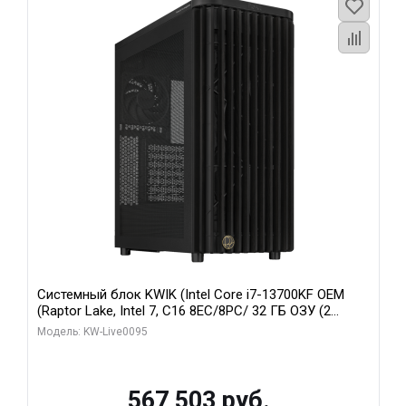
Системный блок KWIK (Intel Core i7-13700KF OEM
(Raptor Lake, Intel 7, C16 8EC/8PC/ 32 ГБ ОЗУ (2
модуля)/ Afox RTX4090 24GB GDDR6X 384-Bit 3xDP
Модель: KW-Live0095
HDMI ATX Turbo/ 512 ГБ SSD)
567 503 руб.