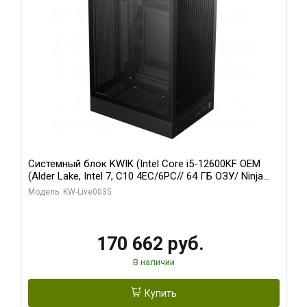
Системный блок KWIK (Intel Core i5-12600KF OEM
(Alder Lake, Intel 7, C10 4EC/6PC// 64 ГБ ОЗУ/ Ninja
Sinotex GTX1650 4GB 128bit GDDR6 DVI DP HDMI 2/
Модель: KW-Live0035
960 ГБ SSD)
170 662 руб.
В наличии
Купить