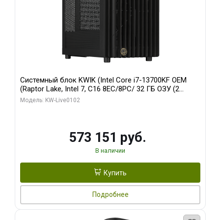
Системный блок KWIK (Intel Core i7-13700KF OEM
(Raptor Lake, Intel 7, C16 8EC/8PC/ 32 ГБ ОЗУ (2
модуля)/ Afox RTX4090 24GB GDDR6X 384-Bit 3xDP
Модель: KW-Live0102
HDMI ATX Turbo/ 960 ГБ SSD)
573 151 руб.
В наличии
Купить
Подробнее