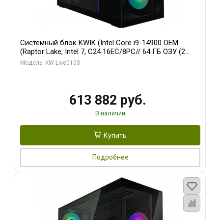
Системный блок KWIK (Intel Core i9-14900 OEM
(Raptor Lake, Intel 7, C24 16EC/8PC// 64 ГБ ОЗУ (2
модуля)/ Afox RTX4090 24GB GDDR6X 384-Bit 3xDP
Модель: KW-Live0103
HDMI ATX Turbo/ 960 ГБ SSD)
613 882 руб.
В наличии
Купить
Подробнее