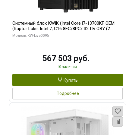
Системный блок KWIK (Intel Core i7-13700KF OEM
(Raptor Lake, Intel 7, C16 8EC/8PC/ 32 ГБ ОЗУ (2
модуля)/ Afox RTX4090 24GB GDDR6X 384-Bit 3xDP
Модель: KW-Live0095
HDMI ATX Turbo/ 512 ГБ SSD)
567 503 руб.
В наличии
Купить
Подробнее