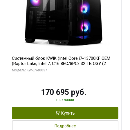
Системный блок KWIK (Intel Core i7-13700KF OEM
(Raptor Lake, Intel 7, C16 8EC/8PC/ 32 ГБ ОЗУ (2
модуля)/ Gigabyte RTX5070 AERO OC 12GB GDDR7
Модель: KW-Live0037
192bit 3xDP HDMI/ 1 ТБ SSD)
170 695 руб.
В наличии
Купить
Подробнее