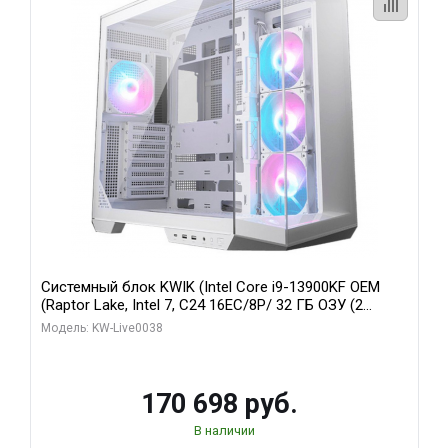
Системный блок KWIK (Intel Core i9-13900KF OEM
(Raptor Lake, Intel 7, C24 16EC/8P/ 32 ГБ ОЗУ (2
модуля)/ Gigabyte RX9070XT GAMING OC 16GB GDDR6
Модель: KW-Live0038
256bit 2xDP 2/ 960 ГБ SSD)
170 698 руб.
В наличии