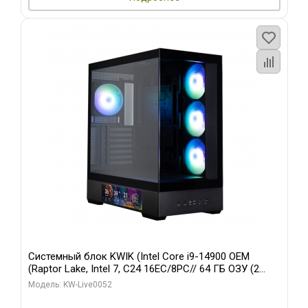
Системный блок KWIK (Intel Core i9-14900 OEM
(Raptor Lake, Intel 7, C24 16EC/8PC// 64 ГБ ОЗУ (2
модуля)/ Palit RTX5080 GAMINGPRO OC 16GB GDDR7
Модель: KW-Live0052
256bit 3xDP HD/ 512 ГБ SSD)