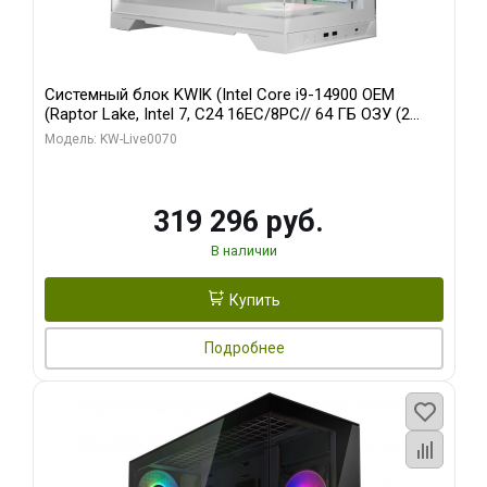
Системный блок KWIK (Intel Core i9-14900 OEM
(Raptor Lake, Intel 7, C24 16EC/8PC// 64 ГБ ОЗУ (2
модуля)/ Gigabyte RTX5080 XTREME WATERFORCE
Модель: KW-Live0070
16GB GDDR7 256bit/ 960 ГБ SSD)
319 296 руб.
В наличии
Купить
Подробнее