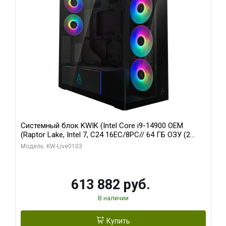
Системный блок KWIK (Intel Core i9-14900 OEM
(Raptor Lake, Intel 7, C24 16EC/8PC// 64 ГБ ОЗУ (2
модуля)/ Afox RTX4090 24GB GDDR6X 384-Bit 3xDP
Модель: KW-Live0103
HDMI ATX Turbo/ 960 ГБ SSD)
613 882 руб.
В наличии
Купить