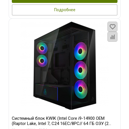
Подробнее
Системный блок KWIK (Intel Core i9-14900 OEM
(Raptor Lake, Intel 7, C24 16EC/8PC// 64 ГБ ОЗУ (2
модуля)/ Afox RTX4090 24GB GDDR6X 384-Bit 3xDP