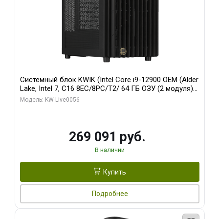
Системный блок KWIK (Intel Core i9-12900 OEM (Alder
Lake, Intel 7, C16 8EC/8PC/T2/ 64 ГБ ОЗУ (2 модуля)/
Palit RTX5080 INFINITY 3 OC 16GB GDDR7 256bit 3xDP
Модель: KW-Live0056
H/ 1 ТБ SSD)
269 091 руб.
В наличии
Купить
Подробнее