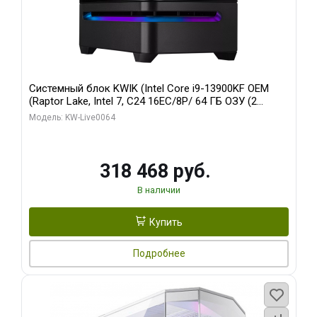
Системный блок KWIK (Intel Core i9-13900KF OEM
(Raptor Lake, Intel 7, C24 16EC/8P/ 64 ГБ ОЗУ (2
модуля)/ ASUS RTX5080 PROART OC 16GB GDDR7
Модель: KW-Live0064
256bit Type-C DP 2/ 512 ГБ SSD)
318 468 руб.
В наличии
Купить
Подробнее