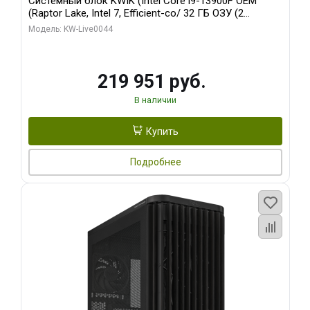
Системный блок KWIK (Intel Core i9-13900F OEM
(Raptor Lake, Intel 7, Efficient-co/ 32 ГБ ОЗУ (2
модуля)/ Gigabyte RTX5070Ti AERO OC 16GB GDDR7
Модель: KW-Live0044
256bit 3xDP HD/ 512 ГБ SSD)
219 951 руб.
В наличии
Купить
Подробнее