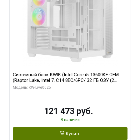
Системный блок KWIK (Intel Core i5-13600KF OEM
(Raptor Lake, Intel 7, C14 8EC/6PC/ 32 ГБ ОЗУ (2
модуля)/ Gigabyte RTX5060 WINDFORCE OC 8GB
Модель: KW-Live0025
GDDR7 128bit 3xDP / 960 ГБ SSD)
121 473 руб.
В наличии
Купить