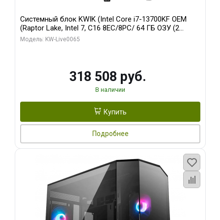
Системный блок KWIK (Intel Core i7-13700KF OEM
(Raptor Lake, Intel 7, C16 8EC/8PC/ 64 ГБ ОЗУ (2
модуля)/ ASUS RTX5080 PROART OC 16GB GDDR7
Модель: KW-Live0065
256bit Type-C DP 2/ 1 ТБ SSD)
318 508 руб.
В наличии
Купить
Подробнее