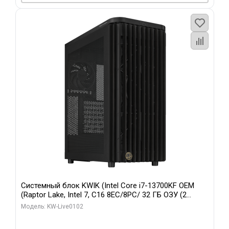
Системный блок KWIK (Intel Core i7-13700KF OEM
(Raptor Lake, Intel 7, C16 8EC/8PC/ 32 ГБ ОЗУ (2
модуля)/ Afox RTX4090 24GB GDDR6X 384-Bit 3xDP
Модель: KW-Live0102
HDMI ATX Turbo/ 960 ГБ SSD)