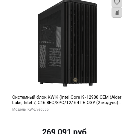
Системный блок KWIK (Intel Core i9-12900 OEM (Alder
Lake, Intel 7, C16 8EC/8PC/T2/ 64 ГБ ОЗУ (2 модуля)/
MSI RTX5080 SHADOW 3X OC 16GB GDDR7 256bit 3xDP
Модель: KW-Live0055
HDMI/ 1 ТБ SSD)
269 091 руб.