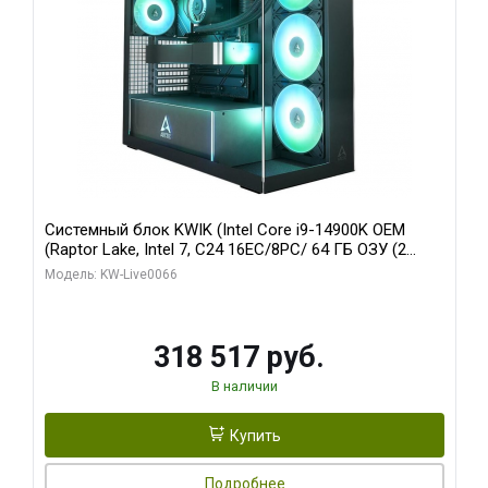
Системный блок KWIK (Intel Core i9-14900K OEM
(Raptor Lake, Intel 7, C24 16EC/8PC/ 64 ГБ ОЗУ (2
модуля)/ Gigabyte RTX5080 XTREME WATERFORCE
Модель: KW-Live0066
16GB GDDR7 256bit/ 1 ТБ SSD)
318 517 руб.
В наличии
Купить
Подробнее