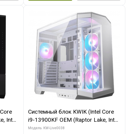
 Core
Системный блок KWIK (Intel Core
, Intel
i9-13900KF OEM (Raptor Lake, Intel
(2
7, C24 16EC/8P/ 32 ГБ ОЗУ (2
Модель: KW-Live0038