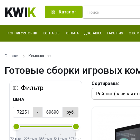
KWI
K
Каталог
КОНФИГУРАТОР ПК
КОНТАКТЫ
ОПЛАТА
ДОСТАВКА
ГАРАНТИЯ
О КОМ
Главная
Компьютеры
Готовые сборки игровых ко
Сортировка:
Фильтр
ЦЕНА
-
руб.
72 тыс.
228 тыс.
385 тыс.
541 тыс.
697 тыс.