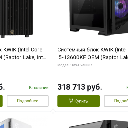
KWIK (Intel Core
Системный блок KWIK (Intel
(Raptor Lake, Intel
i5-13600KF OEM (Raptor Lake
/ 32 ГБ ОЗУ (2
7, C14 8EC/6PC/ 64 ГБ ОЗУ/ 
Модель: KW-Live0067
 RTX4090 24GB
RTX5080 GAMINGPRO OC 1
t 3xDP HDMI ATX
GDDR7 256bit 3xDP HD/ 96
б.
318 713 руб.
SSD)
SSD)
В наличии
Подробнее
Подро
Купить