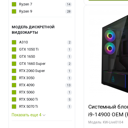
Ryzen 7
14
Ryzen 9
28
МОДЕЛЬ ДИСКРЕТНОЙ
ВИДЕОКАРТЫ
A310
2
GTX 1050 Ti
1
GTX 1650
1
GTX 1660 Super
2
RTX 2060 Super
1
RTX 3050
1
RTX 4090
13
RTX 5060
1
RTX 5060 Ti
5
Системный блок 
RTX 5070 Ti
1
i9-14900 OEM (Ra
Показать еще 4
C24 16EC/8PC//
Модель: KW-Live0104