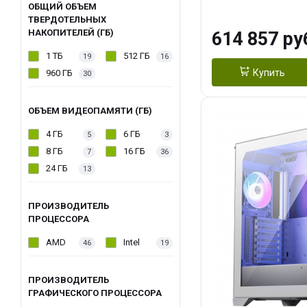
модуля)/ Afox
ОБЩИЙ ОБЪЕМ
ТВЕРДОТЕЛЬНЫХ
GDDR6X 384-Bi
НАКОПИТЕЛЕЙ (ГБ)
614 857 ру
Turbo/ 1 ТБ SS
1 ТБ
512 ГБ
19
16
Купить
960 ГБ
30
ОБЪЕМ ВИДЕОПАМЯТИ (ГБ)
4 ГБ
6 ГБ
5
3
8 ГБ
16 ГБ
7
36
24 ГБ
13
ПРОИЗВОДИТЕЛЬ
ПРОЦЕССОРА
AMD
Intel
46
19
ПРОИЗВОДИТЕЛЬ
ГРАФИЧЕСКОГО ПРОЦЕССОРА