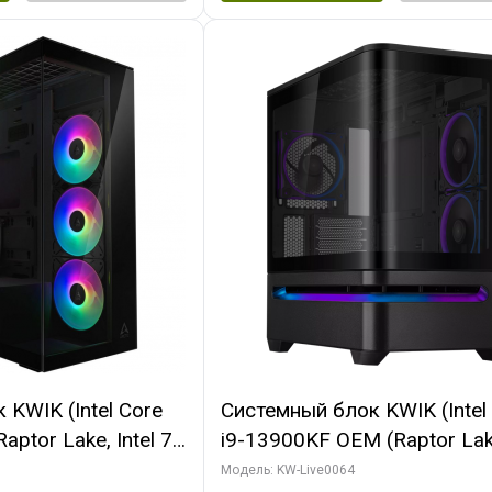
KWIK (Intel Core
Системный блок KWIK (Intel
ptor Lake, Intel 7,
i9-13900KF OEM (Raptor Lake
 64 ГБ ОЗУ (2
7, C24 16EC/8P/ 64 ГБ ОЗУ 
Модель: KW-Live0064