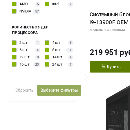
AMD
Intel
6
2
NVIDIA
57
Системный блок 
i9-13900F OEM (
КОЛИЧЕСТВО ЯДЕР
7, Efficient-co/
Модель: KW-Live0044
ПРОЦЕССОРА
модуля)/ Gigab
2 шт.
4 шт.
1
3
AERO OC 16GB 
6 шт.
8 шт.
219 951 ру
4
14
HD/ 512 ГБ SSD
12 шт.
14 шт.
9
4
16 шт.
24 шт.
23
7
Купить
Сбросить
Выберите фильтры