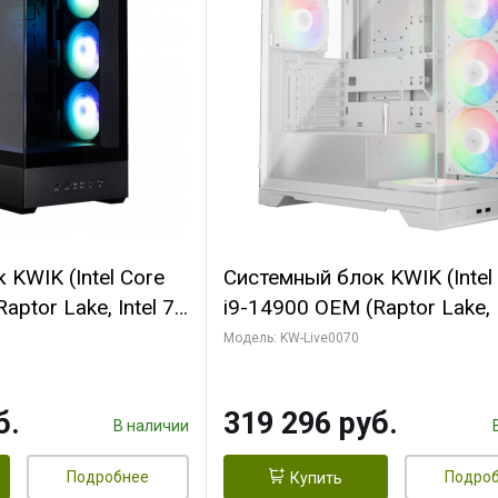
KWIK (Intel Core
Системный блок KWIK (Intel
ptor Lake, Intel 7,
i9-14900 OEM (Raptor Lake, I
 64 ГБ ОЗУ (2
C24 16EC/8PC// 64 ГБ ОЗУ 
Модель: KW-Live0070
 RTX5080
модуля)/ Gigabyte RTX5080
 16GB GDDR7
XTREME WATERFORCE 16G
б.
319 296 руб.
/ 512 ГБ SSD)
GDDR7 256bit/ 960 ГБ SSD)
В наличии
Подробнее
Подро
Купить