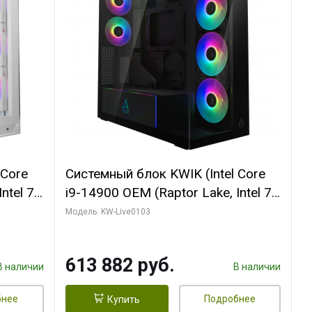
 Core
Системный блок KWIK (Intel Core
ntel 7,
i9-14900 OEM (Raptor Lake, Intel 7,
(2
C24 16EC/8PC// 64 ГБ ОЗУ (2
Модель: KW-Live0103
модуля)/ Afox RTX4090 24GB
B
GDDR6X 384-Bit 3xDP HDMI ATX
613 882 руб.
Turbo/ 960 ГБ SSD)
В наличии
В наличии
бнее
Подробнее
Купить