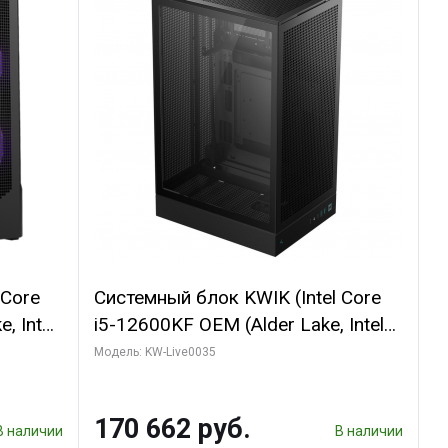
 Core
Системный блок KWIK (Intel Core
, Intel
i5-12600KF OEM (Alder Lake, Intel
(2
7, C10 4EC/6PC// 64 ГБ ОЗУ/ Ninja
Модель: KW-Live0035
Sinotex GTX1650 4GB 128bit
R7
GDDR6 DVI DP HDMI 2/ 960 ГБ
170 662 руб.
D)
SSD)
В наличии
В наличии