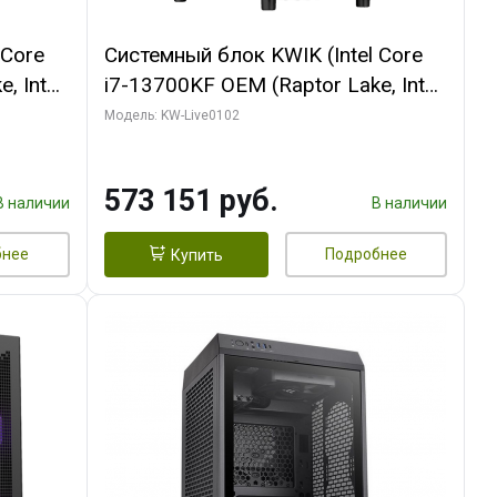
 Core
Системный блок KWIK (Intel Core
, Intel
i7-13700KF OEM (Raptor Lake, Intel
(2
7, C16 8EC/8PC/ 32 ГБ ОЗУ (2
Модель: KW-Live0102
ROART
модуля)/ Afox RTX4090 24GB
e-C DP
GDDR6X 384-Bit 3xDP HDMI ATX
573 151 руб.
Turbo/ 960 ГБ SSD)
В наличии
В наличии
бнее
Подробнее
Купить