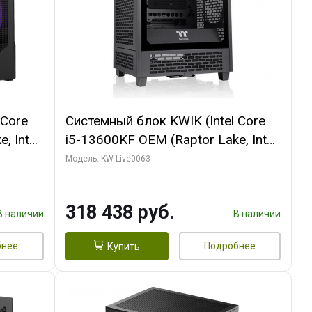
 Core
Системный блок KWIK (Intel Core
, Intel
i5-13600KF OEM (Raptor Lake, Intel
Palit
7, C14 8EC/6PC/ 64 ГБ ОЗУ/ MSI
Модель: KW-Live0063
6GB
RTX5080 VENTUS 3X OC 16GB
0 ГБ
GDDR7 256bit 3xDP HDMI/ 512 ГБ
318 438 руб.
SSD)
В наличии
В наличии
бнее
Подробнее
Купить