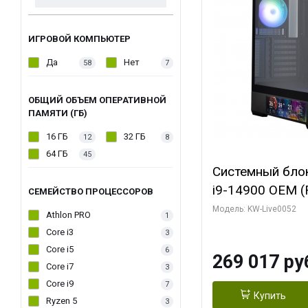
ИГРОВОЙ КОМПЬЮТЕР
Да
Нет
58
7
ОБЩИЙ ОБЪЕМ ОПЕРАТИВНОЙ
ПАМЯТИ (ГБ)
16 ГБ
32 ГБ
12
8
64 ГБ
45
Системный блок 
i9-14900 OEM (Ra
СЕМЕЙСТВО ПРОЦЕССОРОВ
C24 16EC/8PC//
Модель: KW-Live0052
Athlon PRO
1
модуля)/ Palit
Core i3
3
GAMINGPRO OC
Core i5
6
269 017 ру
256bit 3xDP HD
Core i7
3
Core i9
7
Купить
Ryzen 5
3