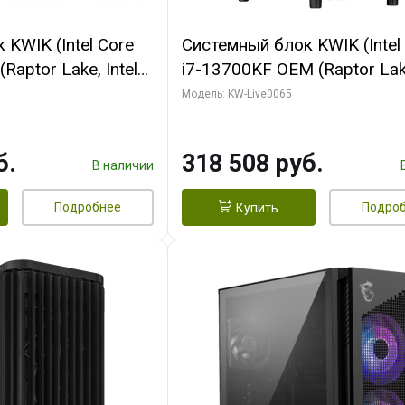
KWIK (Intel Core
Системный блок KWIK (Intel
Raptor Lake, Intel
i7-13700KF OEM (Raptor Lake
 32 ГБ ОЗУ (2
7, C16 8EC/8PC/ 64 ГБ ОЗУ 
Модель: KW-Live0065
yte RTX5070Ti
модуля)/ ASUS RTX5080 P
GDDR7 256bit 3xDP
OC 16GB GDDR7 256bit Typ
б.
318 508 руб.
)
2/ 1 ТБ SSD)
В наличии
Подробнее
Подро
Купить