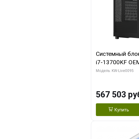
Системный блок 
i7-13700KF OEM 
7, C16 8EC/8PC
Модель: KW-Live0095
модуля)/ Afox
GDDR6X 384-Bi
567 503 ру
Turbo/ 512 ГБ 
Купить