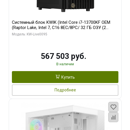
Системный блок KWIK (Intel Core i7-13700KF OEM
(Raptor Lake, Intel 7, C16 8EC/8PC/ 32 ГБ ОЗУ (2
модуля)/ Afox RTX4090 24GB GDDR6X 384-Bit 3xDP
Модель: KW-Live0095
HDMI ATX Turbo/ 512 ГБ SSD)
567 503 руб.
В наличии
Купить
Подробнее