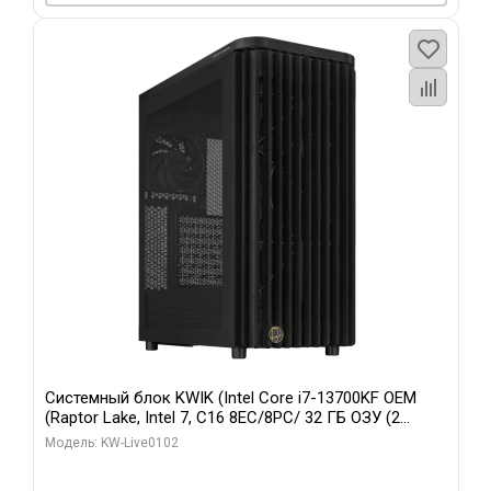
Системный блок KWIK (Intel Core i7-13700KF OEM
(Raptor Lake, Intel 7, C16 8EC/8PC/ 32 ГБ ОЗУ (2
модуля)/ Afox RTX4090 24GB GDDR6X 384-Bit 3xDP
Модель: KW-Live0102
HDMI ATX Turbo/ 960 ГБ SSD)