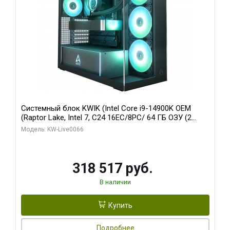
Системный блок KWIK (Intel Core i9-14900K OEM
(Raptor Lake, Intel 7, C24 16EC/8PC/ 64 ГБ ОЗУ (2
модуля)/ Gigabyte RTX5080 XTREME WATERFORCE
Модель: KW-Live0066
16GB GDDR7 256bit/ 1 ТБ SSD)
318 517 руб.
В наличии
Купить
Подробнее