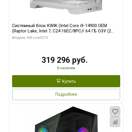
Системный блок KWIK (Intel Core i9-14900 OEM
(Raptor Lake, Intel 7, C24 16EC/8PC// 64 ГБ ОЗУ (2
модуля)/ Gigabyte RTX5080 XTREME WATERFORCE
Модель: KW-Live0070
16GB GDDR7 256bit/ 960 ГБ SSD)
319 296 руб.
В наличии
Купить
Подробнее