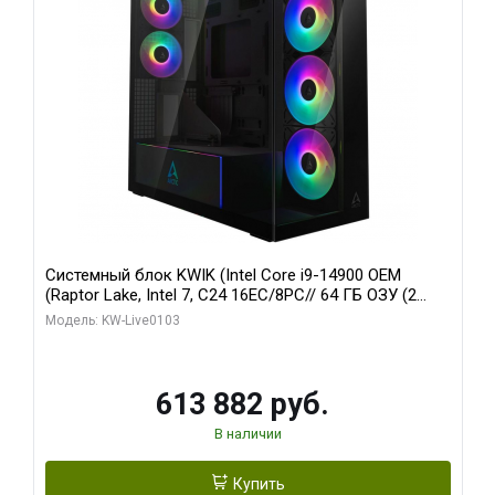
Системный блок KWIK (Intel Core i9-14900 OEM
(Raptor Lake, Intel 7, C24 16EC/8PC// 64 ГБ ОЗУ (2
модуля)/ Afox RTX4090 24GB GDDR6X 384-Bit 3xDP
Модель: KW-Live0103
HDMI ATX Turbo/ 960 ГБ SSD)
613 882 руб.
В наличии
Купить