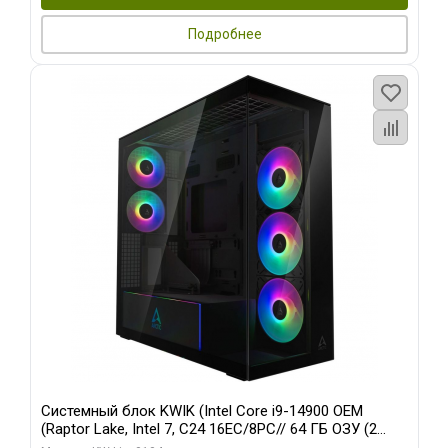
Подробнее
Системный блок KWIK (Intel Core i9-14900 OEM
(Raptor Lake, Intel 7, C24 16EC/8PC// 64 ГБ ОЗУ (2
модуля)/ Afox RTX4090 24GB GDDR6X 384-Bit 3xDP