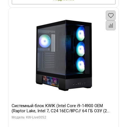
Системный блок KWIK (Intel Core i9-14900 OEM
(Raptor Lake, Intel 7, C24 16EC/8PC// 64 ГБ ОЗУ (2
модуля)/ Palit RTX5080 GAMINGPRO OC 16GB GDDR7
Модель: KW-Live0052
256bit 3xDP HD/ 512 ГБ SSD)