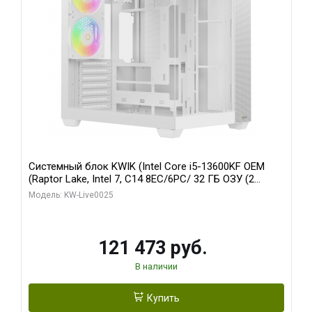
Системный блок KWIK (Intel Core i5-13600KF OEM
(Raptor Lake, Intel 7, C14 8EC/6PC/ 32 ГБ ОЗУ (2
модуля)/ Gigabyte RTX5060 WINDFORCE OC 8GB
Модель: KW-Live0025
GDDR7 128bit 3xDP / 960 ГБ SSD)
121 473 руб.
В наличии
Купить