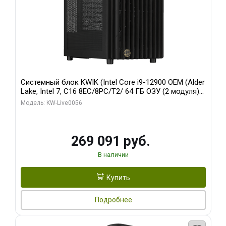
Системный блок KWIK (Intel Core i9-12900 OEM (Alder
Lake, Intel 7, C16 8EC/8PC/T2/ 64 ГБ ОЗУ (2 модуля)/
Palit RTX5080 INFINITY 3 OC 16GB GDDR7 256bit 3xDP
Модель: KW-Live0056
H/ 1 ТБ SSD)
269 091 руб.
В наличии
Купить
Подробнее