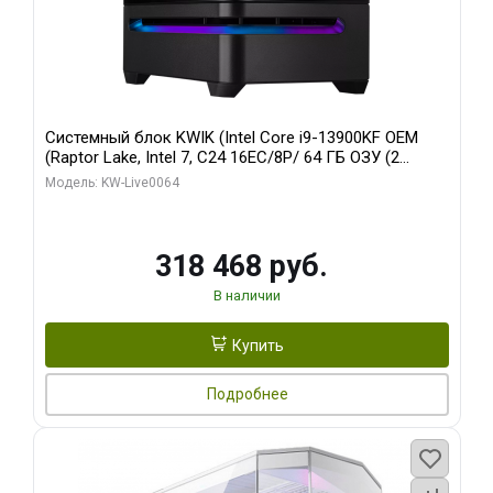
Системный блок KWIK (Intel Core i9-13900KF OEM
(Raptor Lake, Intel 7, C24 16EC/8P/ 64 ГБ ОЗУ (2
модуля)/ ASUS RTX5080 PROART OC 16GB GDDR7
Модель: KW-Live0064
256bit Type-C DP 2/ 512 ГБ SSD)
318 468 руб.
В наличии
Купить
Подробнее