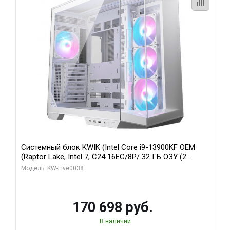
Системный блок KWIK (Intel Core i9-13900KF OEM
(Raptor Lake, Intel 7, C24 16EC/8P/ 32 ГБ ОЗУ (2
модуля)/ Gigabyte RX9070XT GAMING OC 16GB GDDR6
Модель: KW-Live0038
256bit 2xDP 2/ 960 ГБ SSD)
170 698 руб.
В наличии