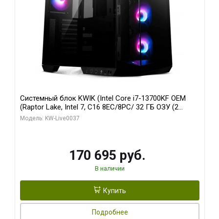
Системный блок KWIK (Intel Core i7-13700KF OEM
(Raptor Lake, Intel 7, C16 8EC/8PC/ 32 ГБ ОЗУ (2
модуля)/ Gigabyte RTX5070 AERO OC 12GB GDDR7
Модель: KW-Live0037
192bit 3xDP HDMI/ 1 ТБ SSD)
170 695 руб.
В наличии
Купить
Подробнее