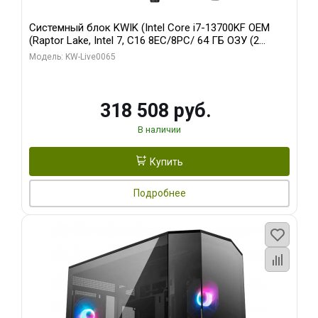
Системный блок KWIK (Intel Core i7-13700KF OEM
(Raptor Lake, Intel 7, C16 8EC/8PC/ 64 ГБ ОЗУ (2
модуля)/ ASUS RTX5080 PROART OC 16GB GDDR7
Модель: KW-Live0065
256bit Type-C DP 2/ 1 ТБ SSD)
318 508 руб.
В наличии
Купить
Подробнее