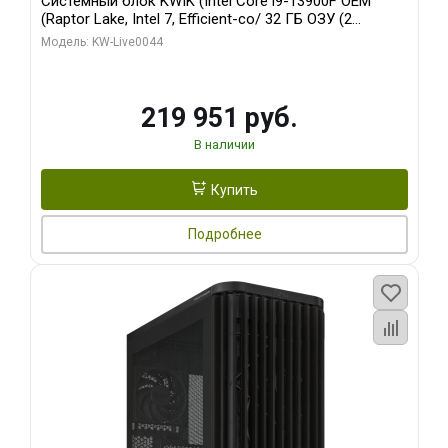
Системный блок KWIK (Intel Core i9-13900F OEM
(Raptor Lake, Intel 7, Efficient-co/ 32 ГБ ОЗУ (2
модуля)/ Gigabyte RTX5070Ti AERO OC 16GB GDDR7
Модель: KW-Live0044
256bit 3xDP HD/ 512 ГБ SSD)
219 951 руб.
В наличии
Купить
Подробнее