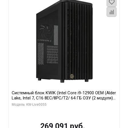
Системный блок KWIK (Intel Core i9-12900 OEM (Alder
Lake, Intel 7, C16 8EC/8PC/T2/ 64 ГБ ОЗУ (2 модуля)/
MSI RTX5080 SHADOW 3X OC 16GB GDDR7 256bit 3xDP
Модель: KW-Live0055
HDMI/ 1 ТБ SSD)
269 091 руб.