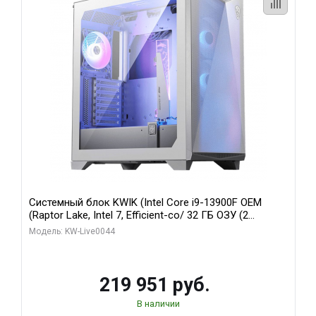
Системный блок KWIK (Intel Core i9-13900F OEM
(Raptor Lake, Intel 7, Efficient-co/ 32 ГБ ОЗУ (2
модуля)/ Gigabyte RTX5070Ti AERO OC 16GB GDDR7
Модель: KW-Live0044
256bit 3xDP HD/ 512 ГБ SSD)
219 951 руб.
В наличии