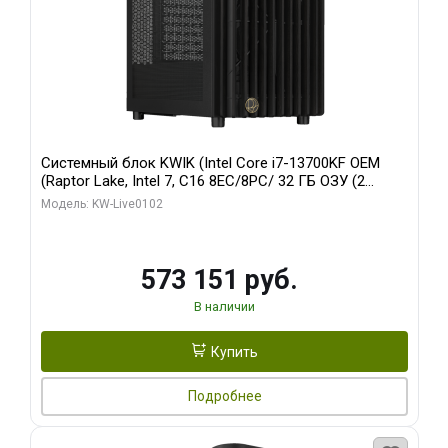
Системный блок KWIK (Intel Core i7-13700KF OEM
(Raptor Lake, Intel 7, C16 8EC/8PC/ 32 ГБ ОЗУ (2
модуля)/ Afox RTX4090 24GB GDDR6X 384-Bit 3xDP
Модель: KW-Live0102
HDMI ATX Turbo/ 960 ГБ SSD)
573 151 руб.
В наличии
Купить
Подробнее