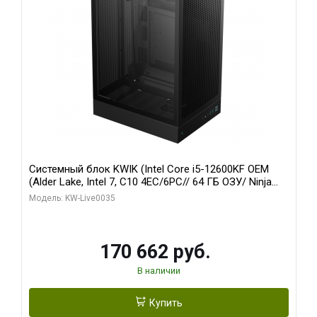
Системный блок KWIK (Intel Core i5-12600KF OEM
(Alder Lake, Intel 7, C10 4EC/6PC// 64 ГБ ОЗУ/ Ninja
Sinotex GTX1650 4GB 128bit GDDR6 DVI DP HDMI 2/
Модель: KW-Live0035
960 ГБ SSD)
170 662 руб.
В наличии
Купить