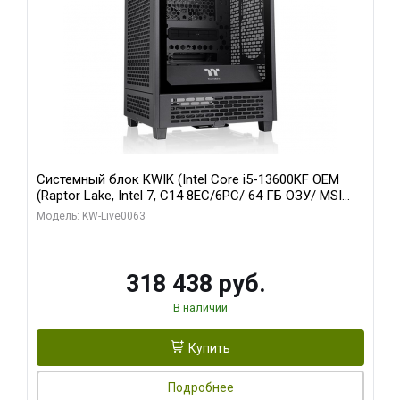
Системный блок KWIK (Intel Core i5-13600KF OEM
(Raptor Lake, Intel 7, C14 8EC/6PC/ 64 ГБ ОЗУ/ MSI
RTX5080 VENTUS 3X OC 16GB GDDR7 256bit 3xDP
Модель: KW-Live0063
HDMI/ 512 ГБ SSD)
318 438 руб.
В наличии
Купить
Подробнее