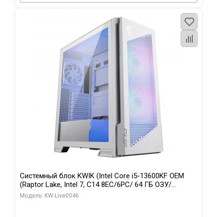
Системный блок KWIK (Intel Core i5-13600KF OEM
(Raptor Lake, Intel 7, C14 8EC/6PC/ 64 ГБ ОЗУ/
Gigabyte RTX5060Ti GAMING OC 8GB GDDR7 128bit
Модель: KW-Live0046
3xDP H/ 960 ГБ SSD)