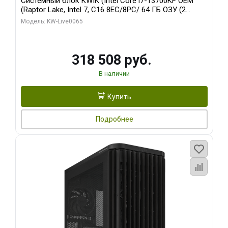
Системный блок KWIK (Intel Core i7-13700KF OEM
(Raptor Lake, Intel 7, C16 8EC/8PC/ 64 ГБ ОЗУ (2
модуля)/ ASUS RTX5080 PROART OC 16GB GDDR7
Модель: KW-Live0065
256bit Type-C DP 2/ 1 ТБ SSD)
318 508 руб.
В наличии
Купить
Подробнее