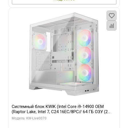
Системный блок KWIK (Intel Core i9-14900 OEM
(Raptor Lake, Intel 7, C24 16EC/8PC// 64 ГБ ОЗУ (2
модуля)/ Gigabyte RTX5080 XTREME WATERFORCE
Модель: KW-Live0070
16GB GDDR7 256bit/ 960 ГБ SSD)