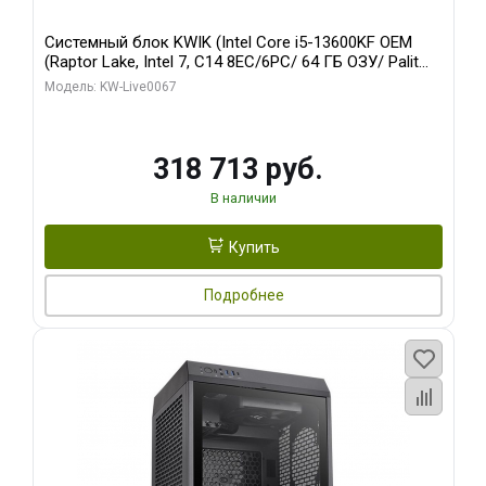
Системный блок KWIK (Intel Core i5-13600KF OEM
(Raptor Lake, Intel 7, C14 8EC/6PC/ 64 ГБ ОЗУ/ Palit
RTX5080 GAMINGPRO OC 16GB GDDR7 256bit 3xDP
Модель: KW-Live0067
HD/ 960 ГБ SSD)
318 713 руб.
В наличии
Купить
Подробнее