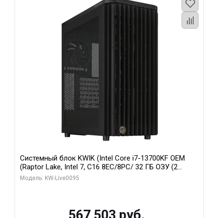
Системный блок KWIK (Intel Core i7-13700KF OEM
(Raptor Lake, Intel 7, C16 8EC/8PC/ 32 ГБ ОЗУ (2
модуля)/ Afox RTX4090 24GB GDDR6X 384-Bit 3xDP
Модель: KW-Live0095
HDMI ATX Turbo/ 512 ГБ SSD)
567 503 руб.