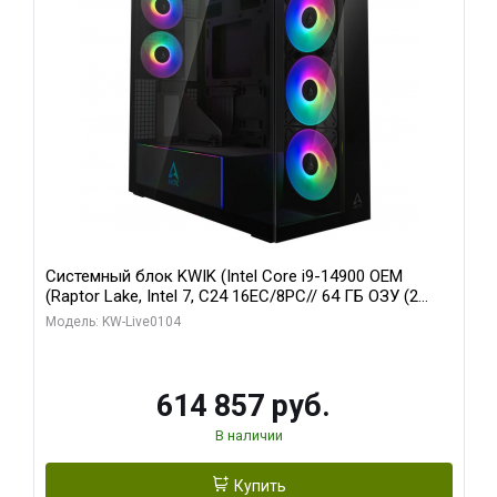
Системный блок KWIK (Intel Core i9-14900 OEM
(Raptor Lake, Intel 7, C24 16EC/8PC// 64 ГБ ОЗУ (2
модуля)/ Afox RTX4090 24GB GDDR6X 384-Bit 3xDP
Модель: KW-Live0104
HDMI ATX Turbo/ 1 ТБ SSD)
614 857 руб.
В наличии
Купить