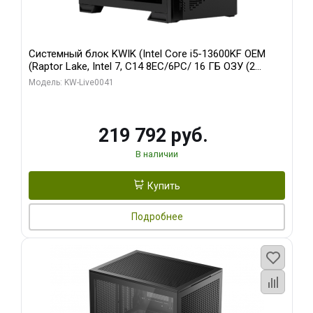
Системный блок KWIK (Intel Core i5-13600KF OEM
(Raptor Lake, Intel 7, C14 8EC/6PC/ 16 ГБ ОЗУ (2
модуля)/ Palit RTX5080 GAMINGPRO OC 16GB GDDR7
Модель: KW-Live0041
256bit 3xDP HD/ 512 ГБ SSD)
219 792 руб.
В наличии
Купить
Подробнее