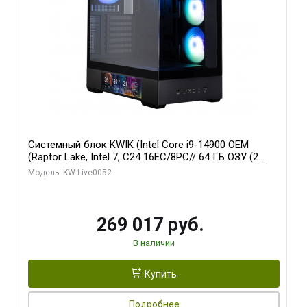
Системный блок KWIK (Intel Core i9-14900 OEM
(Raptor Lake, Intel 7, C24 16EC/8PC// 64 ГБ ОЗУ (2
модуля)/ Palit RTX5080 GAMINGPRO OC 16GB GDDR7
Модель: KW-Live0052
256bit 3xDP HD/ 512 ГБ SSD)
269 017 руб.
В наличии
Купить
Подробнее