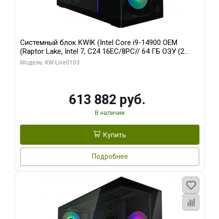
Системный блок KWIK (Intel Core i9-14900 OEM
(Raptor Lake, Intel 7, C24 16EC/8PC// 64 ГБ ОЗУ (2
модуля)/ Afox RTX4090 24GB GDDR6X 384-Bit 3xDP
Модель: KW-Live0103
HDMI ATX Turbo/ 960 ГБ SSD)
613 882 руб.
В наличии
Купить
Подробнее