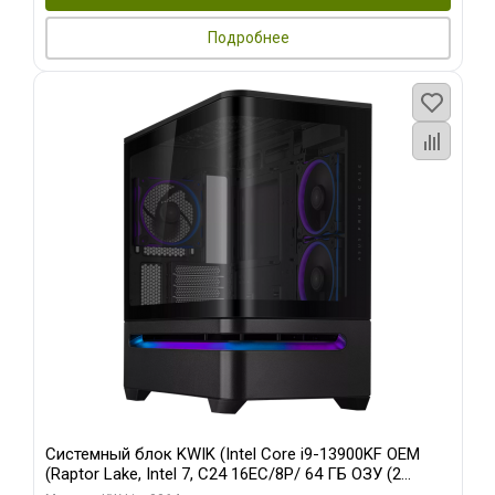
Подробнее
Системный блок KWIK (Intel Core i9-13900KF OEM
(Raptor Lake, Intel 7, C24 16EC/8P/ 64 ГБ ОЗУ (2
модуля)/ ASUS RTX5080 PROART OC 16GB GDDR7