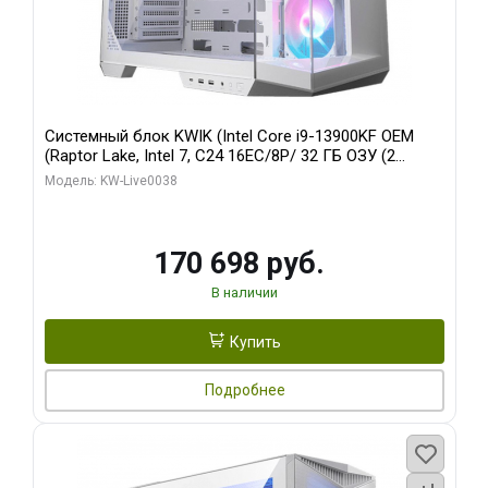
Системный блок KWIK (Intel Core i9-13900KF OEM
(Raptor Lake, Intel 7, C24 16EC/8P/ 32 ГБ ОЗУ (2
модуля)/ Gigabyte RX9070XT GAMING OC 16GB GDDR6
Модель: KW-Live0038
256bit 2xDP 2/ 960 ГБ SSD)
170 698 руб.
В наличии
Купить
Подробнее