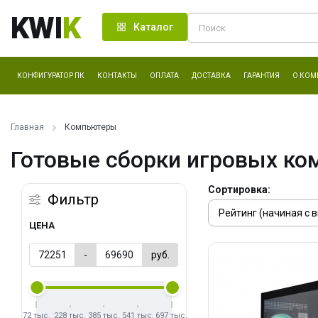
KWI
K
Каталог
КОНФИГУРАТОР ПК
КОНТАКТЫ
ОПЛАТА
ДОСТАВКА
ГАРАНТИЯ
О КОМ
Главная
Компьютеры
Готовые сборки игровых ко
Сортировка:
Фильтр
ЦЕНА
-
руб.
72 тыс.
228 тыс.
385 тыс.
541 тыс.
697 тыс.