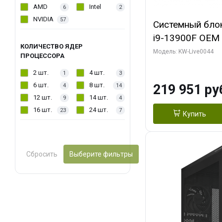
AMD
Intel
6
2
NVIDIA
57
Системный блок 
i9-13900F OEM (
КОЛИЧЕСТВО ЯДЕР
7, Efficient-co/
Модель: KW-Live0044
ПРОЦЕССОРА
модуля)/ Gigab
2 шт.
4 шт.
1
3
AERO OC 16GB 
6 шт.
8 шт.
219 951 ру
4
14
HD/ 512 ГБ SSD
12 шт.
14 шт.
9
4
16 шт.
24 шт.
23
7
Купить
Сбросить
Выберите фильтры