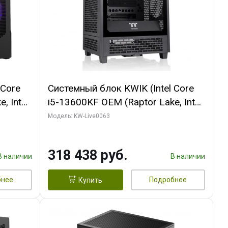
 Core
Системный блок KWIK (Intel Core
, Intel
i5-13600KF OEM (Raptor Lake, Intel
Palit
7, C14 8EC/6PC/ 64 ГБ ОЗУ/ MSI
Модель: KW-Live0063
6GB
RTX5080 VENTUS 3X OC 16GB
0 ГБ
GDDR7 256bit 3xDP HDMI/ 512 ГБ
318 438 руб.
SSD)
В наличии
В наличии
бнее
Подробнее
Купить