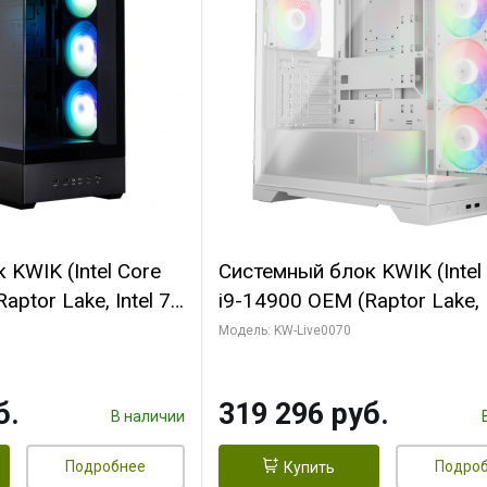
KWIK (Intel Core
Системный блок KWIK (Intel
ptor Lake, Intel 7,
i9-14900 OEM (Raptor Lake, I
 64 ГБ ОЗУ (2
C24 16EC/8PC// 64 ГБ ОЗУ 
Модель: KW-Live0070
 RTX5080
модуля)/ Gigabyte RTX5080
 16GB GDDR7
XTREME WATERFORCE 16G
б.
319 296 руб.
/ 512 ГБ SSD)
GDDR7 256bit/ 960 ГБ SSD)
В наличии
Подробнее
Подро
Купить