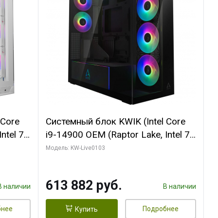
 Core
Системный блок KWIK (Intel Core
ntel 7,
i9-14900 OEM (Raptor Lake, Intel 7,
(2
C24 16EC/8PC// 64 ГБ ОЗУ (2
Модель: KW-Live0103
модуля)/ Afox RTX4090 24GB
B
GDDR6X 384-Bit 3xDP HDMI ATX
613 882 руб.
Turbo/ 960 ГБ SSD)
В наличии
В наличии
бнее
Подробнее
Купить