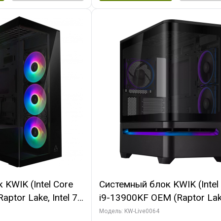
KWIK (Intel Core
Системный блок KWIK (Intel
ptor Lake, Intel 7,
i9-13900KF OEM (Raptor Lake
 64 ГБ ОЗУ (2
7, C24 16EC/8P/ 64 ГБ ОЗУ 
Модель: KW-Live0064