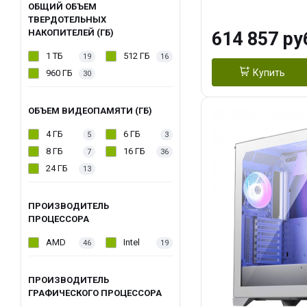
модуля)/ Afox
ОБЩИЙ ОБЪЕМ
ТВЕРДОТЕЛЬНЫХ
GDDR6X 384-Bi
НАКОПИТЕЛЕЙ (ГБ)
614 857 ру
Turbo/ 1 ТБ SS
1 ТБ
512 ГБ
19
16
Купить
960 ГБ
30
ОБЪЕМ ВИДЕОПАМЯТИ (ГБ)
4 ГБ
6 ГБ
5
3
8 ГБ
16 ГБ
7
36
24 ГБ
13
ПРОИЗВОДИТЕЛЬ
ПРОЦЕССОРА
AMD
Intel
46
19
ПРОИЗВОДИТЕЛЬ
ГРАФИЧЕСКОГО ПРОЦЕССОРА