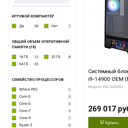
ИГРОВОЙ КОМПЬЮТЕР
Да
Нет
58
7
ОБЩИЙ ОБЪЕМ ОПЕРАТИВНОЙ
ПАМЯТИ (ГБ)
16 ГБ
32 ГБ
12
8
64 ГБ
45
Системный блок 
i9-14900 OEM (Ra
СЕМЕЙСТВО ПРОЦЕССОРОВ
C24 16EC/8PC//
Модель: KW-Live0052
Athlon PRO
1
модуля)/ Palit
Core i3
3
GAMINGPRO OC
Core i5
6
269 017 ру
256bit 3xDP HD
Core i7
3
Core i9
7
Купить
Ryzen 5
3