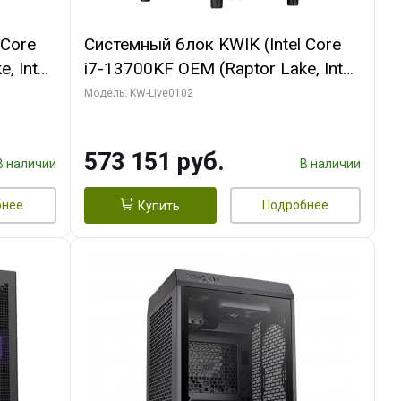
 Core
Системный блок KWIK (Intel Core
, Intel
i7-13700KF OEM (Raptor Lake, Intel
(2
7, C16 8EC/8PC/ 32 ГБ ОЗУ (2
Модель: KW-Live0102
ROART
модуля)/ Afox RTX4090 24GB
e-C DP
GDDR6X 384-Bit 3xDP HDMI ATX
573 151 руб.
Turbo/ 960 ГБ SSD)
В наличии
В наличии
бнее
Подробнее
Купить