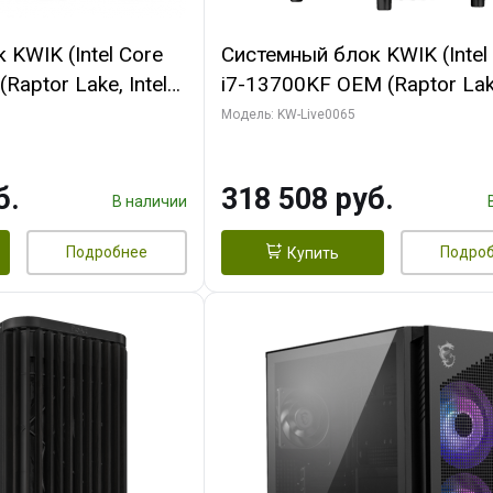
KWIK (Intel Core
Системный блок KWIK (Intel
Raptor Lake, Intel
i7-13700KF OEM (Raptor Lake
 32 ГБ ОЗУ (2
7, C16 8EC/8PC/ 64 ГБ ОЗУ 
Модель: KW-Live0065
yte RTX5070Ti
модуля)/ ASUS RTX5080 P
GDDR7 256bit 3xDP
OC 16GB GDDR7 256bit Typ
б.
318 508 руб.
)
2/ 1 ТБ SSD)
В наличии
Подробнее
Подро
Купить