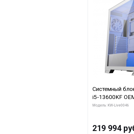
Системный блок 
i5-13600KF OEM 
7, C14 8EC/6PC
Модель: KW-Live0046
Gigabyte RTX5
8GB GDDR7 128b
219 994 ру
SSD)