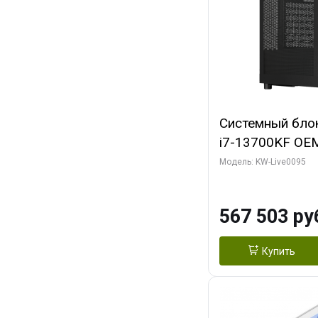
Системный блок 
i7-13700KF OEM 
7, C16 8EC/8PC
Модель: KW-Live0095
модуля)/ Afox
GDDR6X 384-Bi
567 503 ру
Turbo/ 512 ГБ 
Купить