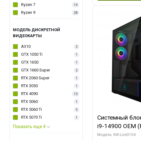
Ryzen 7
14
Ryzen 9
28
МОДЕЛЬ ДИСКРЕТНОЙ
ВИДЕОКАРТЫ
A310
2
GTX 1050 Ti
1
GTX 1650
1
GTX 1660 Super
2
RTX 2060 Super
1
RTX 3050
1
RTX 4090
13
RTX 5060
1
RTX 5060 Ti
5
Системный блок 
RTX 5070 Ti
1
i9-14900 OEM (Ra
Показать еще 4
C24 16EC/8PC//
Модель: KW-Live0104