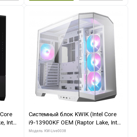
 Core
Системный блок KWIK (Intel Core
, Intel
i9-13900KF OEM (Raptor Lake, Intel
(2
7, C24 16EC/8P/ 32 ГБ ОЗУ (2
Модель: KW-Live0038