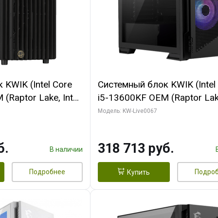
KWIK (Intel Core
Системный блок KWIK (Intel
(Raptor Lake, Intel
i5-13600KF OEM (Raptor Lake
/ 32 ГБ ОЗУ (2
7, C14 8EC/6PC/ 64 ГБ ОЗУ/ 
Модель: KW-Live0067
 RTX4090 24GB
RTX5080 GAMINGPRO OC 1
t 3xDP HDMI ATX
GDDR7 256bit 3xDP HD/ 96
б.
318 713 руб.
SSD)
SSD)
В наличии
Подробнее
Подро
Купить