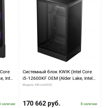
 Core
Системный блок KWIK (Intel Core
, Intel
i5-12600KF OEM (Alder Lake, Intel
(2
7, C10 4EC/6PC// 64 ГБ ОЗУ/ Ninja
Модель: KW-Live0035
Sinotex GTX1650 4GB 128bit
R7
GDDR6 DVI DP HDMI 2/ 960 ГБ
170 662 руб.
D)
SSD)
В наличии
В наличии