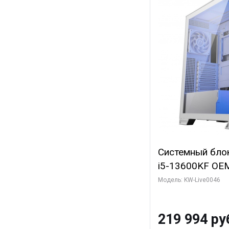
Системный блок 
i5-13600KF OEM 
7, C14 8EC/6PC
Модель: KW-Live0046
Gigabyte RTX5
8GB GDDR7 128b
219 994 ру
SSD)