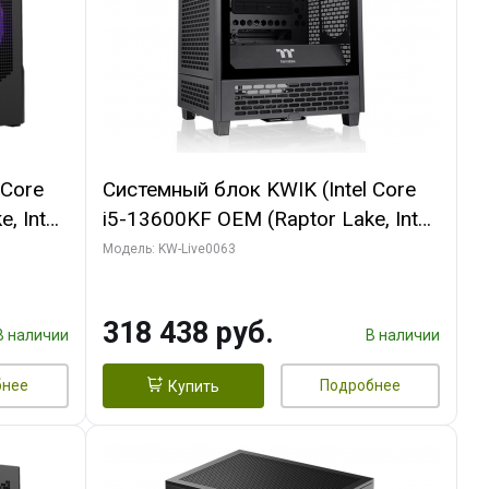
 Core
Системный блок KWIK (Intel Core
, Intel
i5-13600KF OEM (Raptor Lake, Intel
Palit
7, C14 8EC/6PC/ 64 ГБ ОЗУ/ MSI
Модель: KW-Live0063
6GB
RTX5080 VENTUS 3X OC 16GB
0 ГБ
GDDR7 256bit 3xDP HDMI/ 512 ГБ
318 438 руб.
SSD)
В наличии
В наличии
бнее
Подробнее
Купить