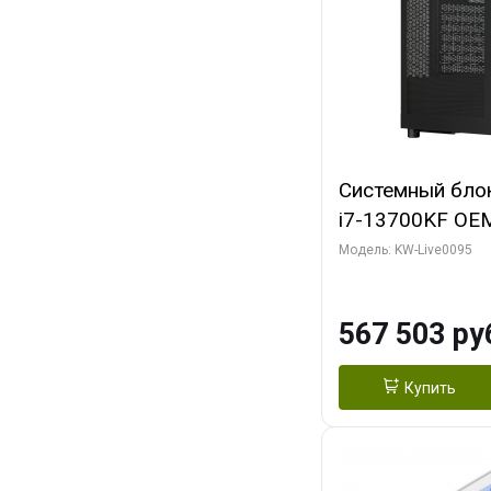
Системный блок 
i7-13700KF OEM 
7, C16 8EC/8PC
Модель: KW-Live0095
модуля)/ Afox
GDDR6X 384-Bi
567 503 ру
Turbo/ 512 ГБ 
Купить