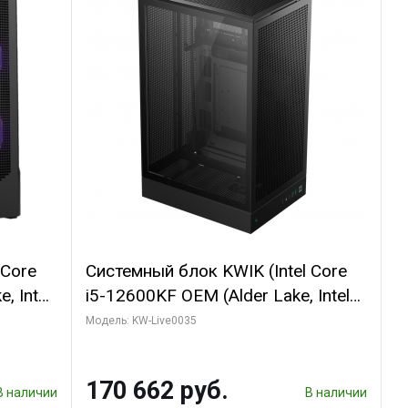
 Core
Системный блок KWIK (Intel Core
, Intel
i5-12600KF OEM (Alder Lake, Intel
(2
7, C10 4EC/6PC// 64 ГБ ОЗУ/ Ninja
Модель: KW-Live0035
Sinotex GTX1650 4GB 128bit
R7
GDDR6 DVI DP HDMI 2/ 960 ГБ
170 662 руб.
D)
SSD)
В наличии
В наличии