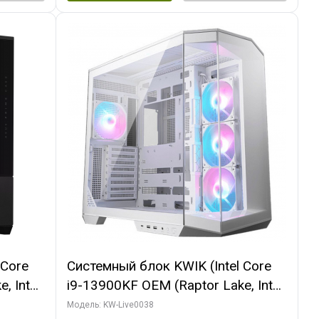
 Core
Системный блок KWIK (Intel Core
, Intel
i9-13900KF OEM (Raptor Lake, Intel
(2
7, C24 16EC/8P/ 32 ГБ ОЗУ (2
Модель: KW-Live0038