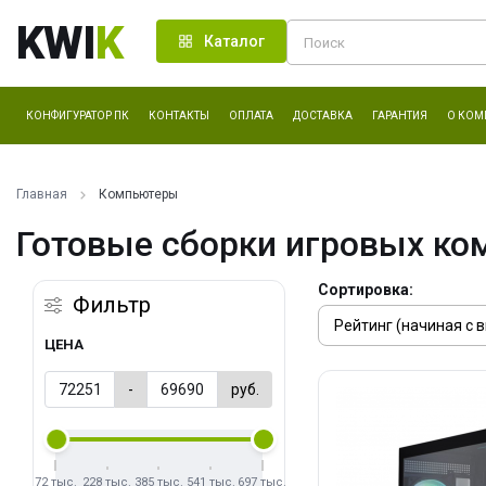
KWI
K
Каталог
КОНФИГУРАТОР ПК
КОНТАКТЫ
ОПЛАТА
ДОСТАВКА
ГАРАНТИЯ
О КОМ
Главная
Компьютеры
Готовые сборки игровых ко
Сортировка:
Фильтр
ЦЕНА
-
руб.
72 тыс.
228 тыс.
385 тыс.
541 тыс.
697 тыс.