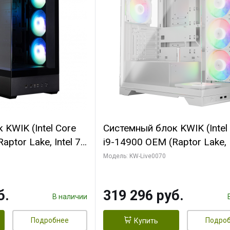
KWIK (Intel Core
Системный блок KWIK (Intel
ptor Lake, Intel 7,
i9-14900 OEM (Raptor Lake, I
 64 ГБ ОЗУ (2
C24 16EC/8PC// 64 ГБ ОЗУ 
Модель: KW-Live0070
 RTX5080
модуля)/ Gigabyte RTX5080
 16GB GDDR7
XTREME WATERFORCE 16G
б.
319 296 руб.
/ 512 ГБ SSD)
GDDR7 256bit/ 960 ГБ SSD)
В наличии
Подробнее
Подро
Купить