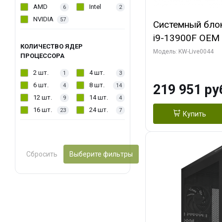
AMD
Intel
6
2
NVIDIA
57
Системный блок 
i9-13900F OEM (
КОЛИЧЕСТВО ЯДЕР
7, Efficient-co/
Модель: KW-Live0044
ПРОЦЕССОРА
модуля)/ Gigab
2 шт.
4 шт.
1
3
AERO OC 16GB 
6 шт.
8 шт.
219 951 ру
4
14
HD/ 512 ГБ SSD
12 шт.
14 шт.
9
4
16 шт.
24 шт.
23
7
Купить
Сбросить
Выберите фильтры