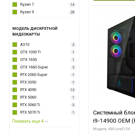
Ryzen 7
14
Ryzen 9
28
МОДЕЛЬ ДИСКРЕТНОЙ
ВИДЕОКАРТЫ
A310
2
GTX 1050 Ti
1
GTX 1650
1
GTX 1660 Super
2
RTX 2060 Super
1
RTX 3050
1
RTX 4090
13
RTX 5060
1
RTX 5060 Ti
5
Системный блок 
RTX 5070 Ti
1
i9-14900 OEM (Ra
Показать еще 4
C24 16EC/8PC//
Модель: KW-Live0104