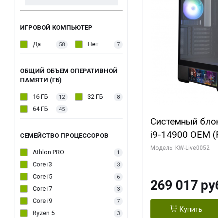
ИГРОВОЙ КОМПЬЮТЕР
Да
Нет
58
7
ОБЩИЙ ОБЪЕМ ОПЕРАТИВНОЙ
ПАМЯТИ (ГБ)
16 ГБ
32 ГБ
12
8
64 ГБ
45
Системный блок 
i9-14900 OEM (Ra
СЕМЕЙСТВО ПРОЦЕССОРОВ
C24 16EC/8PC//
Модель: KW-Live0052
Athlon PRO
1
модуля)/ Palit
Core i3
3
GAMINGPRO OC
Core i5
6
269 017 ру
256bit 3xDP HD
Core i7
3
Core i9
7
Купить
Ryzen 5
3