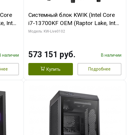
 Core
Системный блок KWIK (Intel Core
, Intel
i7-13700KF OEM (Raptor Lake, Intel
(2
7, C16 8EC/8PC/ 32 ГБ ОЗУ (2
Модель: KW-Live0102
ROART
модуля)/ Afox RTX4090 24GB
e-C DP
GDDR6X 384-Bit 3xDP HDMI ATX
573 151 руб.
Turbo/ 960 ГБ SSD)
В наличии
В наличии
бнее
Подробнее
Купить