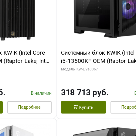
KWIK (Intel Core
Системный блок KWIK (Intel
(Raptor Lake, Intel
i5-13600KF OEM (Raptor Lake
/ 32 ГБ ОЗУ (2
7, C14 8EC/6PC/ 64 ГБ ОЗУ/ 
Модель: KW-Live0067
 RTX4090 24GB
RTX5080 GAMINGPRO OC 1
t 3xDP HDMI ATX
GDDR7 256bit 3xDP HD/ 96
б.
318 713 руб.
SSD)
SSD)
В наличии
Подробнее
Подро
Купить