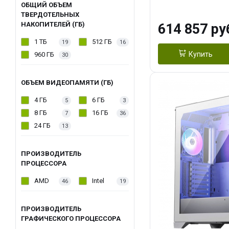
модуля)/ Afox
ОБЩИЙ ОБЪЕМ
ТВЕРДОТЕЛЬНЫХ
GDDR6X 384-Bi
НАКОПИТЕЛЕЙ (ГБ)
614 857 ру
Turbo/ 1 ТБ SS
1 ТБ
512 ГБ
19
16
Купить
960 ГБ
30
ОБЪЕМ ВИДЕОПАМЯТИ (ГБ)
4 ГБ
6 ГБ
5
3
8 ГБ
16 ГБ
7
36
24 ГБ
13
ПРОИЗВОДИТЕЛЬ
ПРОЦЕССОРА
AMD
Intel
46
19
ПРОИЗВОДИТЕЛЬ
ГРАФИЧЕСКОГО ПРОЦЕССОРА