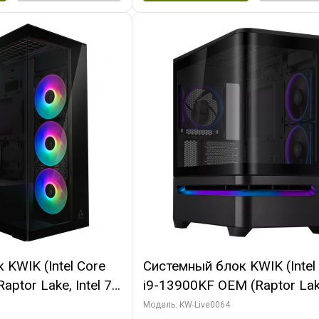
KWIK (Intel Core
Системный блок KWIK (Intel
ptor Lake, Intel 7,
i9-13900KF OEM (Raptor Lake
 64 ГБ ОЗУ (2
7, C24 16EC/8P/ 64 ГБ ОЗУ 
Модель: KW-Live0064