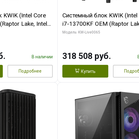
KWIK (Intel Core
Системный блок KWIK (Intel
Raptor Lake, Intel
i7-13700KF OEM (Raptor Lake
 32 ГБ ОЗУ (2
7, C16 8EC/8PC/ 64 ГБ ОЗУ 
Модель: KW-Live0065
yte RTX5070Ti
модуля)/ ASUS RTX5080 P
GDDR7 256bit 3xDP
OC 16GB GDDR7 256bit Typ
б.
318 508 руб.
)
2/ 1 ТБ SSD)
В наличии
Подробнее
Подро
Купить