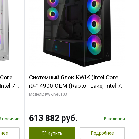
 Core
Системный блок KWIK (Intel Core
ntel 7,
i9-14900 OEM (Raptor Lake, Intel 7,
(2
C24 16EC/8PC// 64 ГБ ОЗУ (2
Модель: KW-Live0103
модуля)/ Afox RTX4090 24GB
B
GDDR6X 384-Bit 3xDP HDMI ATX
613 882 руб.
Turbo/ 960 ГБ SSD)
В наличии
В наличии
бнее
Подробнее
Купить