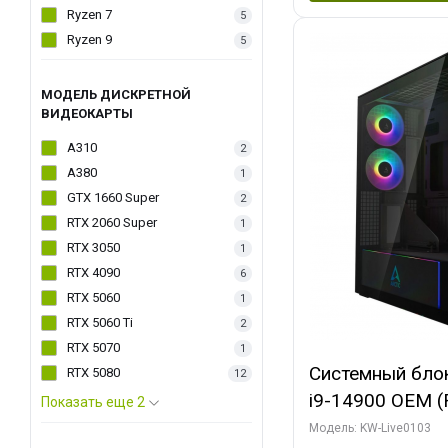
Ryzen 7
5
Ryzen 9
5
МОДЕЛЬ ДИСКРЕТНОЙ
ВИДЕОКАРТЫ
A310
2
A380
1
GTX 1660 Super
2
RTX 2060 Super
1
RTX 3050
1
RTX 4090
6
RTX 5060
1
RTX 5060 Ti
2
RTX 5070
1
Системный блок 
RTX 5080
12
i9-14900 OEM (Ra
Показать еще 2
C24 16EC/8PC//
Модель: KW-Live0103