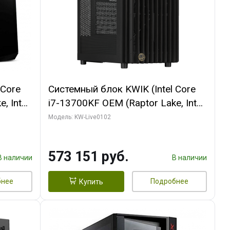
 Core
Системный блок KWIK (Intel Core
, Intel
i7-13700KF OEM (Raptor Lake, Intel
(2
7, C16 8EC/8PC/ 32 ГБ ОЗУ (2
Модель: KW-Live0102
 AERO
модуля)/ Afox RTX4090 24GB
P
GDDR6X 384-Bit 3xDP HDMI ATX
573 151 руб.
Turbo/ 960 ГБ SSD)
В наличии
В наличии
бнее
Подробнее
Купить