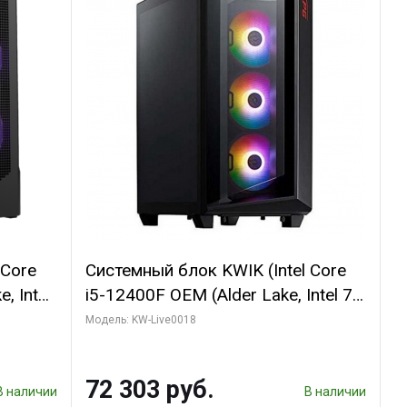
 Core
Системный блок KWIK (Intel Core
, Intel
i5-12400F OEM (Alder Lake, Intel 7,
(2
C6 0EC/6PC/T1/ 32 ГБ ОЗУ (2
Модель: KW-Live0018
модуля)/ Ninja Sinotex GTX1660
R7
SUPER 6GB GDDR6 192bit DVI DP /
72 303 руб.
D)
960 ГБ SSD)
В наличии
В наличии