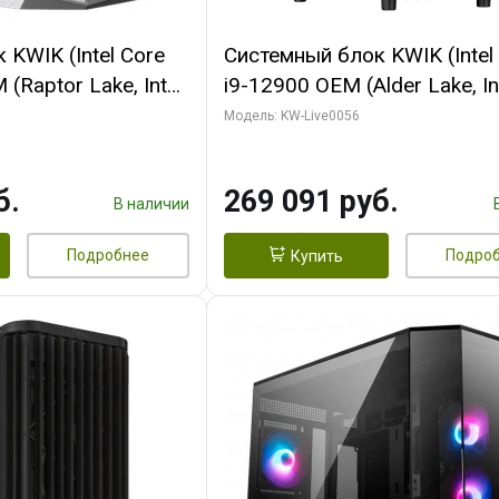
KWIK (Intel Core
Системный блок KWIK (Intel
(Raptor Lake, Intel
i9-12900 OEM (Alder Lake, Int
/ 32 ГБ ОЗУ (2
C16 8EC/8PC/T2/ 64 ГБ ОЗУ
Модель: KW-Live0056
yte RX9070XT
модуля)/ Palit RTX5080 INF
B GDDR6 256bit
OC 16GB GDDR7 256bit 3xDP
б.
269 091 руб.
 SSD)
ТБ SSD)
В наличии
Подробнее
Подро
Купить