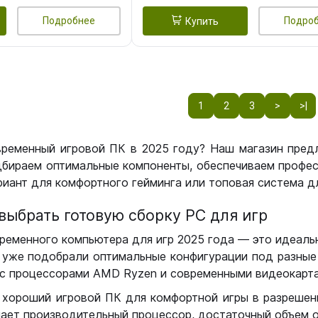
Подробнее
Подро
Купить
1
2
3
>
>|
временный игровой ПК в 2025 году? Наш магазин пред
бираем оптимальные компоненты, обеспечиваем профес
иант для комфортного гейминга или топовая система дл
выбрать готовую сборку РС для игр
ременного компьютера для игр 2025 года — это идеальн
уже подобрали оптимальные конфигурации под разные 
с процессорами AMD Ryzen и современными видеокарта
 хороший игровой ПК для комфортной игры в разрешении
чает производительный процессор, достаточный объем о