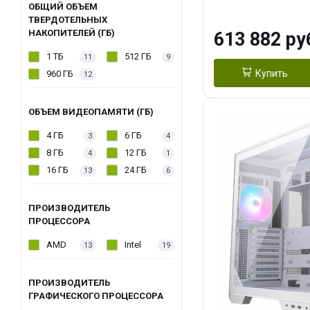
модуля)/ Afox
ОБЩИЙ ОБЪЕМ
ТВЕРДОТЕЛЬНЫХ
GDDR6X 384-Bi
НАКОПИТЕЛЕЙ (ГБ)
613 882 ру
Turbo/ 960 ГБ 
1 ТБ
512 ГБ
11
9
Купить
960 ГБ
12
ОБЪЕМ ВИДЕОПАМЯТИ (ГБ)
4 ГБ
6 ГБ
3
4
8 ГБ
12 ГБ
4
1
16 ГБ
24 ГБ
13
6
ПРОИЗВОДИТЕЛЬ
ПРОЦЕССОРА
AMD
Intel
13
19
ПРОИЗВОДИТЕЛЬ
ГРАФИЧЕСКОГО ПРОЦЕССОРА