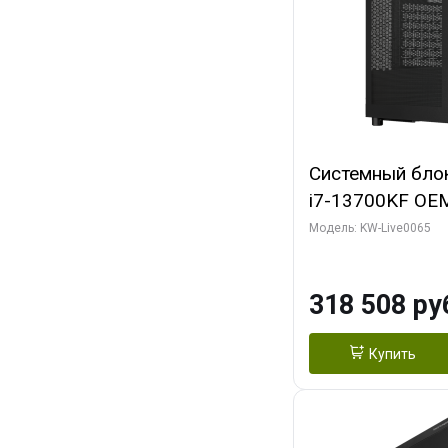
Системный блок 
i7-13700KF OEM 
7, C16 8EC/8PC
Модель: KW-Live0065
модуля)/ ASUS
OC 16GB GDDR7 
318 508 ру
2/ 1 ТБ SSD)
Купить