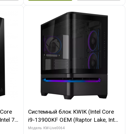
 Core
Системный блок KWIK (Intel Core
ntel 7,
i9-13900KF OEM (Raptor Lake, Intel
(2
7, C24 16EC/8P/ 64 ГБ ОЗУ (2
Модель: KW-Live0064