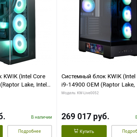
KWIK (Intel Core
Системный блок KWIK (Intel
Raptor Lake, Intel
i9-14900 OEM (Raptor Lake, I
C/ 64 ГБ ОЗУ (2
C24 16EC/8PC// 64 ГБ ОЗУ 
Модель: KW-Live0052
yte RTX5080
модуля)/ Palit RTX5080
FORCE 16GB
GAMINGPRO OC 16GB GDD
б.
269 017 руб.
1 ТБ SSD)
256bit 3xDP HD/ 512 ГБ SS
В наличии
Подробнее
Подро
Купить