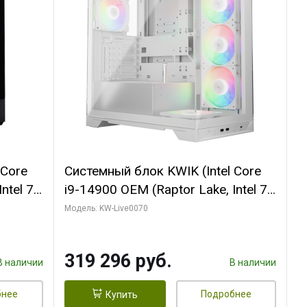
 Core
Системный блок KWIK (Intel Core
ntel 7,
i9-14900 OEM (Raptor Lake, Intel 7,
(2
C24 16EC/8PC// 64 ГБ ОЗУ (2
Модель: KW-Live0070
модуля)/ Gigabyte RTX5080
R7
XTREME WATERFORCE 16GB
319 296 руб.
D)
GDDR7 256bit/ 960 ГБ SSD)
В наличии
В наличии
бнее
Подробнее
Купить