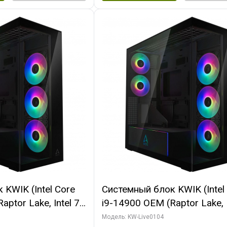
KWIK (Intel Core
Системный блок KWIK (Intel
ptor Lake, Intel 7,
i9-14900 OEM (Raptor Lake, I
 64 ГБ ОЗУ (2
C24 16EC/8PC// 64 ГБ ОЗУ 
Модель: KW-Live0104