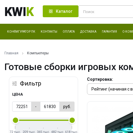
KWI
K
Каталог
КОНФИГУРАТОР ПК
КОНТАКТЫ
ОПЛАТА
ДОСТАВКА
ГАРАНТИЯ
О КОМ
Главная
Компьютеры
Готовые сборки игровых ко
Сортировка:
Фильтр
ЦЕНА
-
руб.
72 тыс.
209 тыс.
345 тыс.
482 тыс.
618 тыс.