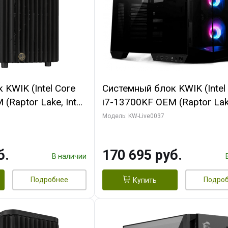
KWIK (Intel Core
Системный блок KWIK (Intel
(Raptor Lake, Intel
i7-13700KF OEM (Raptor Lake
/ 64 ГБ ОЗУ (2
7, C16 8EC/8PC/ 32 ГБ ОЗУ 
Модель: KW-Live0037
 RTX5080 PROART
модуля)/ Gigabyte RTX5070
256bit Type-C DP
OC 12GB GDDR7 192bit 3xD
б.
170 695 руб.
HDMI/ 1 ТБ SSD)
В наличии
Подробнее
Подро
Купить