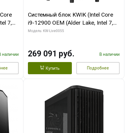
 Core
Системный блок KWIK (Intel Core
el 7,
i9-12900 OEM (Alder Lake, Intel 7,
 (2
C16 8EC/8PC/T2/ 64 ГБ ОЗУ (2
Модель: KW-Live0055
INITY 3
модуля)/ MSI RTX5080 SHADOW
 H/ 1
3X OC 16GB GDDR7 256bit 3xDP
269 091 руб.
HDMI/ 1 ТБ SSD)
В наличии
В наличии
бнее
Подробнее
Купить