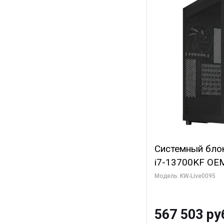
Системный блок 
i7-13700KF OEM 
7, C16 8EC/8PC
Модель: KW-Live0095
модуля)/ Afox
GDDR6X 384-Bi
567 503 ру
Turbo/ 512 ГБ 