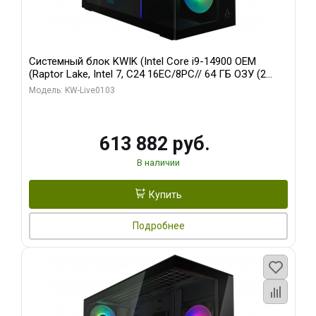
Системный блок KWIK (Intel Core i9-14900 OEM
(Raptor Lake, Intel 7, C24 16EC/8PC// 64 ГБ ОЗУ (2
модуля)/ Afox RTX4090 24GB GDDR6X 384-Bit 3xDP
Модель: KW-Live0103
HDMI ATX Turbo/ 960 ГБ SSD)
613 882 руб.
В наличии
Купить
Подробнее