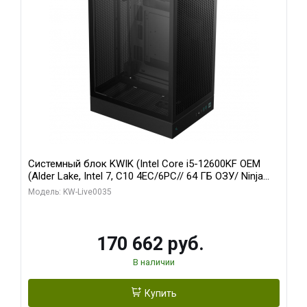
Системный блок KWIK (Intel Core i5-12600KF OEM
(Alder Lake, Intel 7, C10 4EC/6PC// 64 ГБ ОЗУ/ Ninja
Sinotex GTX1650 4GB 128bit GDDR6 DVI DP HDMI 2/
Модель: KW-Live0035
960 ГБ SSD)
170 662 руб.
В наличии
Купить