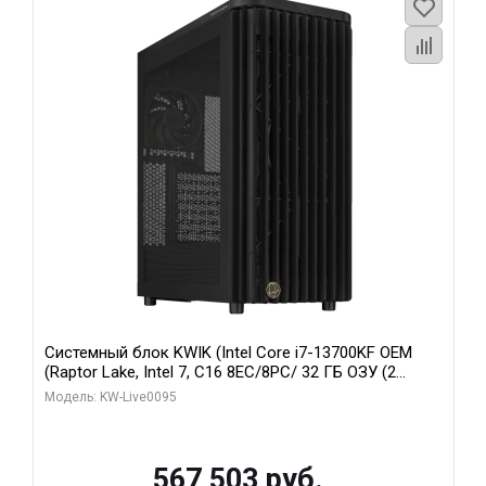
Системный блок KWIK (Intel Core i7-13700KF OEM
(Raptor Lake, Intel 7, C16 8EC/8PC/ 32 ГБ ОЗУ (2
модуля)/ Afox RTX4090 24GB GDDR6X 384-Bit 3xDP
Модель: KW-Live0095
HDMI ATX Turbo/ 512 ГБ SSD)
567 503 руб.