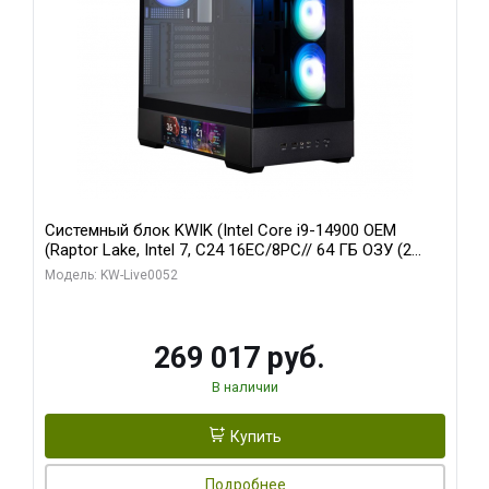
Системный блок KWIK (Intel Core i9-14900 OEM
(Raptor Lake, Intel 7, C24 16EC/8PC// 64 ГБ ОЗУ (2
модуля)/ Palit RTX5080 GAMINGPRO OC 16GB GDDR7
Модель: KW-Live0052
256bit 3xDP HD/ 512 ГБ SSD)
269 017 руб.
В наличии
Купить
Подробнее