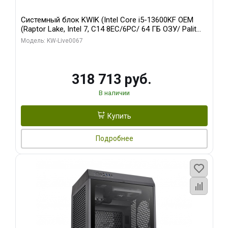
Системный блок KWIK (Intel Core i5-13600KF OEM
(Raptor Lake, Intel 7, C14 8EC/6PC/ 64 ГБ ОЗУ/ Palit
RTX5080 GAMINGPRO OC 16GB GDDR7 256bit 3xDP
Модель: KW-Live0067
HD/ 960 ГБ SSD)
318 713 руб.
В наличии
Купить
Подробнее