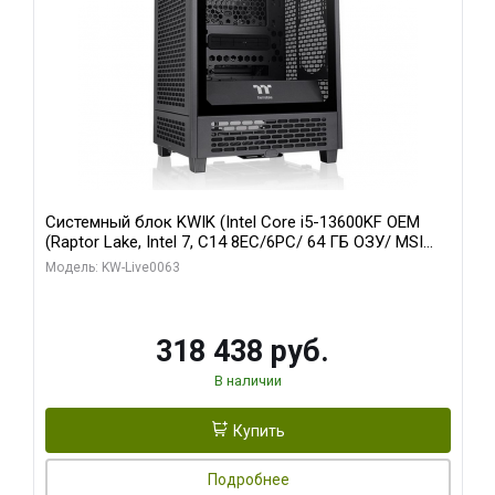
Системный блок KWIK (Intel Core i5-13600KF OEM
(Raptor Lake, Intel 7, C14 8EC/6PC/ 64 ГБ ОЗУ/ MSI
RTX5080 VENTUS 3X OC 16GB GDDR7 256bit 3xDP
Модель: KW-Live0063
HDMI/ 512 ГБ SSD)
318 438 руб.
В наличии
Купить
Подробнее