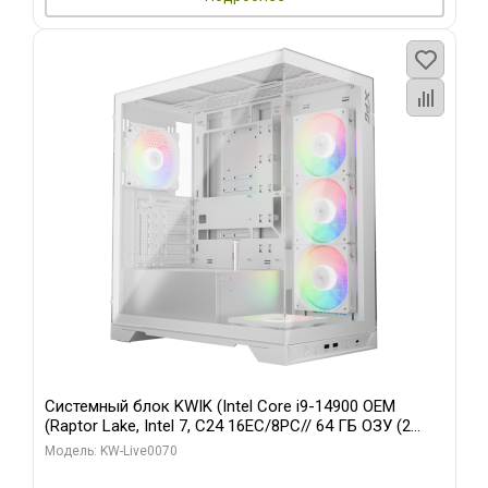
Системный блок KWIK (Intel Core i9-14900 OEM
(Raptor Lake, Intel 7, C24 16EC/8PC// 64 ГБ ОЗУ (2
модуля)/ Gigabyte RTX5080 XTREME WATERFORCE
Модель: KW-Live0070
16GB GDDR7 256bit/ 960 ГБ SSD)