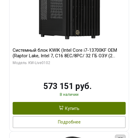
Системный блок KWIK (Intel Core i7-13700KF OEM
(Raptor Lake, Intel 7, C16 8EC/8PC/ 32 ГБ ОЗУ (2
модуля)/ Afox RTX4090 24GB GDDR6X 384-Bit 3xDP
Модель: KW-Live0102
HDMI ATX Turbo/ 960 ГБ SSD)
573 151 руб.
В наличии
Купить
Подробнее