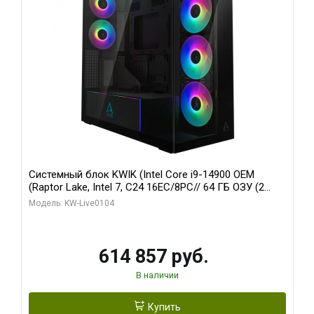
Системный блок KWIK (Intel Core i9-14900 OEM
(Raptor Lake, Intel 7, C24 16EC/8PC// 64 ГБ ОЗУ (2
модуля)/ Afox RTX4090 24GB GDDR6X 384-Bit 3xDP
Модель: KW-Live0104
HDMI ATX Turbo/ 1 ТБ SSD)
614 857 руб.
В наличии
Купить