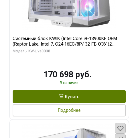
Системный блок KWIK (Intel Core i9-13900KF OEM
(Raptor Lake, Intel 7, C24 16EC/8P/ 32 ГБ ОЗУ (2
модуля)/ Gigabyte RX9070XT GAMING OC 16GB GDDR6
Модель: KW-Live0038
256bit 2xDP 2/ 960 ГБ SSD)
170 698 руб.
В наличии
Купить
Подробнее