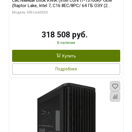
Системный блок KWIK (Intel Core i7-13700KF OEM
(Raptor Lake, Intel 7, C16 8EC/8PC/ 64 ГБ ОЗУ (2
модуля)/ ASUS RTX5080 PROART OC 16GB GDDR7
Модель: KW-Live0065
256bit Type-C DP 2/ 1 ТБ SSD)
318 508 руб.
В наличии
Купить
Подробнее