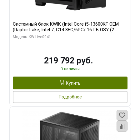
Системный блок KWIK (Intel Core i5-13600KF OEM
(Raptor Lake, Intel 7, C14 8EC/6PC/ 16 ГБ ОЗУ (2
модуля)/ Palit RTX5080 GAMINGPRO OC 16GB GDDR7
Модель: KW-Live0041
256bit 3xDP HD/ 512 ГБ SSD)
219 792 руб.
В наличии
Купить
Подробнее