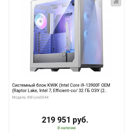
Системный блок KWIK (Intel Core i9-13900F OEM
(Raptor Lake, Intel 7, Efficient-co/ 32 ГБ ОЗУ (2
модуля)/ Gigabyte RTX5070Ti AERO OC 16GB GDDR7
Модель: KW-Live0044
256bit 3xDP HD/ 512 ГБ SSD)
219 951 руб.
В наличии