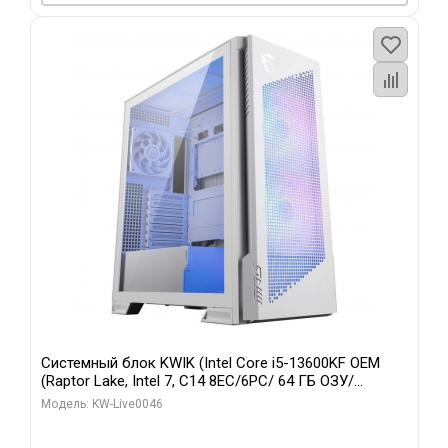
Системный блок KWIK (Intel Core i5-13600KF OEM
(Raptor Lake, Intel 7, C14 8EC/6PC/ 64 ГБ ОЗУ/
Gigabyte RTX5060Ti GAMING OC 8GB GDDR7 128bit
Модель: KW-Live0046
3xDP H/ 960 ГБ SSD)