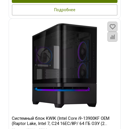
Подробнее
Системный блок KWIK (Intel Core i9-13900KF OEM
(Raptor Lake, Intel 7, C24 16EC/8P/ 64 ГБ ОЗУ (2
модуля)/ ASUS RTX5080 PROART OC 16GB GDDR7