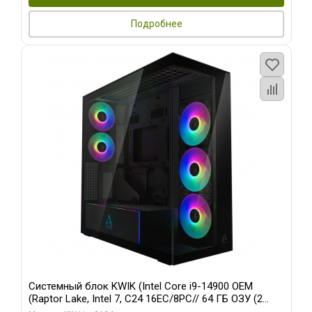
Подробнее
Системный блок KWIK (Intel Core i9-14900 OEM
(Raptor Lake, Intel 7, C24 16EC/8PC// 64 ГБ ОЗУ (2
модуля)/ Afox RTX4090 24GB GDDR6X 384-Bit 3xDP