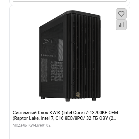
Системный блок KWIK (Intel Core i7-13700KF OEM
(Raptor Lake, Intel 7, C16 8EC/8PC/ 32 ГБ ОЗУ (2
модуля)/ Afox RTX4090 24GB GDDR6X 384-Bit 3xDP
Модель: KW-Live0102
HDMI ATX Turbo/ 960 ГБ SSD)