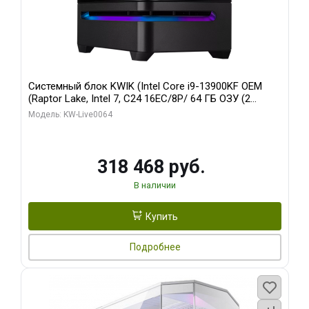
Системный блок KWIK (Intel Core i9-13900KF OEM
(Raptor Lake, Intel 7, C24 16EC/8P/ 64 ГБ ОЗУ (2
модуля)/ ASUS RTX5080 PROART OC 16GB GDDR7
Модель: KW-Live0064
256bit Type-C DP 2/ 512 ГБ SSD)
318 468 руб.
В наличии
Купить
Подробнее