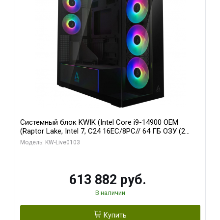
Системный блок KWIK (Intel Core i9-14900 OEM
(Raptor Lake, Intel 7, C24 16EC/8PC// 64 ГБ ОЗУ (2
модуля)/ Afox RTX4090 24GB GDDR6X 384-Bit 3xDP
Модель: KW-Live0103
HDMI ATX Turbo/ 960 ГБ SSD)
613 882 руб.
В наличии
Купить