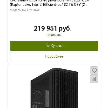
Системный блок KWIK (Intel Core i9-13900F OEM
(Raptor Lake, Intel 7, Efficient-co/ 32 ГБ ОЗУ (2
модуля)/ Gigabyte RTX5070Ti AERO OC 16GB GDDR7
Модель: KW-Live0044
256bit 3xDP HD/ 512 ГБ SSD)
219 951 руб.
В наличии
Купить
Подробнее