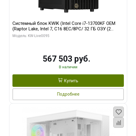
Системный блок KWIK (Intel Core i7-13700KF OEM
(Raptor Lake, Intel 7, C16 8EC/8PC/ 32 ГБ ОЗУ (2
модуля)/ Afox RTX4090 24GB GDDR6X 384-Bit 3xDP
Модель: KW-Live0095
HDMI ATX Turbo/ 512 ГБ SSD)
567 503 руб.
В наличии
Купить
Подробнее