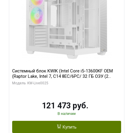
Системный блок KWIK (Intel Core i5-13600KF OEM
(Raptor Lake, Intel 7, C14 8EC/6PC/ 32 ГБ ОЗУ (2
модуля)/ Gigabyte RTX5060 WINDFORCE OC 8GB
Модель: KW-Live0025
GDDR7 128bit 3xDP / 960 ГБ SSD)
121 473 руб.
В наличии
Купить