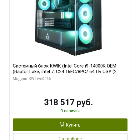
Системный блок KWIK (Intel Core i9-14900K OEM
(Raptor Lake, Intel 7, C24 16EC/8PC/ 64 ГБ ОЗУ (2
модуля)/ Gigabyte RTX5080 XTREME WATERFORCE
Модель: KW-Live0066
16GB GDDR7 256bit/ 1 ТБ SSD)
318 517 руб.
В наличии
Купить
Подробнее