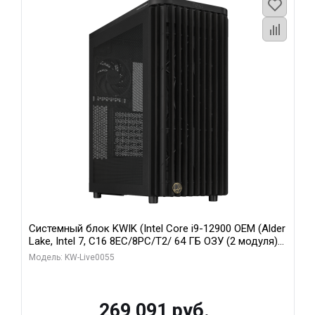
Системный блок KWIK (Intel Core i9-12900 OEM (Alder
Lake, Intel 7, C16 8EC/8PC/T2/ 64 ГБ ОЗУ (2 модуля)/
MSI RTX5080 SHADOW 3X OC 16GB GDDR7 256bit 3xDP
Модель: KW-Live0055
HDMI/ 1 ТБ SSD)
269 091 руб.