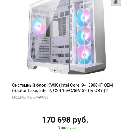
Системный блок KWIK (Intel Core i9-13900KF OEM
(Raptor Lake, Intel 7, C24 16EC/8P/ 32 ГБ ОЗУ (2
модуля)/ Gigabyte RX9070XT GAMING OC 16GB GDDR6
Модель: KW-Live0038
256bit 2xDP 2/ 960 ГБ SSD)
170 698 руб.
В наличии