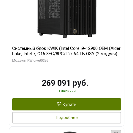
Системный блок KWIK (Intel Core i9-12900 OEM (Alder
Lake, Intel 7, C16 8EC/8PC/T2/ 64 ГБ ОЗУ (2 модуля)/
Palit RTX5080 INFINITY 3 OC 16GB GDDR7 256bit 3xDP
Модель: KW-Live0056
H/ 1 ТБ SSD)
269 091 руб.
В наличии
Купить
Подробнее