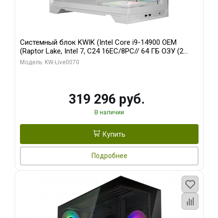
Системный блок KWIK (Intel Core i9-14900 OEM
(Raptor Lake, Intel 7, C24 16EC/8PC// 64 ГБ ОЗУ (2
модуля)/ Gigabyte RTX5080 XTREME WATERFORCE
Модель: KW-Live0070
16GB GDDR7 256bit/ 960 ГБ SSD)
319 296 руб.
В наличии
Купить
Подробнее