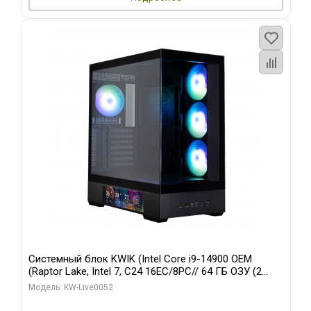
Системный блок KWIK (Intel Core i9-14900 OEM
(Raptor Lake, Intel 7, C24 16EC/8PC// 64 ГБ ОЗУ (2
модуля)/ Palit RTX5080 GAMINGPRO OC 16GB GDDR7
Модель: KW-Live0052
256bit 3xDP HD/ 512 ГБ SSD)