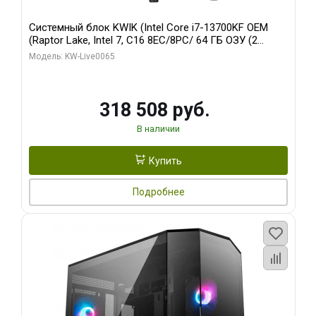
Системный блок KWIK (Intel Core i7-13700KF OEM
(Raptor Lake, Intel 7, C16 8EC/8PC/ 64 ГБ ОЗУ (2
модуля)/ ASUS RTX5080 PROART OC 16GB GDDR7
Модель: KW-Live0065
256bit Type-C DP 2/ 1 ТБ SSD)
318 508 руб.
В наличии
Купить
Подробнее