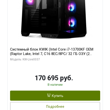
Системный блок KWIK (Intel Core i7-13700KF OEM
(Raptor Lake, Intel 7, C16 8EC/8PC/ 32 ГБ ОЗУ (2
модуля)/ Gigabyte RTX5070 AERO OC 12GB GDDR7
Модель: KW-Live0037
192bit 3xDP HDMI/ 1 ТБ SSD)
170 695 руб.
В наличии
Купить
Подробнее