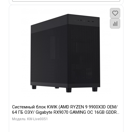
Системный блок KWIK (AMD RYZEN 9 9900X3D OEM/
64 ГБ ОЗУ/ Gigabyte RX9070 GAMING OC 16GB GDDR6
256bit 2xDP 2xH/ 960 ГБ SSD)
Модель: KW-Live0051