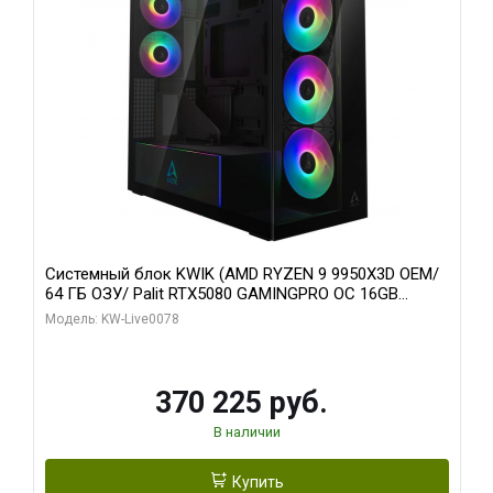
Системный блок KWIK (AMD RYZEN 9 9950X3D OEM/
64 ГБ ОЗУ/ Palit RTX5080 GAMINGPRO OC 16GB
GDDR7 256bit 3xDP HD/ 1 ТБ SSD)
Модель: KW-Live0078
370 225 руб.
В наличии
Купить