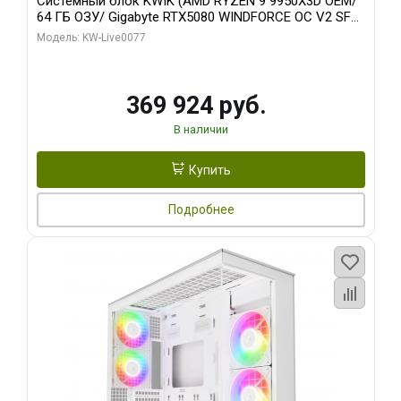
Системный блок KWIK (AMD RYZEN 9 9950X3D OEM/
64 ГБ ОЗУ/ Gigabyte RTX5080 WINDFORCE OC V2 SFF
16GB GDDR7 256b/ 960 ГБ SSD)
Модель: KW-Live0077
369 924 руб.
В наличии
Купить
Подробнее