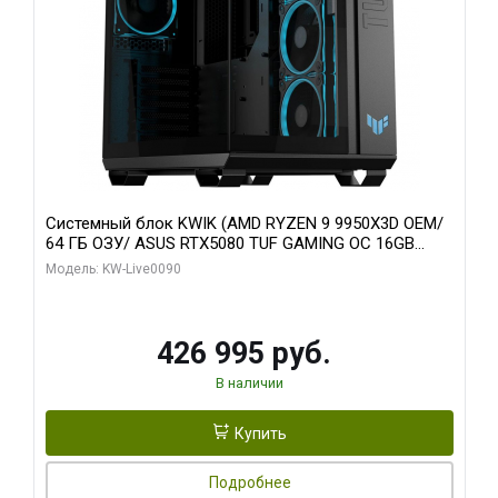
Системный блок KWIK (AMD RYZEN 9 9950X3D OEM/
64 ГБ ОЗУ/ ASUS RTX5080 TUF GAMING OC 16GB
GDDR7 256bit 3xDP 3x/ 1 ТБ SSD)
Модель: KW-Live0090
426 995 руб.
В наличии
Купить
Подробнее