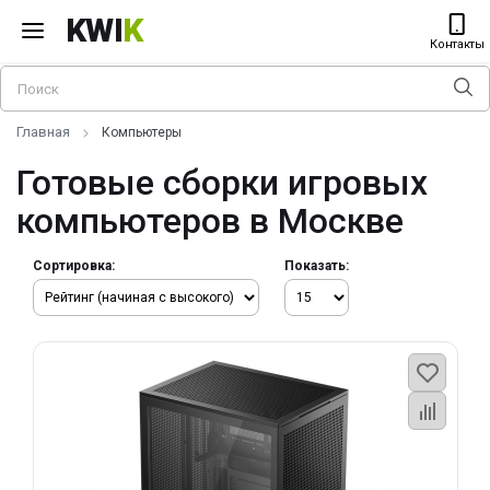
KWI
K
Контакты
Главная
Компьютеры
Готовые сборки игровых
компьютеров в Москве
Сортировка:
Показать: