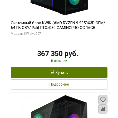
Системный блок KWIK (AMD RYZEN 9 9950X3D OEM/
64 ГБ ОЗУ/ Palit RTX5080 GAMINGPRO OC 16GB
GDDR7 256bit 3xDP HD/ 960 ГБ SSD)
Модель: KW-Live0071
367 350 руб.
В наличии
Купить
Подробнее