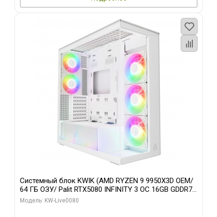
Системный блок KWIK (AMD RYZEN 9 9950X3D OEM/
64 ГБ ОЗУ/ Palit RTX5080 INFINITY 3 OC 16GB GDDR7
256bit 3xDP H/ 960 ГБ SSD)
Модель: KW-Live0080