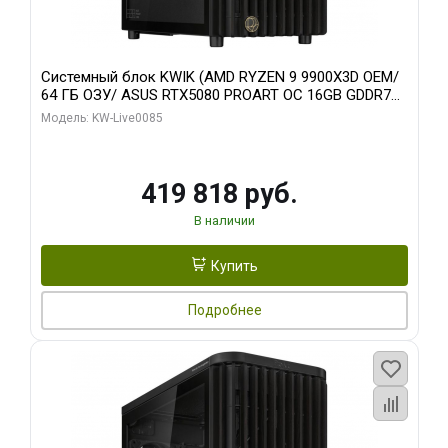
Системный блок KWIK (AMD RYZEN 9 9900X3D OEM/
64 ГБ ОЗУ/ ASUS RTX5080 PROART OC 16GB GDDR7
256bit Type-C DP 2/ 960 ГБ SSD)
Модель: KW-Live0085
419 818 руб.
В наличии
Купить
Подробнее