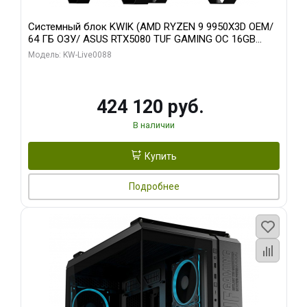
Системный блок KWIK (AMD RYZEN 9 9950X3D OEM/
64 ГБ ОЗУ/ ASUS RTX5080 TUF GAMING OC 16GB
GDDR7 256bit 3xDP 3x/ 960 ГБ SSD)
Модель: KW-Live0088
424 120 руб.
В наличии
Купить
Подробнее