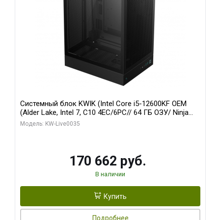
Системный блок KWIK (Intel Core i5-12600KF OEM
(Alder Lake, Intel 7, C10 4EC/6PC// 64 ГБ ОЗУ/ Ninja
Sinotex GTX1650 4GB 128bit GDDR6 DVI DP HDMI 2/
Модель: KW-Live0035
960 ГБ SSD)
170 662 руб.
В наличии
Купить
Подробнее