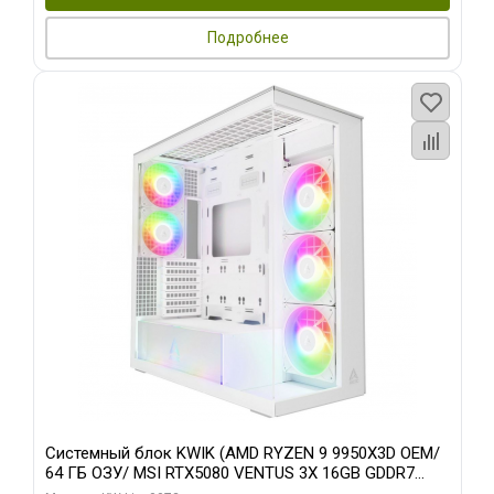
Подробнее
Системный блок KWIK (AMD RYZEN 9 9950X3D OEM/
64 ГБ ОЗУ/ MSI RTX5080 VENTUS 3X 16GB GDDR7
256bit 3xDP HDMI 3F/ 960 ГБ SSD)