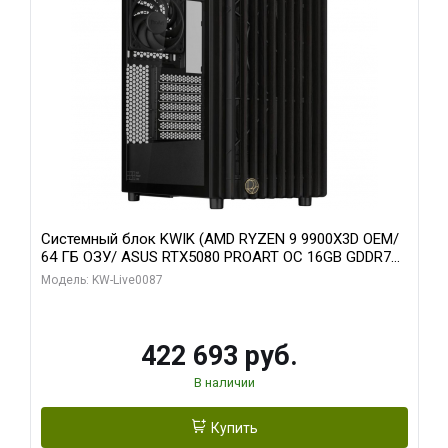
Системный блок KWIK (AMD RYZEN 9 9900X3D OEM/
64 ГБ ОЗУ/ ASUS RTX5080 PROART OC 16GB GDDR7
256bit Type-C DP 2/ 1 ТБ SSD)
Модель: KW-Live0087
422 693 руб.
В наличии
Купить