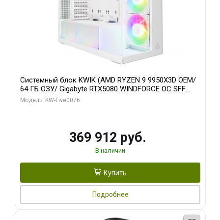
Системный блок KWIK (AMD RYZEN 9 9950X3D OEM/
64 ГБ ОЗУ/ Gigabyte RTX5080 WINDFORCE OC SFF
16GB GDDR7 256bit / 960 ГБ SSD)
Модель: KW-Live0076
369 912 руб.
В наличии
Купить
Подробнее