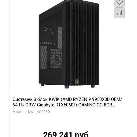
Системный блок KWIK (AMD RYZEN 9 9950X3D OEM/
64 ГБ ОЗУ/ Gigabyte RTX5060Ti GAMING OC 8GB
GDDR7 128bit 3xDP H/ 1 ТБ SSD)
Модель: KW-Live0060
269 241 руб.