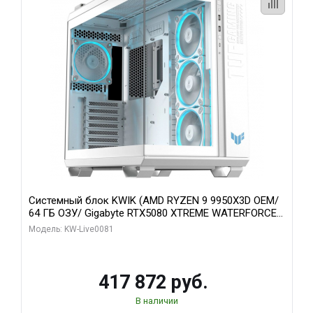
Системный блок KWIK (AMD RYZEN 9 9950X3D OEM/
64 ГБ ОЗУ/ Gigabyte RTX5080 XTREME WATERFORCE
16GB GDDR7 256bit/ 1 ТБ SSD)
Модель: KW-Live0081
417 872 руб.
В наличии