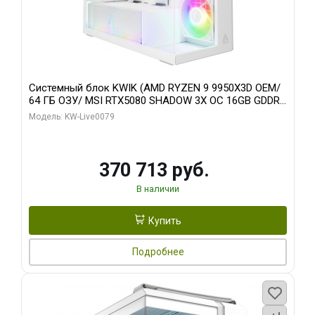
Системный блок KWIK (AMD RYZEN 9 9950X3D OEM/
64 ГБ ОЗУ/ MSI RTX5080 SHADOW 3X OC 16GB GDDR7
256bit 3xDP HDMI/ 960 ГБ SSD)
Модель: KW-Live0079
370 713 руб.
В наличии
Купить
Подробнее