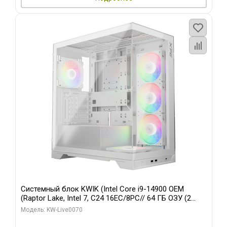
Системный блок KWIK (Intel Core i9-14900 OEM
(Raptor Lake, Intel 7, C24 16EC/8PC// 64 ГБ ОЗУ (2
модуля)/ Gigabyte RTX5080 XTREME WATERFORCE
Модель: KW-Live0070
16GB GDDR7 256bit/ 960 ГБ SSD)