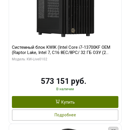
Системный блок KWIK (Intel Core i7-13700KF OEM
(Raptor Lake, Intel 7, C16 8EC/8PC/ 32 ГБ ОЗУ (2
модуля)/ Afox RTX4090 24GB GDDR6X 384-Bit 3xDP
Модель: KW-Live0102
HDMI ATX Turbo/ 960 ГБ SSD)
573 151 руб.
В наличии
Купить
Подробнее