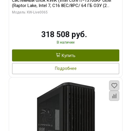
Системный блок KWIK (Intel Core i7-13700KF OEM
(Raptor Lake, Intel 7, C16 8EC/8PC/ 64 ГБ ОЗУ (2
модуля)/ ASUS RTX5080 PROART OC 16GB GDDR7
Модель: KW-Live0065
256bit Type-C DP 2/ 1 ТБ SSD)
318 508 руб.
В наличии
Купить
Подробнее