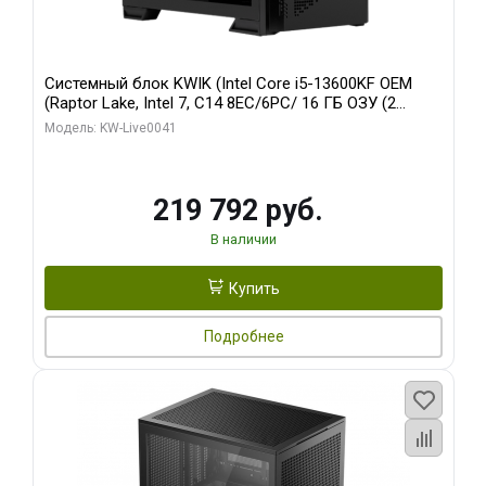
Системный блок KWIK (Intel Core i5-13600KF OEM
(Raptor Lake, Intel 7, C14 8EC/6PC/ 16 ГБ ОЗУ (2
модуля)/ Palit RTX5080 GAMINGPRO OC 16GB GDDR7
Модель: KW-Live0041
256bit 3xDP HD/ 512 ГБ SSD)
219 792 руб.
В наличии
Купить
Подробнее