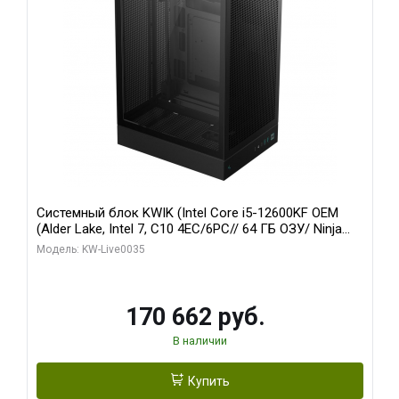
Системный блок KWIK (Intel Core i5-12600KF OEM
(Alder Lake, Intel 7, C10 4EC/6PC// 64 ГБ ОЗУ/ Ninja
Sinotex GTX1650 4GB 128bit GDDR6 DVI DP HDMI 2/
Модель: KW-Live0035
960 ГБ SSD)
170 662 руб.
В наличии
Купить