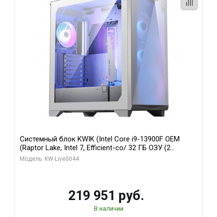
Системный блок KWIK (Intel Core i9-13900F OEM
(Raptor Lake, Intel 7, Efficient-co/ 32 ГБ ОЗУ (2
модуля)/ Gigabyte RTX5070Ti AERO OC 16GB GDDR7
Модель: KW-Live0044
256bit 3xDP HD/ 512 ГБ SSD)
219 951 руб.
В наличии