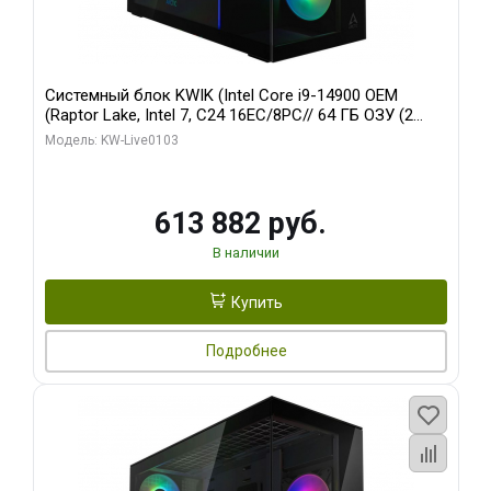
Системный блок KWIK (Intel Core i9-14900 OEM
(Raptor Lake, Intel 7, C24 16EC/8PC// 64 ГБ ОЗУ (2
модуля)/ Afox RTX4090 24GB GDDR6X 384-Bit 3xDP
Модель: KW-Live0103
HDMI ATX Turbo/ 960 ГБ SSD)
613 882 руб.
В наличии
Купить
Подробнее