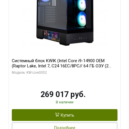
Системный блок KWIK (Intel Core i9-14900 OEM
(Raptor Lake, Intel 7, C24 16EC/8PC// 64 ГБ ОЗУ (2
модуля)/ Palit RTX5080 GAMINGPRO OC 16GB GDDR7
Модель: KW-Live0052
256bit 3xDP HD/ 512 ГБ SSD)
269 017 руб.
В наличии
Купить
Подробнее