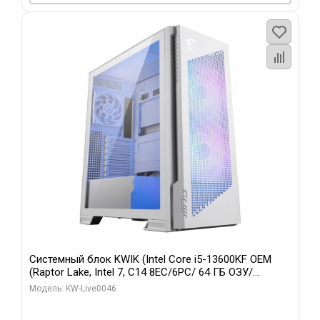
Системный блок KWIK (Intel Core i5-13600KF OEM
(Raptor Lake, Intel 7, C14 8EC/6PC/ 64 ГБ ОЗУ/
Gigabyte RTX5060Ti GAMING OC 8GB GDDR7 128bit
Модель: KW-Live0046
3xDP H/ 960 ГБ SSD)