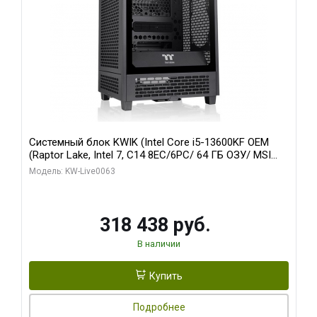
Системный блок KWIK (Intel Core i5-13600KF OEM
(Raptor Lake, Intel 7, C14 8EC/6PC/ 64 ГБ ОЗУ/ MSI
RTX5080 VENTUS 3X OC 16GB GDDR7 256bit 3xDP
Модель: KW-Live0063
HDMI/ 512 ГБ SSD)
318 438 руб.
В наличии
Купить
Подробнее