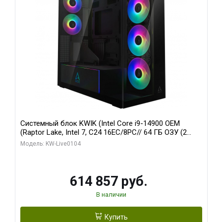
Системный блок KWIK (Intel Core i9-14900 OEM
(Raptor Lake, Intel 7, C24 16EC/8PC// 64 ГБ ОЗУ (2
модуля)/ Afox RTX4090 24GB GDDR6X 384-Bit 3xDP
Модель: KW-Live0104
HDMI ATX Turbo/ 1 ТБ SSD)
614 857 руб.
В наличии
Купить