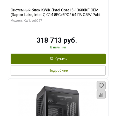
Системный блок KWIK (Intel Core i5-13600KF OEM
(Raptor Lake, Intel 7, C14 8EC/6PC/ 64 ГБ ОЗУ/ Palit
RTX5080 GAMINGPRO OC 16GB GDDR7 256bit 3xDP
Модель: KW-Live0067
HD/ 960 ГБ SSD)
318 713 руб.
В наличии
Купить
Подробнее