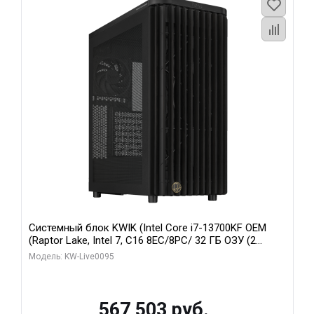
Системный блок KWIK (Intel Core i7-13700KF OEM
(Raptor Lake, Intel 7, C16 8EC/8PC/ 32 ГБ ОЗУ (2
модуля)/ Afox RTX4090 24GB GDDR6X 384-Bit 3xDP
Модель: KW-Live0095
HDMI ATX Turbo/ 512 ГБ SSD)
567 503 руб.