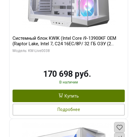
Системный блок KWIK (Intel Core i9-13900KF OEM
(Raptor Lake, Intel 7, C24 16EC/8P/ 32 ГБ ОЗУ (2
модуля)/ Gigabyte RX9070XT GAMING OC 16GB GDDR6
Модель: KW-Live0038
256bit 2xDP 2/ 960 ГБ SSD)
170 698 руб.
В наличии
Купить
Подробнее