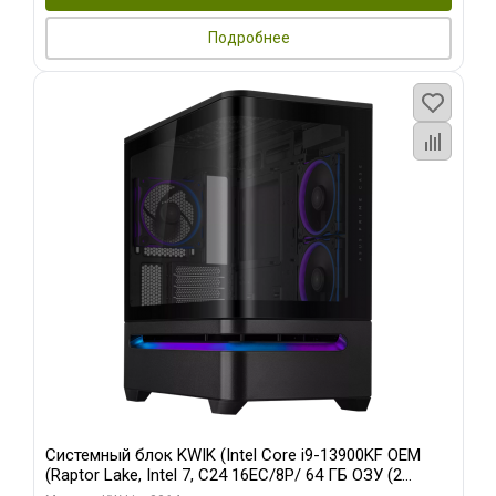
Подробнее
Системный блок KWIK (Intel Core i9-13900KF OEM
(Raptor Lake, Intel 7, C24 16EC/8P/ 64 ГБ ОЗУ (2
модуля)/ ASUS RTX5080 PROART OC 16GB GDDR7