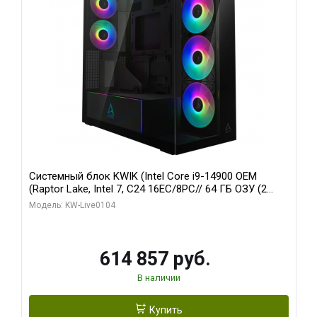
Системный блок KWIK (Intel Core i9-14900 OEM
(Raptor Lake, Intel 7, C24 16EC/8PC// 64 ГБ ОЗУ (2
модуля)/ Afox RTX4090 24GB GDDR6X 384-Bit 3xDP
Модель: KW-Live0104
HDMI ATX Turbo/ 1 ТБ SSD)
614 857 руб.
В наличии
Купить