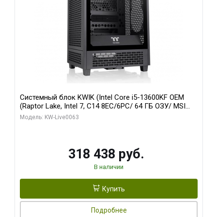
Системный блок KWIK (Intel Core i5-13600KF OEM
(Raptor Lake, Intel 7, C14 8EC/6PC/ 64 ГБ ОЗУ/ MSI
RTX5080 VENTUS 3X OC 16GB GDDR7 256bit 3xDP
Модель: KW-Live0063
HDMI/ 512 ГБ SSD)
318 438 руб.
В наличии
Купить
Подробнее