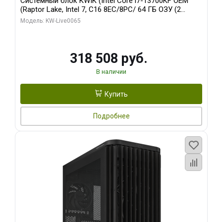
Системный блок KWIK (Intel Core i7-13700KF OEM
(Raptor Lake, Intel 7, C16 8EC/8PC/ 64 ГБ ОЗУ (2
модуля)/ ASUS RTX5080 PROART OC 16GB GDDR7
Модель: KW-Live0065
256bit Type-C DP 2/ 1 ТБ SSD)
318 508 руб.
В наличии
Купить
Подробнее