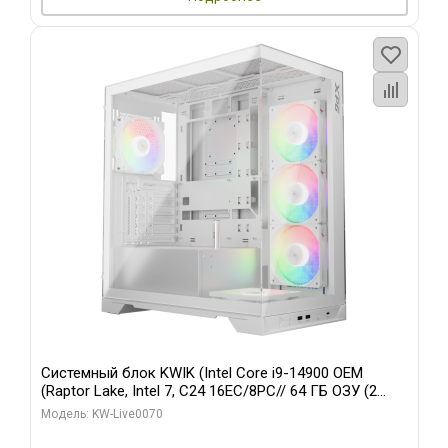
Системный блок KWIK (Intel Core i9-14900 OEM
(Raptor Lake, Intel 7, C24 16EC/8PC// 64 ГБ ОЗУ (2
модуля)/ Gigabyte RTX5080 XTREME WATERFORCE
Модель: KW-Live0070
16GB GDDR7 256bit/ 960 ГБ SSD)