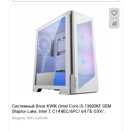
Системный блок KWIK (Intel Core i5-13600KF OEM
(Raptor Lake, Intel 7, C14 8EC/6PC/ 64 ГБ ОЗУ/
Gigabyte RTX5060Ti GAMING OC 8GB GDDR7 128bit
Модель: KW-Live0046
3xDP H/ 960 ГБ SSD)