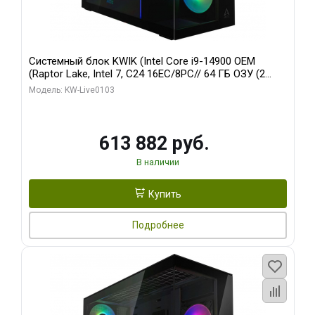
Системный блок KWIK (Intel Core i9-14900 OEM
(Raptor Lake, Intel 7, C24 16EC/8PC// 64 ГБ ОЗУ (2
модуля)/ Afox RTX4090 24GB GDDR6X 384-Bit 3xDP
Модель: KW-Live0103
HDMI ATX Turbo/ 960 ГБ SSD)
613 882 руб.
В наличии
Купить
Подробнее