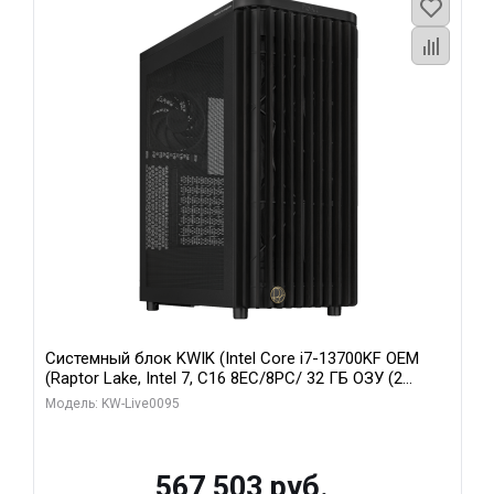
Системный блок KWIK (Intel Core i7-13700KF OEM
(Raptor Lake, Intel 7, C16 8EC/8PC/ 32 ГБ ОЗУ (2
модуля)/ Afox RTX4090 24GB GDDR6X 384-Bit 3xDP
Модель: KW-Live0095
HDMI ATX Turbo/ 512 ГБ SSD)
567 503 руб.