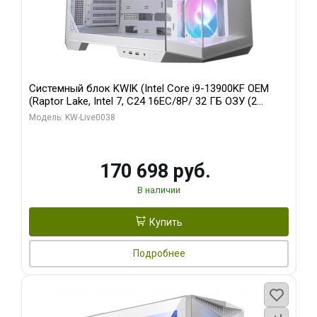
Системный блок KWIK (Intel Core i9-13900KF OEM
(Raptor Lake, Intel 7, C24 16EC/8P/ 32 ГБ ОЗУ (2
модуля)/ Gigabyte RX9070XT GAMING OC 16GB GDDR6
Модель: KW-Live0038
256bit 2xDP 2/ 960 ГБ SSD)
170 698 руб.
В наличии
Купить
Подробнее