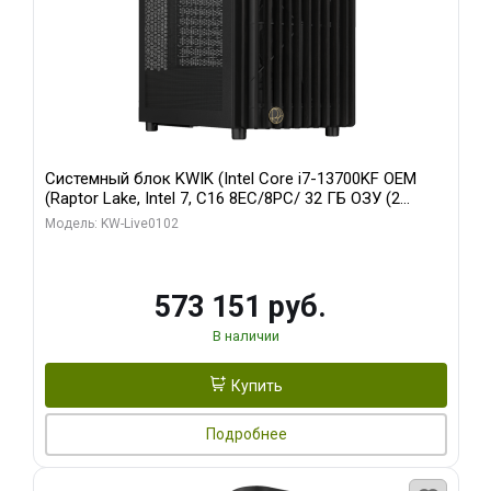
Системный блок KWIK (Intel Core i7-13700KF OEM
(Raptor Lake, Intel 7, C16 8EC/8PC/ 32 ГБ ОЗУ (2
модуля)/ Afox RTX4090 24GB GDDR6X 384-Bit 3xDP
Модель: KW-Live0102
HDMI ATX Turbo/ 960 ГБ SSD)
573 151 руб.
В наличии
Купить
Подробнее