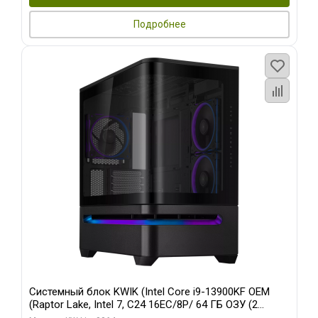
Подробнее
Системный блок KWIK (Intel Core i9-13900KF OEM
(Raptor Lake, Intel 7, C24 16EC/8P/ 64 ГБ ОЗУ (2
модуля)/ ASUS RTX5080 PROART OC 16GB GDDR7