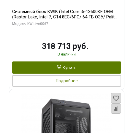
Системный блок KWIK (Intel Core i5-13600KF OEM
(Raptor Lake, Intel 7, C14 8EC/6PC/ 64 ГБ ОЗУ/ Palit
RTX5080 GAMINGPRO OC 16GB GDDR7 256bit 3xDP
Модель: KW-Live0067
HD/ 960 ГБ SSD)
318 713 руб.
В наличии
Купить
Подробнее