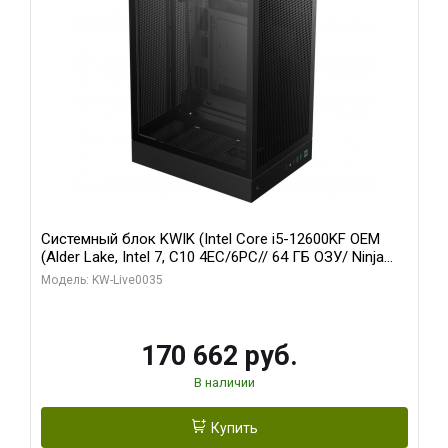
Системный блок KWIK (Intel Core i5-12600KF OEM
(Alder Lake, Intel 7, C10 4EC/6PC// 64 ГБ ОЗУ/ Ninja
Sinotex GTX1650 4GB 128bit GDDR6 DVI DP HDMI 2/
Модель: KW-Live0035
960 ГБ SSD)
170 662 руб.
В наличии
Купить