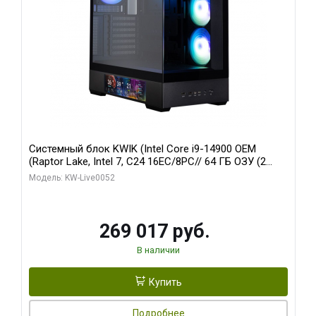
Системный блок KWIK (Intel Core i9-14900 OEM
(Raptor Lake, Intel 7, C24 16EC/8PC// 64 ГБ ОЗУ (2
модуля)/ Palit RTX5080 GAMINGPRO OC 16GB GDDR7
Модель: KW-Live0052
256bit 3xDP HD/ 512 ГБ SSD)
269 017 руб.
В наличии
Купить
Подробнее