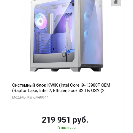
Системный блок KWIK (Intel Core i9-13900F OEM
(Raptor Lake, Intel 7, Efficient-co/ 32 ГБ ОЗУ (2
модуля)/ Gigabyte RTX5070Ti AERO OC 16GB GDDR7
Модель: KW-Live0044
256bit 3xDP HD/ 512 ГБ SSD)
219 951 руб.
В наличии