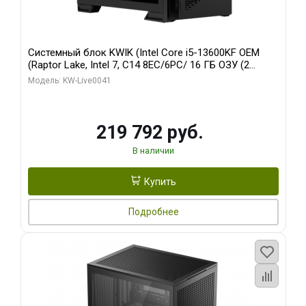
Системный блок KWIK (Intel Core i5-13600KF OEM
(Raptor Lake, Intel 7, C14 8EC/6PC/ 16 ГБ ОЗУ (2
модуля)/ Palit RTX5080 GAMINGPRO OC 16GB GDDR7
Модель: KW-Live0041
256bit 3xDP HD/ 512 ГБ SSD)
219 792 руб.
В наличии
Купить
Подробнее