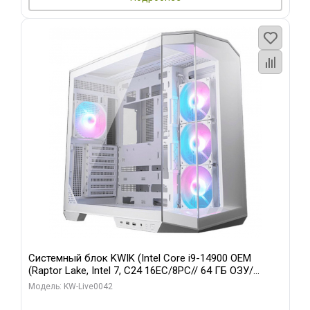
Системный блок KWIK (Intel Core i9-14900 OEM
(Raptor Lake, Intel 7, C24 16EC/8PC// 64 ГБ ОЗУ/
Gigabyte RTX5060 WINDFORCE MAX OC 8GB GDDR7
Модель: KW-Live0042
128bit 3/ 512 ГБ SSD)