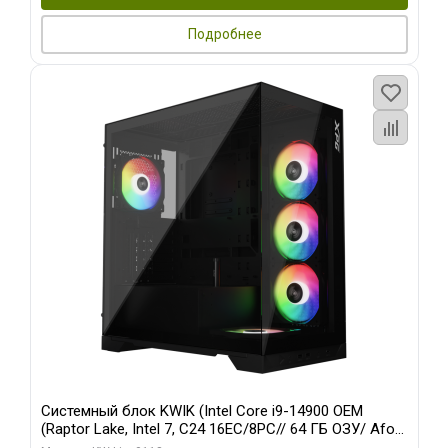
Подробнее
Системный блок KWIK (Intel Core i9-14900 OEM
(Raptor Lake, Intel 7, C24 16EC/8PC// 64 ГБ ОЗУ/ Afox
RTX4090 24GB GDDR6X 384-Bit 3xDP HDMI ATX Turbo/