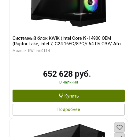
Системный блок KWIK (Intel Core i9-14900 OEM
(Raptor Lake, Intel 7, C24 16EC/8PC// 64 ГБ ОЗУ/ Afox
RTX4090 24GB GDDR6X 384-Bit 3xDP HDMI ATX Turbo/
Модель: KW-Live0114
512 ГБ SSD)
652 628 руб.
В наличии
Купить
Подробнее