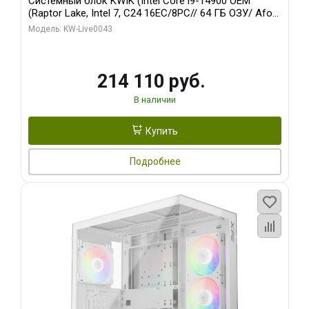
Системный блок KWIK (Intel Core i9-14900 OEM
(Raptor Lake, Intel 7, C24 16EC/8PC// 64 ГБ ОЗУ/ Afox
RTX3060Ti 8GB GDDR6 256bit 3xDP HDMI 2FAN RTL/
Модель: KW-Live0043
512 ГБ SSD)
214 110 руб.
В наличии
Купить
Подробнее