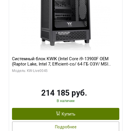
Системный блок KWIK (Intel Core i9-13900F OEM
(Raptor Lake, Intel 7, Efficient-co/ 64 ГБ ОЗУ/ MSI
RTX5060Ti SHADOW 2X OC PLUS 8GB GDDR7 128bit
Модель: KW-Live0045
3xD/ 960 ГБ SSD)
214 185 руб.
В наличии
Купить
Подробнее