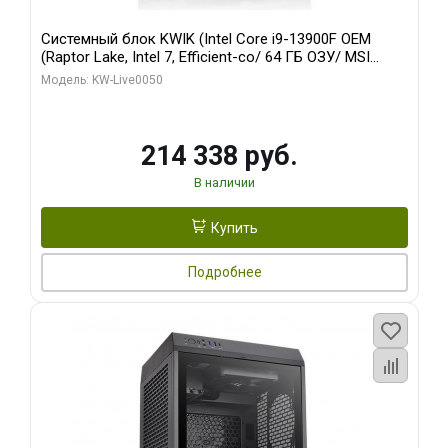
Системный блок KWIK (Intel Core i9-13900F OEM
(Raptor Lake, Intel 7, Efficient-co/ 64 ГБ ОЗУ/ MSI
RTX5060Ti SHADOW 3X OC CLASSIC 8GB GDDR7
Модель: KW-Live0050
128bit / 1 ТБ SSD)
214 338 руб.
В наличии
Купить
Подробнее