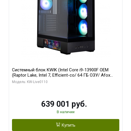
Системный блок KWIK (Intel Core i9-13900F OEM
(Raptor Lake, Intel 7, Efficient-co/ 64 ГБ ОЗУ/ Afox
RTX4090 24GB GDDR6X 384-Bit 3xDP HDMI ATX Turbo/
Модель: KW-Live0110
512 ГБ SSD)
639 001 руб.
В наличии
Купить