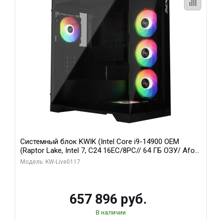
Системный блок KWIK (Intel Core i9-14900 OEM
(Raptor Lake, Intel 7, C24 16EC/8PC// 64 ГБ ОЗУ/ Afox
RTX4090 24GB GDDR6X 384-Bit 3xDP HDMI ATX Turbo/
Модель: KW-Live0117
1 ТБ SSD)
657 896 руб.
В наличии