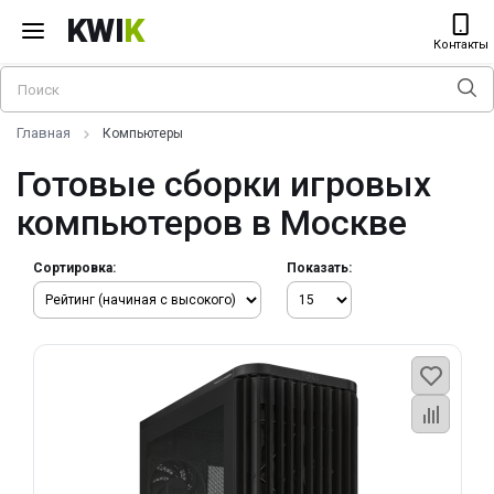
KWI
K
Контакты
Главная
Компьютеры
Готовые сборки игровых
компьютеров в Москве
Сортировка:
Показать: