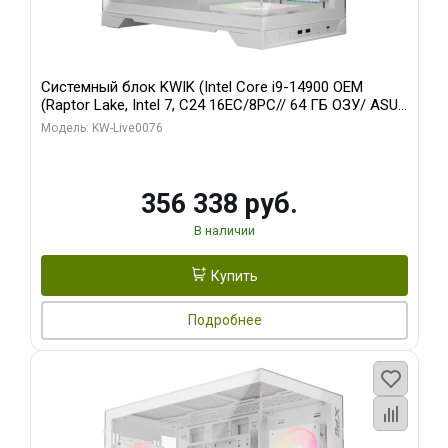
Системный блок KWIK (Intel Core i9-14900 OEM
(Raptor Lake, Intel 7, C24 16EC/8PC// 64 ГБ ОЗУ/ ASUS
RTX5080 PRIME EVO OC 16GB GDDR7 256bit 3xDP
Модель: KW-Live0076
HDM/ 960 ГБ SSD)
356 338 руб.
В наличии
Купить
Подробнее