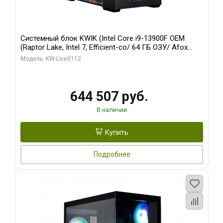
Системный блок KWIK (Intel Core i9-13900F OEM
(Raptor Lake, Intel 7, Efficient-co/ 64 ГБ ОЗУ/ Afox
RTX4090 24GB GDDR6X 384-Bit 3xDP HDMI ATX Turbo/
Модель: KW-Live0112
960 ГБ SSD)
644 507 руб.
В наличии
Купить
Подробнее