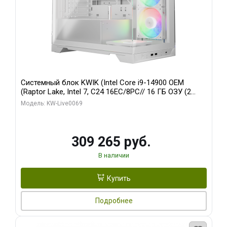
Системный блок KWIK (Intel Core i9-14900 OEM
(Raptor Lake, Intel 7, C24 16EC/8PC// 16 ГБ ОЗУ (2
модуля)/ ASUS RTX5080 PROART OC 16GB GDDR7
Модель: KW-Live0069
256bit Type-C DP 2/ 512 ГБ SSD)
309 265 руб.
В наличии
Купить
Подробнее