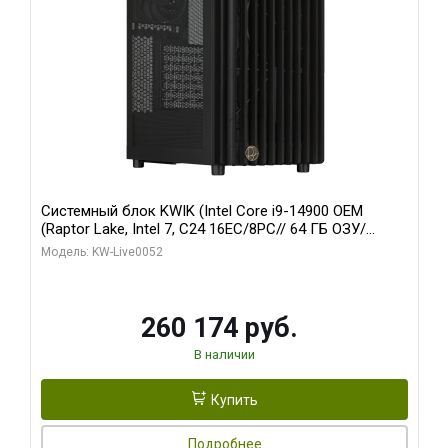
Системный блок KWIK (Intel Core i9-14900 OEM
(Raptor Lake, Intel 7, C24 16EC/8PC// 64 ГБ ОЗУ/
Zotac RTX5060Ti AMP 16GB GDDR7 128bit 3xDP HDMI
Модель: KW-Live0052
2FAN/ 960 ГБ SSD)
260 174 руб.
В наличии
Купить
Подробнее