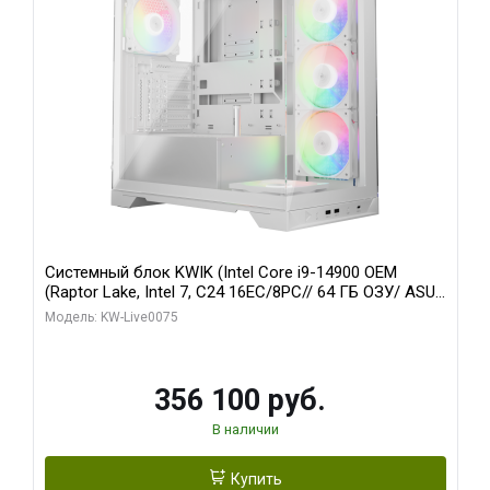
Системный блок KWIK (Intel Core i9-14900 OEM
(Raptor Lake, Intel 7, C24 16EC/8PC// 64 ГБ ОЗУ/ ASUS
RTX5080 PRIME EVO OC 16GB GDDR7 256bit 3xDP
Модель: KW-Live0075
HDM/ 1 ТБ SSD)
356 100 руб.
В наличии
Купить