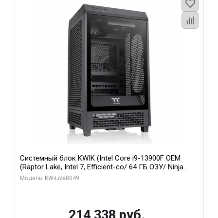
Системный блок KWIK (Intel Core i9-13900F OEM
(Raptor Lake, Intel 7, Efficient-co/ 64 ГБ ОЗУ/ Ninja
Sinotex RTX3070Ti 8GB GDDR6X 256bit 3xDP HDMI / 1
Модель: KW-Live0049
ТБ SSD)
214 338 руб.