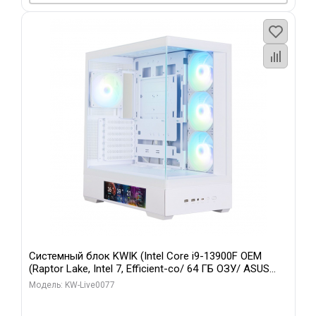
Системный блок KWIK (Intel Core i9-13900F OEM
(Raptor Lake, Intel 7, Efficient-co/ 64 ГБ ОЗУ/ ASUS
RTX5080 TUF GAMING OC 16GB GDDR7 256bit 3xDP 3x/
Модель: KW-Live0077
512 ГБ SSD)