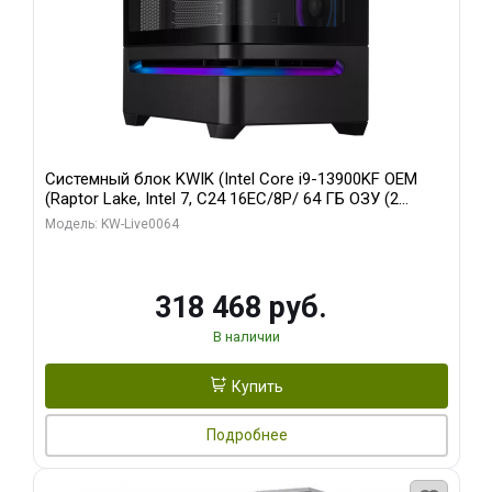
Системный блок KWIK (Intel Core i9-13900KF OEM
(Raptor Lake, Intel 7, C24 16EC/8P/ 64 ГБ ОЗУ (2
модуля)/ ASUS RTX5080 PROART OC 16GB GDDR7
Модель: KW-Live0064
256bit Type-C DP 2/ 512 ГБ SSD)
318 468 руб.
В наличии
Купить
Подробнее