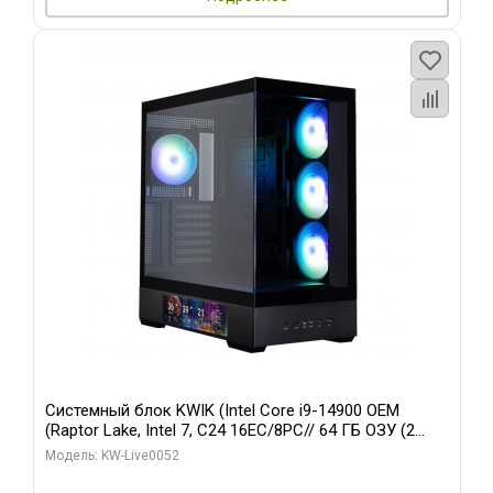
Системный блок KWIK (Intel Core i9-14900 OEM
(Raptor Lake, Intel 7, C24 16EC/8PC// 64 ГБ ОЗУ (2
модуля)/ Palit RTX5080 GAMINGPRO OC 16GB GDDR7
Модель: KW-Live0052
256bit 3xDP HD/ 512 ГБ SSD)