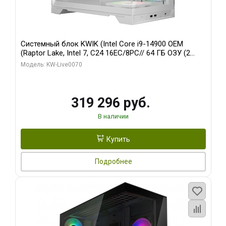
Системный блок KWIK (Intel Core i9-14900 OEM
(Raptor Lake, Intel 7, C24 16EC/8PC// 64 ГБ ОЗУ (2
модуля)/ Gigabyte RTX5080 XTREME WATERFORCE
Модель: KW-Live0070
16GB GDDR7 256bit/ 960 ГБ SSD)
319 296 руб.
В наличии
Купить
Подробнее