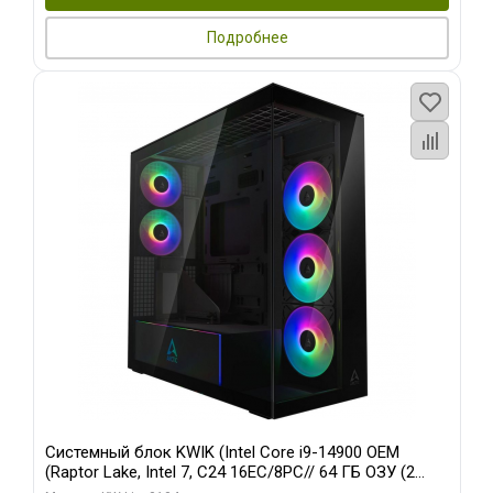
Подробнее
Системный блок KWIK (Intel Core i9-14900 OEM
(Raptor Lake, Intel 7, C24 16EC/8PC// 64 ГБ ОЗУ (2
модуля)/ Afox RTX4090 24GB GDDR6X 384-Bit 3xDP