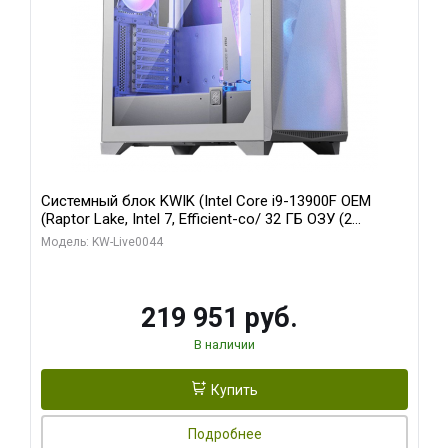
Системный блок KWIK (Intel Core i9-13900F OEM
(Raptor Lake, Intel 7, Efficient-co/ 32 ГБ ОЗУ (2
модуля)/ Gigabyte RTX5070Ti AERO OC 16GB GDDR7
Модель: KW-Live0044
256bit 3xDP HD/ 512 ГБ SSD)
219 951 руб.
В наличии
Купить
Подробнее