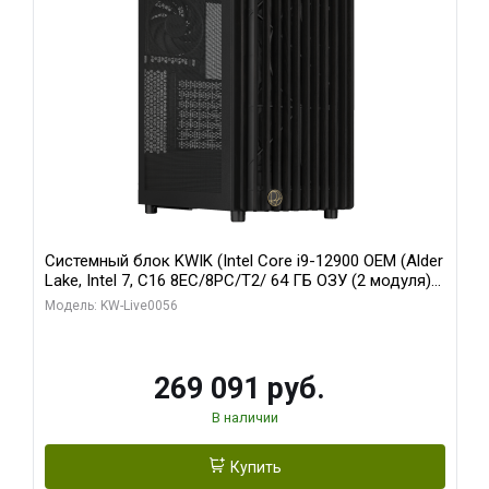
Системный блок KWIK (Intel Core i9-12900 OEM (Alder
Lake, Intel 7, C16 8EC/8PC/T2/ 64 ГБ ОЗУ (2 модуля)/
Palit RTX5080 INFINITY 3 OC 16GB GDDR7 256bit 3xDP
Модель: KW-Live0056
H/ 1 ТБ SSD)
269 091 руб.
В наличии
Купить