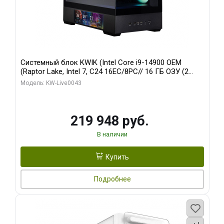
Системный блок KWIK (Intel Core i9-14900 OEM
(Raptor Lake, Intel 7, C24 16EC/8PC// 16 ГБ ОЗУ (2
модуля)/ Palit RTX5070Ti GAMINGPRO-S OC 16GB
Модель: KW-Live0043
GDDR7 256bit 3xD/ 512 ГБ SSD)
219 948 руб.
В наличии
Купить
Подробнее