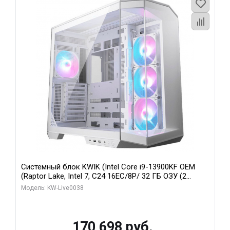
Системный блок KWIK (Intel Core i9-13900KF OEM
(Raptor Lake, Intel 7, C24 16EC/8P/ 32 ГБ ОЗУ (2
модуля)/ Gigabyte RX9070XT GAMING OC 16GB GDDR6
Модель: KW-Live0038
256bit 2xDP 2/ 960 ГБ SSD)
170 698 руб.