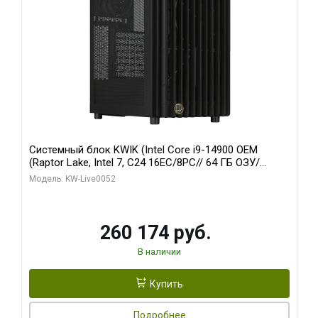
Системный блок KWIK (Intel Core i9-14900 OEM
(Raptor Lake, Intel 7, C24 16EC/8PC// 64 ГБ ОЗУ/
Zotac RTX5060Ti AMP 16GB GDDR7 128bit 3xDP HDMI
Модель: KW-Live0052
2FAN/ 960 ГБ SSD)
260 174 руб.
В наличии
Купить
Подробнее