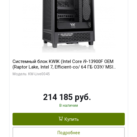
Системный блок KWIK (Intel Core i9-13900F OEM
(Raptor Lake, Intel 7, Efficient-co/ 64 ГБ ОЗУ/ MSI
RTX5060Ti SHADOW 2X OC PLUS 8GB GDDR7 128bit
Модель: KW-Live0045
3xD/ 960 ГБ SSD)
214 185 руб.
В наличии
Купить
Подробнее