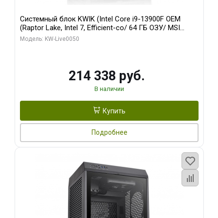
Системный блок KWIK (Intel Core i9-13900F OEM
(Raptor Lake, Intel 7, Efficient-co/ 64 ГБ ОЗУ/ MSI
RTX5060Ti SHADOW 3X OC CLASSIC 8GB GDDR7
Модель: KW-Live0050
128bit / 1 ТБ SSD)
214 338 руб.
В наличии
Купить
Подробнее