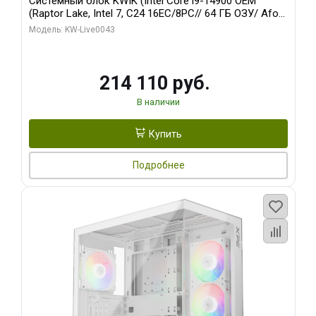
Системный блок KWIK (Intel Core i9-14900 OEM
(Raptor Lake, Intel 7, C24 16EC/8PC// 64 ГБ ОЗУ/ Afox
RTX3060Ti 8GB GDDR6 256bit 3xDP HDMI 2FAN RTL/
Модель: KW-Live0043
512 ГБ SSD)
214 110 руб.
В наличии
Купить
Подробнее