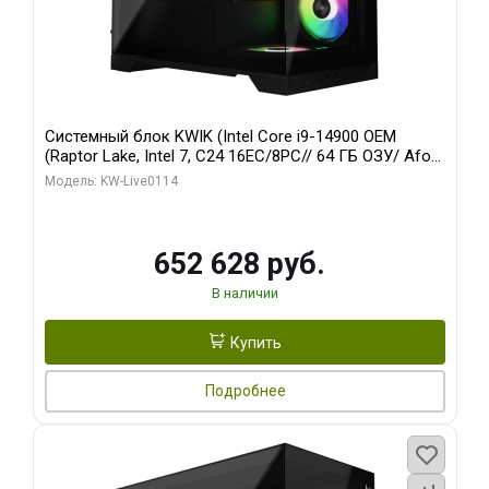
Системный блок KWIK (Intel Core i9-14900 OEM
(Raptor Lake, Intel 7, C24 16EC/8PC// 64 ГБ ОЗУ/ Afox
RTX4090 24GB GDDR6X 384-Bit 3xDP HDMI ATX Turbo/
Модель: KW-Live0114
512 ГБ SSD)
652 628 руб.
В наличии
Купить
Подробнее