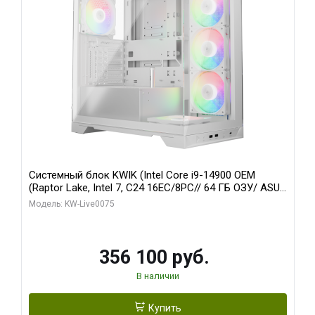
Системный блок KWIK (Intel Core i9-14900 OEM
(Raptor Lake, Intel 7, C24 16EC/8PC// 64 ГБ ОЗУ/ ASUS
RTX5080 PRIME EVO OC 16GB GDDR7 256bit 3xDP
Модель: KW-Live0075
HDM/ 1 ТБ SSD)
356 100 руб.
В наличии
Купить