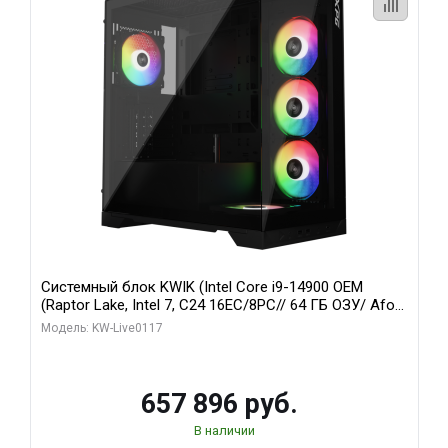
Системный блок KWIK (Intel Core i9-14900 OEM
(Raptor Lake, Intel 7, C24 16EC/8PC// 64 ГБ ОЗУ/ Afox
RTX4090 24GB GDDR6X 384-Bit 3xDP HDMI ATX Turbo/
Модель: KW-Live0117
1 ТБ SSD)
657 896 руб.
В наличии