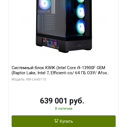
Системный блок KWIK (Intel Core i9-13900F OEM
(Raptor Lake, Intel 7, Efficient-co/ 64 ГБ ОЗУ/ Afox
RTX4090 24GB GDDR6X 384-Bit 3xDP HDMI ATX Turbo/
Модель: KW-Live0110
512 ГБ SSD)
639 001 руб.
В наличии
Купить