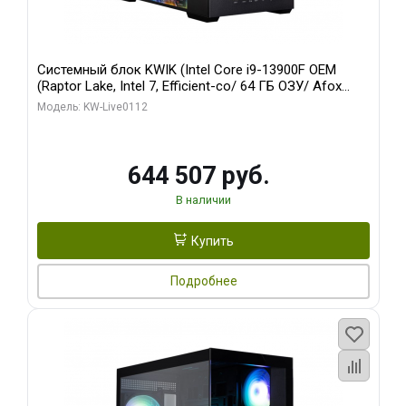
Системный блок KWIK (Intel Core i9-13900F OEM
(Raptor Lake, Intel 7, Efficient-co/ 64 ГБ ОЗУ/ Afox
RTX4090 24GB GDDR6X 384-Bit 3xDP HDMI ATX Turbo/
Модель: KW-Live0112
960 ГБ SSD)
644 507 руб.
В наличии
Купить
Подробнее