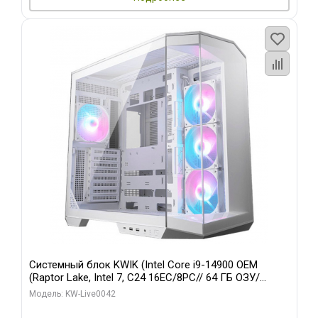
Системный блок KWIK (Intel Core i9-14900 OEM
(Raptor Lake, Intel 7, C24 16EC/8PC// 64 ГБ ОЗУ/
Gigabyte RTX5060 WINDFORCE MAX OC 8GB GDDR7
Модель: KW-Live0042
128bit 3/ 512 ГБ SSD)