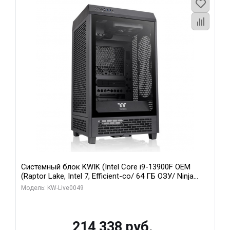
Системный блок KWIK (Intel Core i9-13900F OEM
(Raptor Lake, Intel 7, Efficient-co/ 64 ГБ ОЗУ/ Ninja
Sinotex RTX3070Ti 8GB GDDR6X 256bit 3xDP HDMI / 1
Модель: KW-Live0049
ТБ SSD)
214 338 руб.