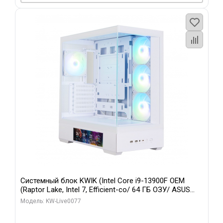
Системный блок KWIK (Intel Core i9-13900F OEM
(Raptor Lake, Intel 7, Efficient-co/ 64 ГБ ОЗУ/ ASUS
RTX5080 TUF GAMING OC 16GB GDDR7 256bit 3xDP 3x/
Модель: KW-Live0077
512 ГБ SSD)