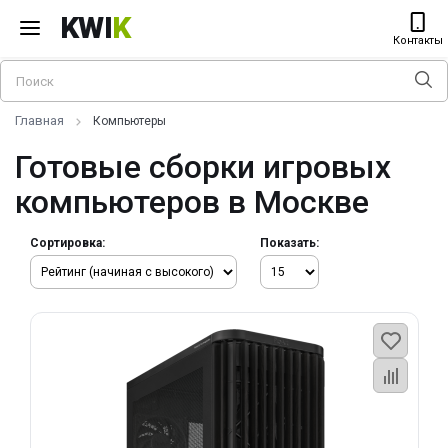
KWI
K
Контакты
Главная
Компьютеры
Готовые сборки игровых
компьютеров в Москве
Сортировка:
Показать: