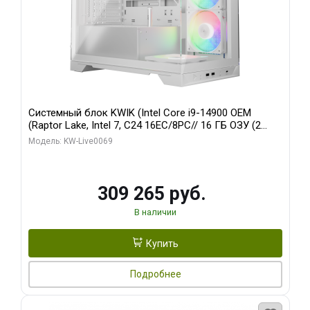
Системный блок KWIK (Intel Core i9-14900 OEM
(Raptor Lake, Intel 7, C24 16EC/8PC// 16 ГБ ОЗУ (2
модуля)/ ASUS RTX5080 PROART OC 16GB GDDR7
Модель: KW-Live0069
256bit Type-C DP 2/ 512 ГБ SSD)
309 265 руб.
В наличии
Купить
Подробнее