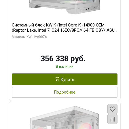
Системный блок KWIK (Intel Core i9-14900 OEM
(Raptor Lake, Intel 7, C24 16EC/8PC// 64 ГБ ОЗУ/ ASUS
RTX5080 PRIME EVO OC 16GB GDDR7 256bit 3xDP
Модель: KW-Live0076
HDM/ 960 ГБ SSD)
356 338 руб.
В наличии
Купить
Подробнее