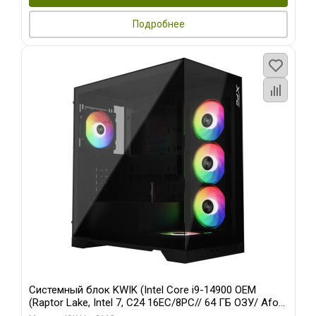
Подробнее
Системный блок KWIK (Intel Core i9-14900 OEM
(Raptor Lake, Intel 7, C24 16EC/8PC// 64 ГБ ОЗУ/ Afox
RTX4090 24GB GDDR6X 384-Bit 3xDP HDMI ATX Turbo/