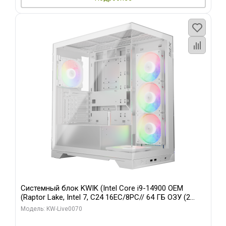
Системный блок KWIK (Intel Core i9-14900 OEM
(Raptor Lake, Intel 7, C24 16EC/8PC// 64 ГБ ОЗУ (2
модуля)/ Gigabyte RTX5080 XTREME WATERFORCE
Модель: KW-Live0070
16GB GDDR7 256bit/ 960 ГБ SSD)