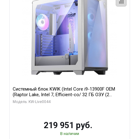
Системный блок KWIK (Intel Core i9-13900F OEM
(Raptor Lake, Intel 7, Efficient-co/ 32 ГБ ОЗУ (2
модуля)/ Gigabyte RTX5070Ti AERO OC 16GB GDDR7
Модель: KW-Live0044
256bit 3xDP HD/ 512 ГБ SSD)
219 951 руб.
В наличии