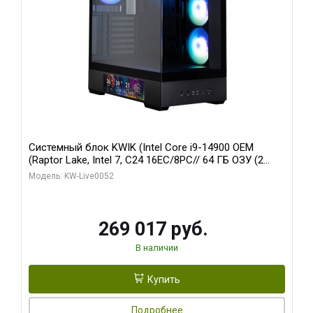
Системный блок KWIK (Intel Core i9-14900 OEM
(Raptor Lake, Intel 7, C24 16EC/8PC// 64 ГБ ОЗУ (2
модуля)/ Palit RTX5080 GAMINGPRO OC 16GB GDDR7
Модель: KW-Live0052
256bit 3xDP HD/ 512 ГБ SSD)
269 017 руб.
В наличии
Купить
Подробнее