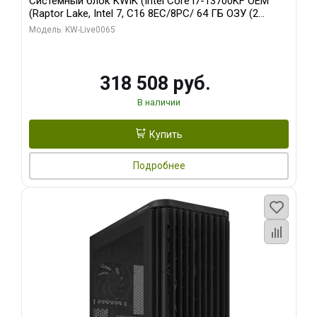
Системный блок KWIK (Intel Core i7-13700KF OEM
(Raptor Lake, Intel 7, C16 8EC/8PC/ 64 ГБ ОЗУ (2
модуля)/ ASUS RTX5080 PROART OC 16GB GDDR7
Модель: KW-Live0065
256bit Type-C DP 2/ 1 ТБ SSD)
318 508 руб.
В наличии
Купить
Подробнее