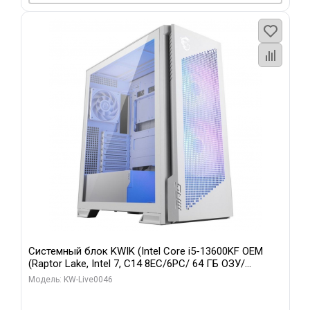
Системный блок KWIK (Intel Core i5-13600KF OEM
(Raptor Lake, Intel 7, C14 8EC/6PC/ 64 ГБ ОЗУ/
Gigabyte RTX5060Ti GAMING OC 8GB GDDR7 128bit
Модель: KW-Live0046
3xDP H/ 960 ГБ SSD)