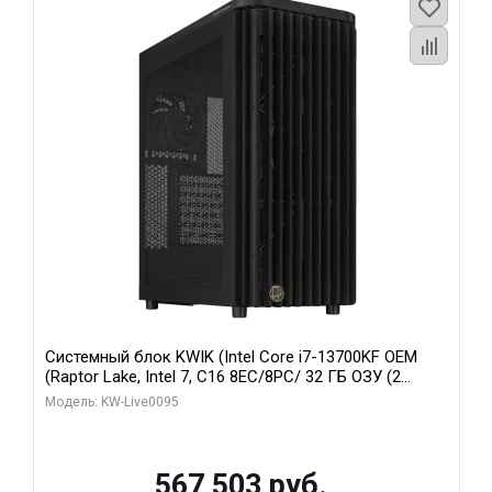
Системный блок KWIK (Intel Core i7-13700KF OEM
(Raptor Lake, Intel 7, C16 8EC/8PC/ 32 ГБ ОЗУ (2
модуля)/ Afox RTX4090 24GB GDDR6X 384-Bit 3xDP
Модель: KW-Live0095
HDMI ATX Turbo/ 512 ГБ SSD)
567 503 руб.