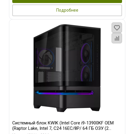
Подробнее
Системный блок KWIK (Intel Core i9-13900KF OEM
(Raptor Lake, Intel 7, C24 16EC/8P/ 64 ГБ ОЗУ (2
модуля)/ ASUS RTX5080 PROART OC 16GB GDDR7