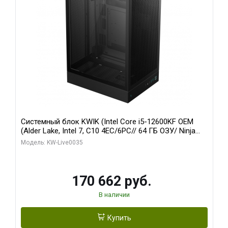
Системный блок KWIK (Intel Core i5-12600KF OEM
(Alder Lake, Intel 7, C10 4EC/6PC// 64 ГБ ОЗУ/ Ninja
Sinotex GTX1650 4GB 128bit GDDR6 DVI DP HDMI 2/
Модель: KW-Live0035
960 ГБ SSD)
170 662 руб.
В наличии
Купить