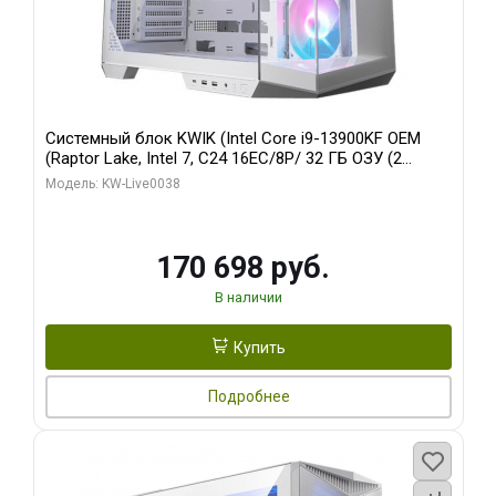
Системный блок KWIK (Intel Core i9-13900KF OEM
(Raptor Lake, Intel 7, C24 16EC/8P/ 32 ГБ ОЗУ (2
модуля)/ Gigabyte RX9070XT GAMING OC 16GB GDDR6
Модель: KW-Live0038
256bit 2xDP 2/ 960 ГБ SSD)
170 698 руб.
В наличии
Купить
Подробнее