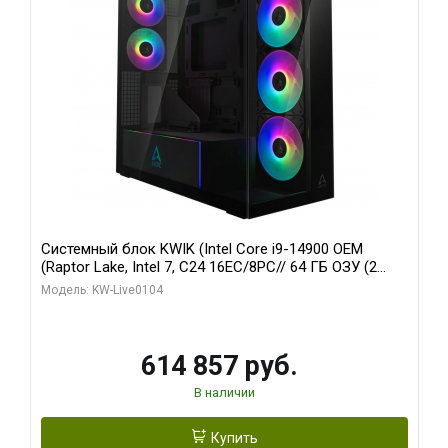
Системный блок KWIK (Intel Core i9-14900 OEM
(Raptor Lake, Intel 7, C24 16EC/8PC// 64 ГБ ОЗУ (2
модуля)/ Afox RTX4090 24GB GDDR6X 384-Bit 3xDP
Модель: KW-Live0104
HDMI ATX Turbo/ 1 ТБ SSD)
614 857 руб.
В наличии
Купить