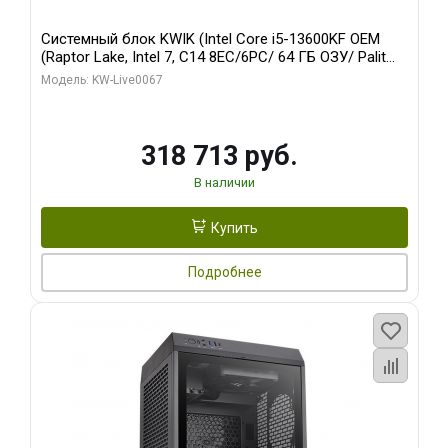
Системный блок KWIK (Intel Core i5-13600KF OEM
(Raptor Lake, Intel 7, C14 8EC/6PC/ 64 ГБ ОЗУ/ Palit
RTX5080 GAMINGPRO OC 16GB GDDR7 256bit 3xDP
Модель: KW-Live0067
HD/ 960 ГБ SSD)
318 713 руб.
В наличии
Купить
Подробнее