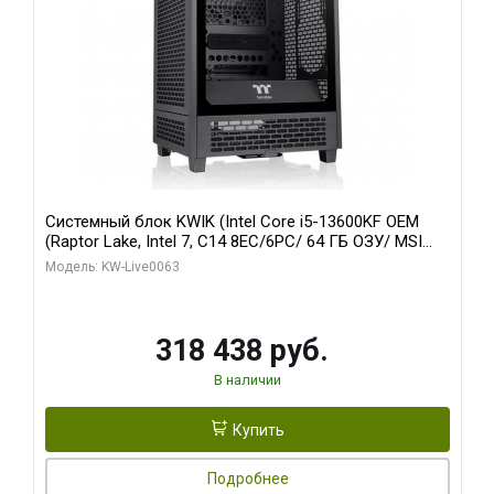
Системный блок KWIK (Intel Core i5-13600KF OEM
(Raptor Lake, Intel 7, C14 8EC/6PC/ 64 ГБ ОЗУ/ MSI
RTX5080 VENTUS 3X OC 16GB GDDR7 256bit 3xDP
Модель: KW-Live0063
HDMI/ 512 ГБ SSD)
318 438 руб.
В наличии
Купить
Подробнее