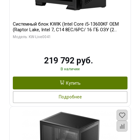
Системный блок KWIK (Intel Core i5-13600KF OEM
(Raptor Lake, Intel 7, C14 8EC/6PC/ 16 ГБ ОЗУ (2
модуля)/ Palit RTX5080 GAMINGPRO OC 16GB GDDR7
Модель: KW-Live0041
256bit 3xDP HD/ 512 ГБ SSD)
219 792 руб.
В наличии
Купить
Подробнее