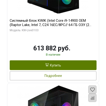
Системный блок KWIK (Intel Core i9-14900 OEM
(Raptor Lake, Intel 7, C24 16EC/8PC// 64 ГБ ОЗУ (2
модуля)/ Afox RTX4090 24GB GDDR6X 384-Bit 3xDP
Модель: KW-Live0103
HDMI ATX Turbo/ 960 ГБ SSD)
613 882 руб.
В наличии
Купить
Подробнее