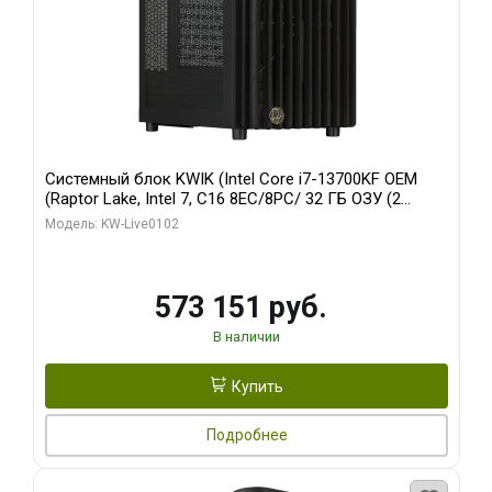
Системный блок KWIK (Intel Core i7-13700KF OEM
(Raptor Lake, Intel 7, C16 8EC/8PC/ 32 ГБ ОЗУ (2
модуля)/ Afox RTX4090 24GB GDDR6X 384-Bit 3xDP
Модель: KW-Live0102
HDMI ATX Turbo/ 960 ГБ SSD)
573 151 руб.
В наличии
Купить
Подробнее