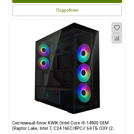
Подробнее
Системный блок KWIK (Intel Core i9-14900 OEM
(Raptor Lake, Intel 7, C24 16EC/8PC// 64 ГБ ОЗУ (2
модуля)/ Afox RTX4090 24GB GDDR6X 384-Bit 3xDP