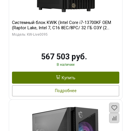
Системный блок KWIK (Intel Core i7-13700KF OEM
(Raptor Lake, Intel 7, C16 8EC/8PC/ 32 ГБ ОЗУ (2
модуля)/ Afox RTX4090 24GB GDDR6X 384-Bit 3xDP
Модель: KW-Live0095
HDMI ATX Turbo/ 512 ГБ SSD)
567 503 руб.
В наличии
Купить
Подробнее