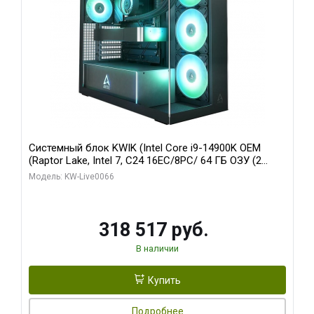
Системный блок KWIK (Intel Core i9-14900K OEM
(Raptor Lake, Intel 7, C24 16EC/8PC/ 64 ГБ ОЗУ (2
модуля)/ Gigabyte RTX5080 XTREME WATERFORCE
Модель: KW-Live0066
16GB GDDR7 256bit/ 1 ТБ SSD)
318 517 руб.
В наличии
Купить
Подробнее