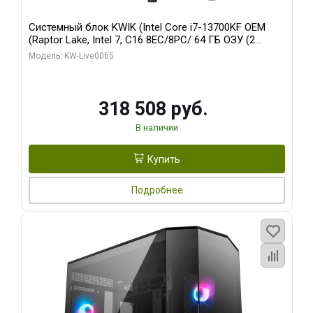
Системный блок KWIK (Intel Core i7-13700KF OEM
(Raptor Lake, Intel 7, C16 8EC/8PC/ 64 ГБ ОЗУ (2
модуля)/ ASUS RTX5080 PROART OC 16GB GDDR7
Модель: KW-Live0065
256bit Type-C DP 2/ 1 ТБ SSD)
318 508 руб.
В наличии
Купить
Подробнее