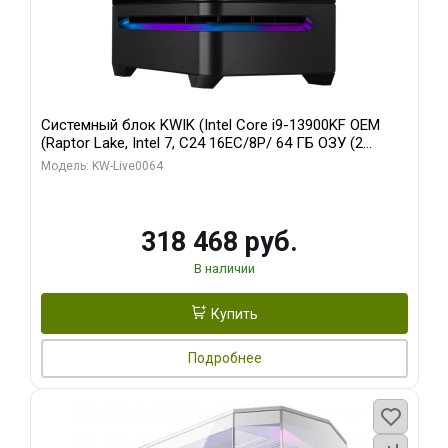
Системный блок KWIK (Intel Core i9-13900KF OEM
(Raptor Lake, Intel 7, C24 16EC/8P/ 64 ГБ ОЗУ (2
модуля)/ ASUS RTX5080 PROART OC 16GB GDDR7
Модель: KW-Live0064
256bit Type-C DP 2/ 512 ГБ SSD)
318 468 руб.
В наличии
Купить
Подробнее