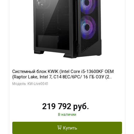
Системный блок KWIK (Intel Core i5-13600KF OEM
(Raptor Lake, Intel 7, C14 8EC/6PC/ 16 ГБ ОЗУ (2
модуля)/ Palit RTX5080 GAMINGPRO OC 16GB GDDR7
Модель: KW-Live0041
256bit 3xDP HD/ 512 ГБ SSD)
219 792 руб.
В наличии
Купить