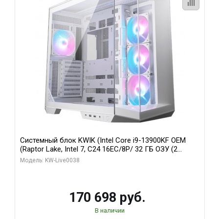
Системный блок KWIK (Intel Core i9-13900KF OEM
(Raptor Lake, Intel 7, C24 16EC/8P/ 32 ГБ ОЗУ (2
модуля)/ Gigabyte RX9070XT GAMING OC 16GB GDDR6
Модель: KW-Live0038
256bit 2xDP 2/ 960 ГБ SSD)
170 698 руб.
В наличии