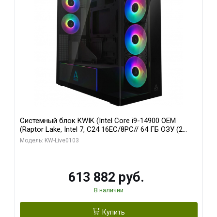
Системный блок KWIK (Intel Core i9-14900 OEM
(Raptor Lake, Intel 7, C24 16EC/8PC// 64 ГБ ОЗУ (2
модуля)/ Afox RTX4090 24GB GDDR6X 384-Bit 3xDP
Модель: KW-Live0103
HDMI ATX Turbo/ 960 ГБ SSD)
613 882 руб.
В наличии
Купить