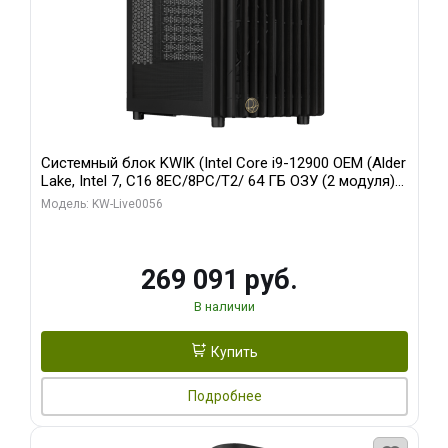
Системный блок KWIK (Intel Core i9-12900 OEM (Alder
Lake, Intel 7, C16 8EC/8PC/T2/ 64 ГБ ОЗУ (2 модуля)/
Palit RTX5080 INFINITY 3 OC 16GB GDDR7 256bit 3xDP
Модель: KW-Live0056
H/ 1 ТБ SSD)
269 091 руб.
В наличии
Купить
Подробнее