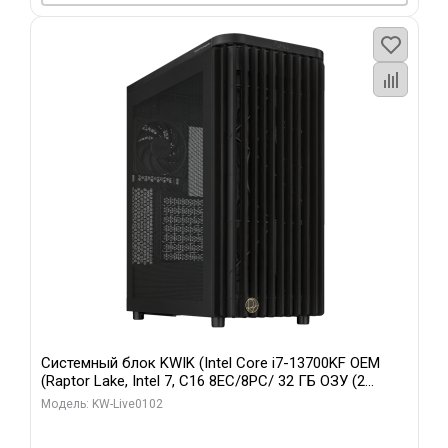
Системный блок KWIK (Intel Core i7-13700KF OEM
(Raptor Lake, Intel 7, C16 8EC/8PC/ 32 ГБ ОЗУ (2
модуля)/ Afox RTX4090 24GB GDDR6X 384-Bit 3xDP
Модель: KW-Live0102
HDMI ATX Turbo/ 960 ГБ SSD)