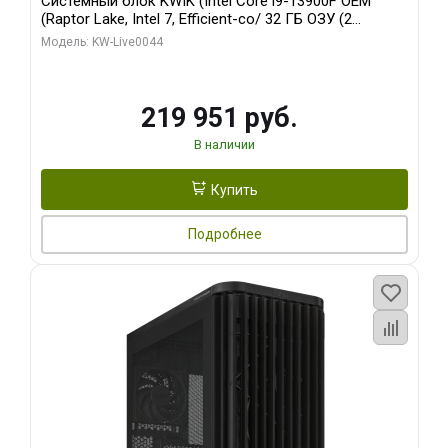
Системный блок KWIK (Intel Core i9-13900F OEM
(Raptor Lake, Intel 7, Efficient-co/ 32 ГБ ОЗУ (2
модуля)/ Gigabyte RTX5070Ti AERO OC 16GB GDDR7
Модель: KW-Live0044
256bit 3xDP HD/ 512 ГБ SSD)
219 951 руб.
В наличии
Купить
Подробнее