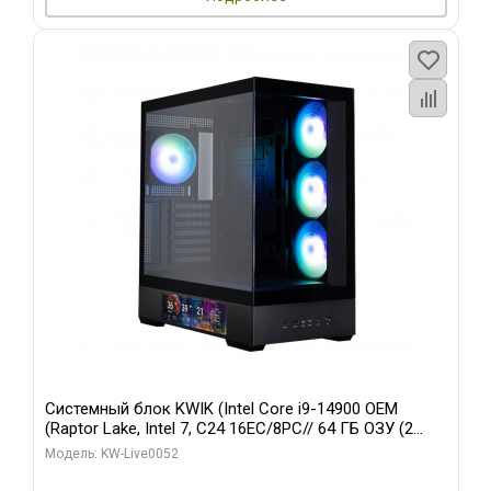
Системный блок KWIK (Intel Core i9-14900 OEM
(Raptor Lake, Intel 7, C24 16EC/8PC// 64 ГБ ОЗУ (2
модуля)/ Palit RTX5080 GAMINGPRO OC 16GB GDDR7
Модель: KW-Live0052
256bit 3xDP HD/ 512 ГБ SSD)