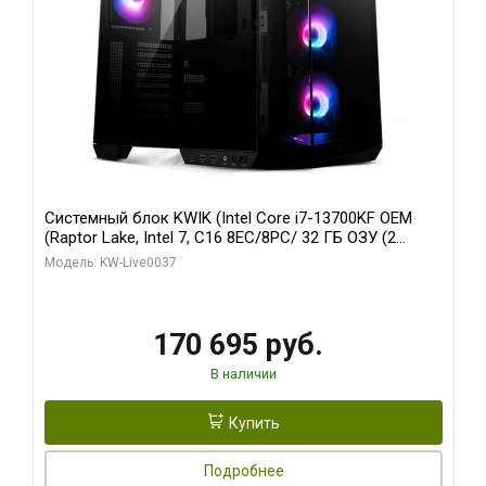
Системный блок KWIK (Intel Core i7-13700KF OEM
(Raptor Lake, Intel 7, C16 8EC/8PC/ 32 ГБ ОЗУ (2
модуля)/ Gigabyte RTX5070 AERO OC 12GB GDDR7
Модель: KW-Live0037
192bit 3xDP HDMI/ 1 ТБ SSD)
170 695 руб.
В наличии
Купить
Подробнее