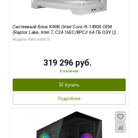
Системный блок KWIK (Intel Core i9-14900 OEM
(Raptor Lake, Intel 7, C24 16EC/8PC// 64 ГБ ОЗУ (2
модуля)/ Gigabyte RTX5080 XTREME WATERFORCE
Модель: KW-Live0070
16GB GDDR7 256bit/ 960 ГБ SSD)
319 296 руб.
В наличии
Купить
Подробнее