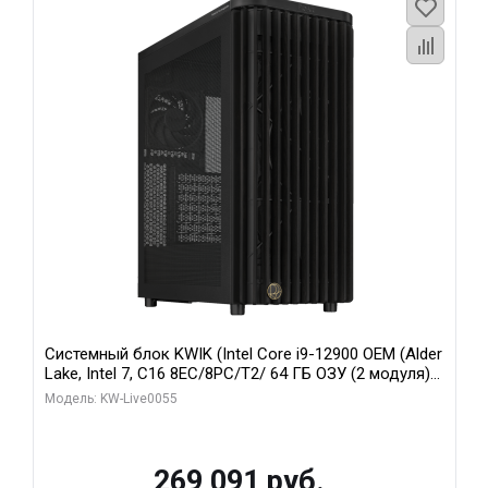
Системный блок KWIK (Intel Core i9-12900 OEM (Alder
Lake, Intel 7, C16 8EC/8PC/T2/ 64 ГБ ОЗУ (2 модуля)/
MSI RTX5080 SHADOW 3X OC 16GB GDDR7 256bit 3xDP
Модель: KW-Live0055
HDMI/ 1 ТБ SSD)
269 091 руб.