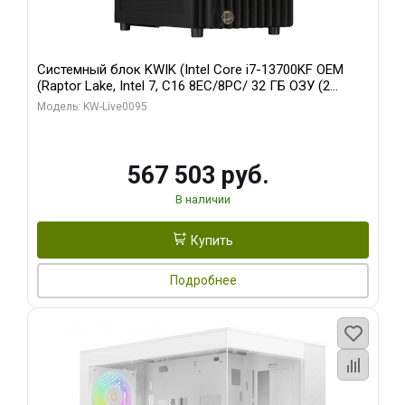
Системный блок KWIK (Intel Core i7-13700KF OEM
(Raptor Lake, Intel 7, C16 8EC/8PC/ 32 ГБ ОЗУ (2
модуля)/ Afox RTX4090 24GB GDDR6X 384-Bit 3xDP
Модель: KW-Live0095
HDMI ATX Turbo/ 512 ГБ SSD)
567 503 руб.
В наличии
Купить
Подробнее