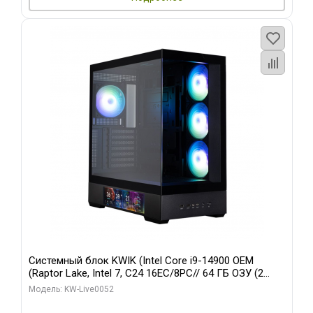
Системный блок KWIK (Intel Core i9-14900 OEM
(Raptor Lake, Intel 7, C24 16EC/8PC// 64 ГБ ОЗУ (2
модуля)/ Palit RTX5080 GAMINGPRO OC 16GB GDDR7
Модель: KW-Live0052
256bit 3xDP HD/ 512 ГБ SSD)