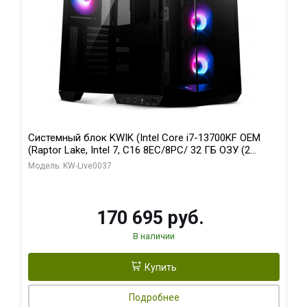
Системный блок KWIK (Intel Core i7-13700KF OEM
(Raptor Lake, Intel 7, C16 8EC/8PC/ 32 ГБ ОЗУ (2
модуля)/ Gigabyte RTX5070 AERO OC 12GB GDDR7
Модель: KW-Live0037
192bit 3xDP HDMI/ 1 ТБ SSD)
170 695 руб.
В наличии
Купить
Подробнее