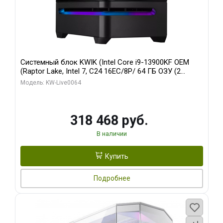
Системный блок KWIK (Intel Core i9-13900KF OEM
(Raptor Lake, Intel 7, C24 16EC/8P/ 64 ГБ ОЗУ (2
модуля)/ ASUS RTX5080 PROART OC 16GB GDDR7
Модель: KW-Live0064
256bit Type-C DP 2/ 512 ГБ SSD)
318 468 руб.
В наличии
Купить
Подробнее