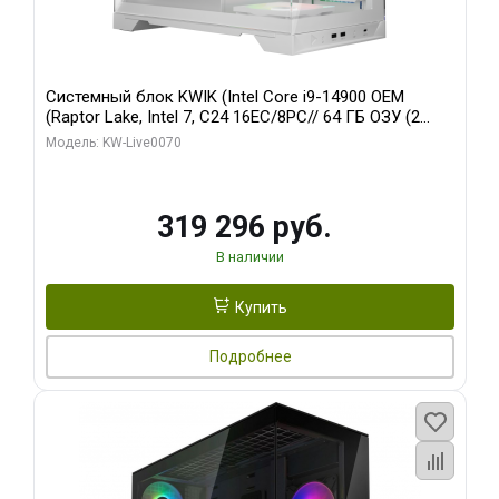
Системный блок KWIK (Intel Core i9-14900 OEM
(Raptor Lake, Intel 7, C24 16EC/8PC// 64 ГБ ОЗУ (2
модуля)/ Gigabyte RTX5080 XTREME WATERFORCE
Модель: KW-Live0070
16GB GDDR7 256bit/ 960 ГБ SSD)
319 296 руб.
В наличии
Купить
Подробнее