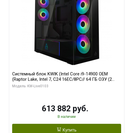
Системный блок KWIK (Intel Core i9-14900 OEM
(Raptor Lake, Intel 7, C24 16EC/8PC// 64 ГБ ОЗУ (2
модуля)/ Afox RTX4090 24GB GDDR6X 384-Bit 3xDP
Модель: KW-Live0103
HDMI ATX Turbo/ 960 ГБ SSD)
613 882 руб.
В наличии
Купить