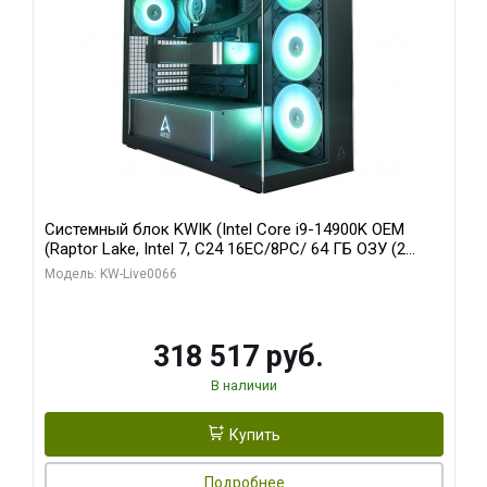
Системный блок KWIK (Intel Core i9-14900K OEM
(Raptor Lake, Intel 7, C24 16EC/8PC/ 64 ГБ ОЗУ (2
модуля)/ Gigabyte RTX5080 XTREME WATERFORCE
Модель: KW-Live0066
16GB GDDR7 256bit/ 1 ТБ SSD)
318 517 руб.
В наличии
Купить
Подробнее