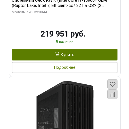
Системный блок KWIK (Intel Core i9-13900F OEM
(Raptor Lake, Intel 7, Efficient-co/ 32 ГБ ОЗУ (2
модуля)/ Gigabyte RTX5070Ti AERO OC 16GB GDDR7
Модель: KW-Live0044
256bit 3xDP HD/ 512 ГБ SSD)
219 951 руб.
В наличии
Купить
Подробнее