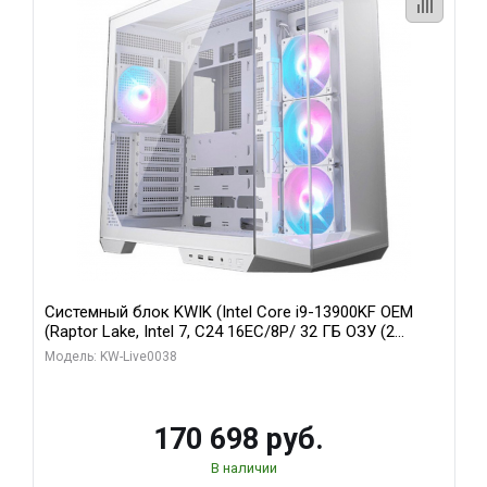
Системный блок KWIK (Intel Core i9-13900KF OEM
(Raptor Lake, Intel 7, C24 16EC/8P/ 32 ГБ ОЗУ (2
модуля)/ Gigabyte RX9070XT GAMING OC 16GB GDDR6
Модель: KW-Live0038
256bit 2xDP 2/ 960 ГБ SSD)
170 698 руб.
В наличии