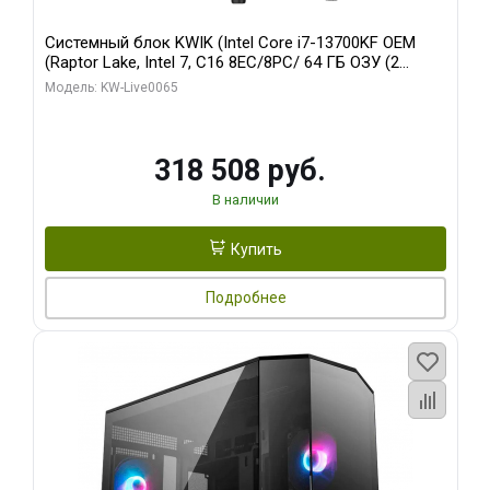
Системный блок KWIK (Intel Core i7-13700KF OEM
(Raptor Lake, Intel 7, C16 8EC/8PC/ 64 ГБ ОЗУ (2
модуля)/ ASUS RTX5080 PROART OC 16GB GDDR7
Модель: KW-Live0065
256bit Type-C DP 2/ 1 ТБ SSD)
318 508 руб.
В наличии
Купить
Подробнее