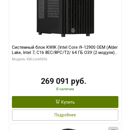
Системный блок KWIK (Intel Core i9-12900 OEM (Alder
Lake, Intel 7, C16 8EC/8PC/T2/ 64 ГБ ОЗУ (2 модуля)/
Palit RTX5080 INFINITY 3 OC 16GB GDDR7 256bit 3xDP
Модель: KW-Live0056
H/ 1 ТБ SSD)
269 091 руб.
В наличии
Купить
Подробнее