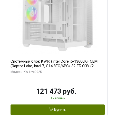
Системный блок KWIK (Intel Core i5-13600KF OEM
(Raptor Lake, Intel 7, C14 8EC/6PC/ 32 ГБ ОЗУ (2
модуля)/ Gigabyte RTX5060 WINDFORCE OC 8GB
Модель: KW-Live0025
GDDR7 128bit 3xDP / 960 ГБ SSD)
121 473 руб.
В наличии
Купить