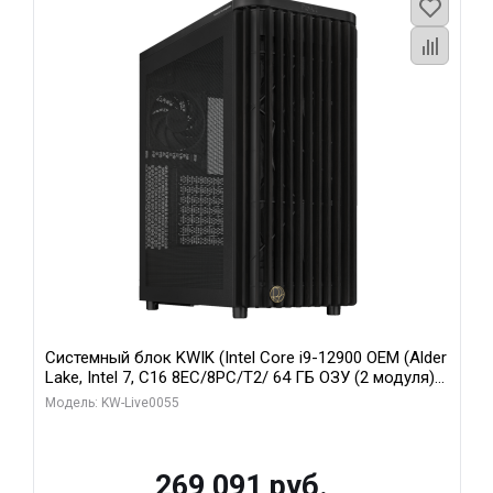
Системный блок KWIK (Intel Core i9-12900 OEM (Alder
Lake, Intel 7, C16 8EC/8PC/T2/ 64 ГБ ОЗУ (2 модуля)/
MSI RTX5080 SHADOW 3X OC 16GB GDDR7 256bit 3xDP
Модель: KW-Live0055
HDMI/ 1 ТБ SSD)
269 091 руб.