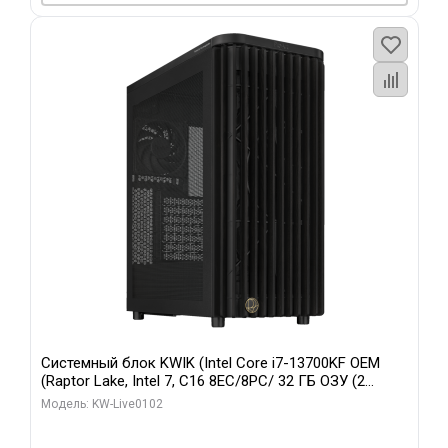
Системный блок KWIK (Intel Core i7-13700KF OEM
(Raptor Lake, Intel 7, C16 8EC/8PC/ 32 ГБ ОЗУ (2
модуля)/ Afox RTX4090 24GB GDDR6X 384-Bit 3xDP
Модель: KW-Live0102
HDMI ATX Turbo/ 960 ГБ SSD)