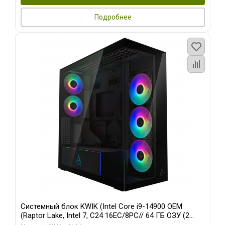
Подробнее
Системный блок KWIK (Intel Core i9-14900 OEM
(Raptor Lake, Intel 7, C24 16EC/8PC// 64 ГБ ОЗУ (2
модуля)/ Afox RTX4090 24GB GDDR6X 384-Bit 3xDP