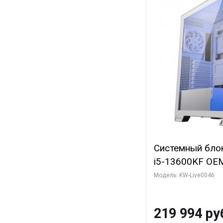
Системный блок 
i5-13600KF OEM 
7, C14 8EC/6PC
Модель: KW-Live0046
Gigabyte RTX5
8GB GDDR7 128b
219 994 ру
SSD)