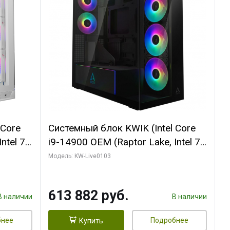
 Core
Системный блок KWIK (Intel Core
ntel 7,
i9-14900 OEM (Raptor Lake, Intel 7,
(2
C24 16EC/8PC// 64 ГБ ОЗУ (2
Модель: KW-Live0103
модуля)/ Afox RTX4090 24GB
B
GDDR6X 384-Bit 3xDP HDMI ATX
613 882 руб.
Turbo/ 960 ГБ SSD)
В наличии
В наличии
бнее
Подробнее
Купить