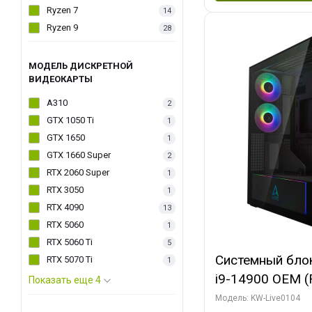
Ryzen 7
14
Ryzen 9
28
МОДЕЛЬ ДИСКРЕТНОЙ
ВИДЕОКАРТЫ
A310
2
GTX 1050 Ti
1
GTX 1650
1
GTX 1660 Super
2
RTX 2060 Super
1
RTX 3050
1
RTX 4090
13
RTX 5060
1
RTX 5060 Ti
5
Системный блок 
RTX 5070 Ti
1
i9-14900 OEM (Ra
Показать еще 4
C24 16EC/8PC//
Модель: KW-Live0104