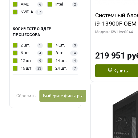
AMD
Intel
6
2
NVIDIA
57
Системный блок 
i9-13900F OEM (
КОЛИЧЕСТВО ЯДЕР
7, Efficient-co/
Модель: KW-Live0044
ПРОЦЕССОРА
модуля)/ Gigab
2 шт.
4 шт.
1
3
AERO OC 16GB 
6 шт.
8 шт.
219 951 ру
4
14
HD/ 512 ГБ SSD
12 шт.
14 шт.
9
4
16 шт.
24 шт.
23
7
Купить
Сбросить
Выберите фильтры