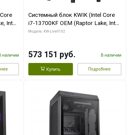
 Core
Системный блок KWIK (Intel Core
, Intel
i7-13700KF OEM (Raptor Lake, Intel
(2
7, C16 8EC/8PC/ 32 ГБ ОЗУ (2
Модель: KW-Live0102
ROART
модуля)/ Afox RTX4090 24GB
e-C DP
GDDR6X 384-Bit 3xDP HDMI ATX
573 151 руб.
Turbo/ 960 ГБ SSD)
В наличии
В наличии
бнее
Подробнее
Купить