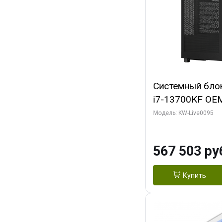
Системный блок 
i7-13700KF OEM 
7, C16 8EC/8PC
Модель: KW-Live0095
модуля)/ Afox
GDDR6X 384-Bi
567 503 ру
Turbo/ 512 ГБ 
Купить