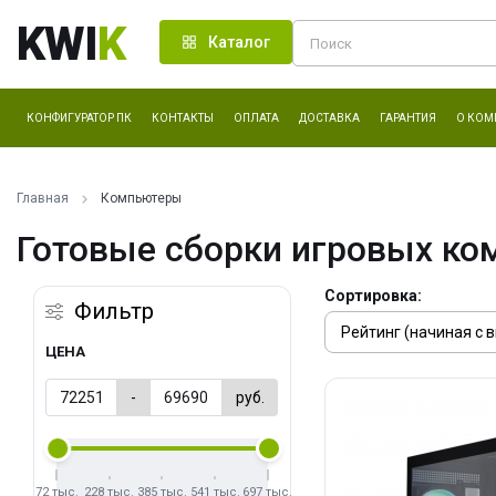
KWI
K
Каталог
КОНФИГУРАТОР ПК
КОНТАКТЫ
ОПЛАТА
ДОСТАВКА
ГАРАНТИЯ
О КОМ
Главная
Компьютеры
Готовые сборки игровых ко
Сортировка:
Фильтр
ЦЕНА
-
руб.
72 тыс.
228 тыс.
385 тыс.
541 тыс.
697 тыс.