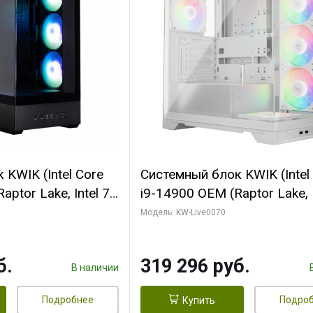
KWIK (Intel Core
Системный блок KWIK (Intel
ptor Lake, Intel 7,
i9-14900 OEM (Raptor Lake, I
 64 ГБ ОЗУ (2
C24 16EC/8PC// 64 ГБ ОЗУ 
Модель: KW-Live0070
 RTX5080
модуля)/ Gigabyte RTX5080
 16GB GDDR7
XTREME WATERFORCE 16G
б.
319 296 руб.
/ 512 ГБ SSD)
GDDR7 256bit/ 960 ГБ SSD)
В наличии
Подробнее
Подро
Купить