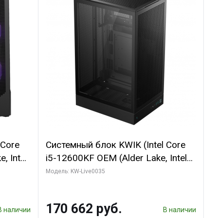
 Core
Системный блок KWIK (Intel Core
, Intel
i5-12600KF OEM (Alder Lake, Intel
(2
7, C10 4EC/6PC// 64 ГБ ОЗУ/ Ninja
Модель: KW-Live0035
Sinotex GTX1650 4GB 128bit
R7
GDDR6 DVI DP HDMI 2/ 960 ГБ
170 662 руб.
D)
SSD)
В наличии
В наличии