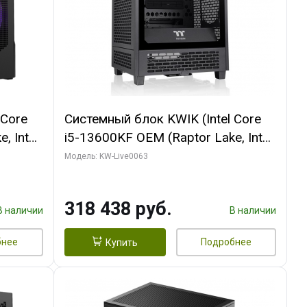
 Core
Системный блок KWIK (Intel Core
, Intel
i5-13600KF OEM (Raptor Lake, Intel
Palit
7, C14 8EC/6PC/ 64 ГБ ОЗУ/ MSI
Модель: KW-Live0063
6GB
RTX5080 VENTUS 3X OC 16GB
0 ГБ
GDDR7 256bit 3xDP HDMI/ 512 ГБ
318 438 руб.
SSD)
В наличии
В наличии
бнее
Подробнее
Купить