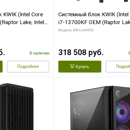
KWIK (Intel Core
Системный блок KWIK (Intel
Raptor Lake, Intel
i7-13700KF OEM (Raptor Lake
 32 ГБ ОЗУ (2
7, C16 8EC/8PC/ 64 ГБ ОЗУ 
Модель: KW-Live0065
yte RTX5070Ti
модуля)/ ASUS RTX5080 P
GDDR7 256bit 3xDP
OC 16GB GDDR7 256bit Typ
б.
318 508 руб.
)
2/ 1 ТБ SSD)
В наличии
Подробнее
Подро
Купить