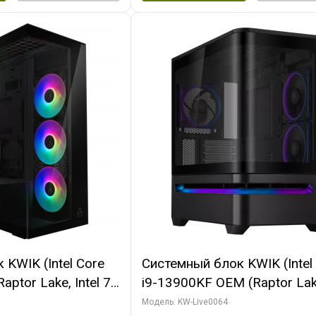
KWIK (Intel Core
Системный блок KWIK (Intel
ptor Lake, Intel 7,
i9-13900KF OEM (Raptor Lake
 64 ГБ ОЗУ (2
7, C24 16EC/8P/ 64 ГБ ОЗУ 
Модель: KW-Live0064