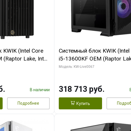
KWIK (Intel Core
Системный блок KWIK (Intel
(Raptor Lake, Intel
i5-13600KF OEM (Raptor Lake
/ 32 ГБ ОЗУ (2
7, C14 8EC/6PC/ 64 ГБ ОЗУ/ 
Модель: KW-Live0067
 RTX4090 24GB
RTX5080 GAMINGPRO OC 1
t 3xDP HDMI ATX
GDDR7 256bit 3xDP HD/ 96
б.
318 713 руб.
SSD)
SSD)
В наличии
Подробнее
Подро
Купить