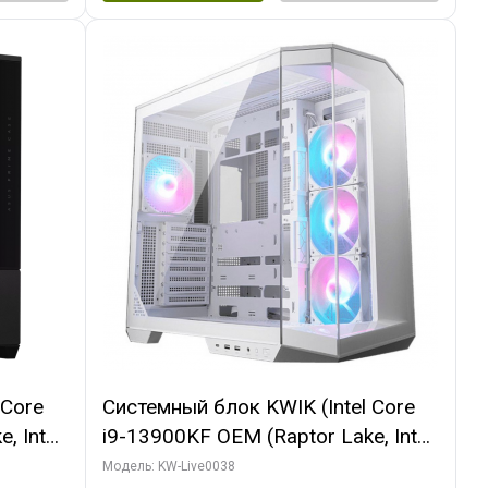
 Core
Системный блок KWIK (Intel Core
, Intel
i9-13900KF OEM (Raptor Lake, Intel
(2
7, C24 16EC/8P/ 32 ГБ ОЗУ (2
Модель: KW-Live0038