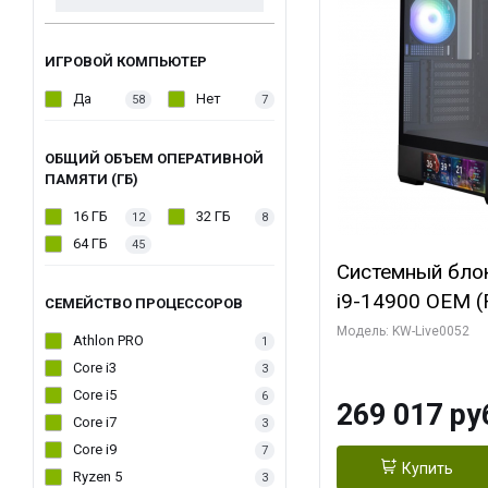
ИГРОВОЙ КОМПЬЮТЕР
Да
Нет
58
7
ОБЩИЙ ОБЪЕМ ОПЕРАТИВНОЙ
ПАМЯТИ (ГБ)
16 ГБ
32 ГБ
12
8
64 ГБ
45
Системный блок 
i9-14900 OEM (Ra
СЕМЕЙСТВО ПРОЦЕССОРОВ
C24 16EC/8PC//
Модель: KW-Live0052
Athlon PRO
1
модуля)/ Palit
Core i3
3
GAMINGPRO OC
Core i5
6
269 017 ру
256bit 3xDP HD
Core i7
3
Core i9
7
Купить
Ryzen 5
3