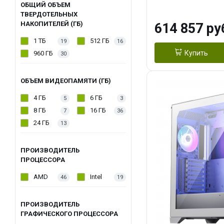
модуля)/ Afox
ОБЩИЙ ОБЪЕМ
ТВЕРДОТЕЛЬНЫХ
GDDR6X 384-Bi
НАКОПИТЕЛЕЙ (ГБ)
614 857 ру
Turbo/ 1 ТБ SS
1 ТБ
512 ГБ
19
16
Купить
960 ГБ
30
ОБЪЕМ ВИДЕОПАМЯТИ (ГБ)
4 ГБ
6 ГБ
5
3
8 ГБ
16 ГБ
7
36
24 ГБ
13
ПРОИЗВОДИТЕЛЬ
ПРОЦЕССОРА
AMD
Intel
46
19
ПРОИЗВОДИТЕЛЬ
ГРАФИЧЕСКОГО ПРОЦЕССОРА