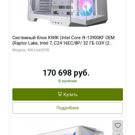
Системный блок KWIK (Intel Core i9-13900KF OEM
(Raptor Lake, Intel 7, C24 16EC/8P/ 32 ГБ ОЗУ (2
модуля)/ Gigabyte RX9070XT GAMING OC 16GB GDDR6
Модель: KW-Live0038
256bit 2xDP 2/ 960 ГБ SSD)
170 698 руб.
В наличии
Купить
Подробнее