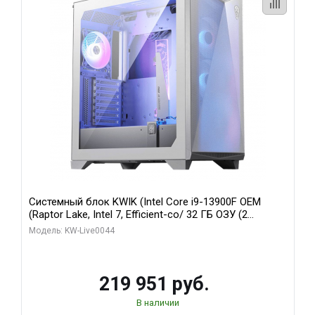
Системный блок KWIK (Intel Core i9-13900F OEM
(Raptor Lake, Intel 7, Efficient-co/ 32 ГБ ОЗУ (2
модуля)/ Gigabyte RTX5070Ti AERO OC 16GB GDDR7
Модель: KW-Live0044
256bit 3xDP HD/ 512 ГБ SSD)
219 951 руб.
В наличии