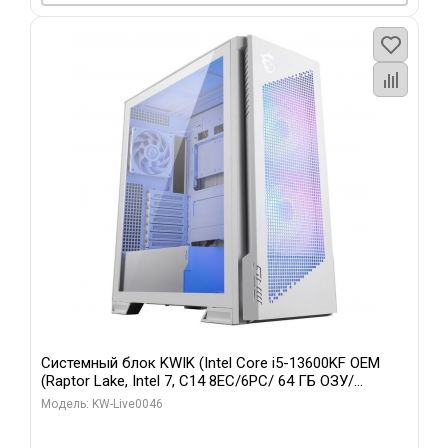
Системный блок KWIK (Intel Core i5-13600KF OEM
(Raptor Lake, Intel 7, C14 8EC/6PC/ 64 ГБ ОЗУ/
Gigabyte RTX5060Ti GAMING OC 8GB GDDR7 128bit
Модель: KW-Live0046
3xDP H/ 960 ГБ SSD)