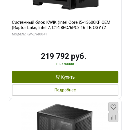
Системный блок KWIK (Intel Core i5-13600KF OEM
(Raptor Lake, Intel 7, C14 8EC/6PC/ 16 ГБ ОЗУ (2
модуля)/ Palit RTX5080 GAMINGPRO OC 16GB GDDR7
Модель: KW-Live0041
256bit 3xDP HD/ 512 ГБ SSD)
219 792 руб.
В наличии
Купить
Подробнее