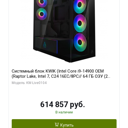
Системный блок KWIK (Intel Core i9-14900 OEM
(Raptor Lake, Intel 7, C24 16EC/8PC// 64 ГБ ОЗУ (2
модуля)/ Afox RTX4090 24GB GDDR6X 384-Bit 3xDP
Модель: KW-Live0104
HDMI ATX Turbo/ 1 ТБ SSD)
614 857 руб.
В наличии
Купить