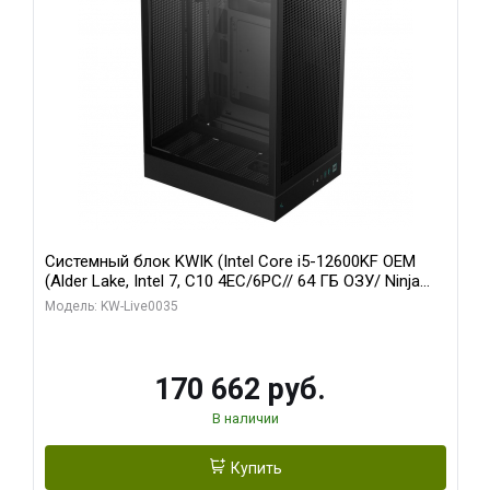
Системный блок KWIK (Intel Core i5-12600KF OEM
(Alder Lake, Intel 7, C10 4EC/6PC// 64 ГБ ОЗУ/ Ninja
Sinotex GTX1650 4GB 128bit GDDR6 DVI DP HDMI 2/
Модель: KW-Live0035
960 ГБ SSD)
170 662 руб.
В наличии
Купить