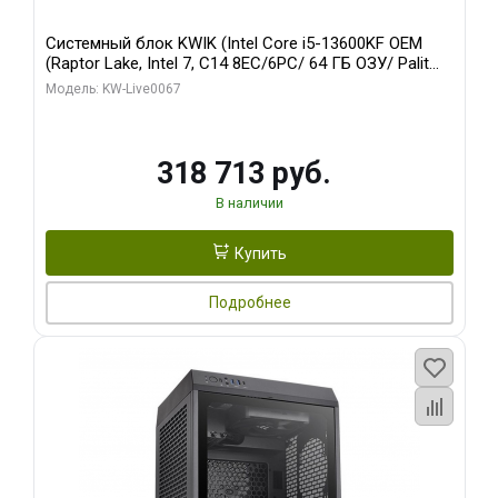
Системный блок KWIK (Intel Core i5-13600KF OEM
(Raptor Lake, Intel 7, C14 8EC/6PC/ 64 ГБ ОЗУ/ Palit
RTX5080 GAMINGPRO OC 16GB GDDR7 256bit 3xDP
Модель: KW-Live0067
HD/ 960 ГБ SSD)
318 713 руб.
В наличии
Купить
Подробнее