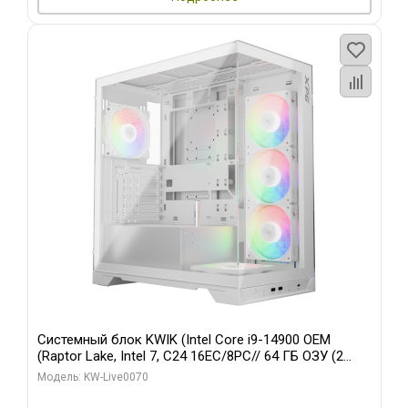
Системный блок KWIK (Intel Core i9-14900 OEM
(Raptor Lake, Intel 7, C24 16EC/8PC// 64 ГБ ОЗУ (2
модуля)/ Gigabyte RTX5080 XTREME WATERFORCE
Модель: KW-Live0070
16GB GDDR7 256bit/ 960 ГБ SSD)