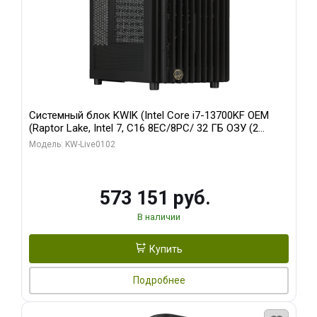
Системный блок KWIK (Intel Core i7-13700KF OEM
(Raptor Lake, Intel 7, C16 8EC/8PC/ 32 ГБ ОЗУ (2
модуля)/ Afox RTX4090 24GB GDDR6X 384-Bit 3xDP
Модель: KW-Live0102
HDMI ATX Turbo/ 960 ГБ SSD)
573 151 руб.
В наличии
Купить
Подробнее