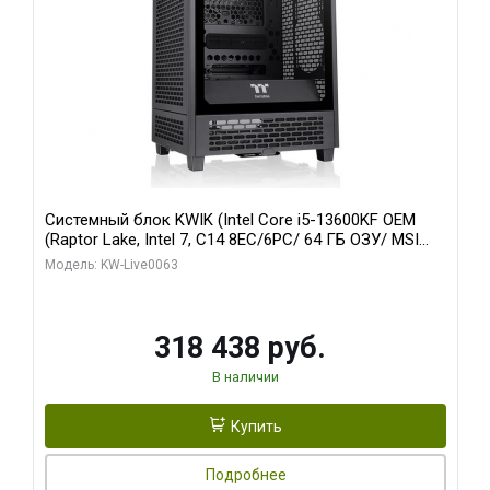
Системный блок KWIK (Intel Core i5-13600KF OEM
(Raptor Lake, Intel 7, C14 8EC/6PC/ 64 ГБ ОЗУ/ MSI
RTX5080 VENTUS 3X OC 16GB GDDR7 256bit 3xDP
Модель: KW-Live0063
HDMI/ 512 ГБ SSD)
318 438 руб.
В наличии
Купить
Подробнее