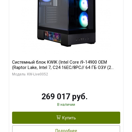
Системный блок KWIK (Intel Core i9-14900 OEM
(Raptor Lake, Intel 7, C24 16EC/8PC// 64 ГБ ОЗУ (2
модуля)/ Palit RTX5080 GAMINGPRO OC 16GB GDDR7
Модель: KW-Live0052
256bit 3xDP HD/ 512 ГБ SSD)
269 017 руб.
В наличии
Купить
Подробнее