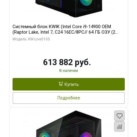
Системный блок KWIK (Intel Core i9-14900 OEM
(Raptor Lake, Intel 7, C24 16EC/8PC// 64 ГБ ОЗУ (2
модуля)/ Afox RTX4090 24GB GDDR6X 384-Bit 3xDP
Модель: KW-Live0103
HDMI ATX Turbo/ 960 ГБ SSD)
613 882 руб.
В наличии
Купить
Подробнее