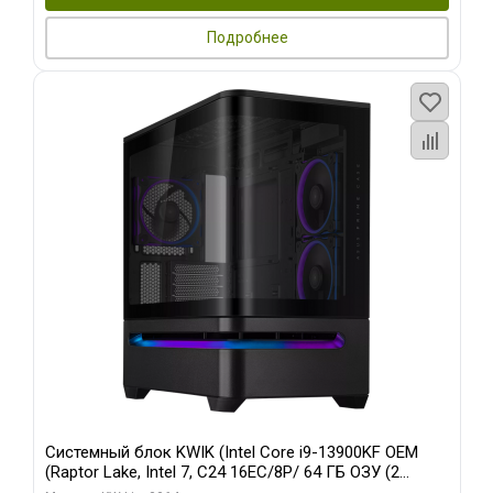
Подробнее
Системный блок KWIK (Intel Core i9-13900KF OEM
(Raptor Lake, Intel 7, C24 16EC/8P/ 64 ГБ ОЗУ (2
модуля)/ ASUS RTX5080 PROART OC 16GB GDDR7