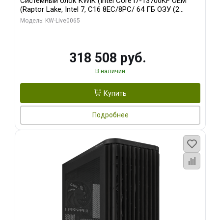
Системный блок KWIK (Intel Core i7-13700KF OEM
(Raptor Lake, Intel 7, C16 8EC/8PC/ 64 ГБ ОЗУ (2
модуля)/ ASUS RTX5080 PROART OC 16GB GDDR7
Модель: KW-Live0065
256bit Type-C DP 2/ 1 ТБ SSD)
318 508 руб.
В наличии
Купить
Подробнее