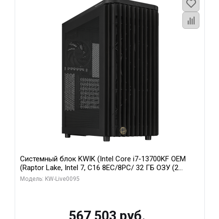
Системный блок KWIK (Intel Core i7-13700KF OEM
(Raptor Lake, Intel 7, C16 8EC/8PC/ 32 ГБ ОЗУ (2
модуля)/ Afox RTX4090 24GB GDDR6X 384-Bit 3xDP
Модель: KW-Live0095
HDMI ATX Turbo/ 512 ГБ SSD)
567 503 руб.