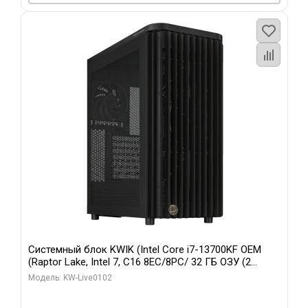
Системный блок KWIK (Intel Core i7-13700KF OEM
(Raptor Lake, Intel 7, C16 8EC/8PC/ 32 ГБ ОЗУ (2
модуля)/ Afox RTX4090 24GB GDDR6X 384-Bit 3xDP
Модель: KW-Live0102
HDMI ATX Turbo/ 960 ГБ SSD)