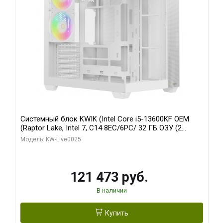
Системный блок KWIK (Intel Core i5-13600KF OEM
(Raptor Lake, Intel 7, C14 8EC/6PC/ 32 ГБ ОЗУ (2
модуля)/ Gigabyte RTX5060 WINDFORCE OC 8GB
Модель: KW-Live0025
GDDR7 128bit 3xDP / 960 ГБ SSD)
121 473 руб.
В наличии
Купить