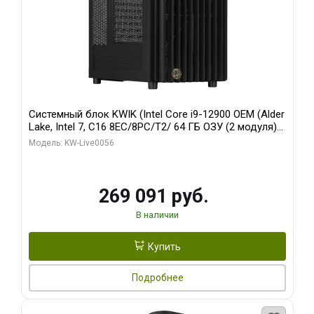
Системный блок KWIK (Intel Core i9-12900 OEM (Alder
Lake, Intel 7, C16 8EC/8PC/T2/ 64 ГБ ОЗУ (2 модуля)/
Palit RTX5080 INFINITY 3 OC 16GB GDDR7 256bit 3xDP
Модель: KW-Live0056
H/ 1 ТБ SSD)
269 091 руб.
В наличии
Купить
Подробнее