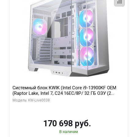
Системный блок KWIK (Intel Core i9-13900KF OEM
(Raptor Lake, Intel 7, C24 16EC/8P/ 32 ГБ ОЗУ (2
модуля)/ Gigabyte RX9070XT GAMING OC 16GB GDDR6
Модель: KW-Live0038
256bit 2xDP 2/ 960 ГБ SSD)
170 698 руб.
В наличии