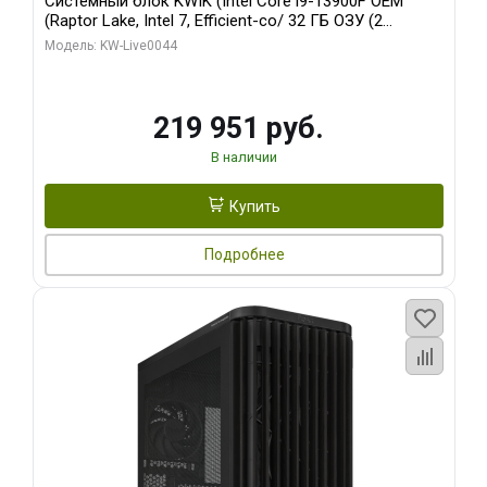
Системный блок KWIK (Intel Core i9-13900F OEM
(Raptor Lake, Intel 7, Efficient-co/ 32 ГБ ОЗУ (2
модуля)/ Gigabyte RTX5070Ti AERO OC 16GB GDDR7
Модель: KW-Live0044
256bit 3xDP HD/ 512 ГБ SSD)
219 951 руб.
В наличии
Купить
Подробнее