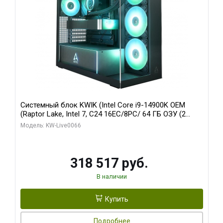
Системный блок KWIK (Intel Core i9-14900K OEM
(Raptor Lake, Intel 7, C24 16EC/8PC/ 64 ГБ ОЗУ (2
модуля)/ Gigabyte RTX5080 XTREME WATERFORCE
Модель: KW-Live0066
16GB GDDR7 256bit/ 1 ТБ SSD)
318 517 руб.
В наличии
Купить
Подробнее