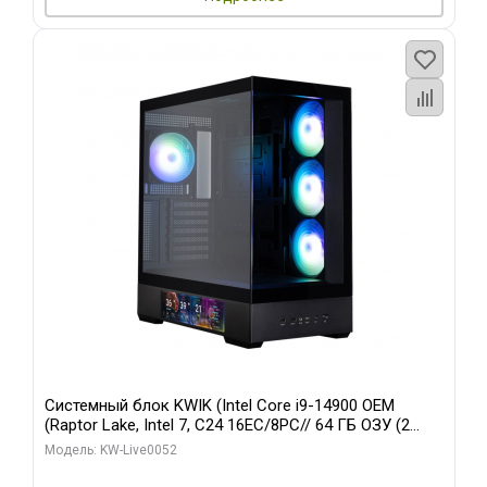
Системный блок KWIK (Intel Core i9-14900 OEM
(Raptor Lake, Intel 7, C24 16EC/8PC// 64 ГБ ОЗУ (2
модуля)/ Palit RTX5080 GAMINGPRO OC 16GB GDDR7
Модель: KW-Live0052
256bit 3xDP HD/ 512 ГБ SSD)