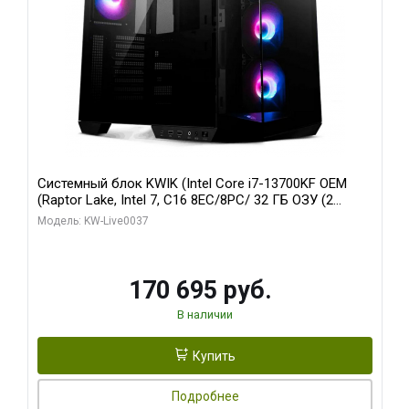
Системный блок KWIK (Intel Core i7-13700KF OEM
(Raptor Lake, Intel 7, C16 8EC/8PC/ 32 ГБ ОЗУ (2
модуля)/ Gigabyte RTX5070 AERO OC 12GB GDDR7
Модель: KW-Live0037
192bit 3xDP HDMI/ 1 ТБ SSD)
170 695 руб.
В наличии
Купить
Подробнее