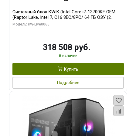
Системный блок KWIK (Intel Core i7-13700KF OEM
(Raptor Lake, Intel 7, C16 8EC/8PC/ 64 ГБ ОЗУ (2
модуля)/ ASUS RTX5080 PROART OC 16GB GDDR7
Модель: KW-Live0065
256bit Type-C DP 2/ 1 ТБ SSD)
318 508 руб.
В наличии
Купить
Подробнее