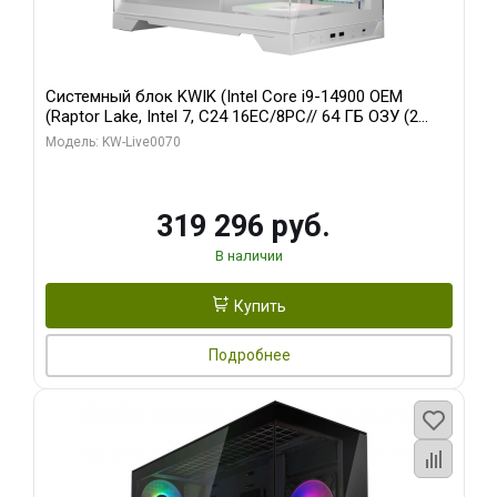
Системный блок KWIK (Intel Core i9-14900 OEM
(Raptor Lake, Intel 7, C24 16EC/8PC// 64 ГБ ОЗУ (2
модуля)/ Gigabyte RTX5080 XTREME WATERFORCE
Модель: KW-Live0070
16GB GDDR7 256bit/ 960 ГБ SSD)
319 296 руб.
В наличии
Купить
Подробнее