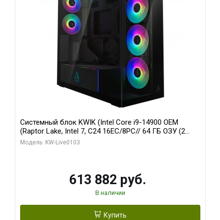
Системный блок KWIK (Intel Core i9-14900 OEM
(Raptor Lake, Intel 7, C24 16EC/8PC// 64 ГБ ОЗУ (2
модуля)/ Afox RTX4090 24GB GDDR6X 384-Bit 3xDP
Модель: KW-Live0103
HDMI ATX Turbo/ 960 ГБ SSD)
613 882 руб.
В наличии
Купить