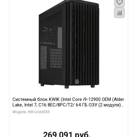
Системный блок KWIK (Intel Core i9-12900 OEM (Alder
Lake, Intel 7, C16 8EC/8PC/T2/ 64 ГБ ОЗУ (2 модуля)/
MSI RTX5080 SHADOW 3X OC 16GB GDDR7 256bit 3xDP
Модель: KW-Live0055
HDMI/ 1 ТБ SSD)
269 091 руб.