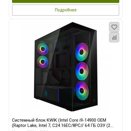
Подробнее
Системный блок KWIK (Intel Core i9-14900 OEM
(Raptor Lake, Intel 7, C24 16EC/8PC// 64 ГБ ОЗУ (2
модуля)/ Afox RTX4090 24GB GDDR6X 384-Bit 3xDP