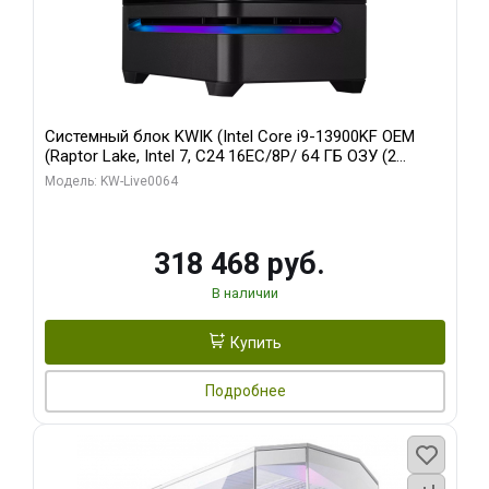
Системный блок KWIK (Intel Core i9-13900KF OEM
(Raptor Lake, Intel 7, C24 16EC/8P/ 64 ГБ ОЗУ (2
модуля)/ ASUS RTX5080 PROART OC 16GB GDDR7
Модель: KW-Live0064
256bit Type-C DP 2/ 512 ГБ SSD)
318 468 руб.
В наличии
Купить
Подробнее