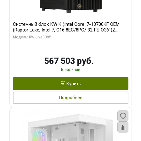
Системный блок KWIK (Intel Core i7-13700KF OEM
(Raptor Lake, Intel 7, C16 8EC/8PC/ 32 ГБ ОЗУ (2
модуля)/ Afox RTX4090 24GB GDDR6X 384-Bit 3xDP
Модель: KW-Live0095
HDMI ATX Turbo/ 512 ГБ SSD)
567 503 руб.
В наличии
Купить
Подробнее