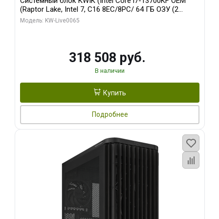
Системный блок KWIK (Intel Core i7-13700KF OEM
(Raptor Lake, Intel 7, C16 8EC/8PC/ 64 ГБ ОЗУ (2
модуля)/ ASUS RTX5080 PROART OC 16GB GDDR7
Модель: KW-Live0065
256bit Type-C DP 2/ 1 ТБ SSD)
318 508 руб.
В наличии
Купить
Подробнее