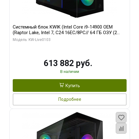
Системный блок KWIK (Intel Core i9-14900 OEM
(Raptor Lake, Intel 7, C24 16EC/8PC// 64 ГБ ОЗУ (2
модуля)/ Afox RTX4090 24GB GDDR6X 384-Bit 3xDP
Модель: KW-Live0103
HDMI ATX Turbo/ 960 ГБ SSD)
613 882 руб.
В наличии
Купить
Подробнее