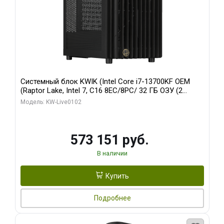
Системный блок KWIK (Intel Core i7-13700KF OEM
(Raptor Lake, Intel 7, C16 8EC/8PC/ 32 ГБ ОЗУ (2
модуля)/ Afox RTX4090 24GB GDDR6X 384-Bit 3xDP
Модель: KW-Live0102
HDMI ATX Turbo/ 960 ГБ SSD)
573 151 руб.
В наличии
Купить
Подробнее