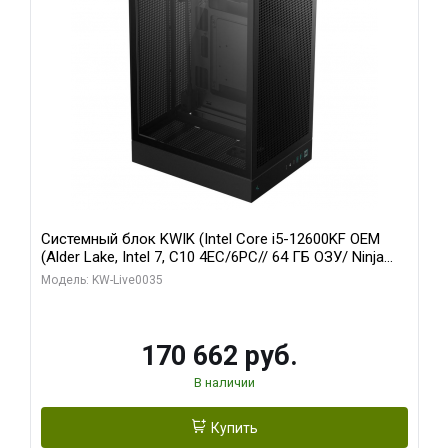
Системный блок KWIK (Intel Core i5-12600KF OEM
(Alder Lake, Intel 7, C10 4EC/6PC// 64 ГБ ОЗУ/ Ninja
Sinotex GTX1650 4GB 128bit GDDR6 DVI DP HDMI 2/
Модель: KW-Live0035
960 ГБ SSD)
170 662 руб.
В наличии
Купить