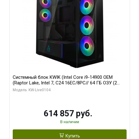
Системный блок KWIK (Intel Core i9-14900 OEM
(Raptor Lake, Intel 7, C24 16EC/8PC// 64 ГБ ОЗУ (2
модуля)/ Afox RTX4090 24GB GDDR6X 384-Bit 3xDP
Модель: KW-Live0104
HDMI ATX Turbo/ 1 ТБ SSD)
614 857 руб.
В наличии
Купить