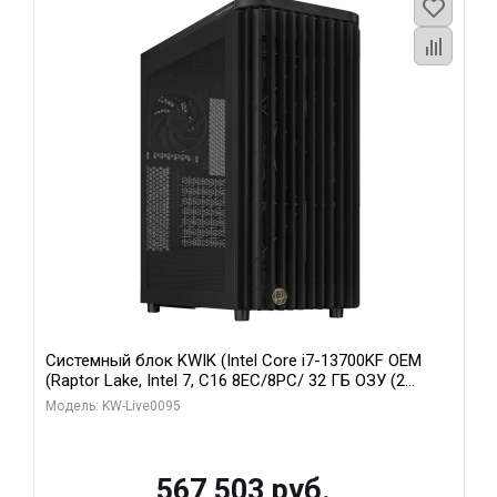
Системный блок KWIK (Intel Core i7-13700KF OEM
(Raptor Lake, Intel 7, C16 8EC/8PC/ 32 ГБ ОЗУ (2
модуля)/ Afox RTX4090 24GB GDDR6X 384-Bit 3xDP
Модель: KW-Live0095
HDMI ATX Turbo/ 512 ГБ SSD)
567 503 руб.