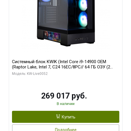
Системный блок KWIK (Intel Core i9-14900 OEM
(Raptor Lake, Intel 7, C24 16EC/8PC// 64 ГБ ОЗУ (2
модуля)/ Palit RTX5080 GAMINGPRO OC 16GB GDDR7
Модель: KW-Live0052
256bit 3xDP HD/ 512 ГБ SSD)
269 017 руб.
В наличии
Купить
Подробнее