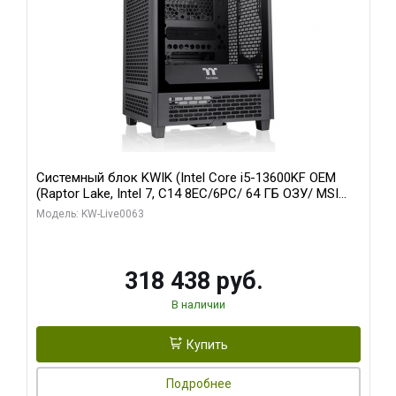
Системный блок KWIK (Intel Core i5-13600KF OEM
(Raptor Lake, Intel 7, C14 8EC/6PC/ 64 ГБ ОЗУ/ MSI
RTX5080 VENTUS 3X OC 16GB GDDR7 256bit 3xDP
Модель: KW-Live0063
HDMI/ 512 ГБ SSD)
318 438 руб.
В наличии
Купить
Подробнее