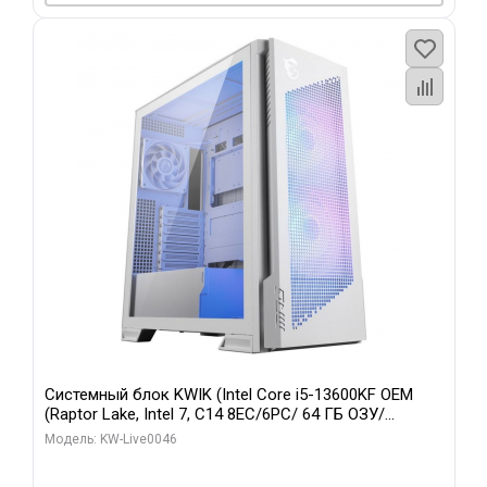
Системный блок KWIK (Intel Core i5-13600KF OEM
(Raptor Lake, Intel 7, C14 8EC/6PC/ 64 ГБ ОЗУ/
Gigabyte RTX5060Ti GAMING OC 8GB GDDR7 128bit
Модель: KW-Live0046
3xDP H/ 960 ГБ SSD)