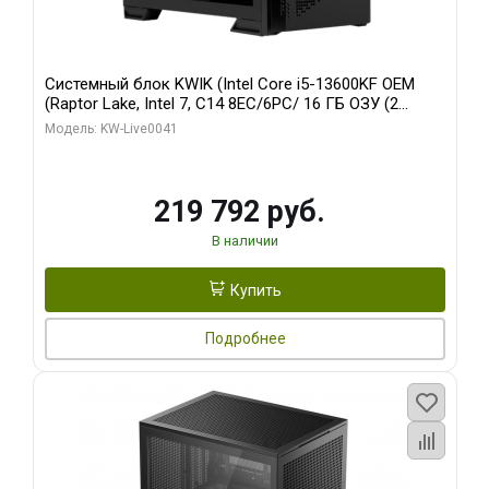
Системный блок KWIK (Intel Core i5-13600KF OEM
(Raptor Lake, Intel 7, C14 8EC/6PC/ 16 ГБ ОЗУ (2
модуля)/ Palit RTX5080 GAMINGPRO OC 16GB GDDR7
Модель: KW-Live0041
256bit 3xDP HD/ 512 ГБ SSD)
219 792 руб.
В наличии
Купить
Подробнее