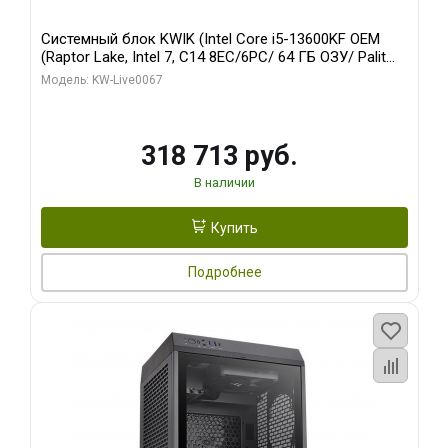
Системный блок KWIK (Intel Core i5-13600KF OEM
(Raptor Lake, Intel 7, C14 8EC/6PC/ 64 ГБ ОЗУ/ Palit
RTX5080 GAMINGPRO OC 16GB GDDR7 256bit 3xDP
Модель: KW-Live0067
HD/ 960 ГБ SSD)
318 713 руб.
В наличии
Купить
Подробнее