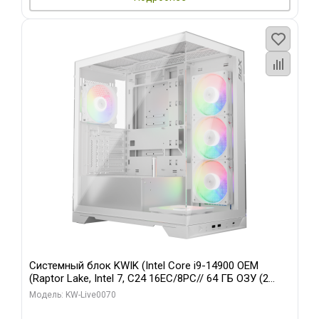
Системный блок KWIK (Intel Core i9-14900 OEM
(Raptor Lake, Intel 7, C24 16EC/8PC// 64 ГБ ОЗУ (2
модуля)/ Gigabyte RTX5080 XTREME WATERFORCE
Модель: KW-Live0070
16GB GDDR7 256bit/ 960 ГБ SSD)