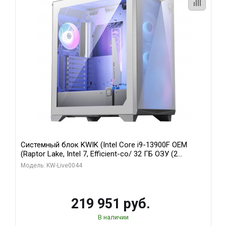
Системный блок KWIK (Intel Core i9-13900F OEM
(Raptor Lake, Intel 7, Efficient-co/ 32 ГБ ОЗУ (2
модуля)/ Gigabyte RTX5070Ti AERO OC 16GB GDDR7
Модель: KW-Live0044
256bit 3xDP HD/ 512 ГБ SSD)
219 951 руб.
В наличии