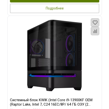
Подробнее
Системный блок KWIK (Intel Core i9-13900KF OEM
(Raptor Lake, Intel 7, C24 16EC/8P/ 64 ГБ ОЗУ (2
модуля)/ ASUS RTX5080 PROART OC 16GB GDDR7