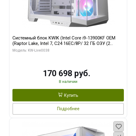
Системный блок KWIK (Intel Core i9-13900KF OEM
(Raptor Lake, Intel 7, C24 16EC/8P/ 32 ГБ ОЗУ (2
модуля)/ Gigabyte RX9070XT GAMING OC 16GB GDDR6
Модель: KW-Live0038
256bit 2xDP 2/ 960 ГБ SSD)
170 698 руб.
В наличии
Купить
Подробнее