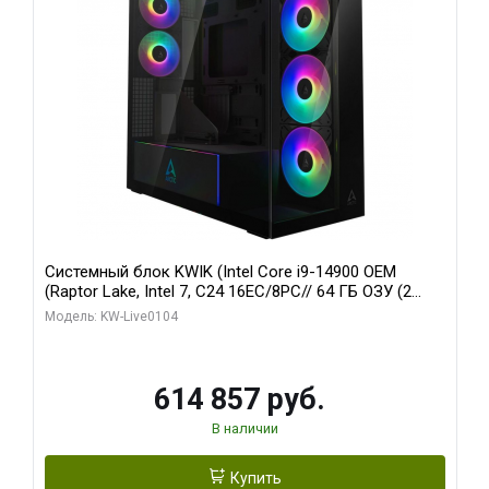
Системный блок KWIK (Intel Core i9-14900 OEM
(Raptor Lake, Intel 7, C24 16EC/8PC// 64 ГБ ОЗУ (2
модуля)/ Afox RTX4090 24GB GDDR6X 384-Bit 3xDP
Модель: KW-Live0104
HDMI ATX Turbo/ 1 ТБ SSD)
614 857 руб.
В наличии
Купить