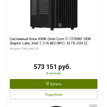
Системный блок KWIK (Intel Core i7-13700KF OEM
(Raptor Lake, Intel 7, C16 8EC/8PC/ 32 ГБ ОЗУ (2
модуля)/ Afox RTX4090 24GB GDDR6X 384-Bit 3xDP
Модель: KW-Live0102
HDMI ATX Turbo/ 960 ГБ SSD)
573 151 руб.
В наличии
Купить
Подробнее