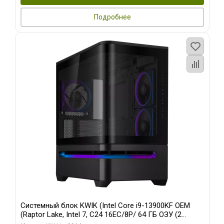
Подробнее
Системный блок KWIK (Intel Core i9-13900KF OEM
(Raptor Lake, Intel 7, C24 16EC/8P/ 64 ГБ ОЗУ (2
модуля)/ ASUS RTX5080 PROART OC 16GB GDDR7