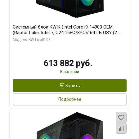
Системный блок KWIK (Intel Core i9-14900 OEM
(Raptor Lake, Intel 7, C24 16EC/8PC// 64 ГБ ОЗУ (2
модуля)/ Afox RTX4090 24GB GDDR6X 384-Bit 3xDP
Модель: KW-Live0103
HDMI ATX Turbo/ 960 ГБ SSD)
613 882 руб.
В наличии
Купить
Подробнее