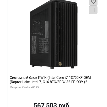
Системный блок KWIK (Intel Core i7-13700KF OEM
(Raptor Lake, Intel 7, C16 8EC/8PC/ 32 ГБ ОЗУ (2
модуля)/ Afox RTX4090 24GB GDDR6X 384-Bit 3xDP
Модель: KW-Live0095
HDMI ATX Turbo/ 512 ГБ SSD)
567 503 руб.