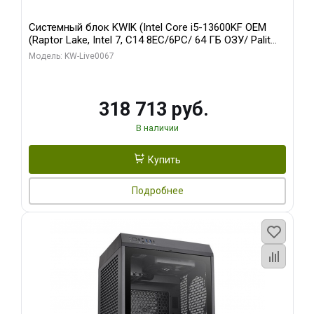
Системный блок KWIK (Intel Core i5-13600KF OEM
(Raptor Lake, Intel 7, C14 8EC/6PC/ 64 ГБ ОЗУ/ Palit
RTX5080 GAMINGPRO OC 16GB GDDR7 256bit 3xDP
Модель: KW-Live0067
HD/ 960 ГБ SSD)
318 713 руб.
В наличии
Купить
Подробнее