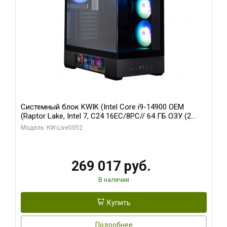
Системный блок KWIK (Intel Core i9-14900 OEM
(Raptor Lake, Intel 7, C24 16EC/8PC// 64 ГБ ОЗУ (2
модуля)/ Palit RTX5080 GAMINGPRO OC 16GB GDDR7
Модель: KW-Live0052
256bit 3xDP HD/ 512 ГБ SSD)
269 017 руб.
В наличии
Купить
Подробнее