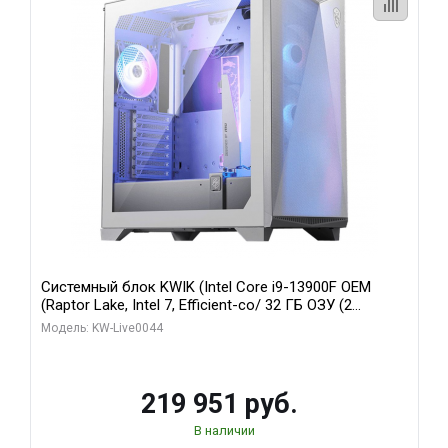
Системный блок KWIK (Intel Core i9-13900F OEM
(Raptor Lake, Intel 7, Efficient-co/ 32 ГБ ОЗУ (2
модуля)/ Gigabyte RTX5070Ti AERO OC 16GB GDDR7
Модель: KW-Live0044
256bit 3xDP HD/ 512 ГБ SSD)
219 951 руб.
В наличии