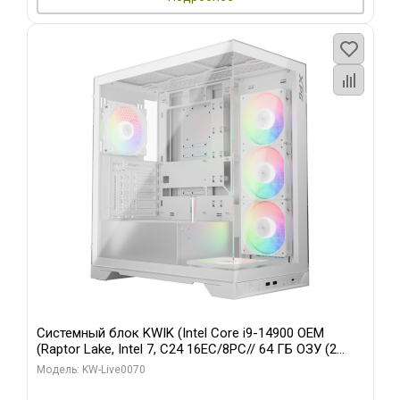
Системный блок KWIK (Intel Core i9-14900 OEM
(Raptor Lake, Intel 7, C24 16EC/8PC// 64 ГБ ОЗУ (2
модуля)/ Gigabyte RTX5080 XTREME WATERFORCE
Модель: KW-Live0070
16GB GDDR7 256bit/ 960 ГБ SSD)