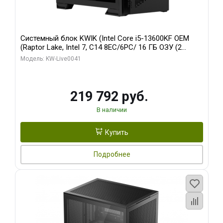
Системный блок KWIK (Intel Core i5-13600KF OEM
(Raptor Lake, Intel 7, C14 8EC/6PC/ 16 ГБ ОЗУ (2
модуля)/ Palit RTX5080 GAMINGPRO OC 16GB GDDR7
Модель: KW-Live0041
256bit 3xDP HD/ 512 ГБ SSD)
219 792 руб.
В наличии
Купить
Подробнее