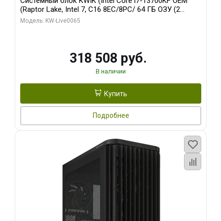
Системный блок KWIK (Intel Core i7-13700KF OEM
(Raptor Lake, Intel 7, C16 8EC/8PC/ 64 ГБ ОЗУ (2
модуля)/ ASUS RTX5080 PROART OC 16GB GDDR7
Модель: KW-Live0065
256bit Type-C DP 2/ 1 ТБ SSD)
318 508 руб.
В наличии
Купить
Подробнее