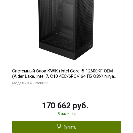
Системный блок KWIK (Intel Core i5-12600KF OEM
(Alder Lake, Intel 7, C10 4EC/6PC// 64 ГБ ОЗУ/ Ninja
Sinotex GTX1650 4GB 128bit GDDR6 DVI DP HDMI 2/
Модель: KW-Live0035
960 ГБ SSD)
170 662 руб.
В наличии
Купить