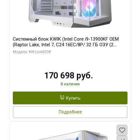
Системный блок KWIK (Intel Core i9-13900KF OEM
(Raptor Lake, Intel 7, C24 16EC/8P/ 32 ГБ ОЗУ (2
модуля)/ Gigabyte RX9070XT GAMING OC 16GB GDDR6
Модель: KW-Live0038
256bit 2xDP 2/ 960 ГБ SSD)
170 698 руб.
В наличии
Купить
Подробнее