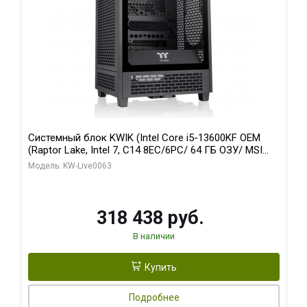
Системный блок KWIK (Intel Core i5-13600KF OEM
(Raptor Lake, Intel 7, C14 8EC/6PC/ 64 ГБ ОЗУ/ MSI
RTX5080 VENTUS 3X OC 16GB GDDR7 256bit 3xDP
Модель: KW-Live0063
HDMI/ 512 ГБ SSD)
318 438 руб.
В наличии
Купить
Подробнее