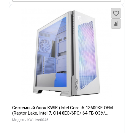
Системный блок KWIK (Intel Core i5-13600KF OEM
(Raptor Lake, Intel 7, C14 8EC/6PC/ 64 ГБ ОЗУ/
Gigabyte RTX5060Ti GAMING OC 8GB GDDR7 128bit
Модель: KW-Live0046
3xDP H/ 960 ГБ SSD)