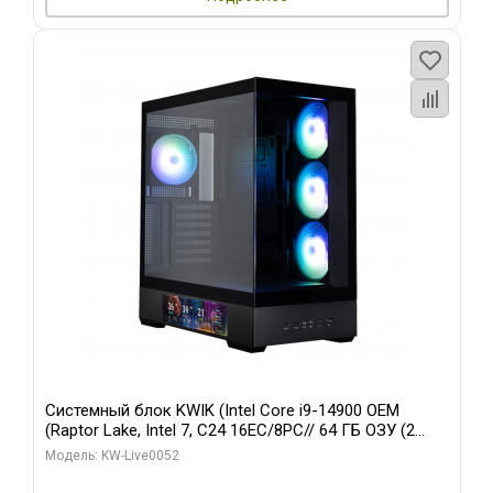
Системный блок KWIK (Intel Core i9-14900 OEM
(Raptor Lake, Intel 7, C24 16EC/8PC// 64 ГБ ОЗУ (2
модуля)/ Palit RTX5080 GAMINGPRO OC 16GB GDDR7
Модель: KW-Live0052
256bit 3xDP HD/ 512 ГБ SSD)