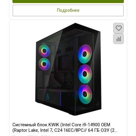
Подробнее
Системный блок KWIK (Intel Core i9-14900 OEM
(Raptor Lake, Intel 7, C24 16EC/8PC// 64 ГБ ОЗУ (2
модуля)/ Afox RTX4090 24GB GDDR6X 384-Bit 3xDP