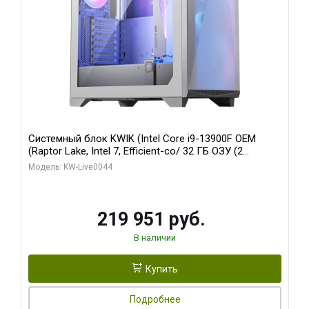
Системный блок KWIK (Intel Core i9-13900F OEM
(Raptor Lake, Intel 7, Efficient-co/ 32 ГБ ОЗУ (2
модуля)/ Gigabyte RTX5070Ti AERO OC 16GB GDDR7
Модель: KW-Live0044
256bit 3xDP HD/ 512 ГБ SSD)
219 951 руб.
В наличии
Купить
Подробнее