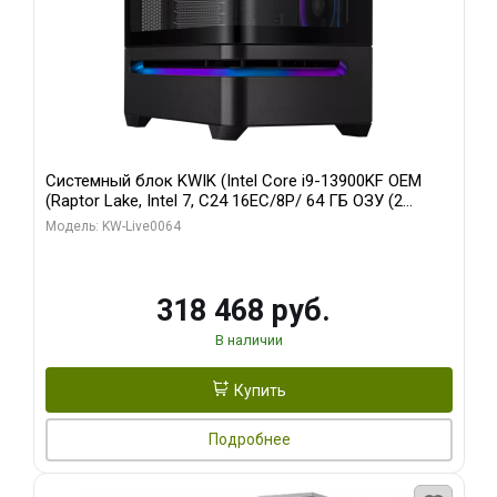
Системный блок KWIK (Intel Core i9-13900KF OEM
(Raptor Lake, Intel 7, C24 16EC/8P/ 64 ГБ ОЗУ (2
модуля)/ ASUS RTX5080 PROART OC 16GB GDDR7
Модель: KW-Live0064
256bit Type-C DP 2/ 512 ГБ SSD)
318 468 руб.
В наличии
Купить
Подробнее