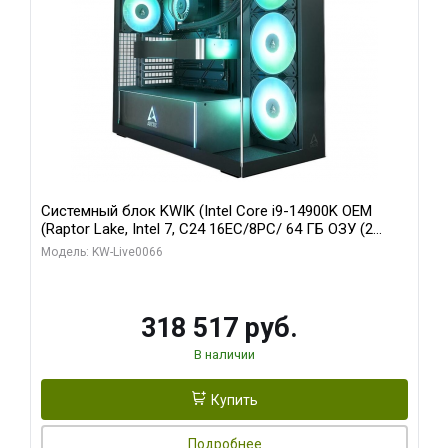
Системный блок KWIK (Intel Core i9-14900K OEM
(Raptor Lake, Intel 7, C24 16EC/8PC/ 64 ГБ ОЗУ (2
модуля)/ Gigabyte RTX5080 XTREME WATERFORCE
Модель: KW-Live0066
16GB GDDR7 256bit/ 1 ТБ SSD)
318 517 руб.
В наличии
Купить
Подробнее