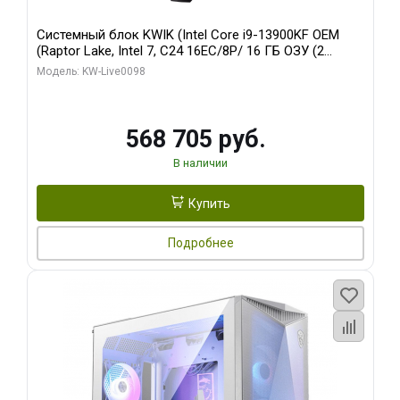
Системный блок KWIK (Intel Core i9-13900KF OEM
(Raptor Lake, Intel 7, C24 16EC/8P/ 16 ГБ ОЗУ (2
модуля)/ Afox RTX4090 24GB GDDR6X 384-Bit 3xDP
Модель: KW-Live0098
HDMI ATX Turbo/ 512 ГБ SSD)
568 705 руб.
В наличии
Купить
Подробнее