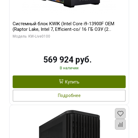
Системный блок KWIK (Intel Core i9-13900F OEM
(Raptor Lake, Intel 7, Efficient-co/ 16 ГБ ОЗУ (2
модуля)/ Afox RTX4090 24GB GDDR6X 384-Bit 3xDP
Модель: KW-Live0100
HDMI ATX Turbo/ 512 ГБ SSD)
569 924 руб.
В наличии
Купить
Подробнее