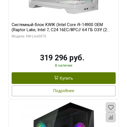
Системный блок KWIK (Intel Core i9-14900 OEM
(Raptor Lake, Intel 7, C24 16EC/8PC// 64 ГБ ОЗУ (2
модуля)/ Gigabyte RTX5080 XTREME WATERFORCE
Модель: KW-Live0070
16GB GDDR7 256bit/ 960 ГБ SSD)
319 296 руб.
В наличии
Купить
Подробнее