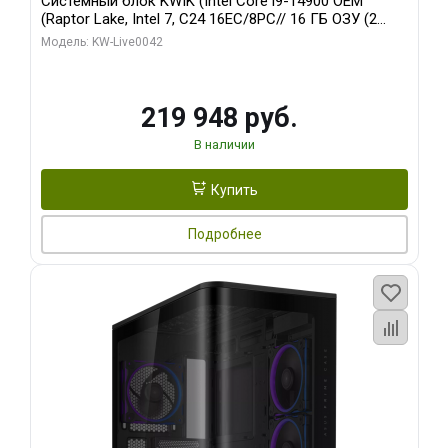
Системный блок KWIK (Intel Core i9-14900 OEM
(Raptor Lake, Intel 7, C24 16EC/8PC// 16 ГБ ОЗУ (2
модуля)/ Gigabyte RTX5070Ti EAGLE OC ICE SFF 16GB
Модель: KW-Live0042
GDDR7 256bi/ 512 ГБ SSD)
219 948 руб.
В наличии
Купить
Подробнее