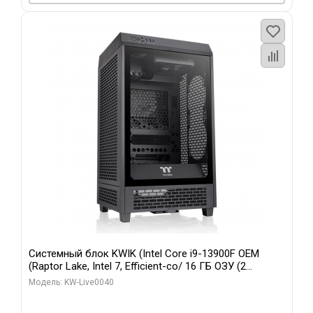
Системный блок KWIK (Intel Core i9-13900F OEM
(Raptor Lake, Intel 7, Efficient-co/ 16 ГБ ОЗУ (2
модуля)/ Gigabyte RTX5070 GAMING OC 12GB GDDR7
Модель: KW-Live0040
192bit 3xDP HD/ 960 ГБ SSD)