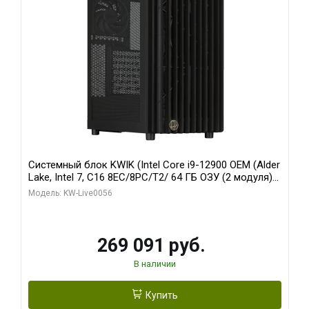
Системный блок KWIK (Intel Core i9-12900 OEM (Alder
Lake, Intel 7, C16 8EC/8PC/T2/ 64 ГБ ОЗУ (2 модуля)/
Palit RTX5080 INFINITY 3 OC 16GB GDDR7 256bit 3xDP
Модель: KW-Live0056
H/ 1 ТБ SSD)
269 091 руб.
В наличии
Купить