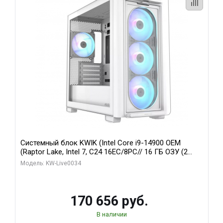
Системный блок KWIK (Intel Core i9-14900 OEM
(Raptor Lake, Intel 7, C24 16EC/8PC// 16 ГБ ОЗУ (2
модуля)/ MSI RTX5060Ti VENTUS 2X PLUS 16GB
Модель: KW-Live0034
GDDR7 128bit 3xDP / 1 ТБ SSD)
170 656 руб.
В наличии