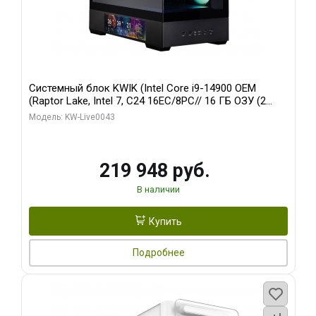
Системный блок KWIK (Intel Core i9-14900 OEM
(Raptor Lake, Intel 7, C24 16EC/8PC// 16 ГБ ОЗУ (2
модуля)/ Palit RTX5070Ti GAMINGPRO-S OC 16GB
Модель: KW-Live0043
GDDR7 256bit 3xD/ 512 ГБ SSD)
219 948 руб.
В наличии
Купить
Подробнее