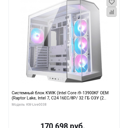
Системный блок KWIK (Intel Core i9-13900KF OEM
(Raptor Lake, Intel 7, C24 16EC/8P/ 32 ГБ ОЗУ (2
модуля)/ Gigabyte RX9070XT GAMING OC 16GB GDDR6
Модель: KW-Live0038
256bit 2xDP 2/ 960 ГБ SSD)
170 698 руб.