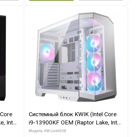
 Core
Системный блок KWIK (Intel Core
, Intel
i9-13900KF OEM (Raptor Lake, Intel
(2
7, C24 16EC/8P/ 32 ГБ ОЗУ (2
Модель: KW-Live0038