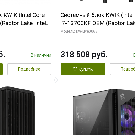
KWIK (Intel Core
Системный блок KWIK (Intel
Raptor Lake, Intel
i7-13700KF OEM (Raptor Lake
 32 ГБ ОЗУ (2
7, C16 8EC/8PC/ 64 ГБ ОЗУ 
Модель: KW-Live0065
yte RTX5070Ti
модуля)/ ASUS RTX5080 P
GDDR7 256bit 3xDP
OC 16GB GDDR7 256bit Typ
б.
318 508 руб.
)
2/ 1 ТБ SSD)
В наличии
Подробнее
Подро
Купить