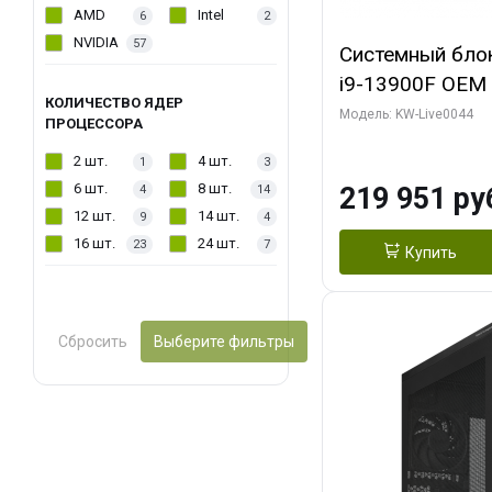
AMD
Intel
6
2
NVIDIA
57
Системный блок 
i9-13900F OEM (
КОЛИЧЕСТВО ЯДЕР
7, Efficient-co/
Модель: KW-Live0044
ПРОЦЕССОРА
модуля)/ Gigab
2 шт.
4 шт.
1
3
AERO OC 16GB 
6 шт.
8 шт.
219 951 ру
4
14
HD/ 512 ГБ SSD
12 шт.
14 шт.
9
4
16 шт.
24 шт.
23
7
Купить
Сбросить
Выберите фильтры