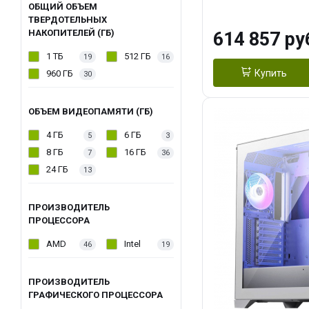
модуля)/ Afox
ОБЩИЙ ОБЪЕМ
ТВЕРДОТЕЛЬНЫХ
GDDR6X 384-Bi
НАКОПИТЕЛЕЙ (ГБ)
614 857 ру
Turbo/ 1 ТБ SS
1 ТБ
512 ГБ
19
16
Купить
960 ГБ
30
ОБЪЕМ ВИДЕОПАМЯТИ (ГБ)
4 ГБ
6 ГБ
5
3
8 ГБ
16 ГБ
7
36
24 ГБ
13
ПРОИЗВОДИТЕЛЬ
ПРОЦЕССОРА
AMD
Intel
46
19
ПРОИЗВОДИТЕЛЬ
ГРАФИЧЕСКОГО ПРОЦЕССОРА