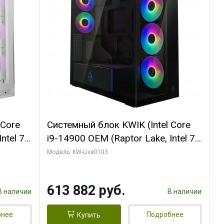
 Core
Системный блок KWIK (Intel Core
ntel 7,
i9-14900 OEM (Raptor Lake, Intel 7,
(2
C24 16EC/8PC// 64 ГБ ОЗУ (2
Модель: KW-Live0103
модуля)/ Afox RTX4090 24GB
B
GDDR6X 384-Bit 3xDP HDMI ATX
613 882 руб.
Turbo/ 960 ГБ SSD)
В наличии
В наличии
бнее
Подробнее
Купить