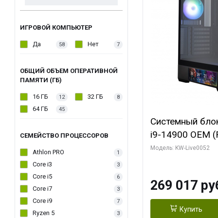
ИГРОВОЙ КОМПЬЮТЕР
Да
Нет
58
7
ОБЩИЙ ОБЪЕМ ОПЕРАТИВНОЙ
ПАМЯТИ (ГБ)
16 ГБ
32 ГБ
12
8
64 ГБ
45
Системный блок 
i9-14900 OEM (Ra
СЕМЕЙСТВО ПРОЦЕССОРОВ
C24 16EC/8PC//
Модель: KW-Live0052
Athlon PRO
1
модуля)/ Palit
Core i3
3
GAMINGPRO OC
Core i5
6
269 017 ру
256bit 3xDP HD
Core i7
3
Core i9
7
Купить
Ryzen 5
3