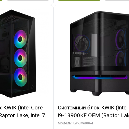
KWIK (Intel Core
Системный блок KWIK (Intel
ptor Lake, Intel 7,
i9-13900KF OEM (Raptor Lake
 64 ГБ ОЗУ (2
7, C24 16EC/8P/ 64 ГБ ОЗУ 
Модель: KW-Live0064