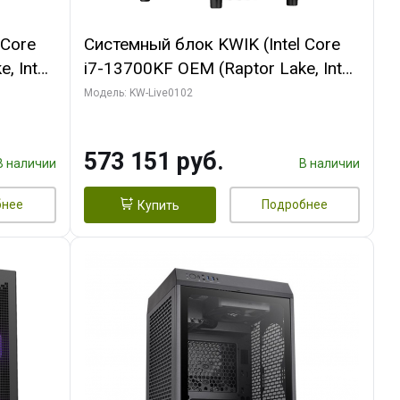
 Core
Системный блок KWIK (Intel Core
, Intel
i7-13700KF OEM (Raptor Lake, Intel
(2
7, C16 8EC/8PC/ 32 ГБ ОЗУ (2
Модель: KW-Live0102
ROART
модуля)/ Afox RTX4090 24GB
e-C DP
GDDR6X 384-Bit 3xDP HDMI ATX
573 151 руб.
Turbo/ 960 ГБ SSD)
В наличии
В наличии
бнее
Подробнее
Купить