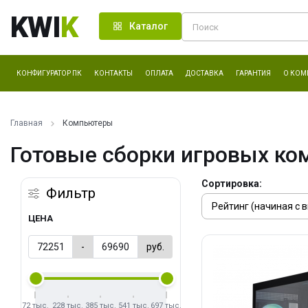
KWI
K
Каталог
КОНФИГУРАТОР ПК
КОНТАКТЫ
ОПЛАТА
ДОСТАВКА
ГАРАНТИЯ
О КОМ
Главная
Компьютеры
Готовые сборки игровых ко
Сортировка:
Фильтр
ЦЕНА
-
руб.
72 тыс.
228 тыс.
385 тыс.
541 тыс.
697 тыс.