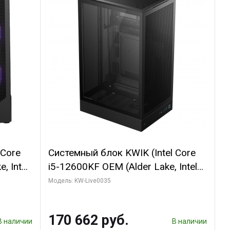
 Core
Системный блок KWIK (Intel Core
, Intel
i5-12600KF OEM (Alder Lake, Intel
(2
7, C10 4EC/6PC// 64 ГБ ОЗУ/ Ninja
Модель: KW-Live0035
Sinotex GTX1650 4GB 128bit
R7
GDDR6 DVI DP HDMI 2/ 960 ГБ
170 662 руб.
D)
SSD)
В наличии
В наличии