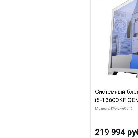
Системный блок 
i5-13600KF OEM 
7, C14 8EC/6PC
Модель: KW-Live0046
Gigabyte RTX5
8GB GDDR7 128b
219 994 ру
SSD)