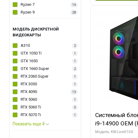
Ryzen 7
14
Ryzen 9
28
МОДЕЛЬ ДИСКРЕТНОЙ
ВИДЕОКАРТЫ
A310
2
GTX 1050 Ti
1
GTX 1650
1
GTX 1660 Super
2
RTX 2060 Super
1
RTX 3050
1
RTX 4090
13
RTX 5060
1
RTX 5060 Ti
5
Системный блок 
RTX 5070 Ti
1
i9-14900 OEM (Ra
Показать еще 4
C24 16EC/8PC//
Модель: KW-Live0104