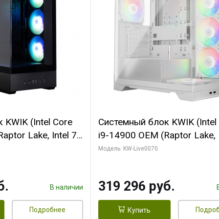
KWIK (Intel Core
Системный блок KWIK (Intel
ptor Lake, Intel 7,
i9-14900 OEM (Raptor Lake, I
 64 ГБ ОЗУ (2
C24 16EC/8PC// 64 ГБ ОЗУ 
Модель: KW-Live0070
 RTX5080
модуля)/ Gigabyte RTX5080
 16GB GDDR7
XTREME WATERFORCE 16G
б.
319 296 руб.
/ 512 ГБ SSD)
GDDR7 256bit/ 960 ГБ SSD)
В наличии
Подробнее
Подро
Купить