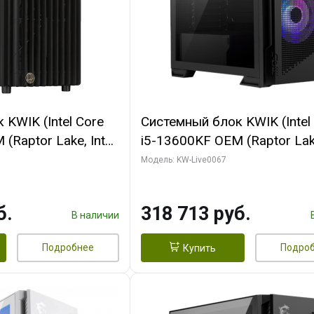
KWIK (Intel Core
Системный блок KWIK (Intel
(Raptor Lake, Intel
i5-13600KF OEM (Raptor Lake
/ 32 ГБ ОЗУ (2
7, C14 8EC/6PC/ 64 ГБ ОЗУ/ 
Модель: KW-Live0067
 RTX4090 24GB
RTX5080 GAMINGPRO OC 1
t 3xDP HDMI ATX
GDDR7 256bit 3xDP HD/ 96
б.
318 713 руб.
SSD)
SSD)
В наличии
Подробнее
Подро
Купить