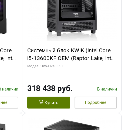
 Core
Системный блок KWIK (Intel Core
, Intel
i5-13600KF OEM (Raptor Lake, Intel
Palit
7, C14 8EC/6PC/ 64 ГБ ОЗУ/ MSI
Модель: KW-Live0063
6GB
RTX5080 VENTUS 3X OC 16GB
0 ГБ
GDDR7 256bit 3xDP HDMI/ 512 ГБ
318 438 руб.
SSD)
В наличии
В наличии
бнее
Подробнее
Купить