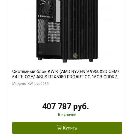
Системный блок KWIK (AMD RYZEN 9 9950X3D OEM/
64 ГБ ОЗУ/ ASUS RTX5080 PROART OC 16GB GDDR7
256bit Type-C DP 2/ 1 ТБ SSD)
Модель: KW-Live0085
407 787 руб.
В наличии
Купить