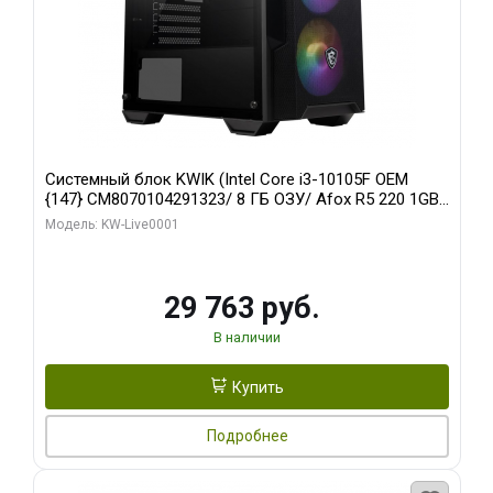
Системный блок KWIK (Intel Core i3-10105F OEM
{147} CM8070104291323/ 8 ГБ ОЗУ/ Afox R5 220 1GB
DDR3 64bit VGA DVI HDMI 1FAN LP RTL / 128 ГБ SSD)
Модель: KW-Live0001
29 763 руб.
В наличии
Купить
Подробнее