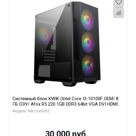
Системный блок KWIK (Intel Core I3-10100F OEM/ 8
ГБ ОЗУ/ Afox R5 220 1GB DDR3 64bit VGA DVI HDMI
1FAN LP RTL / 128 ГБ SSD)
Модель: KW-Live0002
30 000 руб.