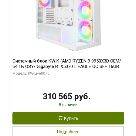
Системный блок KWIK (AMD RYZEN 9 9950X3D OEM/
64 ГБ ОЗУ/ Gigabyte RTX5070Ti EAGLE OC SFF 16GB
GDDR7 256bit 3x/ 512 ГБ SSD)
Модель: KW-Live0070
310 565 руб.
В наличии
Купить
Подробнее