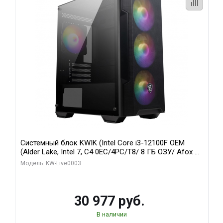
Системный блок KWIK (Intel Core i3-12100F OEM
(Alder Lake, Intel 7, C4 0EC/4PC/T8/ 8 ГБ ОЗУ/ Afox R5
220 1GB DDR3 64bit VGA DVI HDMI 1FAN LP RTL / 128
Модель: KW-Live0003
ГБ SSD)
30 977 руб.
В наличии