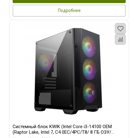
Подробнее
Системный блок KWIK (Intel Core i3-14100 OEM
(Raptor Lake, Intel 7, C4 0EC/4PC/T8/ 8 ГБ ОЗУ/
встроенная графика/ 128 ГБ SSD)