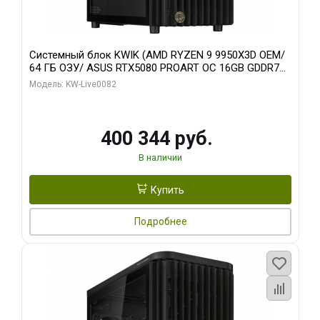
Системный блок KWIK (AMD RYZEN 9 9950X3D OEM/
64 ГБ ОЗУ/ ASUS RTX5080 PROART OC 16GB GDDR7
256bit Type-C DP 2/ 512 ГБ SSD)
Модель: KW-Live0082
400 344 руб.
В наличии
Купить
Подробнее