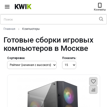
KWI
K
Контакты
Главная
Компьютеры
Готовые сборки игровых
компьютеров в Москве
Сортировка:
Показать: