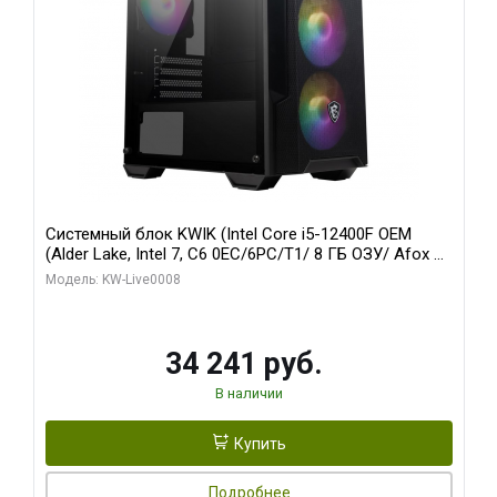
Системный блок KWIK (Intel Core i5-12400F OEM
(Alder Lake, Intel 7, C6 0EC/6PC/T1/ 8 ГБ ОЗУ/ Afox R5
220 1GB DDR3 64bit VGA DVI HDMI 1FAN LP RTL / 128
Модель: KW-Live0008
ГБ SSD)
34 241 руб.
В наличии
Купить
Подробнее