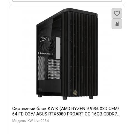
Системный блок KWIK (AMD RYZEN 9 9950X3D OEM/
64 ГБ ОЗУ/ ASUS RTX5080 PROART OC 16GB GDDR7
256bit Type-C DP 2/ 960 ГБ SSD)
Модель: KW-Live0084