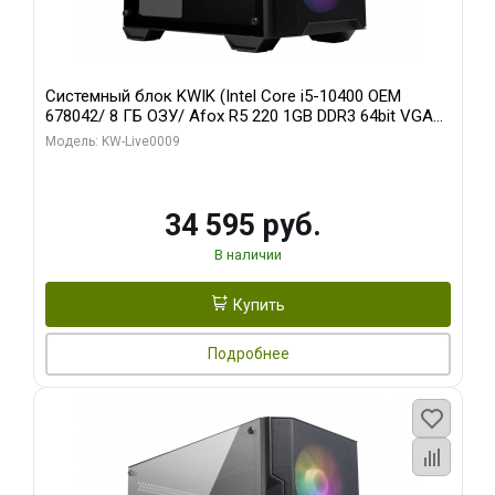
Системный блок KWIK (Intel Core i5-10400 OEM
678042/ 8 ГБ ОЗУ/ Afox R5 220 1GB DDR3 64bit VGA
DVI HDMI 1FAN LP RTL / 128 ГБ SSD)
Модель: KW-Live0009
34 595 руб.
В наличии
Купить
Подробнее