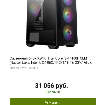
Системный блок KWIK (Intel Core i3-14100F OEM
(Raptor Lake, Intel 7, C4 0EC/4PC/T/ 8 ГБ ОЗУ/ Afox
R5 220 1GB DDR3 64bit VGA DVI HDMI 1FAN LP RTL /
Модель: KW-Live0004
128 ГБ SSD)
31 056 руб.
В наличии
Купить