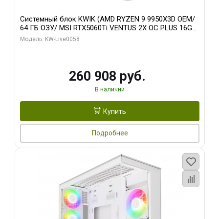
Системный блок KWIK (AMD RYZEN 9 9950X3D OEM/
64 ГБ ОЗУ/ MSI RTX5060Ti VENTUS 2X OC PLUS 16GB
GDDR7 128bit 3x/ 512 ГБ SSD)
Модель: KW-Live0058
260 908 руб.
В наличии
Купить
Подробнее