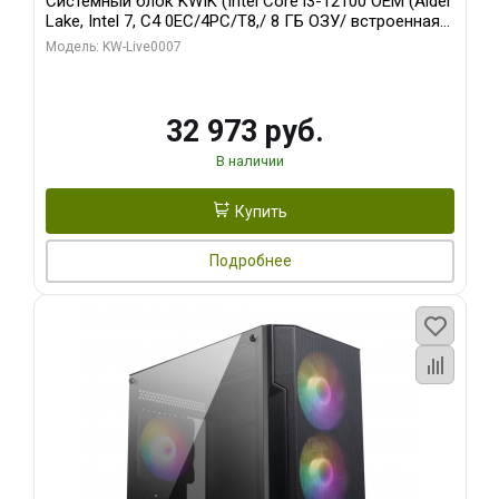
Системный блок KWIK (Intel Core i3-12100 OEM (Alder
Lake, Intel 7, C4 0EC/4PC/T8,/ 8 ГБ ОЗУ/ встроенная
графика/ 128 ГБ SSD)
Модель: KW-Live0007
32 973 руб.
В наличии
Купить
Подробнее