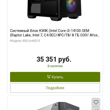
Системный блок KWIK (Intel Core i3-14100 OEM
(Raptor Lake, Intel 7, C4 0EC/4PC/T8/ 8 ГБ ОЗУ/ Afox
R5 220 1GB DDR3 64bit VGA DVI HDMI 1FAN LP RTL /
Модель: KW-Live0010
128 ГБ SSD)
35 351 руб.
В наличии
Купить
Подробнее