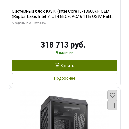
Системный блок KWIK (Intel Core i5-13600KF OEM
(Raptor Lake, Intel 7, C14 8EC/6PC/ 64 ГБ ОЗУ/ Palit
RTX5080 GAMINGPRO OC 16GB GDDR7 256bit 3xDP
Модель: KW-Live0067
HD/ 960 ГБ SSD)
318 713 руб.
В наличии
Купить
Подробнее