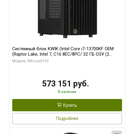
Системный блок KWIK (Intel Core i7-13700KF OEM
(Raptor Lake, Intel 7, C16 8EC/8PC/ 32 ГБ ОЗУ (2
модуля)/ Afox RTX4090 24GB GDDR6X 384-Bit 3xDP
Модель: KW-Live0102
HDMI ATX Turbo/ 960 ГБ SSD)
573 151 руб.
В наличии
Купить
Подробнее