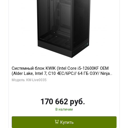
Системный блок KWIK (Intel Core i5-12600KF OEM
(Alder Lake, Intel 7, C10 4EC/6PC// 64 ГБ ОЗУ/ Ninja
Sinotex GTX1650 4GB 128bit GDDR6 DVI DP HDMI 2/
Модель: KW-Live0035
960 ГБ SSD)
170 662 руб.
В наличии
Купить