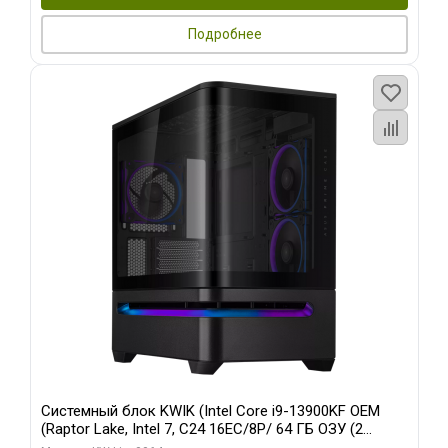
Подробнее
Системный блок KWIK (Intel Core i9-13900KF OEM
(Raptor Lake, Intel 7, C24 16EC/8P/ 64 ГБ ОЗУ (2
модуля)/ ASUS RTX5080 PROART OC 16GB GDDR7