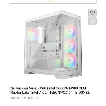
Системный блок KWIK (Intel Core i9-14900 OEM
(Raptor Lake, Intel 7, C24 16EC/8PC// 64 ГБ ОЗУ (2
модуля)/ Gigabyte RTX5080 XTREME WATERFORCE
Модель: KW-Live0070
16GB GDDR7 256bit/ 960 ГБ SSD)