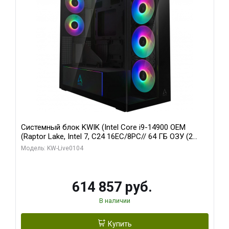
Системный блок KWIK (Intel Core i9-14900 OEM
(Raptor Lake, Intel 7, C24 16EC/8PC// 64 ГБ ОЗУ (2
модуля)/ Afox RTX4090 24GB GDDR6X 384-Bit 3xDP
Модель: KW-Live0104
HDMI ATX Turbo/ 1 ТБ SSD)
614 857 руб.
В наличии
Купить