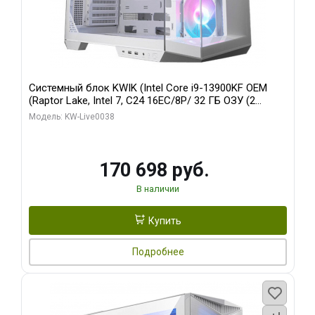
Системный блок KWIK (Intel Core i9-13900KF OEM
(Raptor Lake, Intel 7, C24 16EC/8P/ 32 ГБ ОЗУ (2
модуля)/ Gigabyte RX9070XT GAMING OC 16GB GDDR6
Модель: KW-Live0038
256bit 2xDP 2/ 960 ГБ SSD)
170 698 руб.
В наличии
Купить
Подробнее