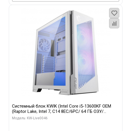
Системный блок KWIK (Intel Core i5-13600KF OEM
(Raptor Lake, Intel 7, C14 8EC/6PC/ 64 ГБ ОЗУ/
Gigabyte RTX5060Ti GAMING OC 8GB GDDR7 128bit
Модель: KW-Live0046
3xDP H/ 960 ГБ SSD)