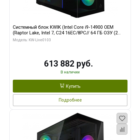
Системный блок KWIK (Intel Core i9-14900 OEM
(Raptor Lake, Intel 7, C24 16EC/8PC// 64 ГБ ОЗУ (2
модуля)/ Afox RTX4090 24GB GDDR6X 384-Bit 3xDP
Модель: KW-Live0103
HDMI ATX Turbo/ 960 ГБ SSD)
613 882 руб.
В наличии
Купить
Подробнее