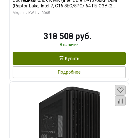
Системный блок KWIK (Intel Core i7-13700KF OEM
(Raptor Lake, Intel 7, C16 8EC/8PC/ 64 ГБ ОЗУ (2
модуля)/ ASUS RTX5080 PROART OC 16GB GDDR7
Модель: KW-Live0065
256bit Type-C DP 2/ 1 ТБ SSD)
318 508 руб.
В наличии
Купить
Подробнее