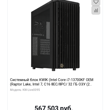
Системный блок KWIK (Intel Core i7-13700KF OEM
(Raptor Lake, Intel 7, C16 8EC/8PC/ 32 ГБ ОЗУ (2
модуля)/ Afox RTX4090 24GB GDDR6X 384-Bit 3xDP
Модель: KW-Live0095
HDMI ATX Turbo/ 512 ГБ SSD)
567 503 руб.