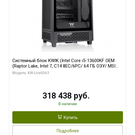
Системный блок KWIK (Intel Core i5-13600KF OEM
(Raptor Lake, Intel 7, C14 8EC/6PC/ 64 ГБ ОЗУ/ MSI
RTX5080 VENTUS 3X OC 16GB GDDR7 256bit 3xDP
Модель: KW-Live0063
HDMI/ 512 ГБ SSD)
318 438 руб.
В наличии
Купить
Подробнее