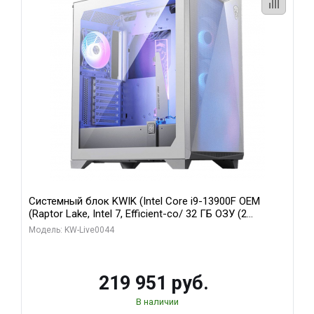
Системный блок KWIK (Intel Core i9-13900F OEM
(Raptor Lake, Intel 7, Efficient-co/ 32 ГБ ОЗУ (2
модуля)/ Gigabyte RTX5070Ti AERO OC 16GB GDDR7
Модель: KW-Live0044
256bit 3xDP HD/ 512 ГБ SSD)
219 951 руб.
В наличии