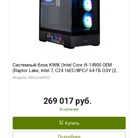
Системный блок KWIK (Intel Core i9-14900 OEM
(Raptor Lake, Intel 7, C24 16EC/8PC// 64 ГБ ОЗУ (2
модуля)/ Palit RTX5080 GAMINGPRO OC 16GB GDDR7
Модель: KW-Live0052
256bit 3xDP HD/ 512 ГБ SSD)
269 017 руб.
В наличии
Купить
Подробнее