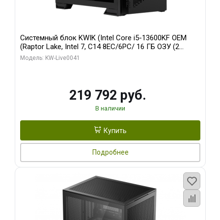
Системный блок KWIK (Intel Core i5-13600KF OEM
(Raptor Lake, Intel 7, C14 8EC/6PC/ 16 ГБ ОЗУ (2
модуля)/ Palit RTX5080 GAMINGPRO OC 16GB GDDR7
Модель: KW-Live0041
256bit 3xDP HD/ 512 ГБ SSD)
219 792 руб.
В наличии
Купить
Подробнее