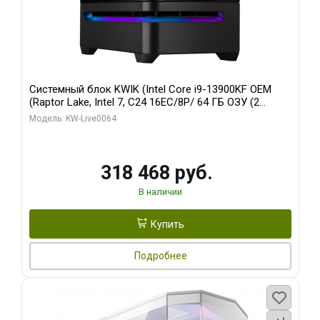
Системный блок KWIK (Intel Core i9-13900KF OEM
(Raptor Lake, Intel 7, C24 16EC/8P/ 64 ГБ ОЗУ (2
модуля)/ ASUS RTX5080 PROART OC 16GB GDDR7
Модель: KW-Live0064
256bit Type-C DP 2/ 512 ГБ SSD)
318 468 руб.
В наличии
Купить
Подробнее