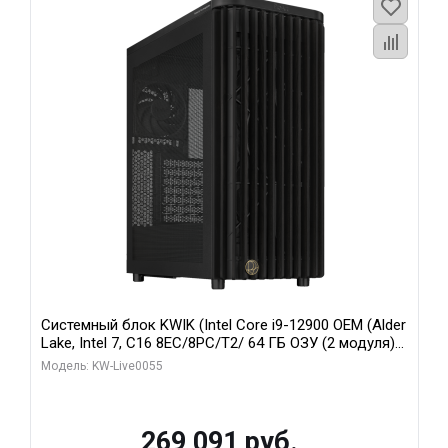
Системный блок KWIK (Intel Core i9-12900 OEM (Alder
Lake, Intel 7, C16 8EC/8PC/T2/ 64 ГБ ОЗУ (2 модуля)/
MSI RTX5080 SHADOW 3X OC 16GB GDDR7 256bit 3xDP
Модель: KW-Live0055
HDMI/ 1 ТБ SSD)
269 091 руб.