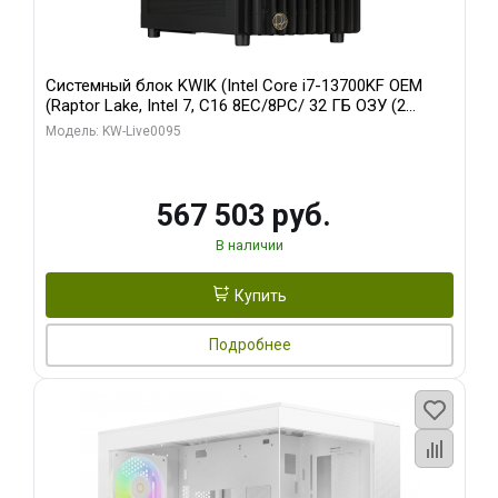
Системный блок KWIK (Intel Core i7-13700KF OEM
(Raptor Lake, Intel 7, C16 8EC/8PC/ 32 ГБ ОЗУ (2
модуля)/ Afox RTX4090 24GB GDDR6X 384-Bit 3xDP
Модель: KW-Live0095
HDMI ATX Turbo/ 512 ГБ SSD)
567 503 руб.
В наличии
Купить
Подробнее