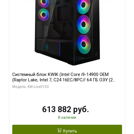
Системный блок KWIK (Intel Core i9-14900 OEM
(Raptor Lake, Intel 7, C24 16EC/8PC// 64 ГБ ОЗУ (2
модуля)/ Afox RTX4090 24GB GDDR6X 384-Bit 3xDP
Модель: KW-Live0103
HDMI ATX Turbo/ 960 ГБ SSD)
613 882 руб.
В наличии
Купить