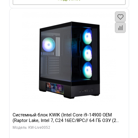
Системный блок KWIK (Intel Core i9-14900 OEM
(Raptor Lake, Intel 7, C24 16EC/8PC// 64 ГБ ОЗУ (2
модуля)/ Palit RTX5080 GAMINGPRO OC 16GB GDDR7
Модель: KW-Live0052
256bit 3xDP HD/ 512 ГБ SSD)