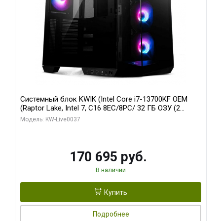
Системный блок KWIK (Intel Core i7-13700KF OEM
(Raptor Lake, Intel 7, C16 8EC/8PC/ 32 ГБ ОЗУ (2
модуля)/ Gigabyte RTX5070 AERO OC 12GB GDDR7
Модель: KW-Live0037
192bit 3xDP HDMI/ 1 ТБ SSD)
170 695 руб.
В наличии
Купить
Подробнее