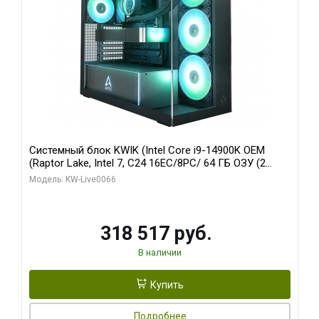
Системный блок KWIK (Intel Core i9-14900K OEM
(Raptor Lake, Intel 7, C24 16EC/8PC/ 64 ГБ ОЗУ (2
модуля)/ Gigabyte RTX5080 XTREME WATERFORCE
Модель: KW-Live0066
16GB GDDR7 256bit/ 1 ТБ SSD)
318 517 руб.
В наличии
Купить
Подробнее