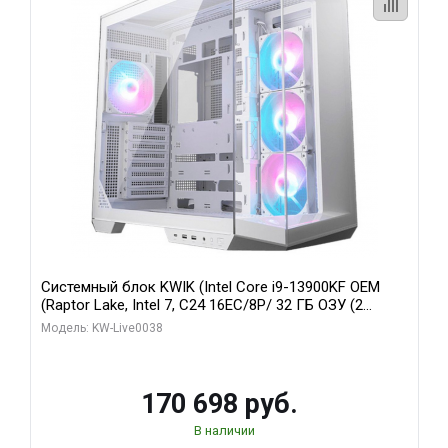
Системный блок KWIK (Intel Core i9-13900KF OEM
(Raptor Lake, Intel 7, C24 16EC/8P/ 32 ГБ ОЗУ (2
модуля)/ Gigabyte RX9070XT GAMING OC 16GB GDDR6
Модель: KW-Live0038
256bit 2xDP 2/ 960 ГБ SSD)
170 698 руб.
В наличии