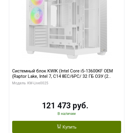
Системный блок KWIK (Intel Core i5-13600KF OEM
(Raptor Lake, Intel 7, C14 8EC/6PC/ 32 ГБ ОЗУ (2
модуля)/ Gigabyte RTX5060 WINDFORCE OC 8GB
Модель: KW-Live0025
GDDR7 128bit 3xDP / 960 ГБ SSD)
121 473 руб.
В наличии
Купить