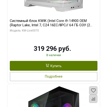
Системный блок KWIK (Intel Core i9-14900 OEM
(Raptor Lake, Intel 7, C24 16EC/8PC// 64 ГБ ОЗУ (2
модуля)/ Gigabyte RTX5080 XTREME WATERFORCE
Модель: KW-Live0070
16GB GDDR7 256bit/ 960 ГБ SSD)
319 296 руб.
В наличии
Купить
Подробнее