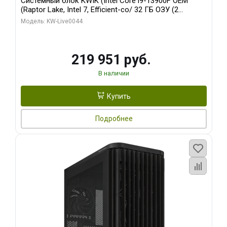
Системный блок KWIK (Intel Core i9-13900F OEM
(Raptor Lake, Intel 7, Efficient-co/ 32 ГБ ОЗУ (2
модуля)/ Gigabyte RTX5070Ti AERO OC 16GB GDDR7
Модель: KW-Live0044
256bit 3xDP HD/ 512 ГБ SSD)
219 951 руб.
В наличии
Купить
Подробнее