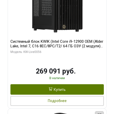
Системный блок KWIK (Intel Core i9-12900 OEM (Alder
Lake, Intel 7, C16 8EC/8PC/T2/ 64 ГБ ОЗУ (2 модуля)/
Palit RTX5080 INFINITY 3 OC 16GB GDDR7 256bit 3xDP
Модель: KW-Live0056
H/ 1 ТБ SSD)
269 091 руб.
В наличии
Купить
Подробнее