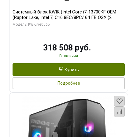
Системный блок KWIK (Intel Core i7-13700KF OEM
(Raptor Lake, Intel 7, C16 8EC/8PC/ 64 ГБ ОЗУ (2
модуля)/ ASUS RTX5080 PROART OC 16GB GDDR7
Модель: KW-Live0065
256bit Type-C DP 2/ 1 ТБ SSD)
318 508 руб.
В наличии
Купить
Подробнее