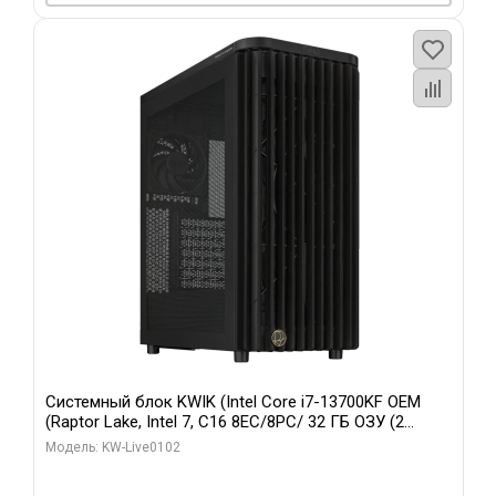
Системный блок KWIK (Intel Core i7-13700KF OEM
(Raptor Lake, Intel 7, C16 8EC/8PC/ 32 ГБ ОЗУ (2
модуля)/ Afox RTX4090 24GB GDDR6X 384-Bit 3xDP
Модель: KW-Live0102
HDMI ATX Turbo/ 960 ГБ SSD)