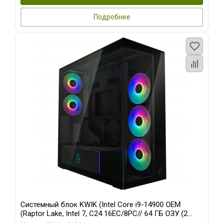
Подробнее
Системный блок KWIK (Intel Core i9-14900 OEM
(Raptor Lake, Intel 7, C24 16EC/8PC// 64 ГБ ОЗУ (2
модуля)/ Afox RTX4090 24GB GDDR6X 384-Bit 3xDP