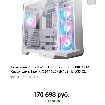
Системный блок KWIK (Intel Core i9-13900KF OEM
(Raptor Lake, Intel 7, C24 16EC/8P/ 32 ГБ ОЗУ (2
модуля)/ Gigabyte RX9070XT GAMING OC 16GB GDDR6
Модель: KW-Live0038
256bit 2xDP 2/ 960 ГБ SSD)
170 698 руб.
В наличии