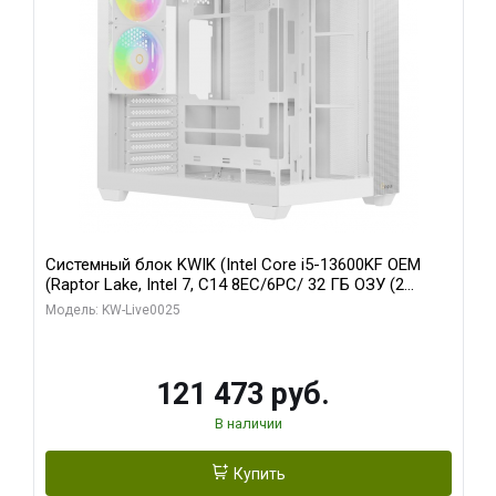
Системный блок KWIK (Intel Core i5-13600KF OEM
(Raptor Lake, Intel 7, C14 8EC/6PC/ 32 ГБ ОЗУ (2
модуля)/ Gigabyte RTX5060 WINDFORCE OC 8GB
Модель: KW-Live0025
GDDR7 128bit 3xDP / 960 ГБ SSD)
121 473 руб.
В наличии
Купить