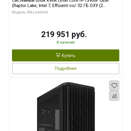
Системный блок KWIK (Intel Core i9-13900F OEM
(Raptor Lake, Intel 7, Efficient-co/ 32 ГБ ОЗУ (2
модуля)/ Gigabyte RTX5070Ti AERO OC 16GB GDDR7
Модель: KW-Live0044
256bit 3xDP HD/ 512 ГБ SSD)
219 951 руб.
В наличии
Купить
Подробнее