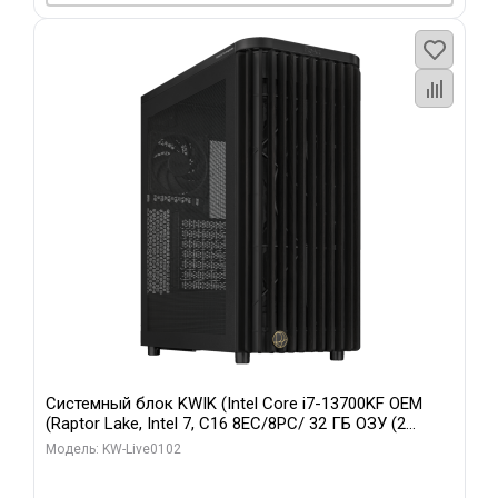
Системный блок KWIK (Intel Core i7-13700KF OEM
(Raptor Lake, Intel 7, C16 8EC/8PC/ 32 ГБ ОЗУ (2
модуля)/ Afox RTX4090 24GB GDDR6X 384-Bit 3xDP
Модель: KW-Live0102
HDMI ATX Turbo/ 960 ГБ SSD)