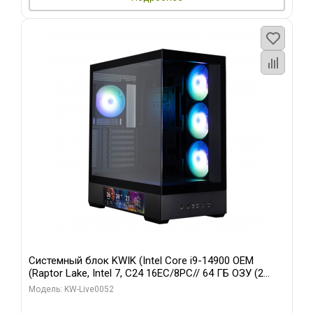
Системный блок KWIK (Intel Core i9-14900 OEM
(Raptor Lake, Intel 7, C24 16EC/8PC// 64 ГБ ОЗУ (2
модуля)/ Palit RTX5080 GAMINGPRO OC 16GB GDDR7
Модель: KW-Live0052
256bit 3xDP HD/ 512 ГБ SSD)