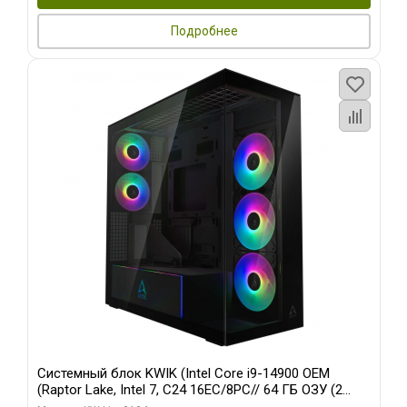
Подробнее
Системный блок KWIK (Intel Core i9-14900 OEM
(Raptor Lake, Intel 7, C24 16EC/8PC// 64 ГБ ОЗУ (2
модуля)/ Afox RTX4090 24GB GDDR6X 384-Bit 3xDP