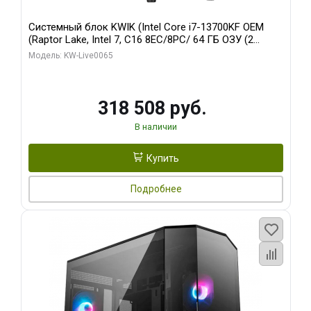
Системный блок KWIK (Intel Core i7-13700KF OEM
(Raptor Lake, Intel 7, C16 8EC/8PC/ 64 ГБ ОЗУ (2
модуля)/ ASUS RTX5080 PROART OC 16GB GDDR7
Модель: KW-Live0065
256bit Type-C DP 2/ 1 ТБ SSD)
318 508 руб.
В наличии
Купить
Подробнее