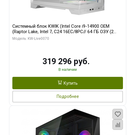
Системный блок KWIK (Intel Core i9-14900 OEM
(Raptor Lake, Intel 7, C24 16EC/8PC// 64 ГБ ОЗУ (2
модуля)/ Gigabyte RTX5080 XTREME WATERFORCE
Модель: KW-Live0070
16GB GDDR7 256bit/ 960 ГБ SSD)
319 296 руб.
В наличии
Купить
Подробнее