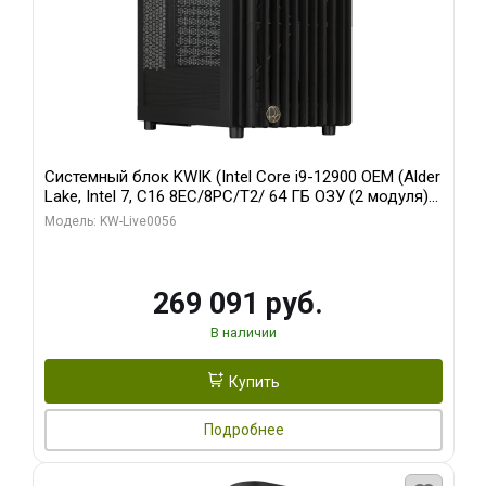
Системный блок KWIK (Intel Core i9-12900 OEM (Alder
Lake, Intel 7, C16 8EC/8PC/T2/ 64 ГБ ОЗУ (2 модуля)/
Palit RTX5080 INFINITY 3 OC 16GB GDDR7 256bit 3xDP
Модель: KW-Live0056
H/ 1 ТБ SSD)
269 091 руб.
В наличии
Купить
Подробнее