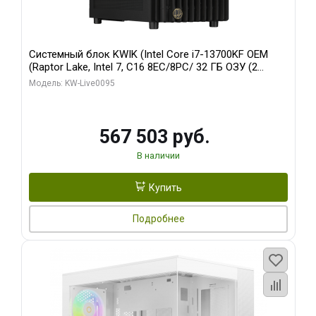
Системный блок KWIK (Intel Core i7-13700KF OEM
(Raptor Lake, Intel 7, C16 8EC/8PC/ 32 ГБ ОЗУ (2
модуля)/ Afox RTX4090 24GB GDDR6X 384-Bit 3xDP
Модель: KW-Live0095
HDMI ATX Turbo/ 512 ГБ SSD)
567 503 руб.
В наличии
Купить
Подробнее