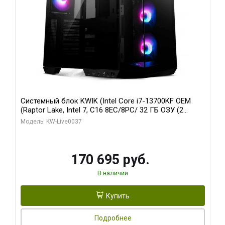
Системный блок KWIK (Intel Core i7-13700KF OEM
(Raptor Lake, Intel 7, C16 8EC/8PC/ 32 ГБ ОЗУ (2
модуля)/ Gigabyte RTX5070 AERO OC 12GB GDDR7
Модель: KW-Live0037
192bit 3xDP HDMI/ 1 ТБ SSD)
170 695 руб.
В наличии
Купить
Подробнее