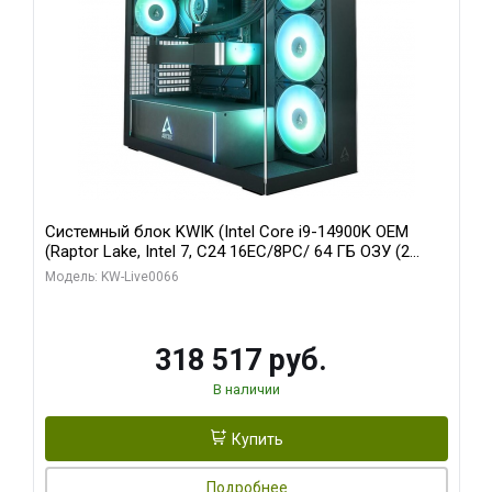
Системный блок KWIK (Intel Core i9-14900K OEM
(Raptor Lake, Intel 7, C24 16EC/8PC/ 64 ГБ ОЗУ (2
модуля)/ Gigabyte RTX5080 XTREME WATERFORCE
Модель: KW-Live0066
16GB GDDR7 256bit/ 1 ТБ SSD)
318 517 руб.
В наличии
Купить
Подробнее