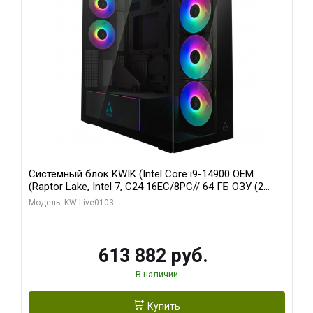
Системный блок KWIK (Intel Core i9-14900 OEM
(Raptor Lake, Intel 7, C24 16EC/8PC// 64 ГБ ОЗУ (2
модуля)/ Afox RTX4090 24GB GDDR6X 384-Bit 3xDP
Модель: KW-Live0103
HDMI ATX Turbo/ 960 ГБ SSD)
613 882 руб.
В наличии
Купить