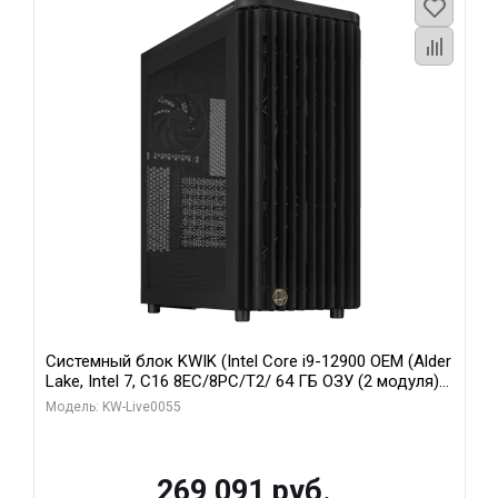
Системный блок KWIK (Intel Core i9-12900 OEM (Alder
Lake, Intel 7, C16 8EC/8PC/T2/ 64 ГБ ОЗУ (2 модуля)/
MSI RTX5080 SHADOW 3X OC 16GB GDDR7 256bit 3xDP
Модель: KW-Live0055
HDMI/ 1 ТБ SSD)
269 091 руб.