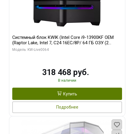
Системный блок KWIK (Intel Core i9-13900KF OEM
(Raptor Lake, Intel 7, C24 16EC/8P/ 64 ГБ ОЗУ (2
модуля)/ ASUS RTX5080 PROART OC 16GB GDDR7
Модель: KW-Live0064
256bit Type-C DP 2/ 512 ГБ SSD)
318 468 руб.
В наличии
Купить
Подробнее