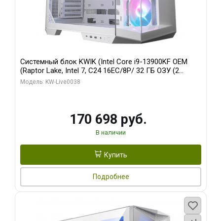
Системный блок KWIK (Intel Core i9-13900KF OEM
(Raptor Lake, Intel 7, C24 16EC/8P/ 32 ГБ ОЗУ (2
модуля)/ Gigabyte RX9070XT GAMING OC 16GB GDDR6
Модель: KW-Live0038
256bit 2xDP 2/ 960 ГБ SSD)
170 698 руб.
В наличии
Купить
Подробнее