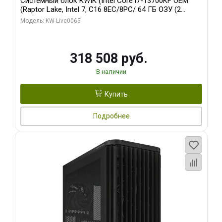
Системный блок KWIK (Intel Core i7-13700KF OEM
(Raptor Lake, Intel 7, C16 8EC/8PC/ 64 ГБ ОЗУ (2
модуля)/ ASUS RTX5080 PROART OC 16GB GDDR7
Модель: KW-Live0065
256bit Type-C DP 2/ 1 ТБ SSD)
318 508 руб.
В наличии
Купить
Подробнее