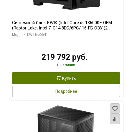
Системный блок KWIK (Intel Core i5-13600KF OEM
(Raptor Lake, Intel 7, C14 8EC/6PC/ 16 ГБ ОЗУ (2
модуля)/ Palit RTX5080 GAMINGPRO OC 16GB GDDR7
Модель: KW-Live0041
256bit 3xDP HD/ 512 ГБ SSD)
219 792 руб.
В наличии
Купить
Подробнее