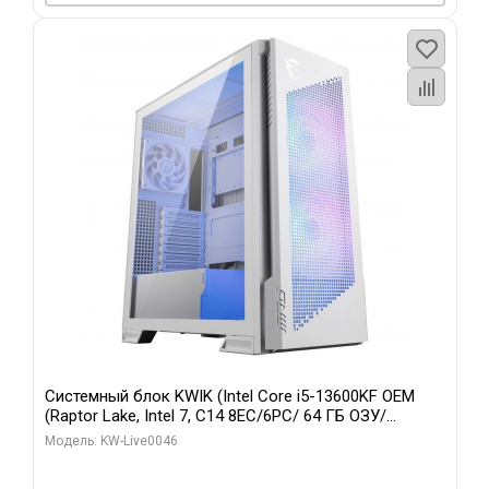
Системный блок KWIK (Intel Core i5-13600KF OEM
(Raptor Lake, Intel 7, C14 8EC/6PC/ 64 ГБ ОЗУ/
Gigabyte RTX5060Ti GAMING OC 8GB GDDR7 128bit
Модель: KW-Live0046
3xDP H/ 960 ГБ SSD)