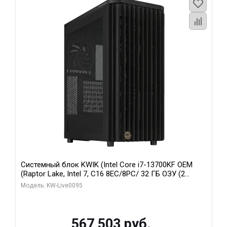
Системный блок KWIK (Intel Core i7-13700KF OEM
(Raptor Lake, Intel 7, C16 8EC/8PC/ 32 ГБ ОЗУ (2
модуля)/ Afox RTX4090 24GB GDDR6X 384-Bit 3xDP
Модель: KW-Live0095
HDMI ATX Turbo/ 512 ГБ SSD)
567 503 руб.