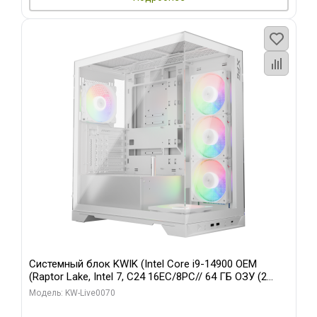
Системный блок KWIK (Intel Core i9-14900 OEM
(Raptor Lake, Intel 7, C24 16EC/8PC// 64 ГБ ОЗУ (2
модуля)/ Gigabyte RTX5080 XTREME WATERFORCE
Модель: KW-Live0070
16GB GDDR7 256bit/ 960 ГБ SSD)