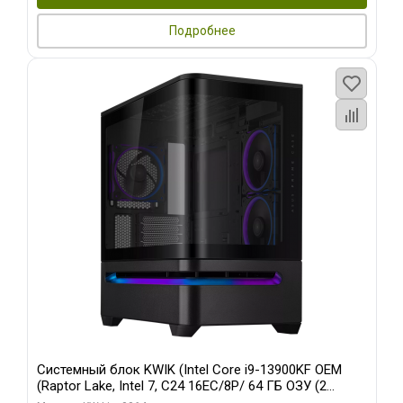
Подробнее
Системный блок KWIK (Intel Core i9-13900KF OEM
(Raptor Lake, Intel 7, C24 16EC/8P/ 64 ГБ ОЗУ (2
модуля)/ ASUS RTX5080 PROART OC 16GB GDDR7