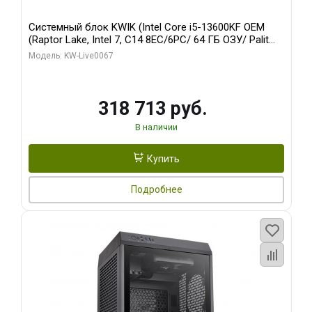
Системный блок KWIK (Intel Core i5-13600KF OEM
(Raptor Lake, Intel 7, C14 8EC/6PC/ 64 ГБ ОЗУ/ Palit
RTX5080 GAMINGPRO OC 16GB GDDR7 256bit 3xDP
Модель: KW-Live0067
HD/ 960 ГБ SSD)
318 713 руб.
В наличии
Купить
Подробнее