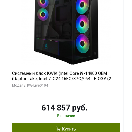
Системный блок KWIK (Intel Core i9-14900 OEM
(Raptor Lake, Intel 7, C24 16EC/8PC// 64 ГБ ОЗУ (2
модуля)/ Afox RTX4090 24GB GDDR6X 384-Bit 3xDP
Модель: KW-Live0104
HDMI ATX Turbo/ 1 ТБ SSD)
614 857 руб.
В наличии
Купить