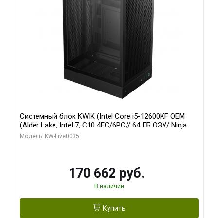
Системный блок KWIK (Intel Core i5-12600KF OEM
(Alder Lake, Intel 7, C10 4EC/6PC// 64 ГБ ОЗУ/ Ninja
Sinotex GTX1650 4GB 128bit GDDR6 DVI DP HDMI 2/
Модель: KW-Live0035
960 ГБ SSD)
170 662 руб.
В наличии
Купить