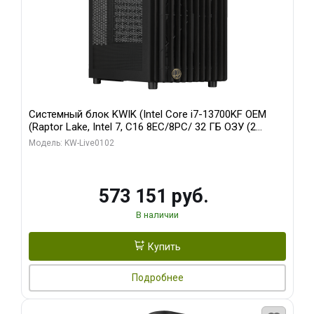
Системный блок KWIK (Intel Core i7-13700KF OEM
(Raptor Lake, Intel 7, C16 8EC/8PC/ 32 ГБ ОЗУ (2
модуля)/ Afox RTX4090 24GB GDDR6X 384-Bit 3xDP
Модель: KW-Live0102
HDMI ATX Turbo/ 960 ГБ SSD)
573 151 руб.
В наличии
Купить
Подробнее