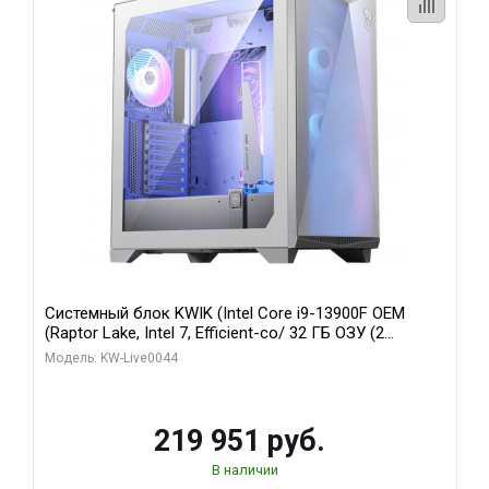
Системный блок KWIK (Intel Core i9-13900F OEM
(Raptor Lake, Intel 7, Efficient-co/ 32 ГБ ОЗУ (2
модуля)/ Gigabyte RTX5070Ti AERO OC 16GB GDDR7
Модель: KW-Live0044
256bit 3xDP HD/ 512 ГБ SSD)
219 951 руб.
В наличии