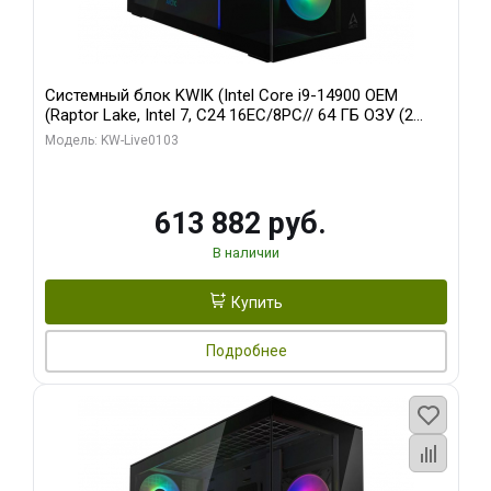
Системный блок KWIK (Intel Core i9-14900 OEM
(Raptor Lake, Intel 7, C24 16EC/8PC// 64 ГБ ОЗУ (2
модуля)/ Afox RTX4090 24GB GDDR6X 384-Bit 3xDP
Модель: KW-Live0103
HDMI ATX Turbo/ 960 ГБ SSD)
613 882 руб.
В наличии
Купить
Подробнее