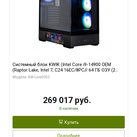
Системный блок KWIK (Intel Core i9-14900 OEM
(Raptor Lake, Intel 7, C24 16EC/8PC// 64 ГБ ОЗУ (2
модуля)/ Palit RTX5080 GAMINGPRO OC 16GB GDDR7
Модель: KW-Live0052
256bit 3xDP HD/ 512 ГБ SSD)
269 017 руб.
В наличии
Купить
Подробнее