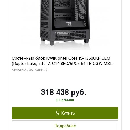
Системный блок KWIK (Intel Core i5-13600KF OEM
(Raptor Lake, Intel 7, C14 8EC/6PC/ 64 ГБ ОЗУ/ MSI
RTX5080 VENTUS 3X OC 16GB GDDR7 256bit 3xDP
Модель: KW-Live0063
HDMI/ 512 ГБ SSD)
318 438 руб.
В наличии
Купить
Подробнее