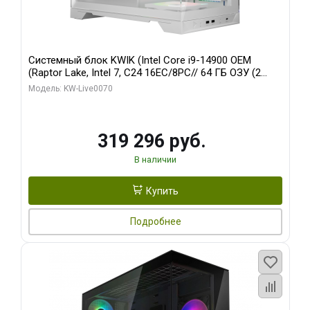
Системный блок KWIK (Intel Core i9-14900 OEM
(Raptor Lake, Intel 7, C24 16EC/8PC// 64 ГБ ОЗУ (2
модуля)/ Gigabyte RTX5080 XTREME WATERFORCE
Модель: KW-Live0070
16GB GDDR7 256bit/ 960 ГБ SSD)
319 296 руб.
В наличии
Купить
Подробнее