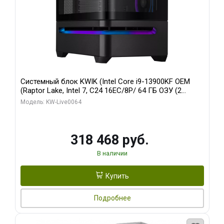
Системный блок KWIK (Intel Core i9-13900KF OEM
(Raptor Lake, Intel 7, C24 16EC/8P/ 64 ГБ ОЗУ (2
модуля)/ ASUS RTX5080 PROART OC 16GB GDDR7
Модель: KW-Live0064
256bit Type-C DP 2/ 512 ГБ SSD)
318 468 руб.
В наличии
Купить
Подробнее