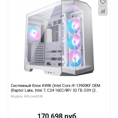
Системный блок KWIK (Intel Core i9-13900KF OEM
(Raptor Lake, Intel 7, C24 16EC/8P/ 32 ГБ ОЗУ (2
модуля)/ Gigabyte RX9070XT GAMING OC 16GB GDDR6
Модель: KW-Live0038
256bit 2xDP 2/ 960 ГБ SSD)
170 698 руб.