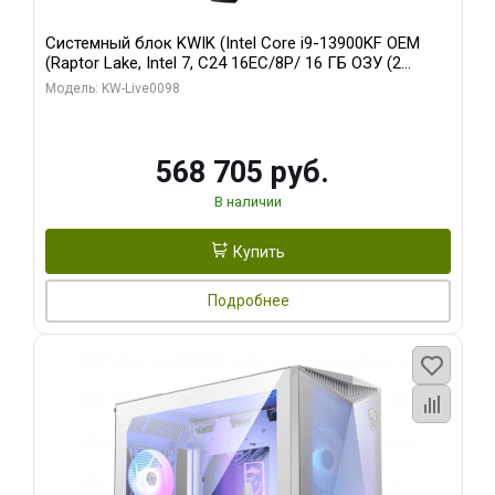
Системный блок KWIK (Intel Core i9-13900KF OEM
(Raptor Lake, Intel 7, C24 16EC/8P/ 16 ГБ ОЗУ (2
модуля)/ Afox RTX4090 24GB GDDR6X 384-Bit 3xDP
Модель: KW-Live0098
HDMI ATX Turbo/ 512 ГБ SSD)
568 705 руб.
В наличии
Купить
Подробнее