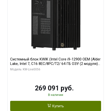
Системный блок KWIK (Intel Core i9-12900 OEM (Alder
Lake, Intel 7, C16 8EC/8PC/T2/ 64 ГБ ОЗУ (2 модуля)/
Palit RTX5080 INFINITY 3 OC 16GB GDDR7 256bit 3xDP
Модель: KW-Live0056
H/ 1 ТБ SSD)
269 091 руб.
В наличии
Купить