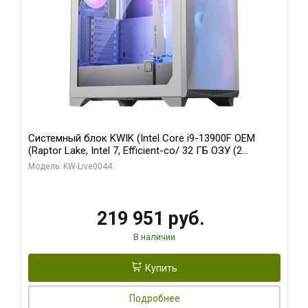
Системный блок KWIK (Intel Core i9-13900F OEM
(Raptor Lake, Intel 7, Efficient-co/ 32 ГБ ОЗУ (2
модуля)/ Gigabyte RTX5070Ti AERO OC 16GB GDDR7
Модель: KW-Live0044
256bit 3xDP HD/ 512 ГБ SSD)
219 951 руб.
В наличии
Купить
Подробнее