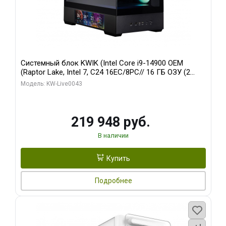
Системный блок KWIK (Intel Core i9-14900 OEM
(Raptor Lake, Intel 7, C24 16EC/8PC// 16 ГБ ОЗУ (2
модуля)/ Palit RTX5070Ti GAMINGPRO-S OC 16GB
Модель: KW-Live0043
GDDR7 256bit 3xD/ 512 ГБ SSD)
219 948 руб.
В наличии
Купить
Подробнее