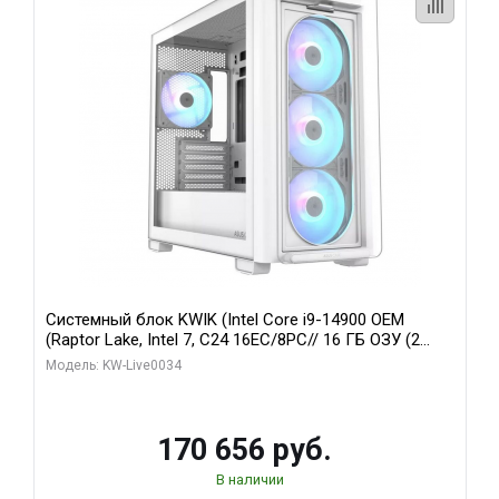
Системный блок KWIK (Intel Core i9-14900 OEM
(Raptor Lake, Intel 7, C24 16EC/8PC// 16 ГБ ОЗУ (2
модуля)/ MSI RTX5060Ti VENTUS 2X PLUS 16GB
Модель: KW-Live0034
GDDR7 128bit 3xDP / 1 ТБ SSD)
170 656 руб.
В наличии