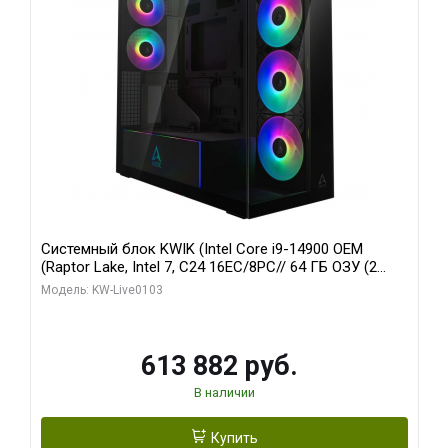
Системный блок KWIK (Intel Core i9-14900 OEM
(Raptor Lake, Intel 7, C24 16EC/8PC// 64 ГБ ОЗУ (2
модуля)/ Afox RTX4090 24GB GDDR6X 384-Bit 3xDP
Модель: KW-Live0103
HDMI ATX Turbo/ 960 ГБ SSD)
613 882 руб.
В наличии
Купить