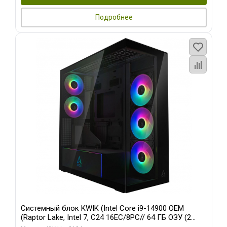
Подробнее
Системный блок KWIK (Intel Core i9-14900 OEM
(Raptor Lake, Intel 7, C24 16EC/8PC// 64 ГБ ОЗУ (2
модуля)/ Afox RTX4090 24GB GDDR6X 384-Bit 3xDP