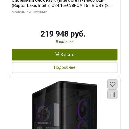
Системный блок KWIK (Intel Core i9-14900 OEM
(Raptor Lake, Intel 7, C24 16EC/8PC// 16 ГБ ОЗУ (2
модуля)/ Gigabyte RTX5070Ti EAGLE OC ICE SFF 16GB
Модель: KW-Live0042
GDDR7 256bi/ 512 ГБ SSD)
219 948 руб.
В наличии
Купить
Подробнее