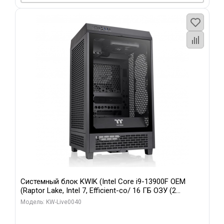
Системный блок KWIK (Intel Core i9-13900F OEM
(Raptor Lake, Intel 7, Efficient-co/ 16 ГБ ОЗУ (2
модуля)/ Gigabyte RTX5070 GAMING OC 12GB GDDR7
Модель: KW-Live0040
192bit 3xDP HD/ 960 ГБ SSD)