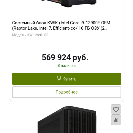
Системный блок KWIK (Intel Core i9-13900F OEM
(Raptor Lake, Intel 7, Efficient-co/ 16 ГБ ОЗУ (2
модуля)/ Afox RTX4090 24GB GDDR6X 384-Bit 3xDP
Модель: KW-Live0100
HDMI ATX Turbo/ 512 ГБ SSD)
569 924 руб.
В наличии
Купить
Подробнее