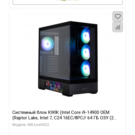
Системный блок KWIK (Intel Core i9-14900 OEM
(Raptor Lake, Intel 7, C24 16EC/8PC// 64 ГБ ОЗУ (2
модуля)/ Palit RTX5080 GAMINGPRO OC 16GB GDDR7
Модель: KW-Live0052
256bit 3xDP HD/ 512 ГБ SSD)