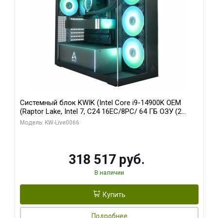
Системный блок KWIK (Intel Core i9-14900K OEM
(Raptor Lake, Intel 7, C24 16EC/8PC/ 64 ГБ ОЗУ (2
модуля)/ Gigabyte RTX5080 XTREME WATERFORCE
Модель: KW-Live0066
16GB GDDR7 256bit/ 1 ТБ SSD)
318 517 руб.
В наличии
Купить
Подробнее