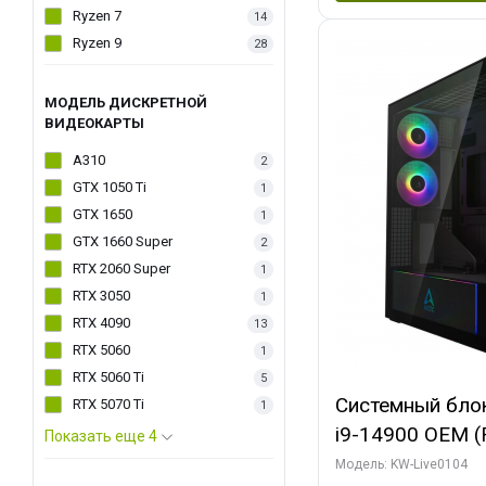
Ryzen 7
14
Ryzen 9
28
МОДЕЛЬ ДИСКРЕТНОЙ
ВИДЕОКАРТЫ
A310
2
GTX 1050 Ti
1
GTX 1650
1
GTX 1660 Super
2
RTX 2060 Super
1
RTX 3050
1
RTX 4090
13
RTX 5060
1
RTX 5060 Ti
5
Системный блок 
RTX 5070 Ti
1
i9-14900 OEM (Ra
Показать еще 4
C24 16EC/8PC//
Модель: KW-Live0104