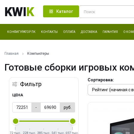
KWI
K
Каталог
КОНФИГУРАТОР ПК
КОНТАКТЫ
ОПЛАТА
ДОСТАВКА
ГАРАНТИЯ
О КОМ
Главная
Компьютеры
Готовые сборки игровых ко
Сортировка:
Фильтр
ЦЕНА
-
руб.
72 тыс.
228 тыс.
385 тыс.
541 тыс.
697 тыс.