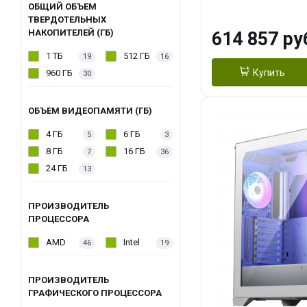
модуля)/ Afox
ОБЩИЙ ОБЪЕМ
ТВЕРДОТЕЛЬНЫХ
GDDR6X 384-Bi
НАКОПИТЕЛЕЙ (ГБ)
614 857 ру
Turbo/ 1 ТБ SS
1 ТБ
512 ГБ
19
16
Купить
960 ГБ
30
ОБЪЕМ ВИДЕОПАМЯТИ (ГБ)
4 ГБ
6 ГБ
5
3
8 ГБ
16 ГБ
7
36
24 ГБ
13
ПРОИЗВОДИТЕЛЬ
ПРОЦЕССОРА
AMD
Intel
46
19
ПРОИЗВОДИТЕЛЬ
ГРАФИЧЕСКОГО ПРОЦЕССОРА