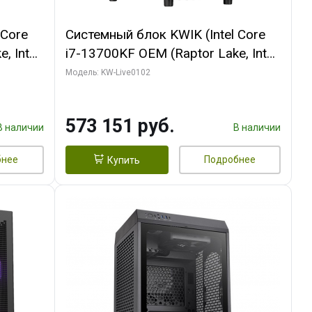
 Core
Системный блок KWIK (Intel Core
, Intel
i7-13700KF OEM (Raptor Lake, Intel
(2
7, C16 8EC/8PC/ 32 ГБ ОЗУ (2
Модель: KW-Live0102
ROART
модуля)/ Afox RTX4090 24GB
e-C DP
GDDR6X 384-Bit 3xDP HDMI ATX
573 151 руб.
Turbo/ 960 ГБ SSD)
В наличии
В наличии
бнее
Подробнее
Купить