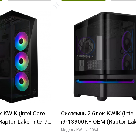
KWIK (Intel Core
Системный блок KWIK (Intel
ptor Lake, Intel 7,
i9-13900KF OEM (Raptor Lake
 64 ГБ ОЗУ (2
7, C24 16EC/8P/ 64 ГБ ОЗУ 
Модель: KW-Live0064