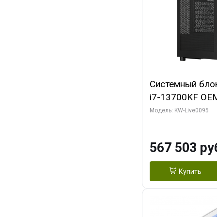
Системный блок 
i7-13700KF OEM 
7, C16 8EC/8PC
Модель: KW-Live0095
модуля)/ Afox
GDDR6X 384-Bi
567 503 ру
Turbo/ 512 ГБ 
Купить