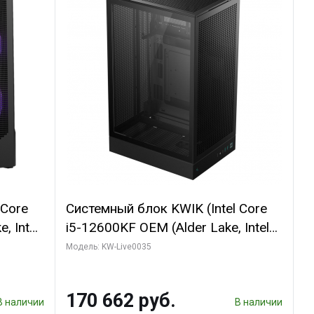
 Core
Системный блок KWIK (Intel Core
, Intel
i5-12600KF OEM (Alder Lake, Intel
(2
7, C10 4EC/6PC// 64 ГБ ОЗУ/ Ninja
Модель: KW-Live0035
Sinotex GTX1650 4GB 128bit
R7
GDDR6 DVI DP HDMI 2/ 960 ГБ
170 662 руб.
D)
SSD)
В наличии
В наличии