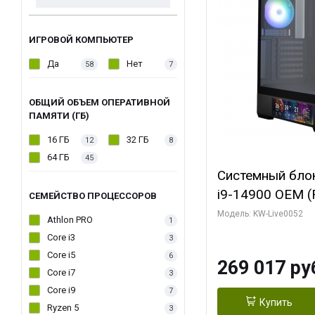
ИГРОВОЙ КОМПЬЮТЕР
Да
Нет
58
7
ОБЩИЙ ОБЪЕМ ОПЕРАТИВНОЙ
ПАМЯТИ (ГБ)
16 ГБ
32 ГБ
12
8
64 ГБ
45
Системный блок 
i9-14900 OEM (Ra
СЕМЕЙСТВО ПРОЦЕССОРОВ
C24 16EC/8PC//
Модель: KW-Live0052
Athlon PRO
1
модуля)/ Palit
Core i3
3
GAMINGPRO OC
Core i5
6
269 017 ру
256bit 3xDP HD
Core i7
3
Core i9
7
Купить
Ryzen 5
3