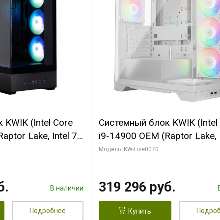
KWIK (Intel Core
Системный блок KWIK (Intel
ptor Lake, Intel 7,
i9-14900 OEM (Raptor Lake, I
 64 ГБ ОЗУ (2
C24 16EC/8PC// 64 ГБ ОЗУ 
Модель: KW-Live0070
 RTX5080
модуля)/ Gigabyte RTX5080
 16GB GDDR7
XTREME WATERFORCE 16G
б.
319 296 руб.
/ 512 ГБ SSD)
GDDR7 256bit/ 960 ГБ SSD)
В наличии
Подробнее
Подро
Купить