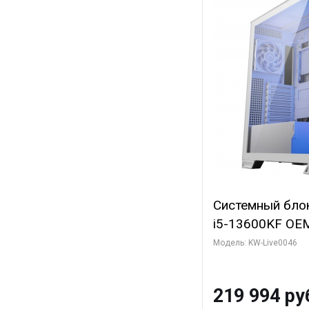
Системный блок 
i5-13600KF OEM 
7, C14 8EC/6PC
Модель: KW-Live0046
Gigabyte RTX5
8GB GDDR7 128b
219 994 ру
SSD)