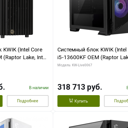
KWIK (Intel Core
Системный блок KWIK (Intel
(Raptor Lake, Intel
i5-13600KF OEM (Raptor Lake
/ 32 ГБ ОЗУ (2
7, C14 8EC/6PC/ 64 ГБ ОЗУ/ 
Модель: KW-Live0067
 RTX4090 24GB
RTX5080 GAMINGPRO OC 1
t 3xDP HDMI ATX
GDDR7 256bit 3xDP HD/ 96
б.
318 713 руб.
SSD)
SSD)
В наличии
Подробнее
Подро
Купить