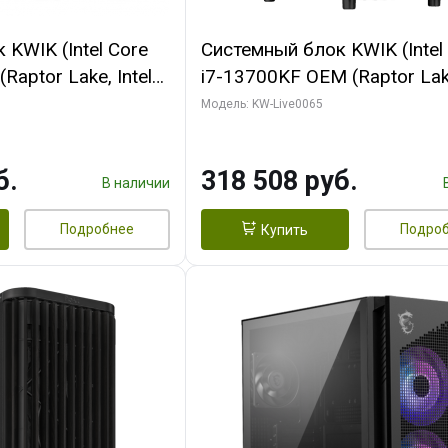
KWIK (Intel Core
Системный блок KWIK (Intel
Raptor Lake, Intel
i7-13700KF OEM (Raptor Lake
 32 ГБ ОЗУ (2
7, C16 8EC/8PC/ 64 ГБ ОЗУ 
Модель: KW-Live0065
yte RTX5070Ti
модуля)/ ASUS RTX5080 P
GDDR7 256bit 3xDP
OC 16GB GDDR7 256bit Typ
б.
318 508 руб.
)
2/ 1 ТБ SSD)
В наличии
Подробнее
Подро
Купить