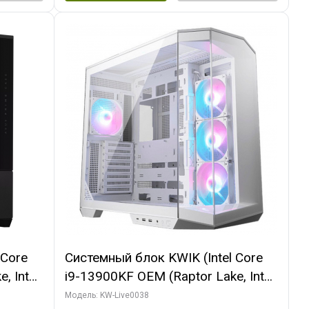
 Core
Системный блок KWIK (Intel Core
, Intel
i9-13900KF OEM (Raptor Lake, Intel
(2
7, C24 16EC/8P/ 32 ГБ ОЗУ (2
Модель: KW-Live0038