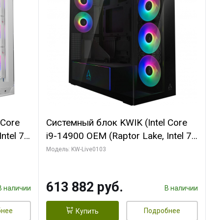
 Core
Системный блок KWIK (Intel Core
ntel 7,
i9-14900 OEM (Raptor Lake, Intel 7,
(2
C24 16EC/8PC// 64 ГБ ОЗУ (2
Модель: KW-Live0103
модуля)/ Afox RTX4090 24GB
B
GDDR6X 384-Bit 3xDP HDMI ATX
613 882 руб.
Turbo/ 960 ГБ SSD)
В наличии
В наличии
бнее
Подробнее
Купить