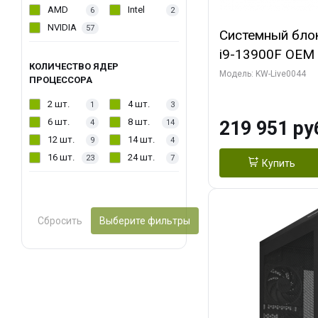
AMD
Intel
6
2
NVIDIA
57
Системный блок 
i9-13900F OEM (
КОЛИЧЕСТВО ЯДЕР
7, Efficient-co/
Модель: KW-Live0044
ПРОЦЕССОРА
модуля)/ Gigab
2 шт.
4 шт.
1
3
AERO OC 16GB 
6 шт.
8 шт.
219 951 ру
4
14
HD/ 512 ГБ SSD
12 шт.
14 шт.
9
4
16 шт.
24 шт.
23
7
Купить
Сбросить
Выберите фильтры