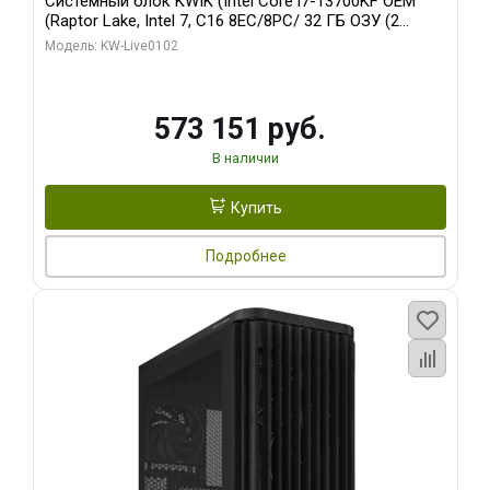
Системный блок KWIK (Intel Core i7-13700KF OEM
(Raptor Lake, Intel 7, C16 8EC/8PC/ 32 ГБ ОЗУ (2
модуля)/ Afox RTX4090 24GB GDDR6X 384-Bit 3xDP
Модель: KW-Live0102
HDMI ATX Turbo/ 960 ГБ SSD)
573 151 руб.
В наличии
Купить
Подробнее