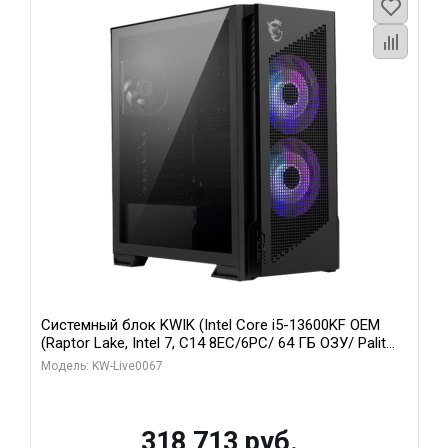
Системный блок KWIK (Intel Core i5-13600KF OEM
(Raptor Lake, Intel 7, C14 8EC/6PC/ 64 ГБ ОЗУ/ Palit
RTX5080 GAMINGPRO OC 16GB GDDR7 256bit 3xDP
Модель: KW-Live0067
HD/ 960 ГБ SSD)
318 713 руб.