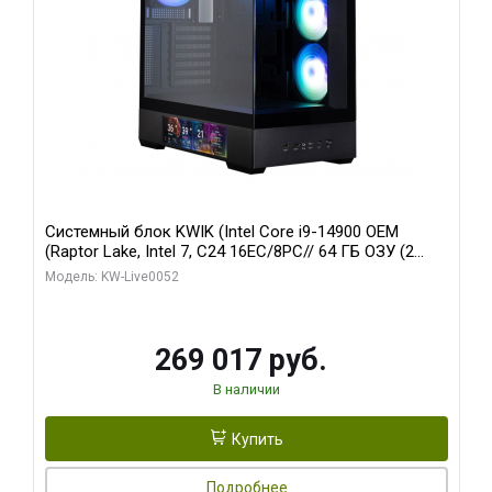
Системный блок KWIK (Intel Core i9-14900 OEM
(Raptor Lake, Intel 7, C24 16EC/8PC// 64 ГБ ОЗУ (2
модуля)/ Palit RTX5080 GAMINGPRO OC 16GB GDDR7
Модель: KW-Live0052
256bit 3xDP HD/ 512 ГБ SSD)
269 017 руб.
В наличии
Купить
Подробнее