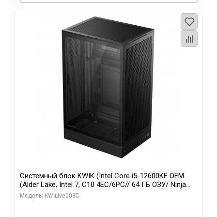
Системный блок KWIK (Intel Core i5-12600KF OEM
(Alder Lake, Intel 7, C10 4EC/6PC// 64 ГБ ОЗУ/ Ninja
Sinotex GTX1650 4GB 128bit GDDR6 DVI DP HDMI 2/
Модель: KW-Live0035
960 ГБ SSD)