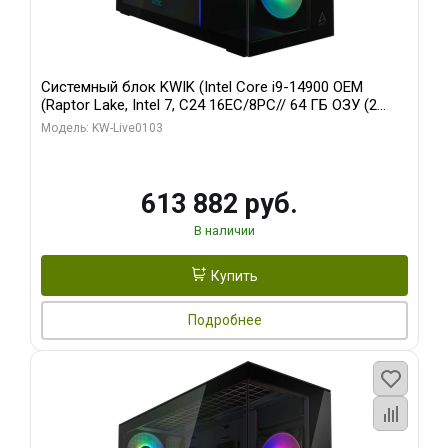
Системный блок KWIK (Intel Core i9-14900 OEM
(Raptor Lake, Intel 7, C24 16EC/8PC// 64 ГБ ОЗУ (2
модуля)/ Afox RTX4090 24GB GDDR6X 384-Bit 3xDP
Модель: KW-Live0103
HDMI ATX Turbo/ 960 ГБ SSD)
613 882 руб.
В наличии
Купить
Подробнее