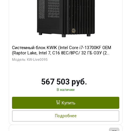
Системный блок KWIK (Intel Core i7-13700KF OEM
(Raptor Lake, Intel 7, C16 8EC/8PC/ 32 ГБ ОЗУ (2
модуля)/ Afox RTX4090 24GB GDDR6X 384-Bit 3xDP
Модель: KW-Live0095
HDMI ATX Turbo/ 512 ГБ SSD)
567 503 руб.
В наличии
Купить
Подробнее