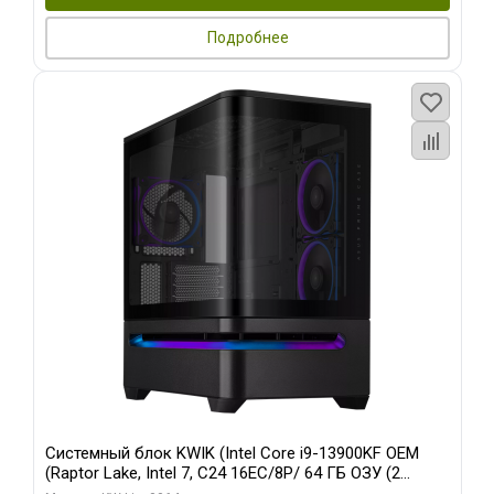
Подробнее
Системный блок KWIK (Intel Core i9-13900KF OEM
(Raptor Lake, Intel 7, C24 16EC/8P/ 64 ГБ ОЗУ (2
модуля)/ ASUS RTX5080 PROART OC 16GB GDDR7