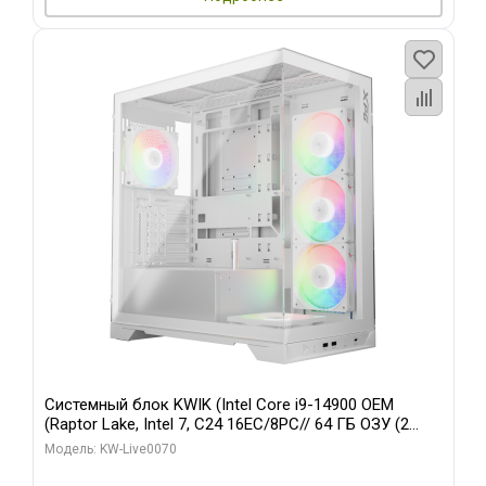
Системный блок KWIK (Intel Core i9-14900 OEM
(Raptor Lake, Intel 7, C24 16EC/8PC// 64 ГБ ОЗУ (2
модуля)/ Gigabyte RTX5080 XTREME WATERFORCE
Модель: KW-Live0070
16GB GDDR7 256bit/ 960 ГБ SSD)