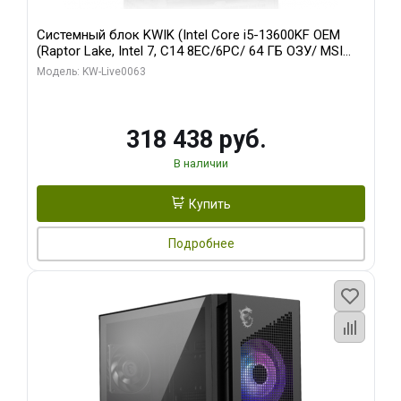
Системный блок KWIK (Intel Core i5-13600KF OEM
(Raptor Lake, Intel 7, C14 8EC/6PC/ 64 ГБ ОЗУ/ MSI
RTX5080 VENTUS 3X OC 16GB GDDR7 256bit 3xDP
Модель: KW-Live0063
HDMI/ 512 ГБ SSD)
318 438 руб.
В наличии
Купить
Подробнее