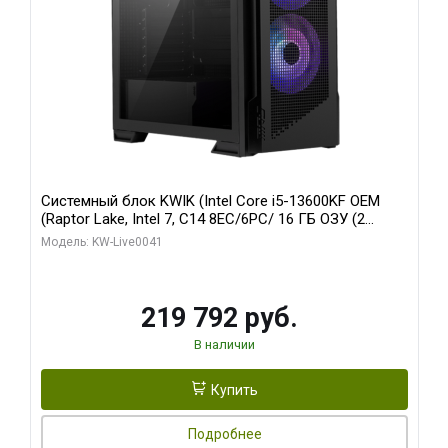
Системный блок KWIK (Intel Core i5-13600KF OEM
(Raptor Lake, Intel 7, C14 8EC/6PC/ 16 ГБ ОЗУ (2
модуля)/ Palit RTX5080 GAMINGPRO OC 16GB GDDR7
Модель: KW-Live0041
256bit 3xDP HD/ 512 ГБ SSD)
219 792 руб.
В наличии
Купить
Подробнее