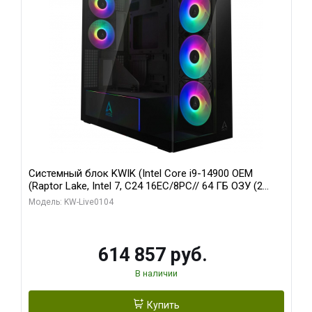
Системный блок KWIK (Intel Core i9-14900 OEM
(Raptor Lake, Intel 7, C24 16EC/8PC// 64 ГБ ОЗУ (2
модуля)/ Afox RTX4090 24GB GDDR6X 384-Bit 3xDP
Модель: KW-Live0104
HDMI ATX Turbo/ 1 ТБ SSD)
614 857 руб.
В наличии
Купить