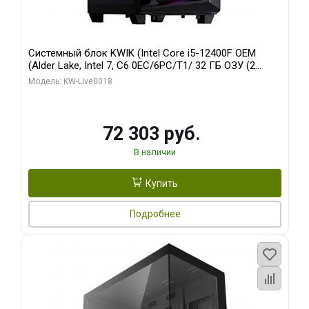
Системный блок KWIK (Intel Core i5-12400F OEM
(Alder Lake, Intel 7, C6 0EC/6PC/T1/ 32 ГБ ОЗУ (2
модуля)/ Ninja Sinotex GTX1660 SUPER 6GB GDDR6
Модель: KW-Live0018
192bit DVI DP / 960 ГБ SSD)
72 303 руб.
В наличии
Купить
Подробнее