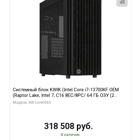
Системный блок KWIK (Intel Core i7-13700KF OEM
(Raptor Lake, Intel 7, C16 8EC/8PC/ 64 ГБ ОЗУ (2
модуля)/ ASUS RTX5080 PROART OC 16GB GDDR7
Модель: KW-Live0065
256bit Type-C DP 2/ 1 ТБ SSD)
318 508 руб.
В наличии