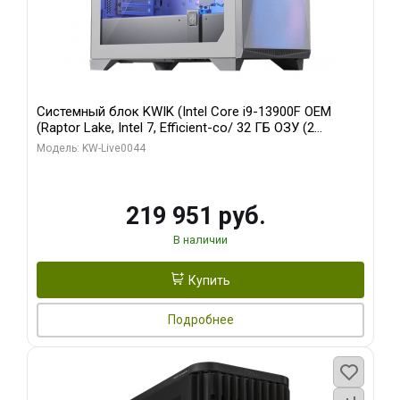
Системный блок KWIK (Intel Core i9-13900F OEM
(Raptor Lake, Intel 7, Efficient-co/ 32 ГБ ОЗУ (2
модуля)/ Gigabyte RTX5070Ti AERO OC 16GB GDDR7
Модель: KW-Live0044
256bit 3xDP HD/ 512 ГБ SSD)
219 951 руб.
В наличии
Купить
Подробнее