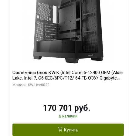
Системный блок KWIK (Intel Core i5-12400 OEM (Alder
Lake, Intel 7, C6 0EC/6PC/T12/ 64 ГБ ОЗУ/ Gigabyte
RX6500XT EAGLE 4G GDDR6 64bit HDMI DP 31055/ 512
Модель: KW-Live0039
ГБ SSD)
170 701 руб.
В наличии
Купить