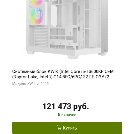
Системный блок KWIK (Intel Core i5-13600KF OEM
(Raptor Lake, Intel 7, C14 8EC/6PC/ 32 ГБ ОЗУ (2
модуля)/ Gigabyte RTX5060 WINDFORCE OC 8GB
Модель: KW-Live0025
GDDR7 128bit 3xDP / 960 ГБ SSD)
121 473 руб.
В наличии
Купить