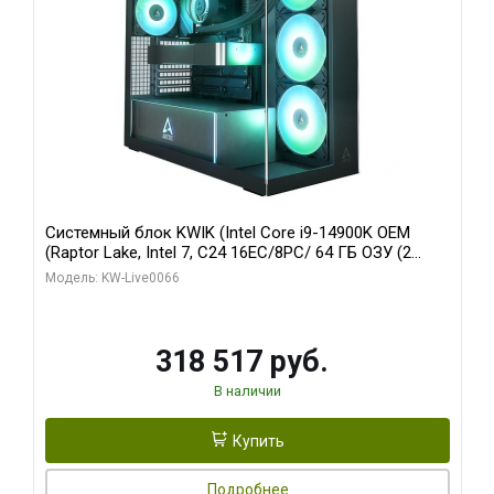
Системный блок KWIK (Intel Core i9-14900K OEM
(Raptor Lake, Intel 7, C24 16EC/8PC/ 64 ГБ ОЗУ (2
модуля)/ Gigabyte RTX5080 XTREME WATERFORCE
Модель: KW-Live0066
16GB GDDR7 256bit/ 1 ТБ SSD)
318 517 руб.
В наличии
Купить
Подробнее