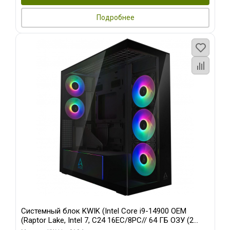
Подробнее
Системный блок KWIK (Intel Core i9-14900 OEM
(Raptor Lake, Intel 7, C24 16EC/8PC// 64 ГБ ОЗУ (2
модуля)/ Afox RTX4090 24GB GDDR6X 384-Bit 3xDP