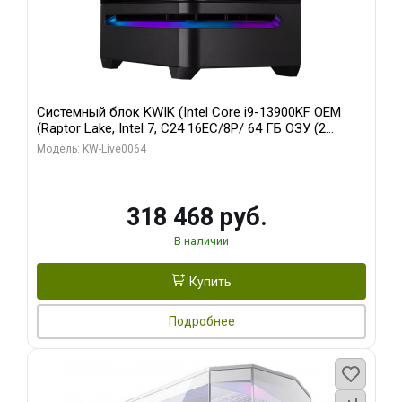
Системный блок KWIK (Intel Core i9-13900KF OEM
(Raptor Lake, Intel 7, C24 16EC/8P/ 64 ГБ ОЗУ (2
модуля)/ ASUS RTX5080 PROART OC 16GB GDDR7
Модель: KW-Live0064
256bit Type-C DP 2/ 512 ГБ SSD)
318 468 руб.
В наличии
Купить
Подробнее