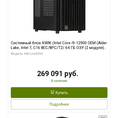
Системный блок KWIK (Intel Core i9-12900 OEM (Alder
Lake, Intel 7, C16 8EC/8PC/T2/ 64 ГБ ОЗУ (2 модуля)/
Palit RTX5080 INFINITY 3 OC 16GB GDDR7 256bit 3xDP
Модель: KW-Live0056
H/ 1 ТБ SSD)
269 091 руб.
В наличии
Купить
Подробнее