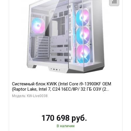
Системный блок KWIK (Intel Core i9-13900KF OEM
(Raptor Lake, Intel 7, C24 16EC/8P/ 32 ГБ ОЗУ (2
модуля)/ Gigabyte RX9070XT GAMING OC 16GB GDDR6
Модель: KW-Live0038
256bit 2xDP 2/ 960 ГБ SSD)
170 698 руб.
В наличии