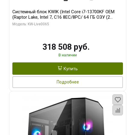
Системный блок KWIK (Intel Core i7-13700KF OEM
(Raptor Lake, Intel 7, C16 8EC/8PC/ 64 ГБ ОЗУ (2
модуля)/ ASUS RTX5080 PROART OC 16GB GDDR7
Модель: KW-Live0065
256bit Type-C DP 2/ 1 ТБ SSD)
318 508 руб.
В наличии
Купить
Подробнее