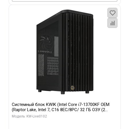
Системный блок KWIK (Intel Core i7-13700KF OEM
(Raptor Lake, Intel 7, C16 8EC/8PC/ 32 ГБ ОЗУ (2
модуля)/ Afox RTX4090 24GB GDDR6X 384-Bit 3xDP
Модель: KW-Live0102
HDMI ATX Turbo/ 960 ГБ SSD)