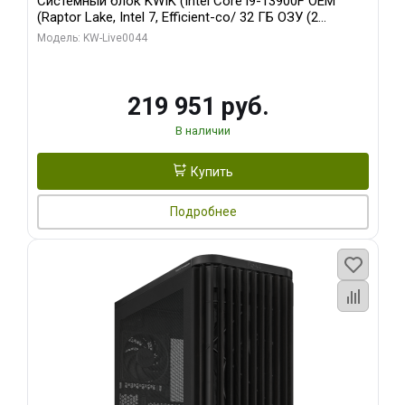
Системный блок KWIK (Intel Core i9-13900F OEM
(Raptor Lake, Intel 7, Efficient-co/ 32 ГБ ОЗУ (2
модуля)/ Gigabyte RTX5070Ti AERO OC 16GB GDDR7
Модель: KW-Live0044
256bit 3xDP HD/ 512 ГБ SSD)
219 951 руб.
В наличии
Купить
Подробнее