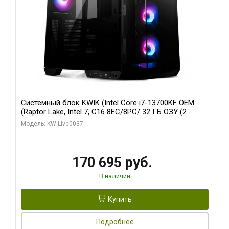
Системный блок KWIK (Intel Core i7-13700KF OEM
(Raptor Lake, Intel 7, C16 8EC/8PC/ 32 ГБ ОЗУ (2
модуля)/ Gigabyte RTX5070 AERO OC 12GB GDDR7
Модель: KW-Live0037
192bit 3xDP HDMI/ 1 ТБ SSD)
170 695 руб.
В наличии
Купить
Подробнее