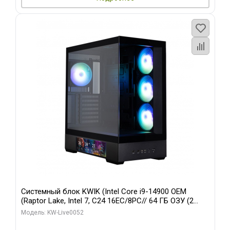
Системный блок KWIK (Intel Core i9-14900 OEM
(Raptor Lake, Intel 7, C24 16EC/8PC// 64 ГБ ОЗУ (2
модуля)/ Palit RTX5080 GAMINGPRO OC 16GB GDDR7
Модель: KW-Live0052
256bit 3xDP HD/ 512 ГБ SSD)