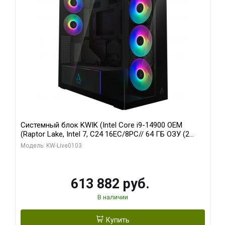
Системный блок KWIK (Intel Core i9-14900 OEM
(Raptor Lake, Intel 7, C24 16EC/8PC// 64 ГБ ОЗУ (2
модуля)/ Afox RTX4090 24GB GDDR6X 384-Bit 3xDP
Модель: KW-Live0103
HDMI ATX Turbo/ 960 ГБ SSD)
613 882 руб.
В наличии
Купить