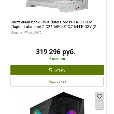
Системный блок KWIK (Intel Core i9-14900 OEM
(Raptor Lake, Intel 7, C24 16EC/8PC// 64 ГБ ОЗУ (2
модуля)/ Gigabyte RTX5080 XTREME WATERFORCE
Модель: KW-Live0070
16GB GDDR7 256bit/ 960 ГБ SSD)
319 296 руб.
В наличии
Купить
Подробнее