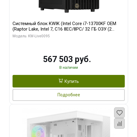
Системный блок KWIK (Intel Core i7-13700KF OEM
(Raptor Lake, Intel 7, C16 8EC/8PC/ 32 ГБ ОЗУ (2
модуля)/ Afox RTX4090 24GB GDDR6X 384-Bit 3xDP
Модель: KW-Live0095
HDMI ATX Turbo/ 512 ГБ SSD)
567 503 руб.
В наличии
Купить
Подробнее