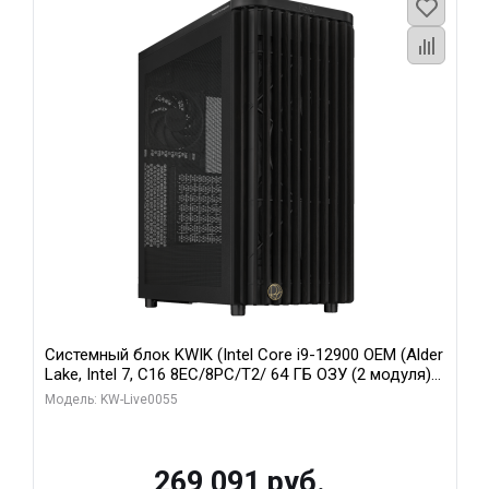
Системный блок KWIK (Intel Core i9-12900 OEM (Alder
Lake, Intel 7, C16 8EC/8PC/T2/ 64 ГБ ОЗУ (2 модуля)/
MSI RTX5080 SHADOW 3X OC 16GB GDDR7 256bit 3xDP
Модель: KW-Live0055
HDMI/ 1 ТБ SSD)
269 091 руб.