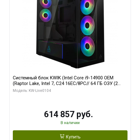
Системный блок KWIK (Intel Core i9-14900 OEM
(Raptor Lake, Intel 7, C24 16EC/8PC// 64 ГБ ОЗУ (2
модуля)/ Afox RTX4090 24GB GDDR6X 384-Bit 3xDP
Модель: KW-Live0104
HDMI ATX Turbo/ 1 ТБ SSD)
614 857 руб.
В наличии
Купить