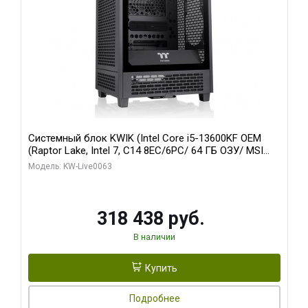
Системный блок KWIK (Intel Core i5-13600KF OEM
(Raptor Lake, Intel 7, C14 8EC/6PC/ 64 ГБ ОЗУ/ MSI
RTX5080 VENTUS 3X OC 16GB GDDR7 256bit 3xDP
Модель: KW-Live0063
HDMI/ 512 ГБ SSD)
318 438 руб.
В наличии
Купить
Подробнее