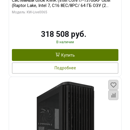
Системный блок KWIK (Intel Core i7-13700KF OEM
(Raptor Lake, Intel 7, C16 8EC/8PC/ 64 ГБ ОЗУ (2
модуля)/ ASUS RTX5080 PROART OC 16GB GDDR7
Модель: KW-Live0065
256bit Type-C DP 2/ 1 ТБ SSD)
318 508 руб.
В наличии
Купить
Подробнее