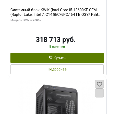
Системный блок KWIK (Intel Core i5-13600KF OEM
(Raptor Lake, Intel 7, C14 8EC/6PC/ 64 ГБ ОЗУ/ Palit
RTX5080 GAMINGPRO OC 16GB GDDR7 256bit 3xDP
Модель: KW-Live0067
HD/ 960 ГБ SSD)
318 713 руб.
В наличии
Купить
Подробнее