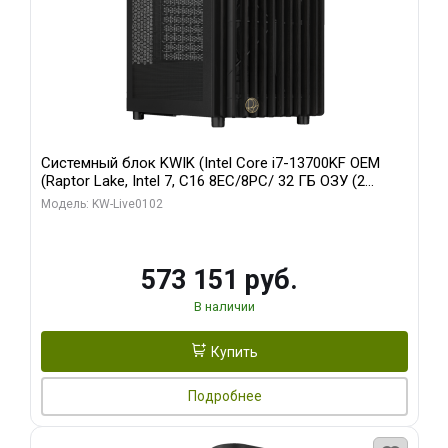
Системный блок KWIK (Intel Core i7-13700KF OEM
(Raptor Lake, Intel 7, C16 8EC/8PC/ 32 ГБ ОЗУ (2
модуля)/ Afox RTX4090 24GB GDDR6X 384-Bit 3xDP
Модель: KW-Live0102
HDMI ATX Turbo/ 960 ГБ SSD)
573 151 руб.
В наличии
Купить
Подробнее