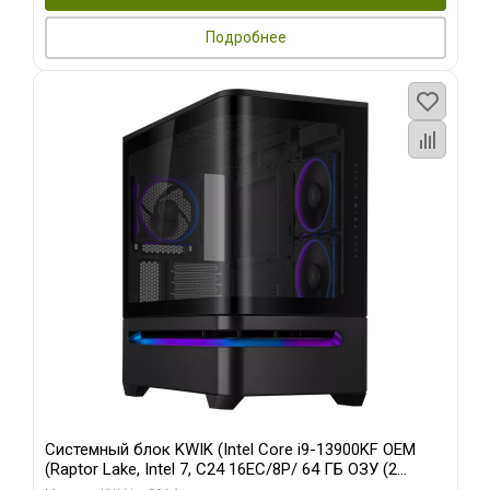
Подробнее
Системный блок KWIK (Intel Core i9-13900KF OEM
(Raptor Lake, Intel 7, C24 16EC/8P/ 64 ГБ ОЗУ (2
модуля)/ ASUS RTX5080 PROART OC 16GB GDDR7