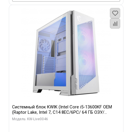
Системный блок KWIK (Intel Core i5-13600KF OEM
(Raptor Lake, Intel 7, C14 8EC/6PC/ 64 ГБ ОЗУ/
Gigabyte RTX5060Ti GAMING OC 8GB GDDR7 128bit
Модель: KW-Live0046
3xDP H/ 960 ГБ SSD)