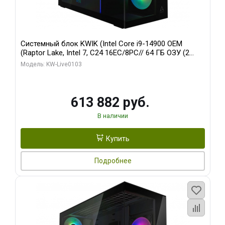
Системный блок KWIK (Intel Core i9-14900 OEM
(Raptor Lake, Intel 7, C24 16EC/8PC// 64 ГБ ОЗУ (2
модуля)/ Afox RTX4090 24GB GDDR6X 384-Bit 3xDP
Модель: KW-Live0103
HDMI ATX Turbo/ 960 ГБ SSD)
613 882 руб.
В наличии
Купить
Подробнее