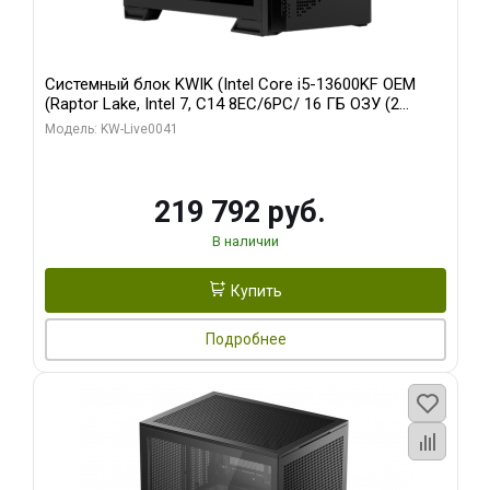
Системный блок KWIK (Intel Core i5-13600KF OEM
(Raptor Lake, Intel 7, C14 8EC/6PC/ 16 ГБ ОЗУ (2
модуля)/ Palit RTX5080 GAMINGPRO OC 16GB GDDR7
Модель: KW-Live0041
256bit 3xDP HD/ 512 ГБ SSD)
219 792 руб.
В наличии
Купить
Подробнее