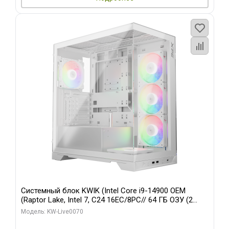
Системный блок KWIK (Intel Core i9-14900 OEM
(Raptor Lake, Intel 7, C24 16EC/8PC// 64 ГБ ОЗУ (2
модуля)/ Gigabyte RTX5080 XTREME WATERFORCE
Модель: KW-Live0070
16GB GDDR7 256bit/ 960 ГБ SSD)