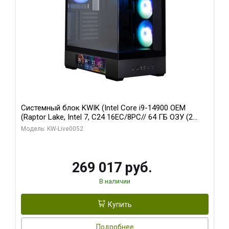
Системный блок KWIK (Intel Core i9-14900 OEM
(Raptor Lake, Intel 7, C24 16EC/8PC// 64 ГБ ОЗУ (2
модуля)/ Palit RTX5080 GAMINGPRO OC 16GB GDDR7
Модель: KW-Live0052
256bit 3xDP HD/ 512 ГБ SSD)
269 017 руб.
В наличии
Купить
Подробнее