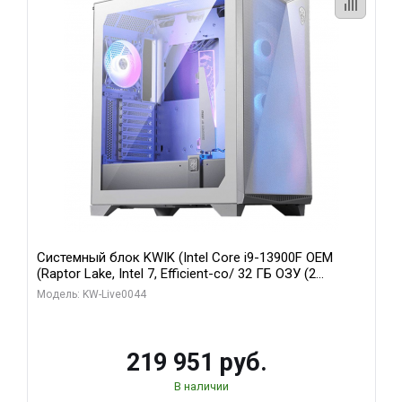
Системный блок KWIK (Intel Core i9-13900F OEM
(Raptor Lake, Intel 7, Efficient-co/ 32 ГБ ОЗУ (2
модуля)/ Gigabyte RTX5070Ti AERO OC 16GB GDDR7
Модель: KW-Live0044
256bit 3xDP HD/ 512 ГБ SSD)
219 951 руб.
В наличии