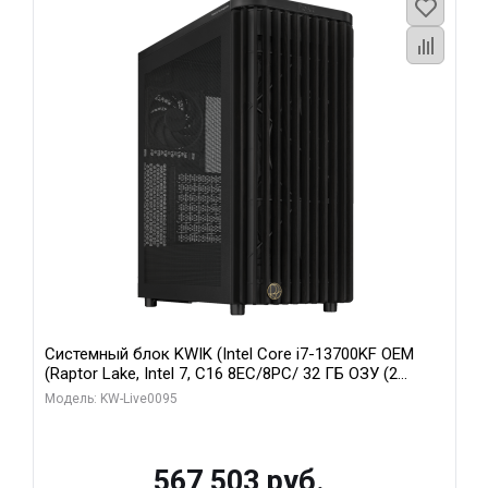
Системный блок KWIK (Intel Core i7-13700KF OEM
(Raptor Lake, Intel 7, C16 8EC/8PC/ 32 ГБ ОЗУ (2
модуля)/ Afox RTX4090 24GB GDDR6X 384-Bit 3xDP
Модель: KW-Live0095
HDMI ATX Turbo/ 512 ГБ SSD)
567 503 руб.