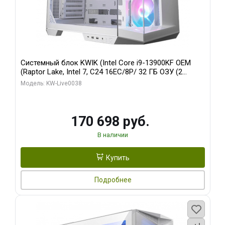
Системный блок KWIK (Intel Core i9-13900KF OEM
(Raptor Lake, Intel 7, C24 16EC/8P/ 32 ГБ ОЗУ (2
модуля)/ Gigabyte RX9070XT GAMING OC 16GB GDDR6
Модель: KW-Live0038
256bit 2xDP 2/ 960 ГБ SSD)
170 698 руб.
В наличии
Купить
Подробнее