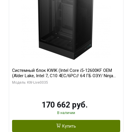
Системный блок KWIK (Intel Core i5-12600KF OEM
(Alder Lake, Intel 7, C10 4EC/6PC// 64 ГБ ОЗУ/ Ninja
Sinotex GTX1650 4GB 128bit GDDR6 DVI DP HDMI 2/
Модель: KW-Live0035
960 ГБ SSD)
170 662 руб.
В наличии
Купить