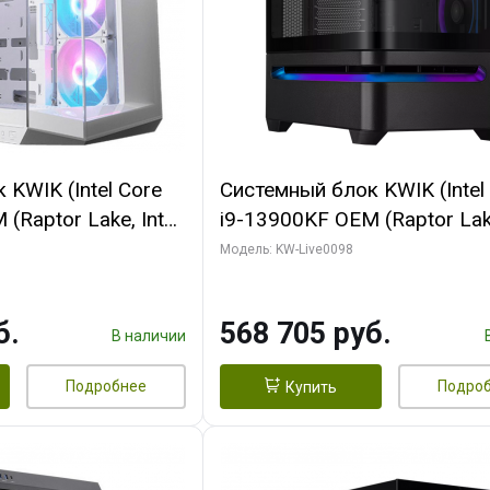
KWIK (Intel Core
Системный блок KWIK (Intel
(Raptor Lake, Intel
i9-13900KF OEM (Raptor Lake
/ 32 ГБ ОЗУ (2
7, C24 16EC/8P/ 16 ГБ ОЗУ 
Модель: KW-Live0098
yte RX9070XT
модуля)/ Afox RTX4090 24
B GDDR6 256bit
GDDR6X 384-Bit 3xDP HDMI
б.
568 705 руб.
 SSD)
Turbo/ 512 ГБ SSD)
В наличии
Подробнее
Подро
Купить