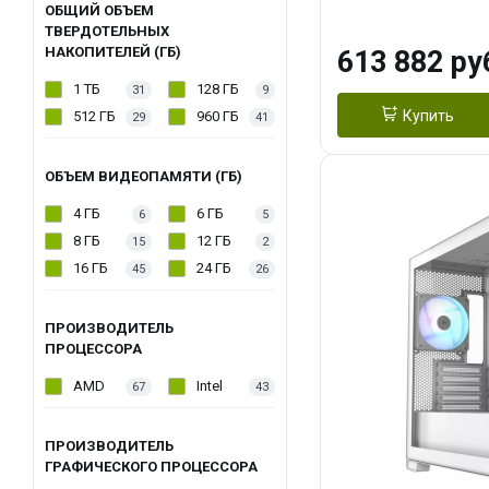
модуля)/ Afox
ОБЩИЙ ОБЪЕМ
ТВЕРДОТЕЛЬНЫХ
GDDR6X 384-Bi
НАКОПИТЕЛЕЙ (ГБ)
613 882 ру
Turbo/ 960 ГБ 
1 ТБ
128 ГБ
31
9
Купить
512 ГБ
960 ГБ
29
41
ОБЪЕМ ВИДЕОПАМЯТИ (ГБ)
4 ГБ
6 ГБ
6
5
8 ГБ
12 ГБ
15
2
16 ГБ
24 ГБ
45
26
ПРОИЗВОДИТЕЛЬ
ПРОЦЕССОРА
AMD
Intel
67
43
ПРОИЗВОДИТЕЛЬ
ГРАФИЧЕСКОГО ПРОЦЕССОРА