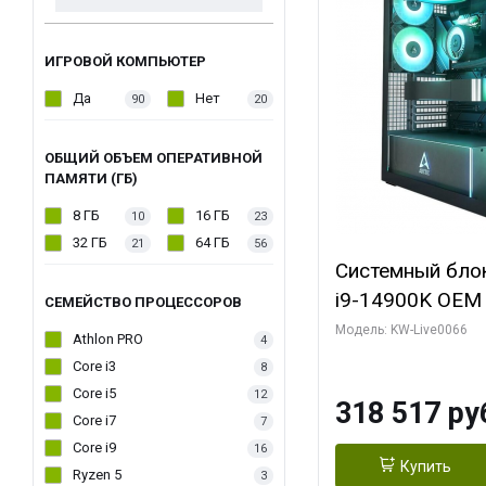
ИГРОВОЙ КОМПЬЮТЕР
Да
Нет
90
20
ОБЩИЙ ОБЪЕМ ОПЕРАТИВНОЙ
ПАМЯТИ (ГБ)
8 ГБ
16 ГБ
10
23
32 ГБ
64 ГБ
21
56
Системный блок 
i9-14900K OEM (
СЕМЕЙСТВО ПРОЦЕССОРОВ
7, C24 16EC/8P
Модель: KW-Live0066
Athlon PRO
4
модуля)/ Gigab
Core i3
8
XTREME WATER
Core i5
12
318 517 ру
GDDR7 256bit/ 
Core i7
7
Core i9
16
Купить
Ryzen 5
3