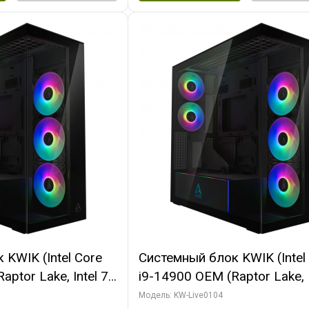
KWIK (Intel Core
Системный блок KWIK (Intel
ptor Lake, Intel 7,
i9-14900 OEM (Raptor Lake, I
 64 ГБ ОЗУ (2
C24 16EC/8PC// 64 ГБ ОЗУ 
Модель: KW-Live0104