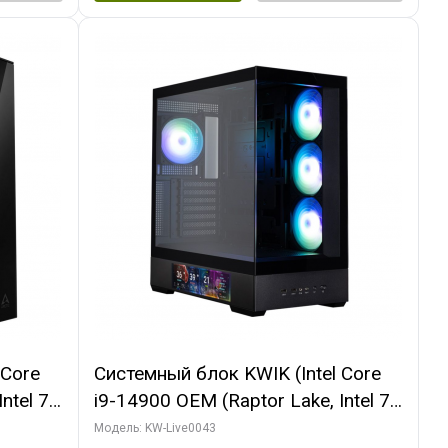
 Core
Системный блок KWIK (Intel Core
ntel 7,
i9-14900 OEM (Raptor Lake, Intel 7,
(2
C24 16EC/8PC// 16 ГБ ОЗУ (2
Модель: KW-Live0043