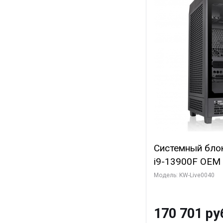
Системный блок 
i9-13900F OEM (
7, Efficient-co/
Модель: KW-Live0040
модуля)/ Gigab
GAMING OC 12G
170 701 ру
3xDP HD/ 960 