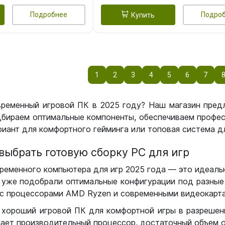
Подробнее
Подро
Купить
1
2
3
4
5
6
7
временный игровой ПК в 2025 году? Наш магазин пред
бираем оптимальные компоненты, обеспечиваем профес
иант для комфортного гейминга или топовая система дл
выбрать готовую сборку РС для игр
ременного компьютера для игр 2025 года — это идеальн
уже подобрали оптимальные конфигурации под разные 
с процессорами AMD Ryzen и современными видеокарта
 хороший игровой ПК для комфортной игры в разрешении
чает производительный процессор, достаточный объем о