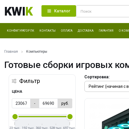
KWI
K
Каталог
КОНФИГУРАТОР ПК
КОНТАКТЫ
ОПЛАТА
ДОСТАВКА
ГАРАНТИЯ
О КОМ
Главная
Компьютеры
Готовые сборки игровых ко
Сортировка:
Фильтр
ЦЕНА
-
руб.
23 тыс.
192 тыс.
360 тыс.
528 тыс.
697 тыс.