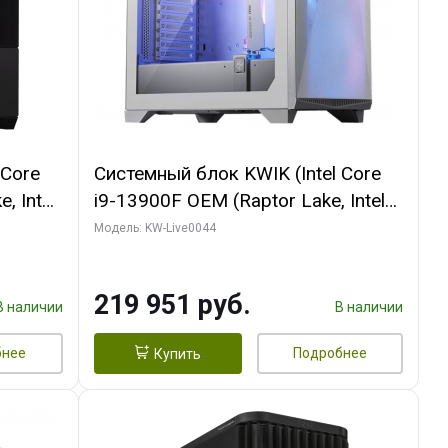
 Core
Системный блок KWIK (Intel Core
, Intel
i9-13900F OEM (Raptor Lake, Intel
(2
7, Efficient-co/ 32 ГБ ОЗУ (2
Модель: KW-Live0044
GB
модуля)/ Gigabyte RTX5070Ti
 ATX
AERO OC 16GB GDDR7 256bit 3xDP
219 951 руб.
HD/ 512 ГБ SSD)
В наличии
В наличии
бнее
Подробнее
Купить