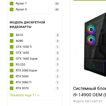
Ryzen 7
20
Ryzen 9
40
МОДЕЛЬ ДИСКРЕТНОЙ
ВИДЕОКАРТЫ
A310
2
A380
2
GTX 1050 Ti
1
GTX 1650
2
GTX 1660 Super
2
R5 220
7
RTX 2060 Super
1
RTX 3050
1
RTX 3060 Ti
1
Системный блок 
RTX 3070
1
i9-14900 OEM (Ra
Показать еще 11
C24 16EC/8PC//
Модель: KW-Live0103