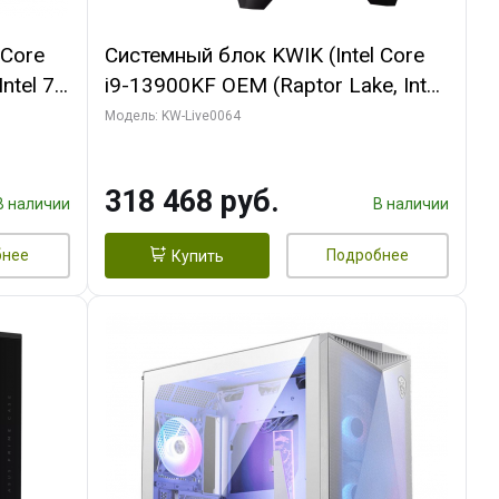
 Core
Системный блок KWIK (Intel Core
ntel 7,
i9-13900KF OEM (Raptor Lake, Intel
(2
7, C24 16EC/8P/ 64 ГБ ОЗУ (2
Модель: KW-Live0064
Ti
модуля)/ ASUS RTX5080 PROART
DDR7
OC 16GB GDDR7 256bit Type-C DP
318 468 руб.
2/ 512 ГБ SSD)
В наличии
В наличии
бнее
Подробнее
Купить