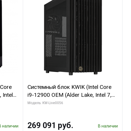
 Core
Системный блок KWIK (Intel Core
 Intel
i9-12900 OEM (Alder Lake, Intel 7,
C16 8EC/8PC/T2/ 64 ГБ ОЗУ (2
Модель: KW-Live0056
GB
модуля)/ Palit RTX5080 INFINITY 3
 ATX
OC 16GB GDDR7 256bit 3xDP H/ 1
269 091 руб.
ТБ SSD)
В наличии
В наличии