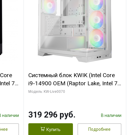
 Core
Системный блок KWIK (Intel Core
ntel 7,
i9-14900 OEM (Raptor Lake, Intel 7,
(2
C24 16EC/8PC// 64 ГБ ОЗУ (2
Модель: KW-Live0070
модуля)/ Gigabyte RTX5080
R7
XTREME WATERFORCE 16GB
319 296 руб.
D)
GDDR7 256bit/ 960 ГБ SSD)
В наличии
В наличии
бнее
Подробнее
Купить