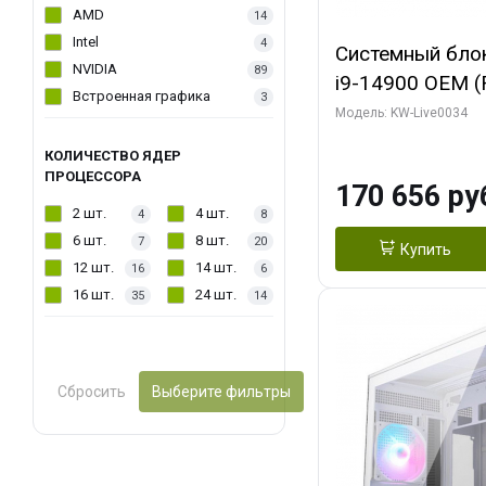
AMD
14
Intel
4
Системный блок 
NVIDIA
89
i9-14900 OEM (Ra
Встроенная графика
3
C24 16EC/8PC//
Модель: KW-Live0034
модуля)/ MSI 
КОЛИЧЕСТВО ЯДЕР
2X PLUS 16GB 
ПРОЦЕССОРА
170 656 ру
/ 1 ТБ SSD)
2 шт.
4 шт.
4
8
6 шт.
8 шт.
7
20
Купить
12 шт.
14 шт.
16
6
16 шт.
24 шт.
35
14
Сбросить
Выберите фильтры