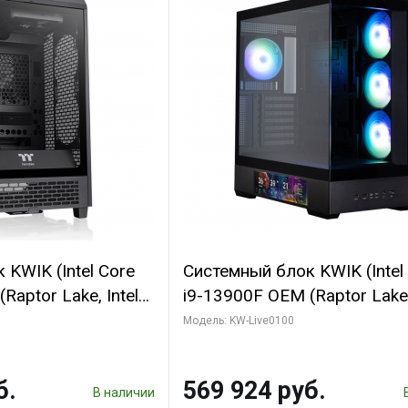
KWIK (Intel Core
Системный блок KWIK (Intel
Raptor Lake, Intel
i9-13900F OEM (Raptor Lake,
 16 ГБ ОЗУ (2
7, Efficient-co/ 16 ГБ ОЗУ (2
Модель: KW-Live0100
yte RTX5070
модуля)/ Afox RTX4090 24
B GDDR7 192bit
GDDR6X 384-Bit 3xDP HDMI
б.
569 924 руб.
ГБ SSD)
Turbo/ 512 ГБ SSD)
В наличии