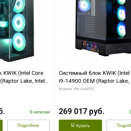
KWIK (Intel Core
Системный блок KWIK (Intel
Raptor Lake, Intel
i9-14900 OEM (Raptor Lake, I
C/ 64 ГБ ОЗУ (2
C24 16EC/8PC// 64 ГБ ОЗУ 
Модель: KW-Live0052
yte RTX5080
модуля)/ Palit RTX5080
FORCE 16GB
GAMINGPRO OC 16GB GDD
б.
269 017 руб.
1 ТБ SSD)
256bit 3xDP HD/ 512 ГБ SS
В наличии
Подробнее
Подро
Купить