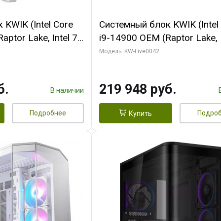
KWIK (Intel Core
Системный блок KWIK (Intel
ptor Lake, Intel 7,
i9-14900 OEM (Raptor Lake, I
 16 ГБ ОЗУ (2
C24 16EC/8PC// 16 ГБ ОЗУ 
Модель: KW-Live0042
RTX5060Ti VENTUS
модуля)/ Gigabyte RTX5070
GDDR7 128bit 3xDP
EAGLE OC ICE SFF 16GB G
б.
219 948 руб.
256bi/ 512 ГБ SSD)
В наличии
Подробнее
Подро
Купить