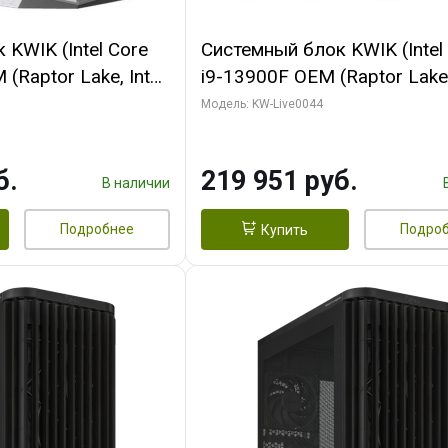
KWIK (Intel Core
Системный блок KWIK (Intel
(Raptor Lake, Intel
i9-13900F OEM (Raptor Lake,
/ 32 ГБ ОЗУ (2
7, Efficient-co/ 32 ГБ ОЗУ (2
Модель: KW-Live0044
yte RX9070XT
модуля)/ Gigabyte RTX5070
B GDDR6 256bit
AERO OC 16GB GDDR7 256bi
б.
219 951 руб.
 SSD)
HD/ 512 ГБ SSD)
В наличии
Подробнее
Подро
Купить