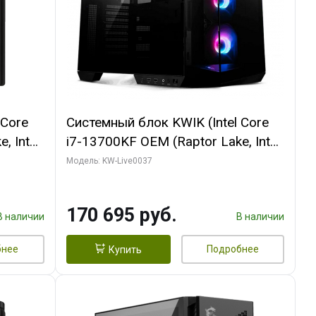
 Core
Системный блок KWIK (Intel Core
, Intel
i7-13700KF OEM (Raptor Lake, Intel
(2
7, C16 8EC/8PC/ 32 ГБ ОЗУ (2
Модель: KW-Live0037
ROART
модуля)/ Gigabyte RTX5070 AERO
e-C DP
OC 12GB GDDR7 192bit 3xDP
170 695 руб.
HDMI/ 1 ТБ SSD)
В наличии
В наличии
бнее
Подробнее
Купить