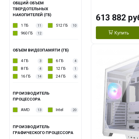
модуля)/ Afox
ОБЩИЙ ОБЪЕМ
ТВЕРДОТЕЛЬНЫХ
GDDR6X 384-Bi
НАКОПИТЕЛЕЙ (ГБ)
613 882 ру
Turbo/ 960 ГБ 
1 ТБ
512 ГБ
11
10
Купить
960 ГБ
12
ОБЪЕМ ВИДЕОПАМЯТИ (ГБ)
4 ГБ
6 ГБ
3
4
8 ГБ
12 ГБ
4
1
16 ГБ
24 ГБ
14
6
ПРОИЗВОДИТЕЛЬ
ПРОЦЕССОРА
AMD
Intel
13
20
ПРОИЗВОДИТЕЛЬ
ГРАФИЧЕСКОГО ПРОЦЕССОРА