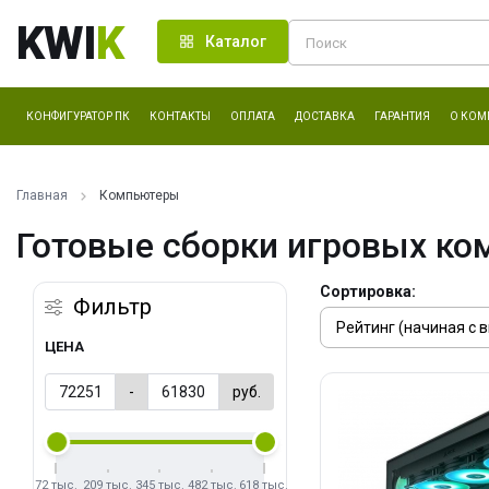
KWI
K
Каталог
КОНФИГУРАТОР ПК
КОНТАКТЫ
ОПЛАТА
ДОСТАВКА
ГАРАНТИЯ
О КОМ
Главная
Компьютеры
Готовые сборки игровых ко
Сортировка:
Фильтр
ЦЕНА
-
руб.
72 тыс.
209 тыс.
345 тыс.
482 тыс.
618 тыс.