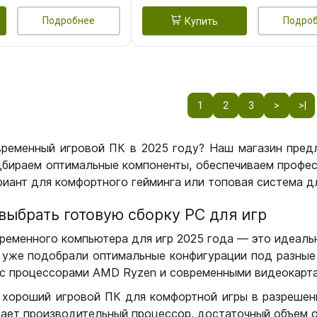
Подробнее
Подро
Купить
1
2
3
>
>|
временный игровой ПК в 2025 году? Наш магазин пред
бираем оптимальные компоненты, обеспечиваем профес
иант для комфортного гейминга или топовая система дл
выбрать готовую сборку РС для игр
ременного компьютера для игр 2025 года — это идеальн
уже подобрали оптимальные конфигурации под разные 
с процессорами AMD Ryzen и современными видеокарта
 хороший игровой ПК для комфортной игры в разрешении
чает производительный процессор, достаточный объем о