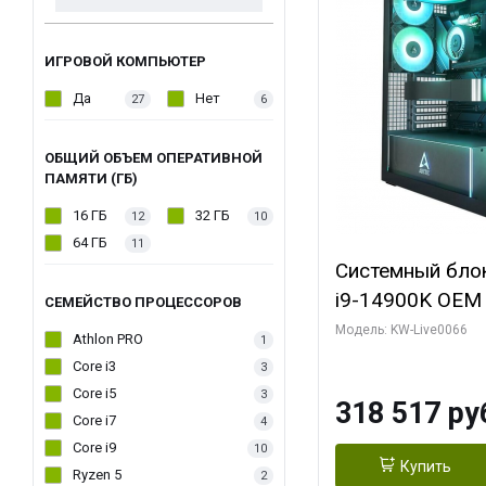
ИГРОВОЙ КОМПЬЮТЕР
Да
Нет
27
6
ОБЩИЙ ОБЪЕМ ОПЕРАТИВНОЙ
ПАМЯТИ (ГБ)
16 ГБ
32 ГБ
12
10
64 ГБ
11
Системный блок 
i9-14900K OEM (
СЕМЕЙСТВО ПРОЦЕССОРОВ
7, C24 16EC/8P
Модель: KW-Live0066
Athlon PRO
1
модуля)/ Gigab
Core i3
3
XTREME WATER
Core i5
3
318 517 ру
GDDR7 256bit/ 
Core i7
4
Core i9
10
Купить
Ryzen 5
2