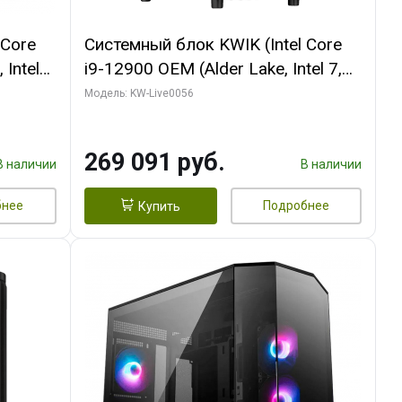
 Core
Системный блок KWIK (Intel Core
 Intel
i9-12900 OEM (Alder Lake, Intel 7,
C16 8EC/8PC/T2/ 64 ГБ ОЗУ (2
Модель: KW-Live0056
Ti
модуля)/ Palit RTX5080 INFINITY 3
t 3xDP
OC 16GB GDDR7 256bit 3xDP H/ 1
269 091 руб.
ТБ SSD)
В наличии
В наличии
бнее
Подробнее
Купить