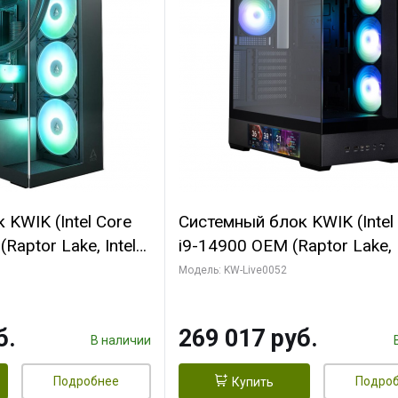
KWIK (Intel Core
Системный блок KWIK (Intel
Raptor Lake, Intel
i9-14900 OEM (Raptor Lake, I
C/ 64 ГБ ОЗУ (2
C24 16EC/8PC// 64 ГБ ОЗУ 
Модель: KW-Live0052
yte RTX5080
модуля)/ Palit RTX5080
FORCE 16GB
GAMINGPRO OC 16GB GDD
б.
269 017 руб.
1 ТБ SSD)
256bit 3xDP HD/ 512 ГБ SS
В наличии
Подробнее
Подро
Купить