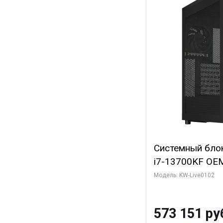
Системный блок 
i7-13700KF OEM 
7, C16 8EC/8PC
Модель: KW-Live0102
модуля)/ Afox
GDDR6X 384-Bi
573 151 ру
Turbo/ 960 ГБ 