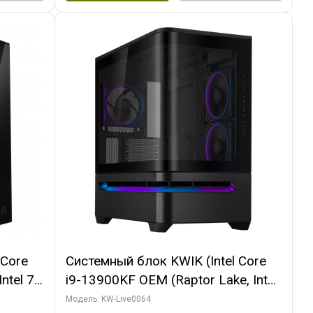
 Core
Системный блок KWIK (Intel Core
ntel 7,
i9-13900KF OEM (Raptor Lake, Intel
(2
7, C24 16EC/8P/ 64 ГБ ОЗУ (2
Модель: KW-Live0064