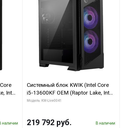
 Core
Системный блок KWIK (Intel Core
, Intel
i5-13600KF OEM (Raptor Lake, Intel
(2
7, C14 8EC/6PC/ 16 ГБ ОЗУ (2
Модель: KW-Live0041
GB
модуля)/ Palit RTX5080
 ATX
GAMINGPRO OC 16GB GDDR7
219 792 руб.
256bit 3xDP HD/ 512 ГБ SSD)
В наличии
В наличии