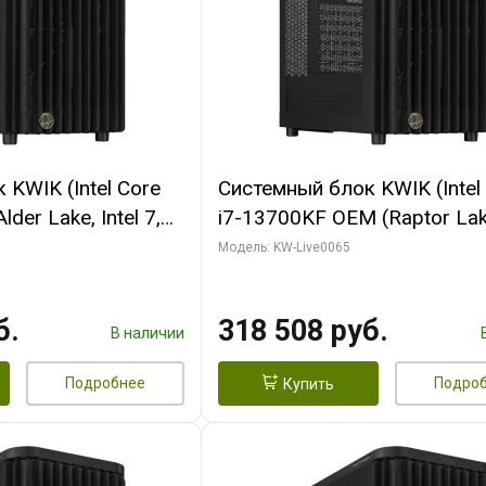
KWIK (Intel Core
Системный блок KWIK (Intel
der Lake, Intel 7,
i7-13700KF OEM (Raptor Lake
/ 64 ГБ ОЗУ (2
7, C16 8EC/8PC/ 64 ГБ ОЗУ 
Модель: KW-Live0065
RTX5080 SHADOW
модуля)/ ASUS RTX5080 P
DR7 256bit 3xDP
OC 16GB GDDR7 256bit Typ
б.
318 508 руб.
D)
2/ 1 ТБ SSD)
В наличии
Подробнее
Подро
Купить