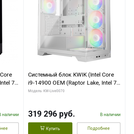
 Core
Системный блок KWIK (Intel Core
ntel 7,
i9-14900 OEM (Raptor Lake, Intel 7,
(2
C24 16EC/8PC// 64 ГБ ОЗУ (2
Модель: KW-Live0070
модуля)/ Gigabyte RTX5080
R7
XTREME WATERFORCE 16GB
319 296 руб.
D)
GDDR7 256bit/ 960 ГБ SSD)
В наличии
В наличии
бнее
Подробнее
Купить