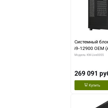
Системный блок 
i9-12900 OEM (Al
C16 8EC/8PC/T2
Модель: KW-Live0055
модуля)/ MSI 
3X OC 16GB GD
269 091 ру
HDMI/ 1 ТБ SS
Купить