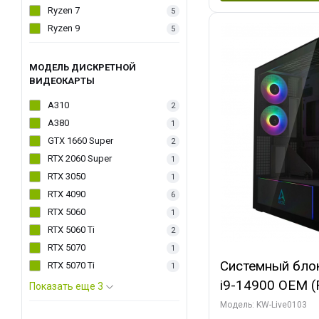
Ryzen 7
5
Ryzen 9
5
МОДЕЛЬ ДИСКРЕТНОЙ
ВИДЕОКАРТЫ
A310
2
A380
1
GTX 1660 Super
2
RTX 2060 Super
1
RTX 3050
1
RTX 4090
6
RTX 5060
1
RTX 5060 Ti
2
RTX 5070
1
Системный блок 
RTX 5070 Ti
1
i9-14900 OEM (Ra
Показать еще 3
C24 16EC/8PC//
Модель: KW-Live0103