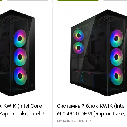
KWIK (Intel Core
Системный блок KWIK (Intel
ptor Lake, Intel 7,
i9-14900 OEM (Raptor Lake, I
 64 ГБ ОЗУ (2
C24 16EC/8PC// 64 ГБ ОЗУ 
Модель: KW-Live0104